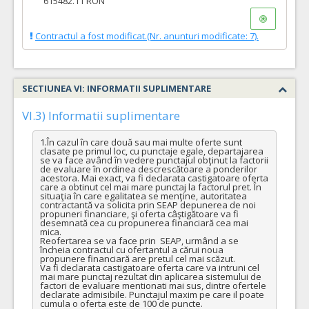
615482.11 RON
Contractul a fost modificat.(Nr. anunturi modificate: 7).
SECTIUNEA VI: INFORMATII SUPLIMENTARE
VI.3) Informatii suplimentare
1.În cazul în care două sau mai multe oferte sunt 
clasate pe primul loc, cu punctaje egale, departajarea 
se va face având în vedere punctajul obţinut la factorii 
de evaluare în ordinea descrescătoare a ponderilor 
acestora. Mai exact, va fi declarata castigatoare oferta 
care a obtinut cel mai mare punctaj la factorul pret. În 
situaţia în care egalitatea se menţine, autoritatea 
contractantă va solicita prin SEAP depunerea de noi 
propuneri financiare, şi oferta câştigătoare va fi 
desemnată cea cu propunerea financiară cea mai 
mica.

Reofertarea se va face prin  SEAP, urmând a se 
încheia contractul cu ofertantul a cărui noua 
propunere financiară are pretul cel mai scăzut. 

Va fi declarata castigatoare oferta care va intruni cel 
mai mare punctaj rezultat din aplicarea sistemului de 
factori de evaluare mentionati mai sus, dintre ofertele 
declarate admisibile. Punctajul maxim pe care il poate 
cumula o oferta este de 100 de puncte.
