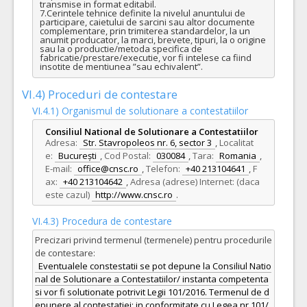
transmise in format editabil.

7.Cerintele tehnice definite la nivelul anuntului de 
participare, caietului de sarcini sau altor documente 
complementare, prin trimiterea standardelor, la un 
anumit producator, la marci, brevete, tipuri, la o origine 
sau la o productie/metoda specifica de 
fabricatie/prestare/executie, vor fi intelese ca fiind 
insotite de mentiunea ”sau echivalent”.
VI.4) Proceduri de contestare
VI.4.1) Organismul de solutionare a contestatiilor
Consiliul National de Solutionare a Contestatiilor
Adresa:
Str. Stavropoleos nr. 6, sector 3
,
Localitat
e:
București
,
Cod Postal:
030084
,
Tara:
Romania
,
E-mail:
office@cnsc.ro
,
Telefon:
+40 213104641
,
F
ax:
+40 213104642
,
Adresa (adrese) Internet: (daca
este cazul)
http://www.cnsc.ro
.
VI.4.3) Procedura de contestare
Precizari privind termenul (termenele) pentru procedurile
de contestare:
Eventualele constestatii se pot depune la Consiliul Natio
nal de Solutionare a Contestatiilor/ instanta competenta
si vor fi solutionate potrivit Legii 101/2016. Termenul de d
epunere al contestatiei: in conformitate cu Legea nr.101/