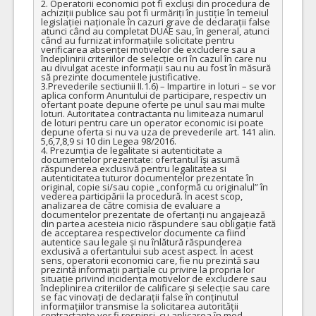
2. Operatorii economici pot fi excluși din procedura de 
achiziții publice sau pot fi urmăriți în justiție în temeiul 
legislației naționale în cazuri grave de declarații false 
atunci când au completat DUAE sau, în general, atunci 
când au furnizat informațiile solicitate pentru 
verificarea absenței motivelor de excludere sau a 
îndeplinirii criteriilor de selecție ori în cazul în care nu 
au divulgat aceste informații sau nu au fost în măsură 
să prezinte documentele justificative.

3.Prevederile sectiunii II.1.6) – Impartire in loturi – se vor 
aplica conform Anuntului de participare, respectiv un 
ofertant poate depune oferte pe unul sau mai multe 
loturi. Autoritatea contractanta nu limiteaza numarul 
de loturi pentru care un operator economic isi poate 
depune oferta si nu va uza de prevederile art. 141 alin. 
5,6,7,8,9 si 10 din Legea 98/2016.

4. Prezumția de legalitate si autenticitate a 
documentelor prezentate: ofertantul își asumă 
răspunderea exclusivă pentru legalitatea si 
autenticitatea tuturor documentelor prezentate în 
original, copie si/sau copie „conformă cu originalul” în 
vederea participării la procedură. În acest scop, 
analizarea de către comisia de evaluare a 
documentelor prezentate de ofertanți nu angajează 
din partea acesteia nicio răspundere sau obligație fată 
de acceptarea respectivelor documente ca fiind 
autentice sau legale și nu înlătură răspunderea 
exclusivă a ofertantului sub acest aspect. În acest 
sens, operatorii economici care, fie nu prezintă sau 
prezintă informații parțiale cu privire la propria lor 
situație privind incidența motivelor de excludere sau 
îndeplinirea criteriilor de calificare și selecție sau care 
se fac vinovați de declarații false în conținutul 
informațiilor transmise la solicitarea autorității 
contractante vor fi respinși, cu aplicarea în mod 