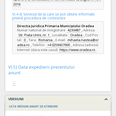
2016
VI.4.4) Serviciul de la care se pot obtine informatii
privind procedura de contestare
Directia Juridica Primaria Municipiului Oradea
Numar national de inregistrare
4230487
,
Adresa:
Str. Piata Unirii, nr. 1
,
Localitate:
Oradea
,
Cod Pos
tal:
0
,
Tara:
Romania
,
E-mail:
mihaela.nastea@or
adea.ro
,
Telefon:
+4 0259437000
,
Adresa (adrese)
Internet: (daca este cazul)
https://www.oradea.ro
.
VI.5) Data expedierii prezentului
anunt
-
VERSIUNI
LISTA VERSIUNI ANUNT DE ATRIBUIRE