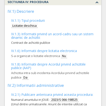
SECTIUNEA IV: PROCEDURA
VALOAREA ESTIMATA FARA
ATRIBUIT
TVA:
733.764,11
IV.1) Descriere
IV.1.1) Tipul procedurii
Licitatie deschisa
IV.1.3) Informatii privind un acord-cadru sau un sistem
dinamic de achizitii:
Contract de achizitii publice
IV.1.6) Informatii despre licitatia electronica
S-a organizat o licitatie electronica
Nu
IV.1.8) Informatii despre Acordul privind achizitiile
publice (AAP)
Achizitia intra sub incidenta Acordului privind achizitiile
publice
Da
IV.2) Informatii administrative
IV.2.1) Publicare anterioara privind aceasta procedura:
Numarul anuntului in JOUE:
2023/S 066-198525
(Unul dintre urmatoarele: Anunt de intentie utilizat ca