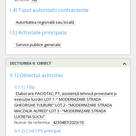
I.4) Tipul autoritatii contractante
Autoritatea regională sau locală
I.5) Activitate principala
Servicii publice generale
SECTIUNEA II: OBIECT
II.1) Obiectul achizitiei
II.1.1) Titlu:
Elaborare PAC/DTAC, PT, asistență tehnică proiectant și
execuție lucrări: LOT 1 -“ MODERNIZARE STRADA
GHEORGHE TULBURE” LOT 2 - “MODERNIZARE STRADA
MACZALIK ALFRED” LOT 3 - “MODERNIZARE STRADA
LUCRETIA SUCIU”
Numar de referinta:
4230487/2023/16
II.1.2) Cod CPV principal: