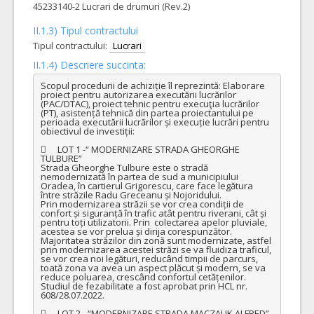
45233140-2 Lucrari de drumuri (Rev.2)
II.1.3) Tipul contractului
Tipul contractului:
Lucrari
II.1.4) Descriere succinta:
Scopul procedurii de achiziție îl reprezintă: Elaborare 
proiect pentru autorizarea executării lucrărilor 
(PAC/DTAC), proiect tehnic pentru execuţia lucrărilor 
(PT), asistență tehnică din partea proiectantului pe 
perioada executării lucrărilor și execuție lucrări pentru 
obiectivul de investiții:

	LOT 1 -“ MODERNIZARE STRADA GHEORGHE 
TULBURE”

Strada Gheorghe Tulbure este o stradă 
nemodernizată în partea de sud a municipiului 
Oradea, în cartierul Grigorescu, care face legătura 
între străzile Radu Greceanu și Nojoridului.

Prin modernizarea străzii se vor crea condiții de 
confort și siguranță în trafic atât pentru riverani, cât și 
pentru toți utilizatorii. Prin  colectarea apelor pluviale, 
acestea se vor prelua și dirija corespunzător. 
Majoritatea străzilor din zonă sunt modernizate, astfel 
prin modernizarea acestei străzi se va fluidiza traficul, 
se vor crea noi legături, reducând timpii de parcurs, 
toată zona va avea un aspect plăcut și modern, se va 
reduce poluarea, crescând confortul cetățenilor.

Studiul de fezabilitate a fost aprobat prin HCL nr. 
608/28.07.2022.

	LOT 2 - “MODERNIZARE STRADA MACZALIK ALFRED”
