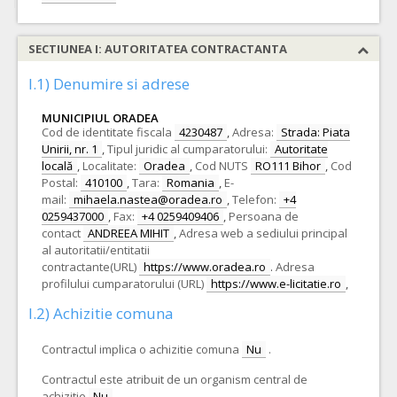
SECTIUNEA I: AUTORITATEA CONTRACTANTA
I.1) Denumire si adrese
MUNICIPIUL ORADEA
Cod de identitate fiscala
4230487
,
Adresa:
Strada: Piata
Unirii, nr. 1
,
Tipul juridic al cumparatorului:
Autoritate
locală
,
Localitate:
Oradea
,
Cod NUTS
RO111 Bihor
,
Cod
Postal:
410100
,
Tara:
Romania
,
E-
mail:
mihaela.nastea@oradea.ro
,
Telefon:
+4
0259437000
,
Fax:
+4 0259409406
,
Persoana de
contact
ANDREEA MIHIT
,
Adresa web a sediului principal
al autoritatii/entitatii
contractante(URL)
https://www.oradea.ro
.
Adresa
profilului cumparatorului (URL)
https://www.e-licitatie.ro
,
I.2) Achizitie comuna
Contractul implica o achizitie comuna
Nu
.
Contractul este atribuit de un organism central de
achizitie
Nu
.