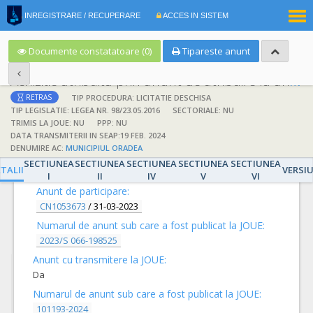
|
INREGISTRARE / RECUPERARE
ACCES IN SISTEM
RO
EN
Documente constatatoare (0)
Tipareste anunt
Achizitie atribuita prin anunt de atribuire la anunt de participare
TIP PROCEDURA: LICITATIE DESCHISA
RETRAS
TIP LEGISLATIE: LEGEA NR. 98/23.05.2016
SECTORIALE: NU
TRIMIS LA JOUE: NU
PPP: NU
DATA TRANSMITERII IN SEAP:19 FEB. 2024
DENUMIRE AC:
MUNICIPIUL ORADEA
DETALII
SECTIUNEA
SECTIUNEA
SECTIUNEA
SECTIUNEA
SECTIUNEA
TALII
VERSI
I
II
IV
V
VI
Anunt de participare:
CN1053673
/
31-03-2023
Numarul de anunt sub care a fost publicat la JOUE:
2023/S 066-198525
Anunt cu transmitere la JOUE:
Da
Numarul de anunt sub care a fost publicat la JOUE:
101193-2024