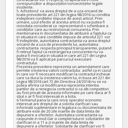
corespunzător a dispozițiilor/consecințelor legale 
incidente.

5. Achizitorul  va avea dreptul de a uza oricand de 
toate prevederile art 221 din legea 98/2016 cu conditia 
indeplinirii conditiilor impuse de acest articol. Prim 
urmare, uzul efectiv al acestui articol nu va putea fi 
niciodata considerat ca  reprezentand o schimbare a 
condițiilor care au restricționat concurența. Prin 
mentionarea in documentatia de atribuire a faptului ca 
in situatia in care conditiile impuse de articolul 221  vor 
fi indeplinite, autoritatea contractanta va avea dreptul 
oricand de a uza de prevederile lui, autoritatea 
contractanta  respecta principiul transparentei, putand 
fi retinut faptul ca restrangerea concurentei nu va 
putea fi invocata in situatia in care art 221 din Legea 
98/2016 va fi aplicat pe parcursul executarii 
contractului. 

Prezenta prevedere reprezinta un amendament care 
permite cresterea valorii contractului  astfel ca in cazul 
in care vor fi necesare modificari la contractul incheiat 
care sa duca la cresterea valorii lui, in baza art 221 din 
Legea 98/2016 (art 72 din Directiva 24/2014) nu se va 
putea afirma ca modificarea reprezinta intentia 
partilor de a renegocia contractul si ca alti competitori 
au fost privati de aceasta informatie pe care daca ar fi 
stiut o ar fi fost interesati in a licita.

6.Termenul pana la care orice operator economic 
interesat are dreptul de a solicita clarificari sau 
informatii suplimentare in legatura cu documentatia de 
atribuire este de 20 zile inainte de data limita de 
depunere a ofertelor. Autoritatea contractanta va 
raspunde in mod clar si complet tuturor solicitarilor de 
clarificari in a 11 a zi inainte de data limita de 
depunere a ofertelor. Solicitarile de clarificari vor fi 