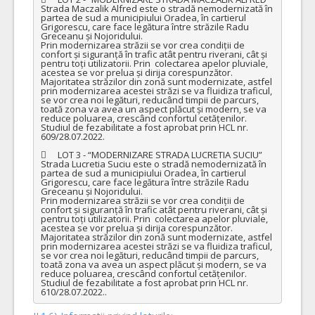
Strada Maczalik Alfred este o stradă nemodernizată în 
partea de sud a municipiului Oradea, în cartierul 
Grigorescu, care face legătura între străzile Radu 
Greceanu și Nojoridului.

Prin modernizarea străzii se vor crea condiții de 
confort și siguranță în trafic atât pentru riverani, cât și 
pentru toți utilizatorii. Prin  colectarea apelor pluviale, 
acestea se vor prelua și dirija corespunzător. 
Majoritatea străzilor din zonă sunt modernizate, astfel 
prin modernizarea acestei străzi se va fluidiza traficul, 
se vor crea noi legături, reducând timpii de parcurs, 
toată zona va avea un aspect plăcut și modern, se va 
reduce poluarea, crescând confortul cetățenilor.

Studiul de fezabilitate a fost aprobat prin HCL nr. 
609/28.07.2022.

	LOT 3 - “MODERNIZARE STRADA LUCRETIA SUCIU”

Strada Lucretia Suciu este o stradă nemodernizată în 
partea de sud a municipiului Oradea, în cartierul 
Grigorescu, care face legătura între străzile Radu 
Greceanu și Nojoridului.

Prin modernizarea străzii se vor crea condiții de 
confort și siguranță în trafic atât pentru riverani, cât și 
pentru toți utilizatorii. Prin  colectarea apelor pluviale, 
acestea se vor prelua și dirija corespunzător. 
Majoritatea străzilor din zonă sunt modernizate, astfel 
prin modernizarea acestei străzi se va fluidiza traficul, 
se vor crea noi legături, reducând timpii de parcurs, 
toată zona va avea un aspect plăcut și modern, se va 
reduce poluarea, crescând confortul cetățenilor.

Studiul de fezabilitate a fost aprobat prin HCL nr. 
610/28.07.2022..