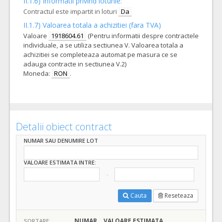
II.1.6) Informatii privind loturile:
Contractul este impartit in loturi
Da
II.1.7) Valoarea totala a achizitiei (fara TVA)
Valoare
1918604.61
(Pentru informatii despre contractele
individuale, a se utiliza sectiunea V. Valoarea totala a
achizitiei se completeaza automat pe masura ce se
adauga contracte in sectiunea V.2)
Moneda:
RON
.
Detalii obiect contract
NUMAR SAU DENUMIRE LOT
VALOARE ESTIMATA INTRE:
Cauta
Reseteaza
NUMAR
VALOARE ESTIMATA
SORTARE: