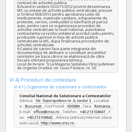
contract de achizitie publica.

8.Avand in vedere OUG71/2012 privind desemnarea 
MS ca unitate de achizitii publice centralizate, precum 
si Ordinul 658/2013 pentru aprobarea Listei de 
medicamente, materiale sanitare, echipamente de 
protectie, servicii, combustibil si lubrifianti pt parcul 
auto, pentru care se organizeaza proceduri de 
achizitie centralizate la nivel national, autoritatea 
contractanta va rezilia unilateral acordul-cadru pentru 
produsele cuprinse in lista de achizitii publice 
centralizate la MS, dupa finalizarea procedurilor de 
achizitie centralizate.

9.Caietul de sarcini face parte integranta din 
documentaţia de atribuire si constituie ansamblul 
cerinţelor pe baza cărora se elaborează de către 
fiecare ofertant propunerea tehnica.

Locul de livrare: 1) La Magazia Spitalului Clinic Judetean 
de Urgenta Oradea: str. Louis Pasteur, nr. 50
VI.4) Proceduri de contestare
VI.4.1) Organismul de solutionare a contestatiilor
Consiliul National de Solutionare a Contestatiilor
Adresa:
Str. Stavropoleos nr. 6, sector 3
,
Localitat
e:
București
,
Cod Postal:
030084
,
Tara:
Romania
,
E-mail:
office@cnsc.ro
,
Telefon:
+40 213104641
,
F
ax:
+40 213104642
,
Adresa (adrese) Internet: (daca
este cazul)
http://www.cnsc.ro
.