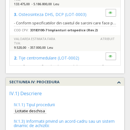
133.475,00 - 5.186.800,00 Leu
3.
Osteosinteza DHS, DCP
(LOT-0003)
- Conform specificatiilor din caietul de sarcini care face parte integranta din documentatia de atribuire si constituie ansamblul cerintelor pe baza carora se elaboreaza de catre fiecare ofertant propunerea tehnica.
COD CPV:
33183100-7 Implanturi ortopedice (Rev.2)
VALOAREA ESTIMATA FARA
ATRIBUIT
TVA:
9.520,00 - 357.000,00 Leu
2.
Tije centromedulare
(LOT-0002)
- Conform specificatiilor din caietul de sarcini care face parte integranta din documentatia de atribuire si constituie ansamblul cerintelor pe baza carora se elaboreaza de catre fiecare ofertant propunerea tehnica.
COD CPV:
33183100-7 Implanturi ortopedice (Rev.2)
SECTIUNEA IV: PROCEDURA
VALOAREA ESTIMATA FARA
ATRIBUIT
TVA:
168.800,00 - 6.330.000,00 Leu
IV.1) Descriere
7.
Osteosinteza cu placi blocate si simple din inox si titan medical
IV.1.1) Tipul procedurii
- Conform specificatiilor din caietul de sarcini care face parte integranta din documentatia de atribuire si constituie ansamblul cerintelor pe baza carora se elaboreaza de catre fiecare ofertant propunerea tehnica.
Licitatie deschisa
COD CPV:
33183100-7 Implanturi ortopedice (Rev.2)
IV.1.3) Informatii privind un acord-cadru sau un sistem
dinamic de achizitii:
VALOAREA ESTIMATA FARA
ATRIBUIT