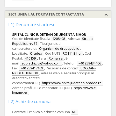
SECTIUNEA I: AUTORITATEA CONTRACTANTA
I.1) Denumire si adrese
SPITAL CLINIC JUDETEAN DE URGENTA BIHOR
Cod de identitate fiscala
4208498
,
Adresa:
Strada:
Republicii, nr. 37
,
Tipul juridic al
cumparatorului:
Organism de drept public
,
Localitate:
Oradea
,
Cod NUTS
RO111 Bihor
,
Cod
Postal:
410159
,
Tara:
Romania
,
E-
mail:
scjo.achizitii@yahoo.com
,
Telefon:
+40 259434406
,
Fax:
+40 259417169
,
Persoana de contact
BOGDAN-
NICOLAE IURCOV
,
Adresa web a sediului principal al
autoritatii/entitatii
contractante(URL)
https://www.spitaljudetean-oradea.ro
.
Adresa profilului cumparatorului (URL)
https://www.e-
licitatie.ro
,
I.2) Achizitie comuna
Contractul implica o achizitie comuna
Nu
.