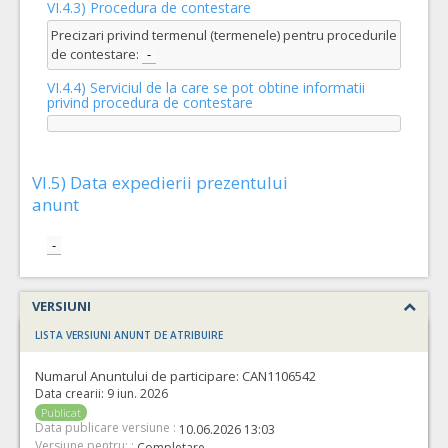
VI.4.3) Procedura de contestare
Precizari privind termenul (termenele) pentru procedurile
de contestare:
-
VI.4.4) Serviciul de la care se pot obtine informatii
privind procedura de contestare
VI.5) Data expedierii prezentului
anunt
-
VERSIUNI
LISTA VERSIUNI ANUNT DE ATRIBUIRE
Numarul Anuntului de participare:
CAN1106542
Data crearii:
9 iun. 2026
Publicat
Data publicare versiune :
10.06.2026 13:03
Versiune pentru: :
Completare