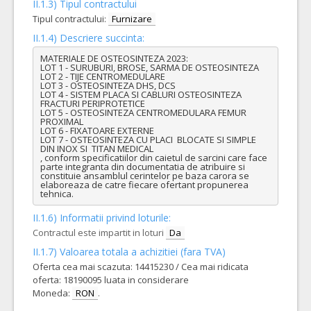
II.1.3) Tipul contractului
Tipul contractului:
Furnizare
II.1.4) Descriere succinta:
MATERIALE DE OSTEOSINTEZA 2023: 

LOT 1 - SURUBURI, BROSE, SARMA DE OSTEOSINTEZA

LOT 2 - TIJE CENTROMEDULARE

LOT 3 - OSTEOSINTEZA DHS, DCS

LOT 4 - SISTEM PLACA SI CABLURI OSTEOSINTEZA 
FRACTURI PERIPROTETICE

LOT 5 - OSTEOSINTEZA CENTROMEDULARA FEMUR 
PROXIMAL

LOT 6 - FIXATOARE EXTERNE 

LOT 7 - OSTEOSINTEZA CU PLACI  BLOCATE SI SIMPLE 
DIN INOX SI  TITAN MEDICAL

, conform specificatiilor din caietul de sarcini care face 
parte integranta din documentatia de atribuire si 
constituie ansamblul cerintelor pe baza carora se 
elaboreaza de catre fiecare ofertant propunerea 
tehnica.
II.1.6) Informatii privind loturile:
Contractul este impartit in loturi
Da
II.1.7) Valoarea totala a achizitiei (fara TVA)
Oferta cea mai scazuta: 14415230 / Cea mai ridicata
oferta: 18190095 luata in considerare
Moneda:
RON
.