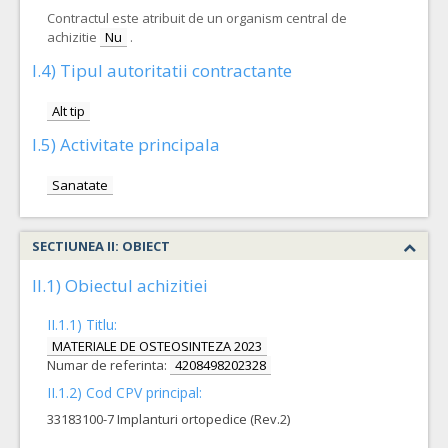
Contractul este atribuit de un organism central de
achizitie
Nu
.
I.4) Tipul autoritatii contractante
Alt tip
I.5) Activitate principala
Sanatate
SECTIUNEA II: OBIECT
II.1) Obiectul achizitiei
II.1.1) Titlu:
MATERIALE DE OSTEOSINTEZA 2023
Numar de referinta:
4208498202328
II.1.2) Cod CPV principal:
33183100-7 Implanturi ortopedice (Rev.2)