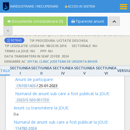
|
INREGISTRARE / RECUPERARE
ACCES IN SISTEM
RO
EN
Documente constatatoare (0)
Tipareste anunt
Achizitie atribuita prin anunt de atribuire la anunt de participare
TIP PROCEDURA: LICITATIE DESCHISA
RETRAS
TIP LEGISLATIE: LEGEA NR. 98/23.05.2016
SECTORIALE: NU
TRIMIS LA JOUE: NU
PPP: NU
DATA TRANSMITERII IN SEAP:23 FEB. 2024
DENUMIRE AC:
SPITAL CLINIC JUDETEAN DE URGENTA BIHOR
DETALII
SECTIUNEA
SECTIUNEA
SECTIUNEA
SECTIUNEA
SECTIUNEA
TALII
VERSI
I
II
IV
V
VI
Anunt de participare:
CN1051403
/
25-01-2023
Numarul de anunt sub care a fost publicat la JOUE:
2023/S 020-051720
Anunt cu transmitere la JOUE:
Da
Numarul de anunt sub care a fost publicat la JOUE:
114782-2024