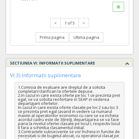
<
1 of 5
>
Prima pagina
Ultima pagina
SECTIUNEA VI: INFORMATII SUPLIMENTARE
VI.3) Informatii suplimentare
1.Comisia de evaluare are dreptul de a solicita 
completari/clarificari la ofertele depuse.

2.In cazul in care exista oferte pe loc 1 ce prezinta pret 
egal, se va solicita reofertare in SEAP in vederea 
departajarii ofertelor.

In cazul in care exista oferte clasate pe loc 2 sau loc 3 
ce prezinta pret egal (avand in vedere ca numarul 
maxim al operatorilor economici cu care se va incheia 
acordul cadru este de 3(trei)), departajarea se va face 
pana la nivelul ofertei clasate pe locul I, respectiv locul 
II fara a schimba clasamentul initial.

3.Contractele subsecvente se vor încheia in functie de 
necesitati si de bugetul alocat, cu operatorul clasat pe 