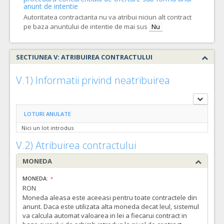
VALOAREA ESTIMATA FARA
ATRIBUIT
anunt de intentie
TVA:
Autoritatea contractanta nu va atribui niciun alt contract
7.950,00 - 250.500,00 Leu
pe baza anuntului de intentie de mai sus
Nu
SECTIUNEA V: ATRIBUIREA CONTRACTULUI
V.1) Informatii privind neatribuirea
LOTURI ANULATE
Nici un lot introdus
V.2) Atribuirea contractului
MONEDA
MONEDA:
RON
Moneda aleasa este aceeasi pentru toate contractele din
anunt. Daca este utilizata alta moneda decat leul, sistemul
va calcula automat valoarea in lei a fiecarui contract in