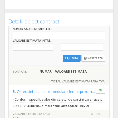
Detalii obiect contract
NUMAR SAU DENUMIRE LOT
VALOARE ESTIMATA INTRE:
Cauta
Reseteaza
NUMAR
VALOARE ESTIMATA
SORTARE:
TOTAL VALOARE ESTIMATA FARA TVA:
5.
Osteosinteza centromedulara femur proximal
(LOT-0005)
- Conform specificatiilor din caietul de sarcini care face parte integranta din documentatia de atribuire si constituie ansamblul cerintelor pe baza carora se elaboreaza de catre fiecare ofertant propunerea tehnica.
COD CPV:
33183100-7 Implanturi ortopedice (Rev.2)
VALOAREA ESTIMATA FARA
ATRIBUIT
TVA: