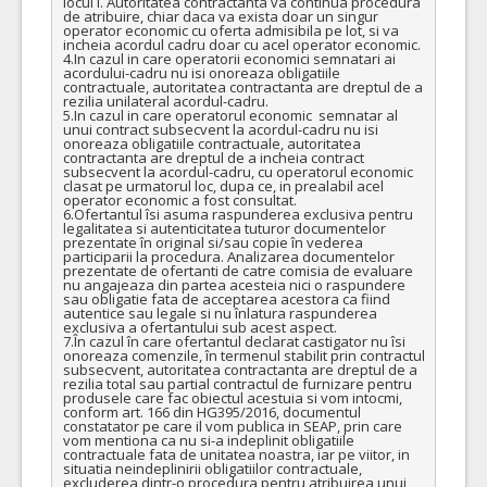
locul I. Autoritatea contractanta va continua procedura 
de atribuire, chiar daca va exista doar un singur 
operator economic cu oferta admisibila pe lot, si va 
incheia acordul cadru doar cu acel operator economic.

4.In cazul in care operatorii economici semnatari ai 
acordului-cadru nu isi onoreaza obligatiile 
contractuale, autoritatea contractanta are dreptul de a 
rezilia unilateral acordul-cadru.

5.In cazul in care operatorul economic  semnatar al 
unui contract subsecvent la acordul-cadru nu isi 
onoreaza obligatiile contractuale, autoritatea 
contractanta are dreptul de a incheia contract 
subsecvent la acordul-cadru, cu operatorul economic 
clasat pe urmatorul loc, dupa ce, in prealabil acel 
operator economic a fost consultat.

6.Ofertantul îsi asuma raspunderea exclusiva pentru 
legalitatea si autenticitatea tuturor documentelor 
prezentate în original si/sau copie în vederea 
participarii la procedura. Analizarea documentelor 
prezentate de ofertanti de catre comisia de evaluare 
nu angajeaza din partea acesteia nici o raspundere 
sau obligatie fata de acceptarea acestora ca fiind 
autentice sau legale si nu înlatura raspunderea 
exclusiva a ofertantului sub acest aspect.

7.În cazul în care ofertantul declarat castigator nu îsi 
onoreaza comenzile, în termenul stabilit prin contractul 
subsecvent, autoritatea contractanta are dreptul de a 
rezilia total sau partial contractul de furnizare pentru 
produsele care fac obiectul acestuia si vom intocmi, 
conform art. 166 din HG395/2016, documentul 
constatator pe care il vom publica in SEAP, prin care 
vom mentiona ca nu si-a indeplinit obligatiile 
contractuale fata de unitatea noastra, iar pe viitor, in 
situatia neindeplinirii obligatiilor contractuale, 
excluderea dintr-o procedura pentru atribuirea unui 