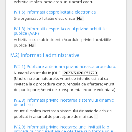
TVA:
Achizitia implica incheierea unui acord-cadru
323.498,00 - 10.583.560,00
Leu
IV.1.6) Informatii despre licitatia electronica
S-a organizat o licitatie electronica
Nu
4.
Sisitem placa si cabluri osteosinteza fracturi periprotetice
(
- Conform specificatiilor din caietul de sarcini care face parte integranta din documentatia de atribuire si constituie ansamblul cerintelor pe baza carora se elaboreaza de catre fiecare ofertant propunerea tehnica.
IV.1.8) Informatii despre Acordul privind achizitiile
publice (AAP)
COD CPV:
33183100-7 Implanturi ortopedice (Rev.2)
Achizitia intra sub incidenta Acordului privind achizitiile
VALOAREA ESTIMATA FARA
ATRIBUIT
publice
Nu
TVA:
36.380,00 - 1.119.500,00 Leu
IV.2) Informatii administrative
1.
Suruburi, brose, sarma de osteosinteza
(LOT-0001)
IV.2.1) Publicare anterioara privind aceasta procedura:
- Conform specificatiilor din caietul de sarcini care face parte integranta din documentatia de atribuire si constituie ansamblul cerintelor pe baza carora se elaboreaza de catre fiecare ofertant propunerea tehnica.
Numarul anuntului in JOUE:
2023/S 020-051720
(Unul dintre urmatoarele: Anunt de intentie utilizat ca
COD CPV:
33183100-7 Implanturi ortopedice (Rev.2)
invitatie la o procedura concurentiala de ofertare; Anunt
VALOAREA ESTIMATA FARA
ATRIBUIT
de participare; Anunt de transparenta ex ante voluntara)
TVA:
11.400,00 - 355.300,00 Leu
IV.2.8) Informatii privind incetarea sistemului dinamic
de achizitii
6.
Fixatoare externe
(LOT-0006)
Anuntul implica incetarea sistemului dinamic de achizitii
publicat in anuntul de participare de mai sus
-
- Conform specificatiilor din caietul de sarcini care face parte integranta din documentatia de atribuire si constituie ansamblul cerintelor pe baza carora se elaboreaza de catre fiecare ofertant propunerea tehnica.
COD CPV:
33183100-7 Implanturi ortopedice (Rev.2)
IV.2.9) Informatii privind incetarea unei invitatii la o
procedura concurentiala de ofertare sub forma unui