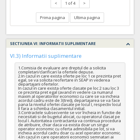
<
1 of 4
>
Prima pagina
Ultima pagina
SECTIUNEA VI: INFORMATII SUPLIMENTARE
VI.3) Informatii suplimentare
1.Comisia de evaluare are dreptul de a solicita 
completari/clarificari la ofertele depuse.

2.In cazul in care exista oferte pe loc 1 ce prezinta pret 
egal, se va solicita reofertare in SEAP in vederea 
departajarii ofertelor.

In cazul in care exista oferte clasate pe loc 2 sau loc 3 
ce prezinta pret egal (avand in vedere ca numarul 
maxim al operatorilor economici cu care se va incheia 
acordul cadru este de 3(trei)), departajarea se va face 
pana la nivelul ofertei clasate pe locul I, respectiv locul 
II fara a schimba clasamentul initial.

3.Contractele subsecvente se vor încheia in functie de 
necesitati si de bugetul alocat, cu operatorul clasat pe 
locul I. Autoritatea contractanta va continua procedura 
de atribuire, chiar daca va exista doar un singur 
operator economic cu oferta admisibila pe lot, si va 
incheia acordul cadru doar cu acel operator economic.

4.In cazul in care operatorii economici semnatari ai 