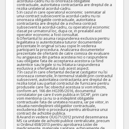
acordului-cadru nu isi onoreaza obligatiile 
contractuale, autoritatea contractanta are dreptul de a 
rezilia unilateral acordul-cadru.

5.In cazul in care operatorul economic  semnatar al 
unui contract subsecvent la acordul-cadru nu isi 
onoreaza obligatiile contractuale, autoritatea 
contractanta are dreptul de a incheia contract 
subsecvent la acordul-cadru, cu operatorul economic 
clasat pe urmatorul loc, dupa ce, in prealabil acel 
operator economic a fost consultat.

6.Ofertantul îsi asuma raspunderea exclusiva pentru 
legalitatea si autenticitatea tuturor documentelor 
prezentate în original si/sau copie în vederea 
participarii la procedura. Analizarea documentelor 
prezentate de ofertanti de catre comisia de evaluare 
nu angajeaza din partea acesteia nici o raspundere 
sau obligatie fata de acceptarea acestora ca fiind 
autentice sau legale si nu înlatura raspunderea 
exclusiva a ofertantului sub acest aspect.

7.În cazul în care ofertantul declarat castigator nu îsi 
onoreaza comenzile, în termenul stabilit prin contractul 
subsecvent, autoritatea contractanta are dreptul de a 
rezilia total sau partial contractul de furnizare pentru 
produsele care fac obiectul acestuia si vom intocmi, 
conform art. 166 din HG395/2016, documentul 
constatator pe care il vom publica in SICAP, prin care 
vom mentiona ca nu si-a indeplinit obligatiile 
contractuale fata de unitatea noastra, iar pe viitor, in 
situatia neindeplinirii obligatiilor contractuale, 
excluderea dintr-o procedura pentru atribuirea unui 
contract de achizitie publica.

8.Avand in vedere OUG71/2012 privind desemnarea 
MS ca unitate de achizitii publice centralizate, precum 
si Ordinul 658/2013 pentru aprobarea Listei de 
medicamente, materiale sanitare, echipamente de 