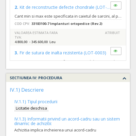
2.
Kit de reconstructie defecte chondrale
(LOT-0002)
Cant min si max este specificata in caietul de sarcini, al prezentei documentatii.
COD CPV:
33183100-7 Implanturi ortopedice (Rev.2)
VALOAREA ESTIMATA FARA
ATRIBUIT
TVA:
4.800,00 - 345.600,00 Leu
3.
Fir de sutura de inalta rezistenta
(LOT-0003)
Cant min si max este specificata in caietul de sarcini, al prezentei documentatii.
COD CPV:
33183100-7 Implanturi ortopedice (Rev.2)
SECTIUNEA IV: PROCEDURA
VALOAREA ESTIMATA FARA
ATRIBUIT
TVA:
208,00 - 74.880,00 Leu
IV.1) Descriere
IV.1.1) Tipul procedurii
Licitatie deschisa
IV.1.3) Informatii privind un acord-cadru sau un sistem
dinamic de achizitii:
Achizitia implica incheierea unui acord-cadru