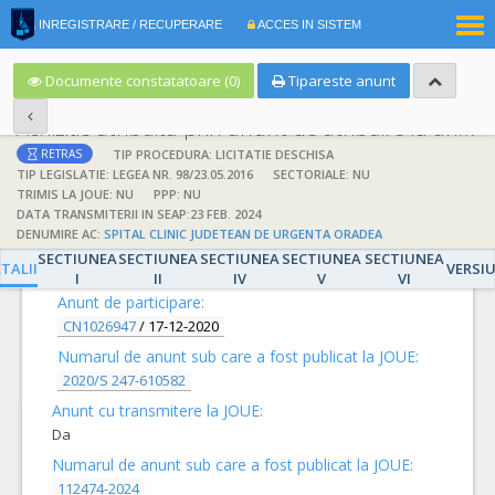
|
INREGISTRARE / RECUPERARE
ACCES IN SISTEM
RO
EN
Documente constatatoare (0)
Tipareste anunt
Achizitie atribuita prin anunt de atribuire la anunt de participare
TIP PROCEDURA: LICITATIE DESCHISA
RETRAS
TIP LEGISLATIE: LEGEA NR. 98/23.05.2016
SECTORIALE: NU
TRIMIS LA JOUE: NU
PPP: NU
DATA TRANSMITERII IN SEAP:23 FEB. 2024
DENUMIRE AC:
SPITAL CLINIC JUDETEAN DE URGENTA ORADEA
DETALII
SECTIUNEA
SECTIUNEA
SECTIUNEA
SECTIUNEA
SECTIUNEA
TALII
VERSI
I
II
IV
V
VI
Anunt de participare:
CN1026947
/
17-12-2020
Numarul de anunt sub care a fost publicat la JOUE:
2020/S 247-610582
Anunt cu transmitere la JOUE:
Da
Numarul de anunt sub care a fost publicat la JOUE:
112474-2024