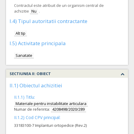
Contractul este atribuit de un organism central de
achizitie
Nu
.
I.4) Tipul autoritatii contractante
Alt tip
I.5) Activitate principala
Sanatate
SECTIUNEA II: OBIECT
II.1) Obiectul achizitiei
II.1.1) Titlu:
Materiale pentru instabilitate articulara
Numar de referinta:
4208498/2020/289
II.1.2) Cod CPV principal:
33183100-7 Implanturi ortopedice (Rev.2)