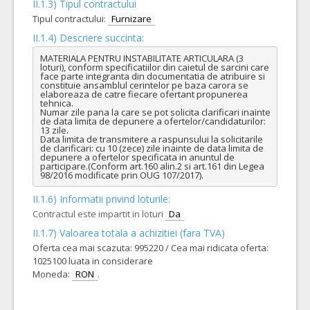
II.1.3) Tipul contractului
Tipul contractului:
Furnizare
II.1.4) Descriere succinta:
MATERIALA PENTRU INSTABILITATE ARTICULARA (3 
loturi), conform specificatiilor din caietul de sarcini care 
face parte integranta din documentatia de atribuire si 
constituie ansamblul cerintelor pe baza carora se 
elaboreaza de catre fiecare ofertant propunerea 
tehnica.

Numar zile pana la care se pot solicita clarificari inainte 
de data limita de depunere a ofertelor/candidaturilor: 
13 zile.

Data limita de transmitere a raspunsului la solicitarile 
de clarificari: cu 10 (zece) zile inainte de data limita de 
depunere a ofertelor specificata in anuntul de 
participare.(Conform art.160 alin.2 si art.161 din Legea 
98/2016 modificate prin OUG 107/2017).
II.1.6) Informatii privind loturile:
Contractul este impartit in loturi
Da
II.1.7) Valoarea totala a achizitiei (fara TVA)
Oferta cea mai scazuta: 995220 / Cea mai ridicata oferta:
1025100 luata in considerare
Moneda:
RON
.