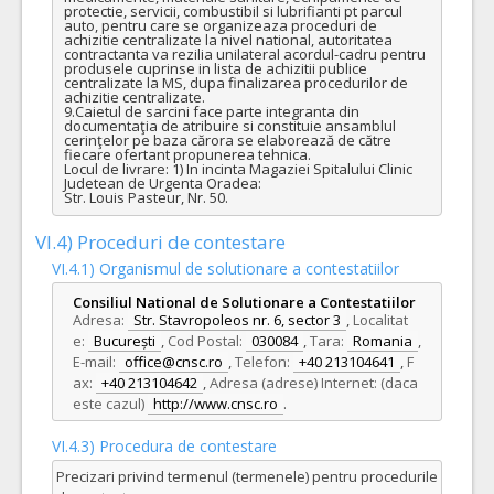
protectie, servicii, combustibil si lubrifianti pt parcul 
auto, pentru care se organizeaza proceduri de 
achizitie centralizate la nivel national, autoritatea 
contractanta va rezilia unilateral acordul-cadru pentru 
produsele cuprinse in lista de achizitii publice 
centralizate la MS, dupa finalizarea procedurilor de 
achizitie centralizate. 

9.Caietul de sarcini face parte integranta din 
documentaţia de atribuire si constituie ansamblul 
cerinţelor pe baza cărora se elaborează de către 
fiecare ofertant propunerea tehnica.

Locul de livrare: 1) In incinta Magaziei Spitalului Clinic 
Judetean de Urgenta Oradea:

Str. Louis Pasteur, Nr. 50.
VI.4) Proceduri de contestare
VI.4.1) Organismul de solutionare a contestatiilor
Consiliul National de Solutionare a Contestatiilor
Adresa:
Str. Stavropoleos nr. 6, sector 3
,
Localitat
e:
București
,
Cod Postal:
030084
,
Tara:
Romania
,
E-mail:
office@cnsc.ro
,
Telefon:
+40 213104641
,
F
ax:
+40 213104642
,
Adresa (adrese) Internet: (daca
este cazul)
http://www.cnsc.ro
.
VI.4.3) Procedura de contestare
Precizari privind termenul (termenele) pentru procedurile