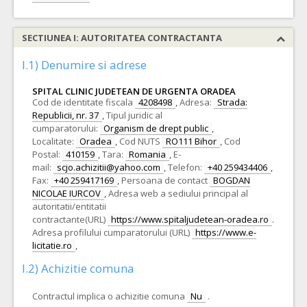
SECTIUNEA I: AUTORITATEA CONTRACTANTA
I.1) Denumire si adrese
SPITAL CLINIC JUDETEAN DE URGENTA ORADEA
Cod de identitate fiscala
4208498
,
Adresa:
Strada:
Republicii, nr. 37
,
Tipul juridic al
cumparatorului:
Organism de drept public
,
Localitate:
Oradea
,
Cod NUTS
RO111 Bihor
,
Cod
Postal:
410159
,
Tara:
Romania
,
E-
mail:
scjo.achizitii@yahoo.com
,
Telefon:
+40 259434406
,
Fax:
+40 259417169
,
Persoana de contact
BOGDAN
NICOLAE IURCOV
,
Adresa web a sediului principal al
autoritatii/entitatii
contractante(URL)
https://www.spitaljudetean-oradea.ro
.
Adresa profilului cumparatorului (URL)
https://www.e-
licitatie.ro
,
I.2) Achizitie comuna
Contractul implica o achizitie comuna
Nu
.