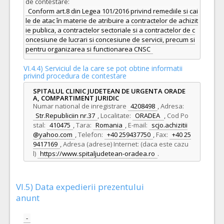
de contestare:
Conform art.8 din Legea 101/2016 privind remediile si cai
le de atac în materie de atribuire a contractelor de achizit
ie publica, a contractelor sectoriale si a contractelor de c
oncesiune de lucrari si concesiune de servicii, precum si
pentru organizarea si functionarea CNSC
VI.4.4) Serviciul de la care se pot obtine informatii
privind procedura de contestare
SPITALUL CLINIC JUDETEAN DE URGENTA ORADE
A, COMPARTIMENT JURIDIC
Numar national de inregistrare
4208498
,
Adresa:
Str.Republiciin nr.37
,
Localitate:
ORADEA
,
Cod Po
stal:
410475
,
Tara:
Romania
,
E-mail:
scjo.achizitii
@yahoo.com
,
Telefon:
+40 259437750
,
Fax:
+40 25
9417169
,
Adresa (adrese) Internet: (daca este cazu
l)
https://www.spitaljudetean-oradea.ro
.
VI.5) Data expedierii prezentului
anunt
-