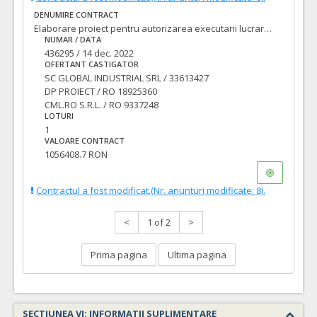
DENUMIRE CONTRACT
Elaborare proiect pentru autorizarea executarii lucrarilor (PAC/DTAC), proiect tehnic pentru executia lucrarilor (PT), asistenta tehnica din partea proiectantului pe perioada executarii lucrarilor si executie lucrari pentru obiectivul de investitii: LOT 1: Modernizare strada DUMITRU CHIRILA
NUMAR / DATA
436295 / 14 dec. 2022
OFERTANT CASTIGATOR
SC GLOBAL INDUSTRIAL SRL / 33613427
DP PROIECT / RO 18925360
CML.RO S.R.L. / RO 9337248
LOTURI
1
VALOARE CONTRACT
1056408.7 RON
Contractul a fost modificat.(Nr. anunturi modificate: 8).
<
1 of 2
>
Prima pagina
Ultima pagina
SECTIUNEA VI: INFORMATII SUPLIMENTARE