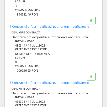
LOTURI
3
VALOARE CONTRACT
1394982.49 RON
Contractul a fost modificat.(Nr. anunturi modificate: 4).
DENUMIRE CONTRACT
Elaborare proiect pentru autorizarea executarii lucrarilor (PAC/DTAC), proiect tehnic pentru executia lucrarilor (PT), asistenta tehnica din partea proiectantului pe perioada executarii lucrarilor si executie lucrari pentru obiectivul de investitii: LOT 9: Modernizare strada IOSIF PERVAIN
NUMAR / DATA
436344 / 14 dec. 2022
OFERTANT CASTIGATOR
DUMEXIM / RO 16057895
LOTURI
9
VALOARE CONTRACT
1009936.65 RON
Contractul a fost modificat.(Nr. anunturi modificate: 5).
DENUMIRE CONTRACT
Elaborare proiect pentru autorizarea executarii lucrarilor (PAC/DTAC), proiect tehnic pentru executia lucrarilor (PT), asistenta tehnica din partea proiectantului pe perioada executarii lucrarilor si executie lucrari pentru obiectivul de investitii: LOT 2: Modernizare strada FABIAN IMRE
NUMAR / DATA
436308 / 14 dec. 2022
OFERTANT CASTIGATOR