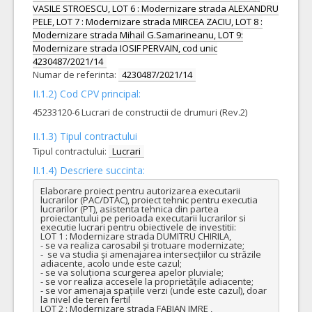
VASILE STROESCU, LOT 6 : Modernizare strada ALEXANDRU
PELE, LOT 7 : Modernizare strada MIRCEA ZACIU, LOT 8 :
Modernizare strada Mihail G.Samarineanu, LOT 9:
Modernizare strada IOSIF PERVAIN, cod unic
4230487/2021/14
Numar de referinta:
4230487/2021/14
II.1.2) Cod CPV principal:
45233120-6 Lucrari de constructii de drumuri (Rev.2)
II.1.3) Tipul contractului
Tipul contractului:
Lucrari
II.1.4) Descriere succinta:
Elaborare proiect pentru autorizarea executarii 
lucrarilor (PAC/DTAC), proiect tehnic pentru executia 
lucrarilor (PT), asistenta tehnica din partea 
proiectantului pe perioada executarii lucrarilor si 
executie lucrari pentru obiectivele de investitii:

LOT 1 : Modernizare strada DUMITRU CHIRILA,

- se va realiza carosabil și trotuare modernizate;

-  se va studia și amenajarea intersecțiilor cu străzile 
adiacente, acolo unde este cazul;

- se va soluționa scurgerea apelor pluviale;

- se vor realiza accesele la proprietățile adiacente;

- se vor amenaja spațiile verzi (unde este cazul), doar 
la nivel de teren fertil

LOT 2 : Modernizare strada FABIAN IMRE , 
