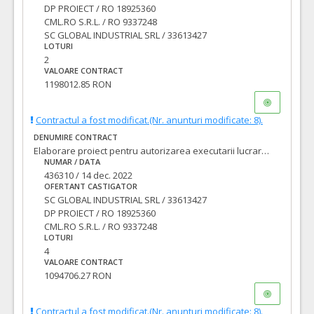
DP PROIECT / RO 18925360
CML.RO S.R.L. / RO 9337248
SC GLOBAL INDUSTRIAL SRL / 33613427
LOTURI
2
VALOARE CONTRACT
1198012.85 RON
Contractul a fost modificat.(Nr. anunturi modificate: 8).
DENUMIRE CONTRACT
Elaborare proiect pentru autorizarea executarii lucrarilor (PAC/DTAC), proiect tehnic pentru executia lucrarilor (PT), asistenta tehnica din partea proiectantului pe perioada executarii lucrarilor si executie lucrari pentru obiectivul de investitii: LOT 4: Modernizare strada STELIAN VASILESCU
NUMAR / DATA
436310 / 14 dec. 2022
OFERTANT CASTIGATOR
SC GLOBAL INDUSTRIAL SRL / 33613427
DP PROIECT / RO 18925360
CML.RO S.R.L. / RO 9337248
LOTURI
4
VALOARE CONTRACT
1094706.27 RON
Contractul a fost modificat.(Nr. anunturi modificate: 8).