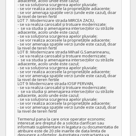
adiacente, acolo unde este cazul;

- se va soluționa scurgerea apelor pluviale;

- se vor realiza accesele la proprietățile adiacente;

- se vor amenaja spațiile verzi (unde este cazul), doar 
la nivel de teren fertil

LOT 7 : Modernizare strada MIRCEA ZACIU, 

- se va realiza carosabil și trotuare modernizate;

-  se va studia și amenajarea intersecțiilor cu străzile 
adiacente, acolo unde este cazul;

- se va soluționa scurgerea apelor pluviale;

- se vor realiza accesele la proprietățile adiacente;

- se vor amenaja spațiile verzi (unde este cazul), doar 
la nivel de teren fertil

LOT 8 : Modernizare strada Mihail G.Samarineanu, 

- se va realiza carosabil și trotuare modernizate;

-  se va studia și amenajarea intersecțiilor cu străzile 
adiacente, acolo unde este cazul;

- se va soluționa scurgerea apelor pluviale;

- se vor realiza accesele la proprietățile adiacente;

- se vor amenaja spațiile verzi (unde este cazul), doar 
la nivel de teren fertile

LOT 9: Modernizare strada IOSIF PERVAIN,

- se va realiza carosabil și trotuare modernizate;

-  se va studia și amenajarea intersecțiilor cu străzile 
adiacente, acolo unde este cazul;

- se va soluționa scurgerea apelor pluviale;

- se vor realiza accesele la proprietățile adiacente;

- se vor amenaja spațiile verzi (unde este cazul), doar 
la nivel de teren fertil

Termenul pana la care orice operator economic 
interesat are dreptul de a solicita clarificari sau 
informatii suplimentare in legatura cu documentatia de 
atribuire este de 20 zile inainte de data limita de 
depunere a ofertelor. Autoritatea contractanta va 