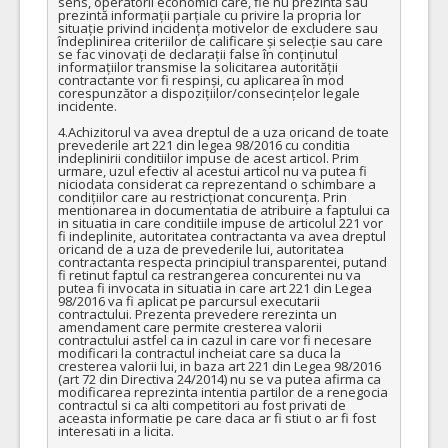
sens, operatorii economici care, fie nu prezintă sau 
prezintă informații parțiale cu privire la propria lor 
situație privind incidența motivelor de excludere sau 
îndeplinirea criteriilor de calificare și selecție sau care 
se fac vinovați de declarații false în conținutul 
informațiilor transmise la solicitarea autorității 
contractante vor fi respinși, cu aplicarea în mod 
corespunzător a dispozițiilor/consecințelor legale 
incidente.

4.Achizitorul va avea dreptul de a uza oricand de toate 
prevederile art 221 din legea 98/2016 cu conditia 
indeplinirii conditiilor impuse de acest articol. Prim 
urmare, uzul efectiv al acestui articol nu va putea fi 
niciodata considerat ca reprezentand o schimbare a 
condițiilor care au restricționat concurența. Prin 
mentionarea in documentatia de atribuire a faptului ca 
in situatia in care conditiile impuse de articolul 221 vor 
fi indeplinite, autoritatea contractanta va avea dreptul 
oricand de a uza de prevederile lui, autoritatea 
contractanta respecta principiul transparentei, putand 
fi retinut faptul ca restrangerea concurentei nu va 
putea fi invocata in situatia in care art 221 din Legea 
98/2016 va fi aplicat pe parcursul executarii 
contractului. Prezenta prevedere rerezinta un 
amendament care permite cresterea valorii 
contractului astfel ca in cazul in care vor fi necesare 
modificari la contractul incheiat care sa duca la 
cresterea valorii lui, in baza art 221 din Legea 98/2016 
(art 72 din Directiva 24/2014) nu se va putea afirma ca 
modificarea reprezinta intentia partilor de a renegocia 
contractul si ca alti competitori au fost privati de 
aceasta informatie pe care daca ar fi stiut o ar fi fost 
interesati in a licita.
