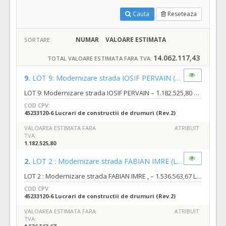
Cauta
Reseteaza
NUMAR
VALOARE ESTIMATA
SORTARE:
14.062.117,43
TOTAL VALOARE ESTIMATA FARA TVA:
9.
LOT 9: Modernizare strada IOSIF PERVAIN
(LOT-0009)
LOT 9: Modernizare strada IOSIF PERVAIN – 1.182.525,80 Lei (fără TVA), din care: e) Valoare proiectare : 28.008,11 lei fara TVA din care : f) Valoare executie lucrari : 1.154.517,69 lei fara TVA, Strada Iosif Pervain este situată în partea de sud a municipiului Oradea, în cartierul Grigorescu, între strada Vasile Stroescu și Hack Halasi Gyula. Strada are o lungime de 395,78 m, conform studiului de fezabilitate. Suprafața totală pe care se intervine este de 4.571,90 mp, care cuprinde carosabil, trotuare, accese la proprietăți, spații verzi. destinaţie şi funcţiuni; - se va realiza carosabil și trotuare modernizate; - se va studia și amenajarea intersecțiilor cu străzile adiacente, acolo unde este cazul; - se va soluționa scurgerea apelor pluviale; - se vor realiza accesele la proprietățile adiacente; - se vor amenaja spațiile verzi (unde este cazul), doar la nivel de teren fertil
COD CPV:
45233120-6 Lucrari de constructii de drumuri (Rev.2)
VALOAREA ESTIMATA FARA
ATRIBUIT
TVA:
1.182.525,80
2.
LOT 2 : Modernizare strada FABIAN IMRE
(LOT-0002)
LOT 2 : Modernizare strada FABIAN IMRE , – 1.536.563,67 Lei (fără TVA), din care: a) Valoare proiectare : 38.917,62 lei fara TVA din care : b) Valoare executie lucrari : 1.497.646,05 lei fara TVA, : Strada Fábián Imre este situată în partea de sud a municipiului Oradea, în cartierul Grigorescu, între strada Vasile Stroescu și Hack Halasi Gyula. Strada are o lungime de 493,47 m, conform studiului de fezabilitate. Suprafața totală pe care se intervine este de 6239,1 mp, care cuprinde carosabil, trotuare, accese la proprietăți, spații verzi. Destinaţie şi funcţiuni: - se va realiza carosabil și trotuare modernizate; - se va studia și amenajarea intersecțiilor cu străzile adiacente, acolo unde este cazul; - se va soluționa scurgerea apelor pluviale; - se vor realiza accesele la proprietățile adiacente; - se vor amenaja spațiile verzi (unde este cazul), doar la nivel de teren fertil
COD CPV:
45233120-6 Lucrari de constructii de drumuri (Rev.2)
VALOAREA ESTIMATA FARA
ATRIBUIT
TVA: