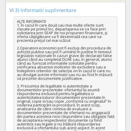
VI.3) Informatii suplimentare
ALTE INFORMATII

1. În cazul în care două sau mai multe oferte sunt 
clasate pe primul loc, departajarea se va face prin 
solicitarea prin SEAP de noi propuneri financiare, şi 
oferta câştigătoare va fi desemnată cea care va 
prezenta preţul cel mai scăzut

2.Operatorii economici pot fi excluși din procedura de 
achiziții publice sau pot fi urmăriți în justiție în temeiul 
legislației naționale în cazuri grave de declarații false 
atunci când au completat DUAE sau, în general, atunci 
când au furnizat informațiile solicitate pentru 
verificarea absenței motivelor de excludere sau a 
îndeplinirii criteriilor de selecție ori în cazul în care nu 
au divulgat aceste informații sau nu au fost în măsură 
să prezinte documentele justificative.

3. Prezumția de legalitate si autenticitate a 
documentelor prezentate: ofertantul își asumă 
răspunderea exclusivă pentru legalitatea si 
autenticitatea tuturor documentelor prezentate în 
original, copie si/sau copie „conformă cu originalul” în 
vederea participării la procedură. În acest scop, 
analizarea de către comisia de evaluare a 
documentelor prezentate de ofertanți nu angajează 
din partea acesteia nicio răspundere sau obligație fată 
de acceptarea respectivelor documente ca fiind 
autentice sau legale și nu înlătură răspunderea 
exclusivă a ofertantului sub acest aspect. În acest 