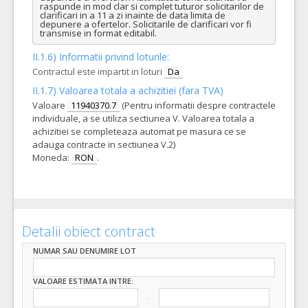
raspunde in mod clar si complet tuturor solicitarilor de 
clarificari in a 11 a zi inainte de data limita de 
depunere a ofertelor. Solicitarile de clarificari vor fi 
transmise in format editabil.
II.1.6) Informatii privind loturile:
Contractul este impartit in loturi
Da
II.1.7) Valoarea totala a achizitiei (fara TVA)
Valoare
11940370.7
(Pentru informatii despre contractele
individuale, a se utiliza sectiunea V. Valoarea totala a
achizitiei se completeaza automat pe masura ce se
adauga contracte in sectiunea V.2)
Moneda:
RON
.
Detalii obiect contract
NUMAR SAU DENUMIRE LOT
VALOARE ESTIMATA INTRE: