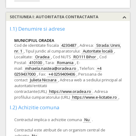
SECTIUNEA I: AUTORITATEA CONTRACTANTA
I.1) Denumire si adrese
MUNICIPIUL ORADEA
Cod de identitate fiscala
4230487
,
Adresa:
Strada: Unirii,
nr. 1
,
Tipul juridic al cumparatorului:
Autoritate locală
,
Localitate:
Oradea
,
Cod NUTS
RO111 Bihor
,
Cod
Postal:
410100
,
Tara:
Romania
,
E-
mail:
mihaela.nastea@oradea.ro
,
Telefon:
+4
0259437000
,
Fax:
+4 0259409406
,
Persoana de
contact
Julieta Nicoara
,
Adresa web a sediului principal al
autoritatii/entitatii
contractante(URL)
https://www.oradea.ro
.
Adresa
profilului cumparatorului (URL)
https://www.e-licitatie.ro
,
I.2) Achizitie comuna
Contractul implica o achizitie comuna
Nu
.
Contractul este atribuit de un organism central de
achizitie
Nu
.