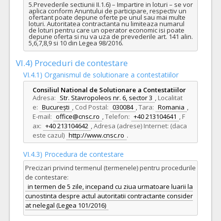
5.Prevederile sectiunii II.1.6) – Impartire in loturi – se vor 
aplica conform Anuntului de participare, respectiv un 
ofertant poate depune oferte pe unul sau mai multe 
loturi. Autoritatea contractanta nu limiteaza numarul 
de loturi pentru care un operator economic isi poate 
depune oferta si nu va uza de prevederile art. 141 alin. 
5,6,7,8,9 si 10 din Legea 98/2016.
VI.4) Proceduri de contestare
VI.4.1) Organismul de solutionare a contestatiilor
Consiliul National de Solutionare a Contestatiilor
Adresa:
Str. Stavropoleos nr. 6, sector 3
,
Localitat
e:
București
,
Cod Postal:
030084
,
Tara:
Romania
,
E-mail:
office@cnsc.ro
,
Telefon:
+40 213104641
,
F
ax:
+40 213104642
,
Adresa (adrese) Internet: (daca
este cazul)
http://www.cnsc.ro
.
VI.4.3) Procedura de contestare
Precizari privind termenul (termenele) pentru procedurile
de contestare:
in termen de 5 zile, incepand cu ziua urmatoare luarii la
cunostinta despre actul autoritatii contractante consider
at nelegal (Legea 101/2016)