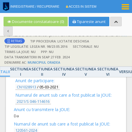
|
INREGISTRARE / RECUPERARE
ACCES IN SISTEM
RO
EN
Documente constatatoare (0)
Tipareste anunt
Achizitie atribuita prin anunt de atribuire la anunt de participare
TIP PROCEDURA: LICITATIE DESCHISA
RETRAS
TIP LEGISLATIE: LEGEA NR. 98/23.05.2016
SECTORIALE: NU
TRIMIS LA JOUE: NU
PPP: NU
DATA TRANSMITERII IN SEAP:27 FEB. 2024
DENUMIRE AC:
MUNICIPIUL ORADEA
DETALII
SECTIUNEA
SECTIUNEA
SECTIUNEA
SECTIUNEA
SECTIUNEA
TALII
VERSI
I
II
IV
V
VI
Anunt de participare:
CN1028913
/
05-03-2021
Numarul de anunt sub care a fost publicat la JOUE:
2021/S 046-114616
Anunt cu transmitere la JOUE:
Da
Numarul de anunt sub care a fost publicat la JOUE:
120561-2024