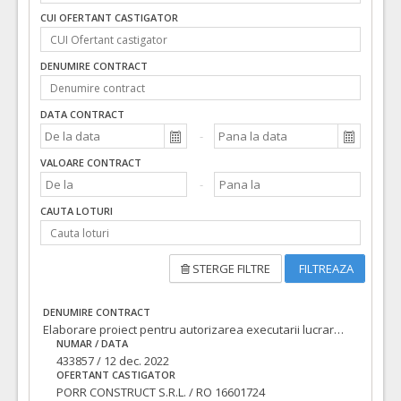
CUI OFERTANT CASTIGATOR
DENUMIRE CONTRACT
DATA CONTRACT
VALOARE CONTRACT
CAUTA LOTURI
STERGE FILTRE
FILTREAZA
DENUMIRE CONTRACT
Elaborare proiect pentru autorizarea executarii lucrarilor (PAC/DTAC), proiect tehnic pentru executia lucrarilor (PT), asistenta tehnica din partea proiectantului pe perioada executarii lucrarilor si executie lucrari pentru obiectivul de investitii: LOT 3: Modernizare strada STEFAN LUPSA
NUMAR / DATA
433857 / 12 dec. 2022
OFERTANT CASTIGATOR
PORR CONSTRUCT S.R.L. / RO 16601724