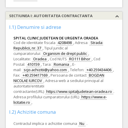
SECTIUNEA I: AUTORITATEA CONTRACTANTA
I.1) Denumire si adrese
SPITAL CLINIC JUDETEAN DE URGENTA ORADEA
Cod de identitate fiscala
4208498
,
Adresa:
Strada:
Republicii, nr. 37
,
Tipul juridic al
cumparatorului:
Organism de drept public
,
Localitate:
Oradea
,
Cod NUTS
RO111 Bihor
,
Cod
Postal:
410159
,
Tara:
Romania
,
E-
mail:
scjo.achizitii@yahoo.com
,
Telefon:
+40 259434406
,
Fax:
+40 259417169
,
Persoana de contact
BOGDAN
NICOLAE IURCOV
,
Adresa web a sediului principal al
autoritatii/entitatii
contractante(URL)
https://www.spitaljudetean-oradea.ro
.
Adresa profilului cumparatorului (URL)
https://www.e-
licitatie.ro
,
I.2) Achizitie comuna
Contractul implica o achizitie comuna
Nu
.