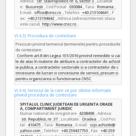
Adresa:
Str. Stavropoleos nr. 6, sector 3
,
Localitat
e:
București
,
Cod Postal:
030084
,
Tara:
Romania
,
E-mail:
office@cnsc.ro
,
Telefon:
+40 213104641
,
F
ax:
+40 213104642
,
Adresa (adrese) Internet: (daca
este cazul)
http://www.cnsc.ro
.
VI.4.3) Procedura de contestare
Precizari privind termenul (termenele) pentru procedurile
de contestare:
Conform art.8 din Legea 101/2016 privind remediile si cai
le de atac în materie de atribuire a contractelor de achizit
ie publica, a contractelor sectoriale si a contractelor de c
oncesiune de lucrari si concesiune de servicii, precum si
pentru organizarea si functionarea CNSC
VI.4.4) Serviciul de la care se pot obtine informatii
privind procedura de contestare
SPITALUL CLINIC JUDETEAN DE URGENTA ORADE
A, COMPARTIMENT JURIDIC
Numar national de inregistrare
4208498
,
Adresa:
str. Republicii, nr. 37
,
Localitate:
Oradea
,
Cod Pos
tal:
410475
,
Tara:
Romania
,
E-mail:
scjo.achizitii@
yahoo.com
,
Telefon:
+40 259437750
,
Fax:
+40 259