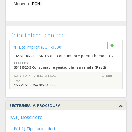
Moneda:
RON
.
Detalii obiect contract
1.
Lot implicit
(LOT-0000)
- MATERIALE SANITARE – consumabile pentru hemodializa cu punere la dispoziţie, cu titlu gratuit, a unui numar de 6 (sase) aparate pentru hemodializa: Dializor capilar sintetic low flux 1,6 mp Dializor capilar sintetic high flux 1,6 mp Dializor capilar sintetic high flux 1,2 mp Dializor capilar sintetic low flux 1,5 mp Dializor capilar sintetic high flux 1,5 mp Set linii sange pentru terapia cu 2 ace Set cateter durata cu dublu lumen, 12Fr/4mm, lungim 15 cm, diametru 11 Lumen Fistulina arteriala 16G Fistulina venoasa 16G Fistulina arteriala 17G Fistulina venoasa 17G Fistulina unipunctie pentru hemodializa 16G Fistulina unipunctie pentru hemodializa 17G Conector Y Ac unidirectional Cartus bicarbonat 650 gr Solutie concentrata acida pentru Hemodializa Concentrat lichid pentru dezinfectare si curatare citro-termica pe baza de acid citric Concentrat lichid pentru dezinfectare si curatare chimico-termica pe baza de hipoclorit de sodiu Soluție de blocare a cateterelor pentru abordul vascular- 5 ml
COD CPV:
33181520-3 Consumabile pentru dializa renala (Rev.2)
VALOAREA ESTIMATA FARA
ATRIBUIT
TVA:
15.721,50 - 764.205,00 Leu
SECTIUNEA IV: PROCEDURA
IV.1) Descriere
IV.1.1) Tipul procedurii