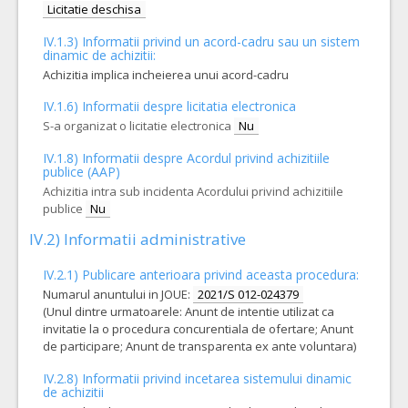
Licitatie deschisa
IV.1.3) Informatii privind un acord-cadru sau un sistem
dinamic de achizitii:
Achizitia implica incheierea unui acord-cadru
IV.1.6) Informatii despre licitatia electronica
S-a organizat o licitatie electronica
Nu
IV.1.8) Informatii despre Acordul privind achizitiile
publice (AAP)
Achizitia intra sub incidenta Acordului privind achizitiile
publice
Nu
IV.2) Informatii administrative
IV.2.1) Publicare anterioara privind aceasta procedura:
Numarul anuntului in JOUE:
2021/S 012-024379
(Unul dintre urmatoarele: Anunt de intentie utilizat ca
invitatie la o procedura concurentiala de ofertare; Anunt
de participare; Anunt de transparenta ex ante voluntara)
IV.2.8) Informatii privind incetarea sistemului dinamic
de achizitii