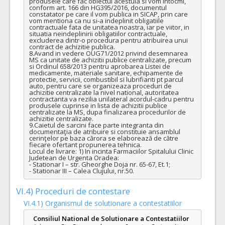
produsele care fac obiectul acestuia si vom intocmi, 
conform art. 166 din HG395/2016, documentul 
constatator pe care il vom publica in SICAP, prin care 
vom mentiona ca nu si-a indeplinit obligatiile 
contractuale fata de unitatea noastra, iar pe viitor, in 
situatia neindeplinirii obligatiilor contractuale, 
excluderea dintr-o procedura pentru atribuirea unui 
contract de achizitie publica.

8.Avand in vedere OUG71/2012 privind desemnarea 
MS ca unitate de achizitii publice centralizate, precum 
si Ordinul 658/2013 pentru aprobarea Listei de 
medicamente, materiale sanitare, echipamente de 
protectie, servicii, combustibil si lubrifianti pt parcul 
auto, pentru care se organizeaza proceduri de 
achizitie centralizate la nivel national, autoritatea 
contractanta va rezilia unilateral acordul-cadru pentru 
produsele cuprinse in lista de achizitii publice 
centralizate la MS, dupa finalizarea procedurilor de 
achizitie centralizate. 

9.Caietul de sarcini face parte integranta din 
documentaţia de atribuire si constituie ansamblul 
cerinţelor pe baza cărora se elaborează de către 
fiecare ofertant propunerea tehnica.

Locul de livrare: 1) In incinta Farmaciilor Spitalului Clinic 
Judetean de Urgenta Oradea:

- Stationar I – str. Gheorghe Doja nr. 65-67, Et.1;

- Stationar III – Calea Clujului, nr.50.
VI.4) Proceduri de contestare
VI.4.1) Organismul de solutionare a contestatiilor
Consiliul National de Solutionare a Contestatiilor