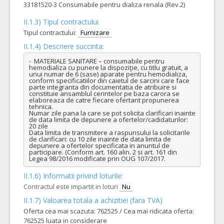
33181520-3 Consumabile pentru dializa renala (Rev.2)
II.1.3) Tipul contractului
Tipul contractului:
Furnizare
II.1.4) Descriere succinta:
-  MATERIALE SANITARE – consumabile pentru 
hemodializa cu punere la dispoziţie, cu titlu gratuit, a 
unui numar de 6 (sase) aparate pentru hemodializa, 
conform specificatiilor din caietul de sarcini care face 
parte integranta din documentatia de atribuire si 
constituie ansamblul cerintelor pe baza carora se 
elaboreaza de catre fiecare ofertant propunerea 
tehnica.

Numar zile pana la care se pot solicita clarificari inainte 
de data limita de depunere a ofertelor/cadidaturilor: 
20 zile

Data limita de transmitere a raspunsului la solicitarile 
de clarificari: cu 10 zile inainte de data limita de 
depunere a ofertelor specificata in anuntul de 
participare. (Conform art. 160 alin. 2 si art. 161 din 
Legea 98/2016 modificate prin OUG 107/2017.
II.1.6) Informatii privind loturile:
Contractul este impartit in loturi
Nu
II.1.7) Valoarea totala a achizitiei (fara TVA)
Oferta cea mai scazuta: 762525 / Cea mai ridicata oferta:
762525 luata in considerare