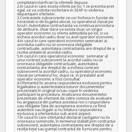
completari/clarificari la ofertele depuse.

2.In cazul in care exista oferte pe loc 1 ce prezinta pret 
egal, se va solicita reofertare in SEAP in vederea 
departajarii ofertelor.

3.Contractele subsecvente se vor încheia in functie de 
necesitati si de bugetul alocat, cu operatorul clasat pe 
locul I. Autoritatea contractanta va continua procedura 
de atribuire, chiar daca va exista doar un singur 
operator economic cu oferta admisibila pe lot, si va 
incheia acordul cadru doar cu acel operator economic.

4.In cazul in care operatorii economici semnatari ai 
acordului-cadru nu isi onoreaza obligatiile 
contractuale, autoritatea contractanta are dreptul de a 
rezilia unilateral acordul-cadru.

5.In cazul in care operatorul economic  semnatar al 
unui contract subsecvent la acordul-cadru nu isi 
onoreaza obligatiile contractuale, autoritatea 
contractanta are dreptul de a incheia contract 
subsecvent la acordul-cadru, cu operatorul economic 
clasat pe urmatorul loc, dupa ce, in prealabil acel 
operator economic a fost consultat.

6.Ofertantul îsi asuma raspunderea exclusiva pentru 
legalitatea si autenticitatea tuturor documentelor 
prezentate în original si/sau copie în vederea 
participarii la procedura. Analizarea documentelor 
prezentate de ofertanti de catre comisia de evaluare 
nu angajeaza din partea acesteia nici o raspundere 
sau obligatie fata de acceptarea acestora ca fiind 
autentice sau legale si nu înlatura raspunderea 
exclusiva a ofertantului sub acest aspect.

7.În cazul în care ofertantul declarat castigator nu îsi 
onoreaza comenzile, în termenul stabilit prin contractul 
subsecvent, autoritatea contractanta are dreptul de a 
rezilia total sau partial contractul de furnizare pentru 