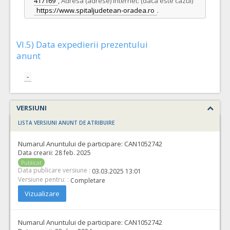
417169
,
Adresa (adrese) Internet: (daca este cazul)
https://www.spitaljudetean-oradea.ro
.
VI.5) Data expedierii prezentului
anunt
-
VERSIUNI
LISTA VERSIUNI ANUNT DE ATRIBUIRE
Numarul Anuntului de participare:
CAN1052742
Data crearii:
28 feb. 2025
Publicat
Data publicare versiune :
03.03.2025 13:01
Versiune pentru: :
Completare
Vizualizare
Numarul Anuntului de participare:
CAN1052742