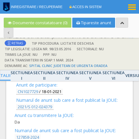
|
INREGISTRARE / RECUPERARE
ACCES IN SISTEM
RO
EN
Documente constatatoare (0)
Tipareste anunt
Achizitie atribuita prin anunt de atribuire la anunt de participare
TIP PROCEDURA: LICITATIE DESCHISA
RETRAS
TIP LEGISLATIE: LEGEA NR. 98/23.05.2016
SECTORIALE: NU
TRIMIS LA JOUE: NU
PPP: NU
DATA TRANSMITERII IN SEAP:1 MAR. 2024
DENUMIRE AC:
SPITAL CLINIC JUDETEAN DE URGENTA ORADEA
DETALII
SECTIUNEA
SECTIUNEA
SECTIUNEA
SECTIUNEA
SECTIUNEA
TALII
VERSI
I
II
IV
V
VI
Anunt de participare:
CN1027729
/
18-01-2021
Numarul de anunt sub care a fost publicat la JOUE:
2021/S 012-024379
Anunt cu transmitere la JOUE:
Da
Numarul de anunt sub care a fost publicat la JOUE:
127858-2024