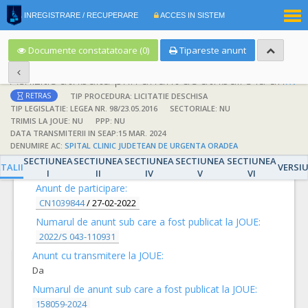
|
INREGISTRARE / RECUPERARE
ACCES IN SISTEM
RO
EN
Documente constatatoare (0)
Tipareste anunt
Achizitie atribuita prin anunt de atribuire la anunt de participare
TIP PROCEDURA: LICITATIE DESCHISA
RETRAS
TIP LEGISLATIE: LEGEA NR. 98/23.05.2016
SECTORIALE: NU
TRIMIS LA JOUE: NU
PPP: NU
DATA TRANSMITERII IN SEAP:15 MAR. 2024
DENUMIRE AC:
SPITAL CLINIC JUDETEAN DE URGENTA ORADEA
DETALII
SECTIUNEA
SECTIUNEA
SECTIUNEA
SECTIUNEA
SECTIUNEA
TALII
VERSI
I
II
IV
V
VI
Anunt de participare:
CN1039844
/
27-02-2022
Numarul de anunt sub care a fost publicat la JOUE:
2022/S 043-110931
Anunt cu transmitere la JOUE:
Da
Numarul de anunt sub care a fost publicat la JOUE:
158059-2024