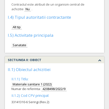
Contractul este atribuit de un organism central de
achizitie
Nu
.
I.4) Tipul autoritatii contractante
Alt tip
I.5) Activitate principala
Sanatate
SECTIUNEA II: OBIECT
II.1) Obiectul achizitiei
II.1.1) Titlu:
Materiale sanitare 1 (2022)
Numar de referinta:
4208498/2022/9
II.1.2) Cod CPV principal:
33141310-6 Seringi (Rev.2)