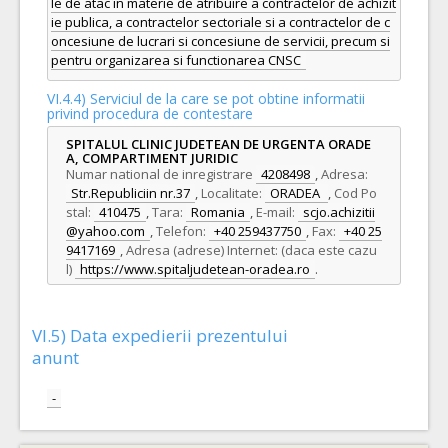
le de atac în materie de atribuire a contractelor de achizit
ie publica, a contractelor sectoriale si a contractelor de c
oncesiune de lucrari si concesiune de servicii, precum si
pentru organizarea si functionarea CNSC
VI.4.4) Serviciul de la care se pot obtine informatii
privind procedura de contestare
SPITALUL CLINIC JUDETEAN DE URGENTA ORADE
A, COMPARTIMENT JURIDIC
Numar national de inregistrare
4208498
,
Adresa:
Str.Republiciin nr.37
,
Localitate:
ORADEA
,
Cod Po
stal:
410475
,
Tara:
Romania
,
E-mail:
scjo.achizitii
@yahoo.com
,
Telefon:
+40 259437750
,
Fax:
+40 25
9417169
,
Adresa (adrese) Internet: (daca este cazu
l)
https://www.spitaljudetean-oradea.ro
.
VI.5) Data expedierii prezentului
anunt
-