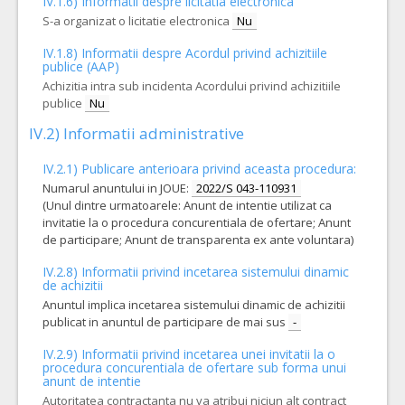
IV.1.6) Informatii despre licitatia electronica
14.
Seringi 100 ml tip guyon
(LOT-0014)
S-a organizat o licitatie electronica
Nu
Cant min si max este specificata in caietul de sarcini, al prezentei documentatii.
IV.1.8) Informatii despre Acordul privind achizitiile
COD CPV:
33141310-6 Seringi (Rev.2)
publice (AAP)
Achizitia intra sub incidenta Acordului privind achizitiile
VALOAREA ESTIMATA FARA
ATRIBUIT
TVA:
publice
Nu
8.400,00 - 217.280,00 Leu
IV.2) Informatii administrative
10.
Seringi 10 ml cu ac
(LOT-0010)
IV.2.1) Publicare anterioara privind aceasta procedura:
Cant min si max este specificata in caietul de sarcini, al prezentei documentatii.
Numarul anuntului in JOUE:
2022/S 043-110931
COD CPV:
33141310-6 Seringi (Rev.2)
(Unul dintre urmatoarele: Anunt de intentie utilizat ca
invitatie la o procedura concurentiala de ofertare; Anunt
VALOAREA ESTIMATA FARA
ATRIBUIT
TVA:
de participare; Anunt de transparenta ex ante voluntara)
17.487,00 - 423.400,00 Leu
IV.2.8) Informatii privind incetarea sistemului dinamic
13.
Seringi insulina 100 ui
(LOT-0013)
de achizitii
Anuntul implica incetarea sistemului dinamic de achizitii
Cant min si max este specificata in caietul de sarcini, al prezentei documentatii.
publicat in anuntul de participare de mai sus
-
COD CPV:
33141310-6 Seringi (Rev.2)
IV.2.9) Informatii privind incetarea unei invitatii la o
VALOAREA ESTIMATA FARA
ATRIBUIT
procedura concurentiala de ofertare sub forma unui
TVA:
anunt de intentie
2.160,00 - 57.504,00 Leu
Autoritatea contractanta nu va atribui niciun alt contract