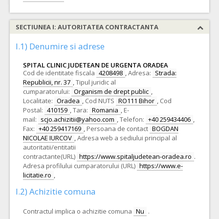
SECTIUNEA I: AUTORITATEA CONTRACTANTA
I.1) Denumire si adrese
SPITAL CLINIC JUDETEAN DE URGENTA ORADEA
Cod de identitate fiscala
4208498
,
Adresa:
Strada:
Republicii, nr. 37
,
Tipul juridic al
cumparatorului:
Organism de drept public
,
Localitate:
Oradea
,
Cod NUTS
RO111 Bihor
,
Cod
Postal:
410159
,
Tara:
Romania
,
E-
mail:
scjo.achizitii@yahoo.com
,
Telefon:
+40 259434406
,
Fax:
+40 259417169
,
Persoana de contact
BOGDAN
NICOLAE IURCOV
,
Adresa web a sediului principal al
autoritatii/entitatii
contractante(URL)
https://www.spitaljudetean-oradea.ro
.
Adresa profilului cumparatorului (URL)
https://www.e-
licitatie.ro
,
I.2) Achizitie comuna
Contractul implica o achizitie comuna
Nu
.