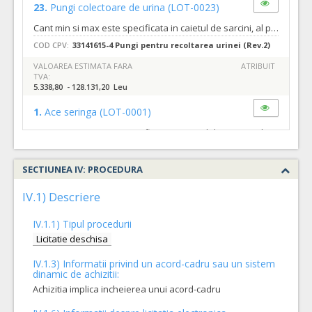
23.
Pungi colectoare de urina
(LOT-0023)
Cant min si max este specificata in caietul de sarcini, al prezentei documentatii.
COD CPV:
33141615-4 Pungi pentru recoltarea urinei (Rev.2)
VALOAREA ESTIMATA FARA
ATRIBUIT
TVA:
5.338,80 - 128.131,20 Leu
1.
Ace seringa
(LOT-0001)
Cant min si max este specificata in caietul de sarcini, al prezentei documentatii.
COD CPV:
33141320-9 Ace medicale (Rev.2)
SECTIUNEA IV: PROCEDURA
VALOAREA ESTIMATA FARA
ATRIBUIT
TVA:
1.926,00 - 157.849,20 Leu
IV.1) Descriere
4.
Fasa elastica
(LOT-0004)
IV.1.1) Tipul procedurii
Cant min si max este specificata in caietul de sarcini, al prezentei documentatii.
Licitatie deschisa
COD CPV:
33141113-4 Bandaje (Rev.2)
IV.1.3) Informatii privind un acord-cadru sau un sistem
dinamic de achizitii:
VALOAREA ESTIMATA FARA
ATRIBUIT
TVA:
Achizitia implica incheierea unui acord-cadru
2.280,00 - 58.596,00 Leu