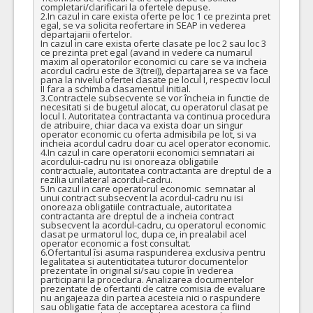
completari/clarificari la ofertele depuse.

VALOAREA ESTIMATA FARA
ATRIBUIT
2.In cazul in care exista oferte pe loc 1 ce prezinta pret 
egal, se va solicita reofertare in SEAP in vederea 
TVA:
departajarii ofertelor.

18.240,00 - 437.760,00 Leu
In cazul in care exista oferte clasate pe loc 2 sau loc 3 
ce prezinta pret egal (avand in vedere ca numarul 
8.
Comprese din tifon sterile
(LOT-0008)
maxim al operatorilor economici cu care se va incheia 
acordul cadru este de 3(trei)), departajarea se va face 
pana la nivelul ofertei clasate pe locul I, respectiv locul 
Cant min si max este specificata in caietul de sarcini, al prezentei documentatii.
II fara a schimba clasamentul initial.

3.Contractele subsecvente se vor încheia in functie de 
COD CPV:
33141118-0 Comprese de tifon (Rev.2)
necesitati si de bugetul alocat, cu operatorul clasat pe 
locul I. Autoritatea contractanta va continua procedura 
VALOAREA ESTIMATA FARA
ATRIBUIT
de atribuire, chiar daca va exista doar un singur 
TVA:
operator economic cu oferta admisibila pe lot, si va 
13.271,00 - 322.080,00 Leu
incheia acordul cadru doar cu acel operator economic.

4.In cazul in care operatorii economici semnatari ai 
acordului-cadru nu isi onoreaza obligatiile 
17.
Sonde de alimentatie
(LOT-0017)
contractuale, autoritatea contractanta are dreptul de a 
rezilia unilateral acordul-cadru.

Cant min si max este specificata in caietul de sarcini, al prezentei documentatii.
5.In cazul in care operatorul economic  semnatar al 
unui contract subsecvent la acordul-cadru nu isi 
COD CPV:
33141641-5 Sonde (Rev.2)
onoreaza obligatiile contractuale, autoritatea 
contractanta are dreptul de a incheia contract 
subsecvent la acordul-cadru, cu operatorul economic 
VALOAREA ESTIMATA FARA
ATRIBUIT
clasat pe urmatorul loc, dupa ce, in prealabil acel 
TVA:
operator economic a fost consultat.

2.568,00 - 61.737,60 Leu
6.Ofertantul îsi asuma raspunderea exclusiva pentru 
legalitatea si autenticitatea tuturor documentelor 
2.
Cateter punctie arteriala 20G
(LOT-0002)
prezentate în original si/sau copie în vederea 
participarii la procedura. Analizarea documentelor 
prezentate de ofertanti de catre comisia de evaluare 
Cant min si max este specificata in caietul de sarcini, al prezentei documentatii.
nu angajeaza din partea acesteia nici o raspundere 
sau obligatie fata de acceptarea acestora ca fiind 
COD CPV:
33141200-2 Catetere (Rev.2)