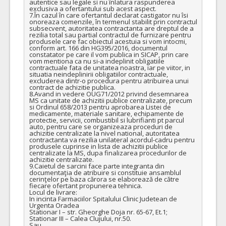
autentice sau legale si nu înlatura raspunderea 
exclusiva a ofertantului sub acest aspect.

VALOAREA ESTIMATA FARA
ATRIBUIT
7.În cazul în care ofertantul declarat castigator nu îsi 
TVA:
onoreaza comenzile, în termenul stabilit prin contractul 
8.930,00 - 218.080,00 Leu
subsecvent, autoritatea contractanta are dreptul de a 
rezilia total sau partial contractul de furnizare pentru 
produsele care fac obiectul acestuia si vom intocmi, 
27.
Vata medicala 200 gr bumbac
(LOT-0027)
conform art. 166 din HG395/2016, documentul 
constatator pe care il vom publica in SICAP, prin care 
Cant min si max este specificata in caietul de sarcini, al prezentei documentatii.
vom mentiona ca nu si-a indeplinit obligatiile 
contractuale fata de unitatea noastra, iar pe viitor, in 
COD CPV:
33141115-9 Vata medicala (Rev.2)
situatia neindeplinirii obligatiilor contractuale, 
excluderea dintr-o procedura pentru atribuirea unui 
contract de achizitie publica.

VALOAREA ESTIMATA FARA
ATRIBUIT
8.Avand in vedere OUG71/2012 privind desemnarea 
TVA:
MS ca unitate de achizitii publice centralizate, precum 
5.440,00 - 130.560,00 Leu
si Ordinul 658/2013 pentru aprobarea Listei de 
medicamente, materiale sanitare, echipamente de 
protectie, servicii, combustibil si lubrifianti pt parcul 
24.
Pungi urina de 2000 ml cu evacuare in T
(LOT-0024)
auto, pentru care se organizeaza proceduri de 
achizitie centralizate la nivel national, autoritatea 
Cant min si max este specificata in caietul de sarcini, al prezentei documentatii.
contractanta va rezilia unilateral acordul-cadru pentru 
produsele cuprinse in lista de achizitii publice 
COD CPV:
33141615-4 Pungi pentru recoltarea urinei (Rev.2)
centralizate la MS, dupa finalizarea procedurilor de 
achizitie centralizate. 

VALOAREA ESTIMATA FARA
ATRIBUIT
9.Caietul de sarcini face parte integranta din 
TVA:
documentaţia de atribuire si constituie ansamblul 
42,00 - 1.008,00 Leu
cerinţelor pe baza cărora se elaborează de către 
fiecare ofertant propunerea tehnica.

Locul de livrare: 

3.
Cateter ombilical neonatologie
(LOT-0003)
In incinta Farmaciilor Spitalului Clinic Judetean de 
Urgenta Oradea

Cant min si max este specificata in caietul de sarcini, al prezentei documentatii.
Stationar I – str. Gheorghe Doja nr. 65-67, Et.1;

Stationar III – Calea Clujului, nr.50.

COD CPV:
33141200-2 Catetere (Rev.2)
Sau
