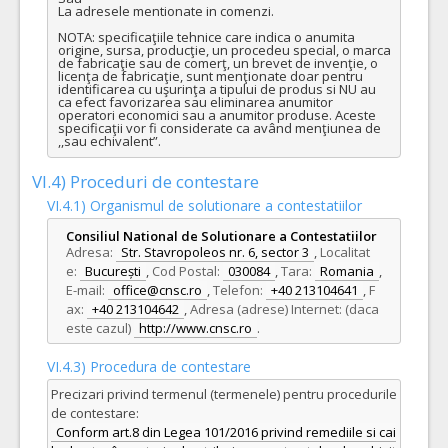
La adresele mentionate in comenzi.

VALOAREA ESTIMATA FARA
ATRIBUIT
NOTA: specificaţiile tehnice care indica o anumita 
TVA:
origine, sursa, producţie, un procedeu special, o marca 
2.280,00 - 58.368,00 Leu
de fabricaţie sau de comerţ, un brevet de invenţie, o 
licenţa de fabricaţie, sunt menţionate doar pentru 
identificarea cu uşurinţa a tipului de produs si NU au 
12.
Seringi 20 ml fara ac
(LOT-0012)
ca efect favorizarea sau eliminarea anumitor 
operatori economici sau a anumitor produse. Aceste 
Cant min si max este specificata in caietul de sarcini, al prezentei documentatii.
specificaţii vor fi considerate ca având menţiunea de 
,,sau echivalent”.
COD CPV:
33141310-6 Seringi (Rev.2)
VALOAREA ESTIMATA FARA
ATRIBUIT
VI.4) Proceduri de contestare
TVA:
VI.4.1) Organismul de solutionare a contestatiilor
5.700,00 - 136.800,00 Leu
Consiliul National de Solutionare a Contestatiilor
Adresa:
Str. Stavropoleos nr. 6, sector 3
,
Localitat
e:
București
,
Cod Postal:
030084
,
Tara:
Romania
,
E-mail:
office@cnsc.ro
,
Telefon:
+40 213104641
,
F
ax:
+40 213104642
,
Adresa (adrese) Internet: (daca
este cazul)
http://www.cnsc.ro
.
VI.4.3) Procedura de contestare
Precizari privind termenul (termenele) pentru procedurile
de contestare:
Conform art.8 din Legea 101/2016 privind remediile si cai