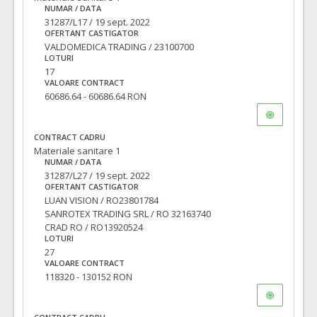
TVA:
NUMAR / DATA
26.400,00 - 633.600,00 Leu
31287/L17 / 19 sept. 2022
OFERTANT CASTIGATOR
19.
Sonde de aspiratie traheala
(LOT-0019)
VALDOMEDICA TRADING / 23100700
Cant min si max este specificata in caietul de sarcini, al prezentei documentatii.
LOTURI
17
COD CPV:
33141641-5 Sonde (Rev.2)
VALOARE CONTRACT
60686.64 - 60686.64 RON
VALOAREA ESTIMATA FARA
ATRIBUIT
TVA:
4.154,80 - 103.494,00 Leu
CONTRACT CADRU
18.
Sonde endotraheale fara balonas
(LOT-0018)
Materiale sanitare 1
NUMAR / DATA
Cant min si max este specificata in caietul de sarcini, al prezentei documentatii.
31287/L27 / 19 sept. 2022
COD CPV:
33141641-5 Sonde (Rev.2)
OFERTANT CASTIGATOR
LUAN VISION / RO23801784
VALOAREA ESTIMATA FARA
ATRIBUIT
SANROTEX TRADING SRL / RO 32163740
TVA:
214,40 - 5.612,80 Leu
CRAD RO / RO13920524
LOTURI
26.
Set recoltor secretii traheale
(LOT-0026)
27
VALOARE CONTRACT
Cant min si max este specificata in caietul de sarcini, al prezentei documentatii.
118320 - 130152 RON
COD CPV:
33141600-6 Recipiente si pungi de recoltare, drenaj si truse (Rev.2)