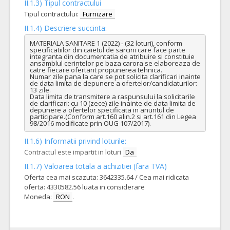
II.1.3) Tipul contractului
Tipul contractului:
Furnizare
II.1.4) Descriere succinta:
MATERIALA SANITARE 1 (2022) - (32 loturi), conform 
specificatiilor din caietul de sarcini care face parte 
integranta din documentatia de atribuire si constituie 
ansamblul cerintelor pe baza carora se elaboreaza de 
catre fiecare ofertant propunerea tehnica.

Numar zile pana la care se pot solicita clarificari inainte 
de data limita de depunere a ofertelor/candidaturilor: 
13 zile.

Data limita de transmitere a raspunsului la solicitarile 
de clarificari: cu 10 (zece) zile inainte de data limita de 
depunere a ofertelor specificata in anuntul de 
participare.(Conform art.160 alin.2 si art.161 din Legea 
98/2016 modificate prin OUG 107/2017).
II.1.6) Informatii privind loturile:
Contractul este impartit in loturi
Da
II.1.7) Valoarea totala a achizitiei (fara TVA)
Oferta cea mai scazuta: 3642335.64 / Cea mai ridicata
oferta: 4330582.56 luata in considerare
Moneda:
RON
.