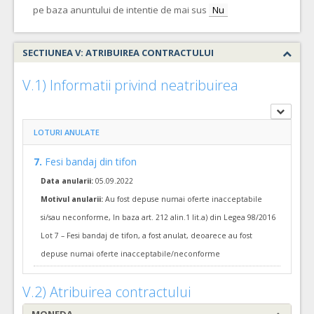
pe baza anuntului de intentie de mai sus
29.
Romplast material textil 5cm*9m
(LOT-0029)
Nu
Cant min si max este specificata in caietul de sarcini, al prezentei documentatii.
COD CPV:
33141111-1 Bandaje adezive (Rev.2)
SECTIUNEA V: ATRIBUIREA CONTRACTULUI
VALOAREA ESTIMATA FARA
ATRIBUIT
TVA:
V.1) Informatii privind neatribuirea
1.134,00 - 27.216,00 Leu
5.
Fasa pregipsata
(LOT-0005)
LOTURI ANULATE
Cant min si max este specificata in caietul de sarcini, al prezentei documentatii.
COD CPV:
33141113-4 Bandaje (Rev.2)
7.
Fesi bandaj din tifon
VALOAREA ESTIMATA FARA
ATRIBUIT
Data anularii:
05.09.2022
TVA:
9.345,00 - 231.730,00 Leu
Motivul anularii:
Au fost depuse numai oferte inacceptabile
si/sau neconforme, In baza art. 212 alin.1 lit.a) din Legea 98/2016
30.
Tampoane medicale nesterile din tifon
(LOT-0030)
Lot 7 – Fesi bandaj de tifon, a fost anulat, deoarece au fost
Cant min si max este specificata in caietul de sarcini, al prezentei documentatii.
depuse numai oferte inacceptabile/neconforme
COD CPV:
33141116-6 Tampoane si comprese (Rev.2)
VALOAREA ESTIMATA FARA
ATRIBUIT
V.2) Atribuirea contractului
TVA:
3.248,00 - 77.952,00 Leu