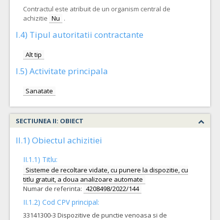
Contractul este atribuit de un organism central de
achizitie
Nu
.
I.4) Tipul autoritatii contractante
Alt tip
I.5) Activitate principala
Sanatate
SECTIUNEA II: OBIECT
II.1) Obiectul achizitiei
II.1.1) Titlu:
Sisteme de recoltare vidate, cu punere la dispozitie, cu
titlu gratuit, a doua analizoare automate
Numar de referinta:
4208498/2022/144
II.1.2) Cod CPV principal:
33141300-3 Dispozitive de punctie venoasa si de