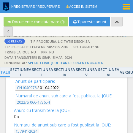
|
INREGISTRARE / RECUPERARE
ACCES IN SISTEM
RO
EN
Documente constatatoare (0)
Tipareste anunt
Achizitie atribuita prin anunt de atribuire la anunt de participare
TIP PROCEDURA: LICITATIE DESCHISA
RETRAS
TIP LEGISLATIE: LEGEA NR. 98/23.05.2016
SECTORIALE: NU
TRIMIS LA JOUE: NU
PPP: NU
DATA TRANSMITERII IN SEAP:15 MAR. 2024
DENUMIRE AC:
SPITAL CLINIC JUDETEAN DE URGENTA ORADEA
DETALII
SECTIUNEA
SECTIUNEA
SECTIUNEA
SECTIUNEA
SECTIUNEA
TALII
VERSI
I
II
IV
V
VI
Anunt de participare:
CN1040976
/
01-04-2022
Numarul de anunt sub care a fost publicat la JOUE:
2022/S 066-173654
Anunt cu transmitere la JOUE:
Da
Numarul de anunt sub care a fost publicat la JOUE:
157941-2024