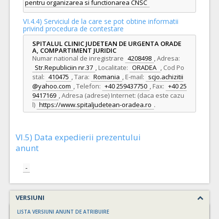
pentru organizarea si functionarea CNSC
VI.4.4) Serviciul de la care se pot obtine informatii
privind procedura de contestare
SPITALUL CLINIC JUDETEAN DE URGENTA ORADE
A, COMPARTIMENT JURIDIC
Numar national de inregistrare
4208498
,
Adresa:
Str.Republiciin nr.37
,
Localitate:
ORADEA
,
Cod Po
stal:
410475
,
Tara:
Romania
,
E-mail:
scjo.achizitii
@yahoo.com
,
Telefon:
+40 259437750
,
Fax:
+40 25
9417169
,
Adresa (adrese) Internet: (daca este cazu
l)
https://www.spitaljudetean-oradea.ro
.
VI.5) Data expedierii prezentului
anunt
-
VERSIUNI
LISTA VERSIUNI ANUNT DE ATRIBUIRE