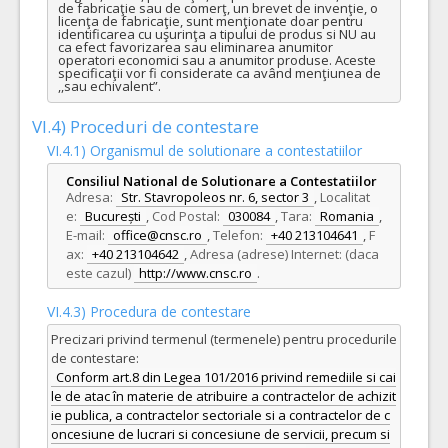
de fabricaţie sau de comerţ, un brevet de invenţie, o 
licenţa de fabricaţie, sunt menţionate doar pentru 
identificarea cu uşurinţa a tipului de produs si NU au 
ca efect favorizarea sau eliminarea anumitor 
operatori economici sau a anumitor produse. Aceste 
specificaţii vor fi considerate ca având menţiunea de 
,,sau echivalent”.
VI.4) Proceduri de contestare
VI.4.1) Organismul de solutionare a contestatiilor
Consiliul National de Solutionare a Contestatiilor
Adresa:
Str. Stavropoleos nr. 6, sector 3
,
Localitat
e:
București
,
Cod Postal:
030084
,
Tara:
Romania
,
E-mail:
office@cnsc.ro
,
Telefon:
+40 213104641
,
F
ax:
+40 213104642
,
Adresa (adrese) Internet: (daca
este cazul)
http://www.cnsc.ro
.
VI.4.3) Procedura de contestare
Precizari privind termenul (termenele) pentru procedurile
de contestare:
Conform art.8 din Legea 101/2016 privind remediile si cai
le de atac în materie de atribuire a contractelor de achizit
ie publica, a contractelor sectoriale si a contractelor de c
oncesiune de lucrari si concesiune de servicii, precum si