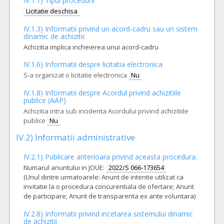
IV.1.1) Tipul procedurii
Licitatie deschisa
IV.1.3) Informatii privind un acord-cadru sau un sistem
dinamic de achizitii:
Achizitia implica incheierea unui acord-cadru
IV.1.6) Informatii despre licitatia electronica
S-a organizat o licitatie electronica
Nu
IV.1.8) Informatii despre Acordul privind achizitiile
publice (AAP)
Achizitia intra sub incidenta Acordului privind achizitiile
publice
Nu
IV.2) Informatii administrative
IV.2.1) Publicare anterioara privind aceasta procedura:
Numarul anuntului in JOUE:
2022/S 066-173654
(Unul dintre urmatoarele: Anunt de intentie utilizat ca
invitatie la o procedura concurentiala de ofertare; Anunt
de participare; Anunt de transparenta ex ante voluntara)
IV.2.8) Informatii privind incetarea sistemului dinamic
de achizitii