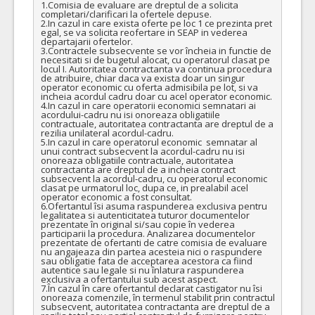
1.Comisia de evaluare are dreptul de a solicita 
completari/clarificari la ofertele depuse.

2.In cazul in care exista oferte pe loc 1 ce prezinta pret 
egal, se va solicita reofertare in SEAP in vederea 
departajarii ofertelor.

3.Contractele subsecvente se vor încheia in functie de 
necesitati si de bugetul alocat, cu operatorul clasat pe 
locul I. Autoritatea contractanta va continua procedura 
de atribuire, chiar daca va exista doar un singur 
operator economic cu oferta admisibila pe lot, si va 
incheia acordul cadru doar cu acel operator economic.

4.In cazul in care operatorii economici semnatari ai 
acordului-cadru nu isi onoreaza obligatiile 
contractuale, autoritatea contractanta are dreptul de a 
rezilia unilateral acordul-cadru.

5.In cazul in care operatorul economic  semnatar al 
unui contract subsecvent la acordul-cadru nu isi 
onoreaza obligatiile contractuale, autoritatea 
contractanta are dreptul de a incheia contract 
subsecvent la acordul-cadru, cu operatorul economic 
clasat pe urmatorul loc, dupa ce, in prealabil acel 
operator economic a fost consultat.

6.Ofertantul îsi asuma raspunderea exclusiva pentru 
legalitatea si autenticitatea tuturor documentelor 
prezentate în original si/sau copie în vederea 
participarii la procedura. Analizarea documentelor 
prezentate de ofertanti de catre comisia de evaluare 
nu angajeaza din partea acesteia nici o raspundere 
sau obligatie fata de acceptarea acestora ca fiind 
autentice sau legale si nu înlatura raspunderea 
exclusiva a ofertantului sub acest aspect.

7.În cazul în care ofertantul declarat castigator nu îsi 
onoreaza comenzile, în termenul stabilit prin contractul 
subsecvent, autoritatea contractanta are dreptul de a 