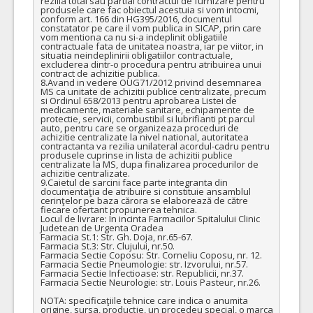
rezilia total sau partial contractul de furnizare pentru 
produsele care fac obiectul acestuia si vom intocmi, 
conform art. 166 din HG395/2016, documentul 
constatator pe care il vom publica in SICAP, prin care 
vom mentiona ca nu si-a indeplinit obligatiile 
contractuale fata de unitatea noastra, iar pe viitor, in 
situatia neindeplinirii obligatiilor contractuale, 
excluderea dintr-o procedura pentru atribuirea unui 
contract de achizitie publica.

8.Avand in vedere OUG71/2012 privind desemnarea 
MS ca unitate de achizitii publice centralizate, precum 
si Ordinul 658/2013 pentru aprobarea Listei de 
medicamente, materiale sanitare, echipamente de 
protectie, servicii, combustibil si lubrifianti pt parcul 
auto, pentru care se organizeaza proceduri de 
achizitie centralizate la nivel national, autoritatea 
contractanta va rezilia unilateral acordul-cadru pentru 
produsele cuprinse in lista de achizitii publice 
centralizate la MS, dupa finalizarea procedurilor de 
achizitie centralizate. 

9.Caietul de sarcini face parte integranta din 
documentaţia de atribuire si constituie ansamblul 
cerinţelor pe baza cărora se elaborează de către 
fiecare ofertant propunerea tehnica.

Locul de livrare: In incinta Farmaciilor Spitalului Clinic 
Judetean de Urgenta Oradea

Farmacia St.1: Str. Gh. Doja, nr.65-67. 

Farmacia St.3: Str. Clujului, nr.50. 

Farmacia Sectie Coposu: Str. Corneliu Coposu, nr. 12.

Farmacia Sectie Pneumologie: str. Izvorului, nr.57.

Farmacia Sectie Infectioase: str. Republicii, nr.37.

Farmacia Sectie Neurologie: str. Louis Pasteur, nr.26.

NOTA: specificaţiile tehnice care indica o anumita 
origine, sursa, producţie, un procedeu special, o marca 