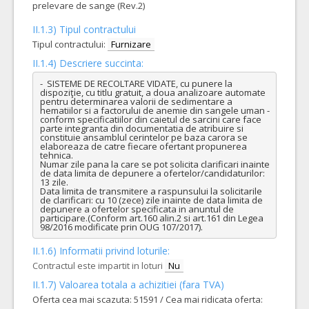
prelevare de sange (Rev.2)
II.1.3) Tipul contractului
Tipul contractului:
Furnizare
II.1.4) Descriere succinta:
-  SISTEME DE RECOLTARE VIDATE, cu punere la 
dispoziţie, cu titlu gratuit, a doua analizoare automate 
pentru determinarea valorii de sedimentare a 
hematiilor si a factorului de anemie din sangele uman - 
conform specificatiilor din caietul de sarcini care face 
parte integranta din documentatia de atribuire si 
constituie ansamblul cerintelor pe baza carora se 
elaboreaza de catre fiecare ofertant propunerea 
tehnica.

Numar zile pana la care se pot solicita clarificari inainte 
de data limita de depunere a ofertelor/candidaturilor: 
13 zile.

Data limita de transmitere a raspunsului la solicitarile 
de clarificari: cu 10 (zece) zile inainte de data limita de 
depunere a ofertelor specificata in anuntul de 
participare.(Conform art.160 alin.2 si art.161 din Legea 
98/2016 modificate prin OUG 107/2017).
II.1.6) Informatii privind loturile:
Contractul este impartit in loturi
Nu
II.1.7) Valoarea totala a achizitiei (fara TVA)
Oferta cea mai scazuta: 51591 / Cea mai ridicata oferta: