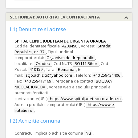
SECTIUNEA I: AUTORITATEA CONTRACTANTA
I.1) Denumire si adrese
SPITAL CLINIC JUDETEAN DE URGENTA ORADEA
Cod de identitate fiscala
4208498
,
Adresa:
Strada:
Republicii, nr. 37
,
Tipul juridic al
cumparatorului:
Organism de drept public
,
Localitate:
Oradea
,
Cod NUTS
RO111 Bihor
,
Cod
Postal:
410159
,
Tara:
Romania
,
E-
mail:
scjo.achizitii@yahoo.com
,
Telefon:
+40 259434406
,
Fax:
+40 259417169
,
Persoana de contact
BOGDAN
NICOLAE IURCOV
,
Adresa web a sediului principal al
autoritatii/entitatii
contractante(URL)
https://www.spitaljudetean-oradea.ro
.
Adresa profilului cumparatorului (URL)
https://www.e-
licitatie.ro
,
I.2) Achizitie comuna
Contractul implica o achizitie comuna
Nu
.