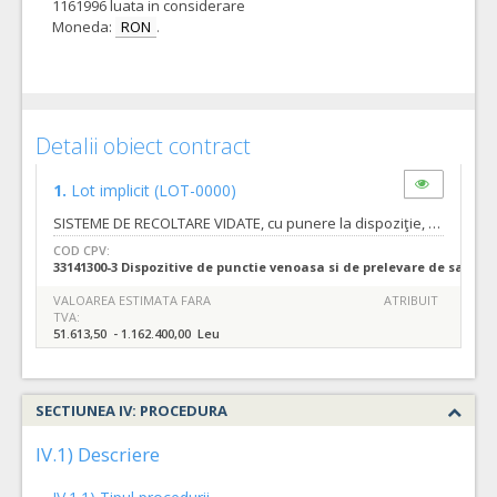
1161996 luata in considerare
Moneda:
RON
.
Detalii obiect contract
1.
Lot implicit
(LOT-0000)
SISTEME DE RECOLTARE VIDATE, cu punere la dispoziţie, cu titlu gratuit, a doua analizoare automate pentru determinarea valorii de sedimentare a hematiilor si a factorului de anemie din sangele uman, conform specificatiilor din caietul de sarcini care face parte integranta din documentatia de atribuire si constituie ansamblul cerintelor pe baza carora se elaboreaza de catre fiecare ofertant propunerea tehnica. Nr. crt. Denumire produs UM Cantitate minima acord-cadru estimata pe 24 luni Cantitate maxima acord-cadru estimata pe 24 luni 1 VACUTAINER BIOCHIMIE 6 ml, capac rosu Buc 27000 650000 2 VACUTAINER BIOCHIMIE 4 ml, capac rosu Buc 2000 50000 3 VACUTAINER BIOCHIMIE GEL SEPARATOR 5ML, capac galben Buc 80 2000 4 VACUTAINER BIOCHIMIE GEL SEPARATOR 3.5 ML, capac galben Buc 80 2000 5 VACUTAINER COAGULARE 2.7 ML, capac albastru Buc 13500 326000 6 VACUTAINER COAGULARE 1.8 ML, capac albastru Buc 800 20000 7 VACUTAINER HEMATOLOGIE K3 EDTA 3 ml, capac mov Buc 27000 650000 8 VACUTAINER HEMATOLOGIE K3 EDTA 2 ml, capac mov Buc 800 20000 9 VACUTAINER BIOCHIMIE LiHe 2 ML CU CAPAC VERDE Buc 80 2000 10 AC RECOLTARE 21G Buc 27000 650000 11 AC RECOLTARE 22G Buc 800 20000 12 AC RECOLTARE 21G CU MECANISM DE PROTECTIE SI CAMERA PREVIDATA Buc 15 400 13 HOLDER Buc 1250 30000 14 ADAPTOR LUER Buc 12500 300000 15 SET FLUTURAS RECOLTARE 21G Buc 800 20000 16 SET RECOLTARE FLUTURAS 23 G cu adaptor luer integrat Buc 80 2000 17 SET RECOLTARE FLUTURAS 23 G cu mechanism de protective cu declansare automata pe buton si adaptor integrat si holder integrat Buc 80 2000 18 SET RECOLTARE FLUTURAS 25G Buc 80 2000 19 LANTETA RECOLTARE DIN CALCAI 2,5mm Buc 80 2000 20 LANTETA RECOLTARE DIN CALCAI 1,75mm Buc 100 2400 21 LANTETA RECOLTARE DIN DEGET Buc 80 2000 22 MICROTAINER BIOCHIMIE Buc 30 800 23 MICROTAINER HEMATOLOGIE Buc 125 3000 24 ADAPTOR MICROTAINER Buc 100 2400 25 CARD MAGNETIC VSH Kit 1 10 26 CONTROL INTERN DE CALITATE (30 teste) Kit 1 30 27 MICROTAINER BIOCHIMIE LITIU HEPARINA Buc 15 400
COD CPV:
33141300-3 Dispozitive de punctie venoasa si de prelevare de sange (
VALOAREA ESTIMATA FARA
ATRIBUIT
TVA:
51.613,50 - 1.162.400,00 Leu
SECTIUNEA IV: PROCEDURA
IV.1) Descriere