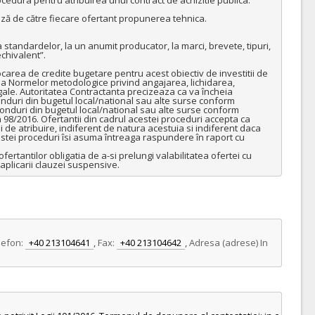
ză de către fiecare ofertant propunerea tehnica.

standardelor, la un anumit producator, la marci, brevete, tipuri, 
chivalent”.

area de credite bugetare pentru acest obiectiv de investitii de 
a Normelor metodologice privind angajarea, lichidarea, 
gale. Autoritatea Contractanta precizeaza ca va încheia 
onduri din bugetul local/national sau alte surse conform 
onduri din bugetul local/national sau alte surse conform 
a 98/2016. Ofertantii din cadrul acestei proceduri accepta ca 
de atribuire, indiferent de natura acestuia si indiferent daca 
estei proceduri îsi asuma întreaga raspundere în raport cu 
tantilor obligatia de a-si prelungi valabilitatea ofertei cu 
 aplicarii clauzei suspensive.
lefon:
+40 213104641
,
Fax:
+40 213104642
,
Adresa (adrese) In