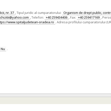
cii, nr. 37
,
Tipul juridic al cumparatorului:
Organism de drept public, contro
achizitii@yahoo.com
,
Telefon:
+40 259434406
,
Fax:
+40 259417169
,
Perso
ttps://www.spitaljudetean-oradea.ro
.
Adresa profilului cumparatorului (UR
Nu
.