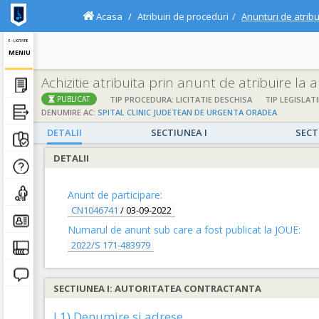
Acasa
Atribuiri de proceduri
Anunturi de atribu
E - LICITATIE
MENIU
Achizitie atribuita prin anunt de atribuire la
TIP PROCEDURA: LICITATIE DESCHISA
TIP LEGISLATI
PUBLICAT
DENUMIRE AC:
SPITAL CLINIC JUDETEAN DE URGENTA ORADEA
DETALII
SECTIUNEA I
SECT
DETALII
Anunt de participare:
CN1046741
/
03-09-2022
Numarul de anunt sub care a fost publicat la JOUE:
2022/S 171-483979
SECTIUNEA I: AUTORITATEA CONTRACTANTA
I.1) Denumire si adrese