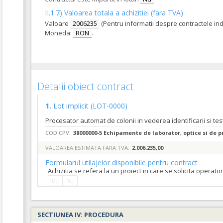
II.1.7) Valoarea totala a achizitiei (fara TVA)
Valoare
2006235
(Pentru informatii despre contractele in
Moneda:
RON
.
Detalii obiect contract
1.
Lot implicit
(LOT-0000)
COD CPV:
38000000-5 Echipamente de laborator, optice si de pr
VALOAREA ESTIMATA FARA TVA:
2.006.235,00
Formularul utilajelor disponibile pentru contract
Achizitia se refera la un proiect in care se solicita operat
Da
Nu
SECTIUNEA IV: PROCEDURA