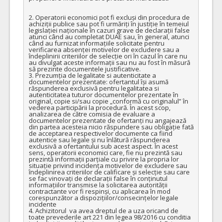
2. Operatorii economici pot fi excluși din procedura de 
achiziții publice sau pot fi urmăriți în justiție în temeiul 
legislației naționale în cazuri grave de declarații false 
atunci când au completat DUAE sau, în general, atunci 
când au furnizat informațiile solicitate pentru 
verificarea absenței motivelor de excludere sau a 
îndeplinirii criteriilor de selecție ori în cazul în care nu 
au divulgat aceste informații sau nu au fost în măsură 
să prezinte documentele justificative.

3. Prezumția de legalitate si autenticitate a 
documentelor prezentate: ofertantul își asumă 
răspunderea exclusivă pentru legalitatea si 
autenticitatea tuturor documentelor prezentate în 
original, copie si/sau copie „conformă cu originalul” în 
vederea participării la procedură. În acest scop, 
analizarea de către comisia de evaluare a 
documentelor prezentate de ofertanți nu angajează 
din partea acesteia nicio răspundere sau obligație fată 
de acceptarea respectivelor documente ca fiind 
autentice sau legale și nu înlătură răspunderea 
exclusivă a ofertantului sub acest aspect. În acest 
sens, operatorii economici care, fie nu prezintă sau 
prezintă informații parțiale cu privire la propria lor 
situație privind incidența motivelor de excludere sau 
îndeplinirea criteriilor de calificare și selecție sau care 
se fac vinovați de declarații false în conținutul 
informațiilor transmise la solicitarea autorității 
contractante vor fi respinși, cu aplicarea în mod 
corespunzător a dispozițiilor/consecințelor legale 
incidente

4. Achizitorul  va avea dreptul de a uza oricand de 
toate prevederile art 221 din legea 98/2016 cu conditia 