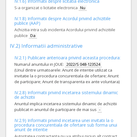
IV.1.6) Informatii despre licitatia electronica
S-a organizat o licitatie electronica
Nu
IV.1.8) Informatii despre Acordul privind achizitiile
publice (AAP)
Achizitia intra sub incidenta Acordului privind achizitiile
publice
Da
IV.2) Informatii administrative
IV.2.1) Publicare anterioara privind aceasta procedura:
Numarul anuntului in JOUE:
2022/S 048-123524
(Unul dintre urmatoarele: Anunt de intentie utilizat ca
invitatie la o procedura concurentiala de ofertare; Anunt
de participare; Anunt de transparenta ex ante voluntara)
IV.2.8) Informatii privind incetarea sistemului dinamic
de achizitii
Anuntul implica incetarea sistemului dinamic de achizitii
publicat in anuntul de participare de mai sus
-
IV.2.9) Informatii privind incetarea unei invitatii la o
procedura concurentiala de ofertare sub forma unui
anunt de intentie
Autoritatea contractanta nu va atribui niciun alt contract