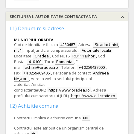
SECTIUNEA I: AUTORITATEA CONTRACTANTA
I.1) Denumire si adrese
MUNICIPIUL ORADEA
Cod de identitate fiscala
4230487
,
Adresa:
Strada: Unirii,
nr. 1
,
Tipul juridic al cumparatorului:
Autoritate locală
,
Localitate:
Oradea
,
Cod NUTS
RO111 Bihor
,
Cod
Postal:
410100
,
Tara:
Romania
,
E-
mail:
achizii@oradea.ro
,
Telefon:
+4 0259437000
,
Fax:
+4 0259409406
,
Persoana de contact
Andreea
Negrau
,
Adresa web a sediului principal al
autoritatii/entitatii
contractante(URL)
https://www.oradea.ro
.
Adresa
profilului cumparatorului (URL)
https://www.e-licitatie.ro
,
I.2) Achizitie comuna
Contractul implica o achizitie comuna
Nu
.
Contractul este atribuit de un organism central de
achizitie
Nu
.