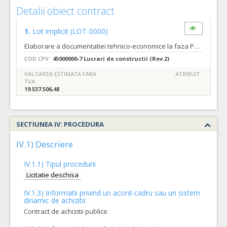
Detalii obiect contract
1.
Lot implicit
(LOT-0000)
Elaborare a documentatiei tehnico-economice la faza PT+ CS+DDE si executie lucrari la obiectivul de investitii: Amenajare zona publica-spatiu urban marcat de un volum simbol situat peste parcarea subterana din strada Independentei, Cod unic de inregistrare: 4230487/2022/16. Tipurile de lucrari sunt cele descrise in referatul de necesitate nr.18213 din 19.01.2022, precum si in caietul de sarcini nr. 18185 din 19.01.2022.
COD CPV:
45000000-7 Lucrari de constructii (Rev.2)
VALOAREA ESTIMATA FARA
ATRIBUIT
TVA:
19.537.506,48
SECTIUNEA IV: PROCEDURA
IV.1) Descriere
IV.1.1) Tipul procedurii
Licitatie deschisa
IV.1.3) Informatii privind un acord-cadru sau un sistem
dinamic de achizitii:
Contract de achizitii publice