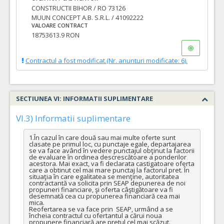
CONSTRUCTII BIHOR / RO 73126
MUUN CONCEPT A.B. S.R.L. / 41092222
VALOARE CONTRACT
18753613.9 RON
Contractul a fost modificat.(Nr. anunturi modificate: 6).
SECTIUNEA VI: INFORMATII SUPLIMENTARE
VI.3) Informatii suplimentare
1.În cazul în care două sau mai multe oferte sunt 
clasate pe primul loc, cu punctaje egale, departajarea 
se va face având în vedere punctajul obţinut la factorii 
de evaluare în ordinea descrescătoare a ponderilor 
acestora. Mai exact, va fi declarata castigatoare oferta 
care a obtinut cel mai mare punctaj la factorul pret. În 
situaţia în care egalitatea se menţine, autoritatea 
contractantă va solicita prin SEAP depunerea de noi 
propuneri financiare, şi oferta câştigătoare va fi 
desemnată cea cu propunerea financiară cea mai 
mica.

Reofertarea se va face prin  SEAP, urmând a se 
încheia contractul cu ofertantul a cărui noua 
propunere financiară are pretul cel mai scăzut.
