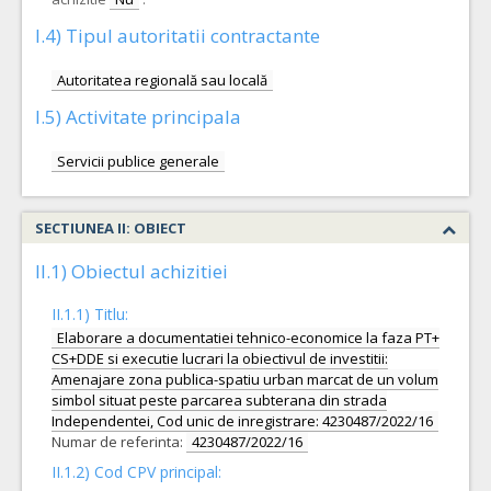
I.4) Tipul autoritatii contractante
Autoritatea regională sau locală
I.5) Activitate principala
Servicii publice generale
SECTIUNEA II: OBIECT
II.1) Obiectul achizitiei
II.1.1) Titlu:
Elaborare a documentatiei tehnico-economice la faza PT+
CS+DDE si executie lucrari la obiectivul de investitii:
Amenajare zona publica-spatiu urban marcat de un volum
simbol situat peste parcarea subterana din strada
Independentei, Cod unic de inregistrare: 4230487/2022/16
Numar de referinta:
4230487/2022/16
II.1.2) Cod CPV principal: