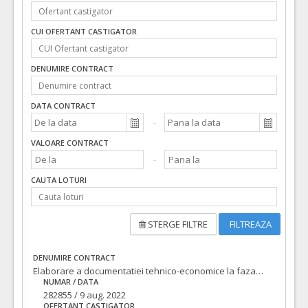
CUI OFERTANT CASTIGATOR
DENUMIRE CONTRACT
DATA CONTRACT
VALOARE CONTRACT
CAUTA LOTURI
STERGE FILTRE
FILTREAZA
DENUMIRE CONTRACT
Elaborare a documentatiei tehnico-economice la faza PT+ CS+DDE si executie lucrari la obiectivul de investitii: Amenajare zona publica-spatiu urban marcat de un volum simbol situat peste parcarea subterana din strada Independentei
NUMAR / DATA
282855 / 9 aug. 2022
OFERTANT CASTIGATOR