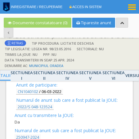
|
INREGISTRARE / RECUPERARE
ACCES IN SISTEM
RO
EN
Documente constatatoare (0)
Tipareste anunt
Achizitie atribuita prin anunt de atribuire la anunt de participare
TIP PROCEDURA: LICITATIE DESCHISA
RETRAS
TIP LEGISLATIE: LEGEA NR. 98/23.05.2016
SECTORIALE: NU
TRIMIS LA JOUE: NU
PPP: NU
DATA TRANSMITERII IN SEAP:25 APR. 2024
DENUMIRE AC:
MUNICIPIUL ORADEA
DETALII
SECTIUNEA
SECTIUNEA
SECTIUNEA
SECTIUNEA
SECTIUNEA
TALII
VERSI
I
II
IV
V
VI
Anunt de participare:
CN1040102
/
06-03-2022
Numarul de anunt sub care a fost publicat la JOUE:
2022/S 048-123524
Anunt cu transmitere la JOUE:
Da
Numarul de anunt sub care a fost publicat la JOUE:
250947-2024