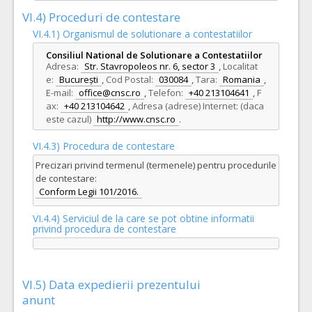
VI.4) Proceduri de contestare
VI.4.1) Organismul de solutionare a contestatiilor
Consiliul National de Solutionare a Contestatiilor
Adresa:
Str. Stavropoleos nr. 6, sector 3
,
Localitat
e:
București
,
Cod Postal:
030084
,
Tara:
Romania
,
E-mail:
office@cnsc.ro
,
Telefon:
+40 213104641
,
F
ax:
+40 213104642
,
Adresa (adrese) Internet: (daca
este cazul)
http://www.cnsc.ro
.
VI.4.3) Procedura de contestare
Precizari privind termenul (termenele) pentru procedurile
de contestare:
Conform Legii 101/2016.
VI.4.4) Serviciul de la care se pot obtine informatii
privind procedura de contestare
VI.5) Data expedierii prezentului
anunt