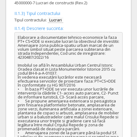
45000000-7 Lucrari de constructii (Rev.2)
II.1.3) Tipul contractului
Tipul contractului:
Lucrari
II.1.4) Descriere succinta:
Elaborare a documentatiei tehnico-economice la faza 
PT+ CS+DDE si executie lucrari la obiectivul de investitii: 
Amenajare zona publica-spatiu urban marcat de un 
volum simbol situat peste parcarea subterana din 
strada Independentei, Cod unic de inregistrare: 
4230487/2022/16

Imobilul se află în Ansamblului Urban Centrul Istoric 
Oradea clasat in Lista Monumentelor Istorice 2015 cu 
codul BH-II-a-A-01037.

În vederea executării lucrărilor este necesară 
efectuarea serviciilor de proiectare faza: PT+CS+DDE 
în conformitate cu HG 907/2016 

•	În baza PT+DDE se vor executa unor lucrările de 
intervenţii la clădirile C1- acces auto parcare, C2- Punct 
de informare turistică, C3- Scară acces parcare, 

•	Se propune amenjarea exterioara si peisagistica 
prin finisarea platformelor betonate, amplasarea de 
zone verzi, iluminarea artificiala a zonei exterioare, 
plantarea de copaci si arbusti, amplasarea de mobilier 
urban si a balustradelor catre malul Crisului Repede si 
executarea unor trepte si gradene care să facă 
legătura între malul Crişului Repede şi zona de 
promenadă de deasupra parcării.

•	Amenajarea zonei de la parcare până la podul Sf. 
Ladislau şi de asemenea restaurarea şi reamplasarea 