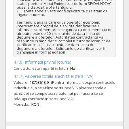
statuii poetului Mihai Eminescu, conform SF/DALI/DTAC 
puse la dispoziţia ofertantulului.

•	Toate zonele verzi vor fi prevazute cu sistem de 
irigatie automat. 

Termenul pana la care orice operator economic 
interesat are dreptul de a solicita clarificari sau 
informatii suplimentare in legatura cu documentatia de 
atribuire este de 20 zile inainte de data limita de 
depunere a ofertelor. Autoritatea contractanta va 
raspunde in mod clar si complet tuturor solicitarilor de 
clarificari in a 11 a zi inainte de data limita de 
depunere a ofertelor. Solicitarile de clarificari vor fi 
transmise in format editabil.
II.1.6) Informatii privind loturile:
Contractul este impartit in loturi
Nu
II.1.7) Valoarea totala a achizitiei (fara TVA)
Valoare
18753613.9
(Pentru informatii despre contractele
individuale, a se utiliza sectiunea V. Valoarea totala a
achizitiei se completeaza automat pe masura ce se
adauga contracte in sectiunea V.2)
Moneda:
RON
.