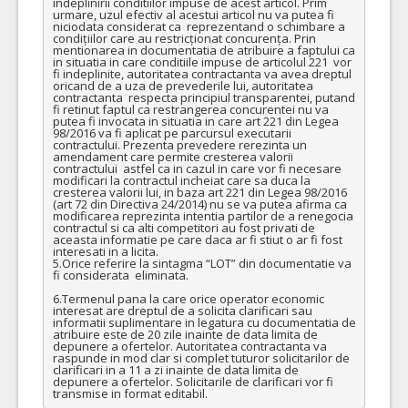
indeplinirii conditiilor impuse de acest articol. Prim 
urmare, uzul efectiv al acestui articol nu va putea fi 
niciodata considerat ca  reprezentand o schimbare a 
condițiilor care au restricționat concurența. Prin 
mentionarea in documentatia de atribuire a faptului ca 
in situatia in care conditiile impuse de articolul 221  vor 
fi indeplinite, autoritatea contractanta va avea dreptul 
oricand de a uza de prevederile lui, autoritatea 
contractanta  respecta principiul transparentei, putand 
fi retinut faptul ca restrangerea concurentei nu va 
putea fi invocata in situatia in care art 221 din Legea 
98/2016 va fi aplicat pe parcursul executarii 
contractului. Prezenta prevedere rerezinta un 
amendament care permite cresterea valorii 
contractului  astfel ca in cazul in care vor fi necesare 
modificari la contractul incheiat care sa duca la 
cresterea valorii lui, in baza art 221 din Legea 98/2016 
(art 72 din Directiva 24/2014) nu se va putea afirma ca 
modificarea reprezinta intentia partilor de a renegocia 
contractul si ca alti competitori au fost privati de 
aceasta informatie pe care daca ar fi stiut o ar fi fost 
interesati in a licita.

5.Orice referire la sintagma “LOT” din documentatie va 
fi considerata  eliminata.

6.Termenul pana la care orice operator economic 
interesat are dreptul de a solicita clarificari sau 
informatii suplimentare in legatura cu documentatia de 
atribuire este de 20 zile inainte de data limita de 
depunere a ofertelor. Autoritatea contractanta va 
raspunde in mod clar si complet tuturor solicitarilor de 
clarificari in a 11 a zi inainte de data limita de 
depunere a ofertelor. Solicitarile de clarificari vor fi 
transmise in format editabil.