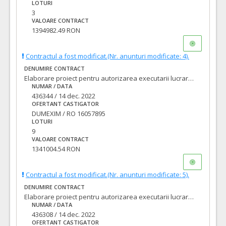
LOTURI
3
VALOARE CONTRACT
1394982.49 RON
Contractul a fost modificat.(Nr. anunturi modificate: 4).
DENUMIRE CONTRACT
Elaborare proiect pentru autorizarea executarii lucrarilor (PAC/DTAC), proiect tehnic pentru executia lucrarilor (PT), asistenta tehnica din partea proiectantului pe perioada executarii lucrarilor si executie lucrari pentru obiectivul de investitii: LOT 9: Modernizare strada IOSIF PERVAIN
NUMAR / DATA
436344 / 14 dec. 2022
OFERTANT CASTIGATOR
DUMEXIM / RO 16057895
LOTURI
9
VALOARE CONTRACT
1341004.54 RON
Contractul a fost modificat.(Nr. anunturi modificate: 5).
DENUMIRE CONTRACT
Elaborare proiect pentru autorizarea executarii lucrarilor (PAC/DTAC), proiect tehnic pentru executia lucrarilor (PT), asistenta tehnica din partea proiectantului pe perioada executarii lucrarilor si executie lucrari pentru obiectivul de investitii: LOT 2: Modernizare strada FABIAN IMRE
NUMAR / DATA
436308 / 14 dec. 2022
OFERTANT CASTIGATOR