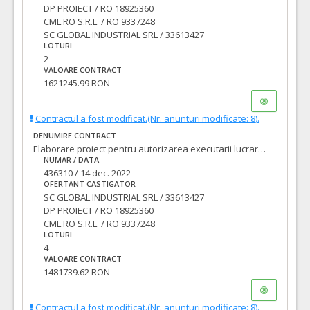
DP PROIECT / RO 18925360
CML.RO S.R.L. / RO 9337248
SC GLOBAL INDUSTRIAL SRL / 33613427
LOTURI
2
VALOARE CONTRACT
1621245.99 RON
Contractul a fost modificat.(Nr. anunturi modificate: 8).
DENUMIRE CONTRACT
Elaborare proiect pentru autorizarea executarii lucrarilor (PAC/DTAC), proiect tehnic pentru executia lucrarilor (PT), asistenta tehnica din partea proiectantului pe perioada executarii lucrarilor si executie lucrari pentru obiectivul de investitii: LOT 4: Modernizare strada STELIAN VASILESCU
NUMAR / DATA
436310 / 14 dec. 2022
OFERTANT CASTIGATOR
SC GLOBAL INDUSTRIAL SRL / 33613427
DP PROIECT / RO 18925360
CML.RO S.R.L. / RO 9337248
LOTURI
4
VALOARE CONTRACT
1481739.62 RON
Contractul a fost modificat.(Nr. anunturi modificate: 8).