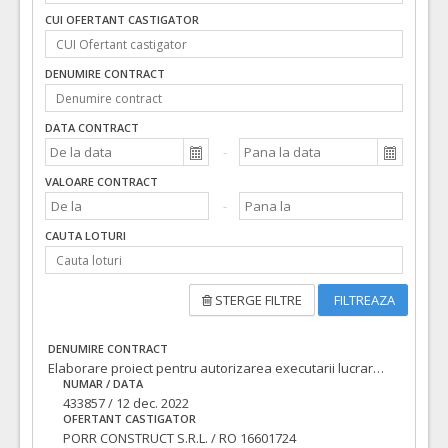
CUI OFERTANT CASTIGATOR
DENUMIRE CONTRACT
DATA CONTRACT
VALOARE CONTRACT
CAUTA LOTURI
STERGE FILTRE
FILTREAZA
DENUMIRE CONTRACT
Elaborare proiect pentru autorizarea executarii lucrarilor (PAC/DTAC), proiect tehnic pentru executia lucrarilor (PT), asistenta tehnica din partea proiectantului pe perioada executarii lucrarilor si executie lucrari pentru obiectivul de investitii: LOT 3: Modernizare strada STEFAN LUPSA
NUMAR / DATA
433857 / 12 dec. 2022
OFERTANT CASTIGATOR
PORR CONSTRUCT S.R.L. / RO 16601724