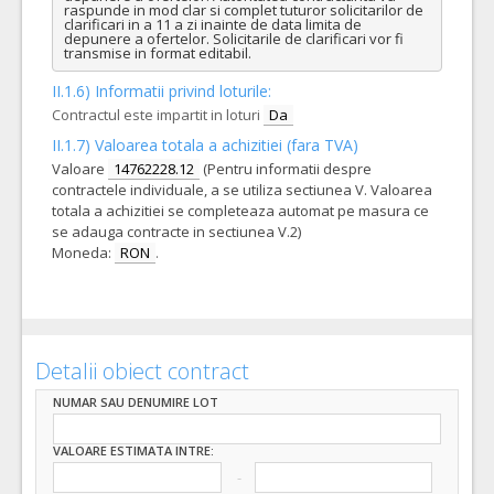
raspunde in mod clar si complet tuturor solicitarilor de 
clarificari in a 11 a zi inainte de data limita de 
depunere a ofertelor. Solicitarile de clarificari vor fi 
transmise in format editabil.
II.1.6) Informatii privind loturile:
Contractul este impartit in loturi
Da
II.1.7) Valoarea totala a achizitiei (fara TVA)
Valoare
14762228.12
(Pentru informatii despre
contractele individuale, a se utiliza sectiunea V. Valoarea
totala a achizitiei se completeaza automat pe masura ce
se adauga contracte in sectiunea V.2)
Moneda:
RON
.
Detalii obiect contract
NUMAR SAU DENUMIRE LOT
VALOARE ESTIMATA INTRE: