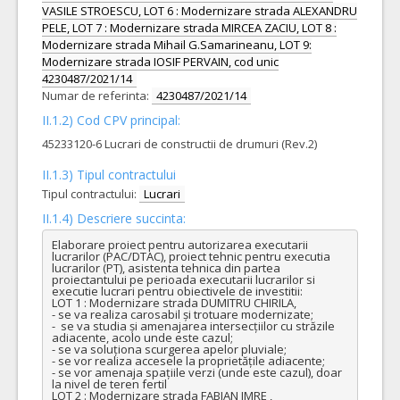
VASILE STROESCU, LOT 6 : Modernizare strada ALEXANDRU
PELE, LOT 7 : Modernizare strada MIRCEA ZACIU, LOT 8 :
Modernizare strada Mihail G.Samarineanu, LOT 9:
Modernizare strada IOSIF PERVAIN, cod unic
4230487/2021/14
Numar de referinta:
4230487/2021/14
II.1.2) Cod CPV principal:
45233120-6 Lucrari de constructii de drumuri (Rev.2)
II.1.3) Tipul contractului
Tipul contractului:
Lucrari
II.1.4) Descriere succinta:
Elaborare proiect pentru autorizarea executarii 
lucrarilor (PAC/DTAC), proiect tehnic pentru executia 
lucrarilor (PT), asistenta tehnica din partea 
proiectantului pe perioada executarii lucrarilor si 
executie lucrari pentru obiectivele de investitii:

LOT 1 : Modernizare strada DUMITRU CHIRILA,

- se va realiza carosabil și trotuare modernizate;

-  se va studia și amenajarea intersecțiilor cu străzile 
adiacente, acolo unde este cazul;

- se va soluționa scurgerea apelor pluviale;

- se vor realiza accesele la proprietățile adiacente;

- se vor amenaja spațiile verzi (unde este cazul), doar 
la nivel de teren fertil

LOT 2 : Modernizare strada FABIAN IMRE , 
