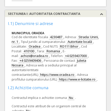
SECTIUNEA I: AUTORITATEA CONTRACTANTA
I.1) Denumire si adrese
MUNICIPIUL ORADEA
Cod de identitate fiscala
4230487
,
Adresa:
Strada: Unirii,
nr. 1
,
Tipul juridic al cumparatorului:
Autoritate locală
,
Localitate:
Oradea
,
Cod NUTS
RO111 Bihor
,
Cod
Postal:
410100
,
Tara:
Romania
,
E-
mail:
achizii@oradea.ro
,
Telefon:
+4 0259437000
,
Fax:
+4 0259409406
,
Persoana de contact
Julieta
Nicoara
,
Adresa web a sediului principal al
autoritatii/entitatii
contractante(URL)
https://www.oradea.ro
.
Adresa
profilului cumparatorului (URL)
https://www.e-licitatie.ro
,
I.2) Achizitie comuna
Contractul implica o achizitie comuna
Nu
.
Contractul este atribuit de un organism central de
achizitie
Nu
.