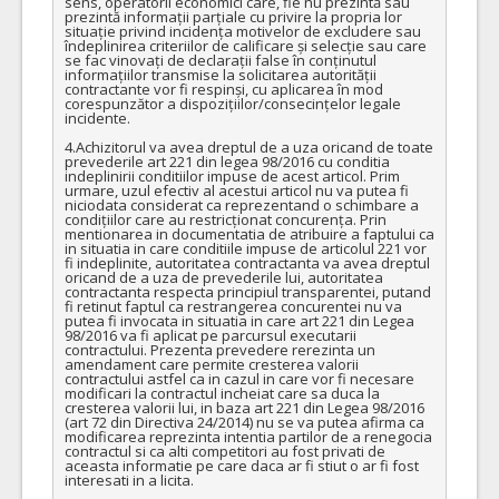
sens, operatorii economici care, fie nu prezintă sau 
prezintă informații parțiale cu privire la propria lor 
situație privind incidența motivelor de excludere sau 
îndeplinirea criteriilor de calificare și selecție sau care 
se fac vinovați de declarații false în conținutul 
informațiilor transmise la solicitarea autorității 
contractante vor fi respinși, cu aplicarea în mod 
corespunzător a dispozițiilor/consecințelor legale 
incidente.

4.Achizitorul va avea dreptul de a uza oricand de toate 
prevederile art 221 din legea 98/2016 cu conditia 
indeplinirii conditiilor impuse de acest articol. Prim 
urmare, uzul efectiv al acestui articol nu va putea fi 
niciodata considerat ca reprezentand o schimbare a 
condițiilor care au restricționat concurența. Prin 
mentionarea in documentatia de atribuire a faptului ca 
in situatia in care conditiile impuse de articolul 221 vor 
fi indeplinite, autoritatea contractanta va avea dreptul 
oricand de a uza de prevederile lui, autoritatea 
contractanta respecta principiul transparentei, putand 
fi retinut faptul ca restrangerea concurentei nu va 
putea fi invocata in situatia in care art 221 din Legea 
98/2016 va fi aplicat pe parcursul executarii 
contractului. Prezenta prevedere rerezinta un 
amendament care permite cresterea valorii 
contractului astfel ca in cazul in care vor fi necesare 
modificari la contractul incheiat care sa duca la 
cresterea valorii lui, in baza art 221 din Legea 98/2016 
(art 72 din Directiva 24/2014) nu se va putea afirma ca 
modificarea reprezinta intentia partilor de a renegocia 
contractul si ca alti competitori au fost privati de 
aceasta informatie pe care daca ar fi stiut o ar fi fost 
interesati in a licita.
