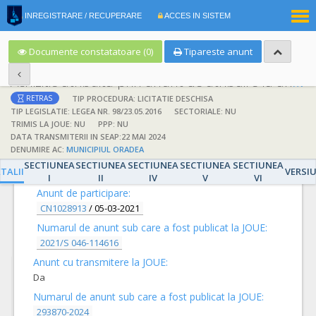
|
INREGISTRARE / RECUPERARE
ACCES IN SISTEM
RO
EN
Documente constatatoare (0)
Tipareste anunt
Achizitie atribuita prin anunt de atribuire la anunt de participare
TIP PROCEDURA: LICITATIE DESCHISA
RETRAS
TIP LEGISLATIE: LEGEA NR. 98/23.05.2016
SECTORIALE: NU
TRIMIS LA JOUE: NU
PPP: NU
DATA TRANSMITERII IN SEAP:22 MAI 2024
DENUMIRE AC:
MUNICIPIUL ORADEA
DETALII
SECTIUNEA
SECTIUNEA
SECTIUNEA
SECTIUNEA
SECTIUNEA
TALII
VERSI
I
II
IV
V
VI
Anunt de participare:
CN1028913
/
05-03-2021
Numarul de anunt sub care a fost publicat la JOUE:
2021/S 046-114616
Anunt cu transmitere la JOUE:
Da
Numarul de anunt sub care a fost publicat la JOUE:
293870-2024