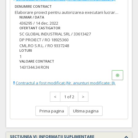
DENUMIRE CONTRACT
Elaborare proiect pentru autorizarea executarii lucrarilor (PAC/DTAC), proiect tehnic pentru executia lucrarilor (PT), asistenta tehnica din partea proiectantului pe perioada executarii lucrarilor si executie lucrari pentru obiectivul de investitii: LOT 1: Modernizare strada DUMITRU CHIRILA
NUMAR / DATA
436295 / 14 dec. 2022
OFERTANT CASTIGATOR
SC GLOBAL INDUSTRIAL SRL / 33613427
DP PROIECT / RO 18925360
CML.RO S.R.L. / RO 9337248
LOTURI
1
VALOARE CONTRACT
1431344.34 RON
Contractul a fost modificat.(Nr. anunturi modificate: 8).
<
1 of 2
>
Prima pagina
Ultima pagina
SECTIUNEA VI: INFORMATII SUPLIMENTARE