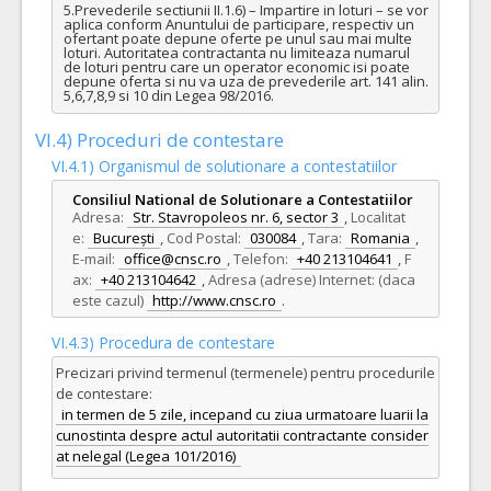
5.Prevederile sectiunii II.1.6) – Impartire in loturi – se vor 
aplica conform Anuntului de participare, respectiv un 
ofertant poate depune oferte pe unul sau mai multe 
loturi. Autoritatea contractanta nu limiteaza numarul 
de loturi pentru care un operator economic isi poate 
depune oferta si nu va uza de prevederile art. 141 alin. 
5,6,7,8,9 si 10 din Legea 98/2016.
VI.4) Proceduri de contestare
VI.4.1) Organismul de solutionare a contestatiilor
Consiliul National de Solutionare a Contestatiilor
Adresa:
Str. Stavropoleos nr. 6, sector 3
,
Localitat
e:
București
,
Cod Postal:
030084
,
Tara:
Romania
,
E-mail:
office@cnsc.ro
,
Telefon:
+40 213104641
,
F
ax:
+40 213104642
,
Adresa (adrese) Internet: (daca
este cazul)
http://www.cnsc.ro
.
VI.4.3) Procedura de contestare
Precizari privind termenul (termenele) pentru procedurile
de contestare:
in termen de 5 zile, incepand cu ziua urmatoare luarii la
cunostinta despre actul autoritatii contractante consider
at nelegal (Legea 101/2016)