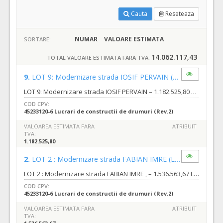
Cauta
Reseteaza
NUMAR
VALOARE ESTIMATA
SORTARE:
14.062.117,43
TOTAL VALOARE ESTIMATA FARA TVA:
9.
LOT 9: Modernizare strada IOSIF PERVAIN
(LOT-0009)
LOT 9: Modernizare strada IOSIF PERVAIN – 1.182.525,80 Lei (fără TVA), din care: e) Valoare proiectare : 28.008,11 lei fara TVA din care : f) Valoare executie lucrari : 1.154.517,69 lei fara TVA, Strada Iosif Pervain este situată în partea de sud a municipiului Oradea, în cartierul Grigorescu, între strada Vasile Stroescu și Hack Halasi Gyula. Strada are o lungime de 395,78 m, conform studiului de fezabilitate. Suprafața totală pe care se intervine este de 4.571,90 mp, care cuprinde carosabil, trotuare, accese la proprietăți, spații verzi. destinaţie şi funcţiuni; - se va realiza carosabil și trotuare modernizate; - se va studia și amenajarea intersecțiilor cu străzile adiacente, acolo unde este cazul; - se va soluționa scurgerea apelor pluviale; - se vor realiza accesele la proprietățile adiacente; - se vor amenaja spațiile verzi (unde este cazul), doar la nivel de teren fertil
COD CPV:
45233120-6 Lucrari de constructii de drumuri (Rev.2)
VALOAREA ESTIMATA FARA
ATRIBUIT
TVA:
1.182.525,80
2.
LOT 2 : Modernizare strada FABIAN IMRE
(LOT-0002)
LOT 2 : Modernizare strada FABIAN IMRE , – 1.536.563,67 Lei (fără TVA), din care: a) Valoare proiectare : 38.917,62 lei fara TVA din care : b) Valoare executie lucrari : 1.497.646,05 lei fara TVA, : Strada Fábián Imre este situată în partea de sud a municipiului Oradea, în cartierul Grigorescu, între strada Vasile Stroescu și Hack Halasi Gyula. Strada are o lungime de 493,47 m, conform studiului de fezabilitate. Suprafața totală pe care se intervine este de 6239,1 mp, care cuprinde carosabil, trotuare, accese la proprietăți, spații verzi. Destinaţie şi funcţiuni: - se va realiza carosabil și trotuare modernizate; - se va studia și amenajarea intersecțiilor cu străzile adiacente, acolo unde este cazul; - se va soluționa scurgerea apelor pluviale; - se vor realiza accesele la proprietățile adiacente; - se vor amenaja spațiile verzi (unde este cazul), doar la nivel de teren fertil
COD CPV:
45233120-6 Lucrari de constructii de drumuri (Rev.2)
VALOAREA ESTIMATA FARA
ATRIBUIT
TVA: