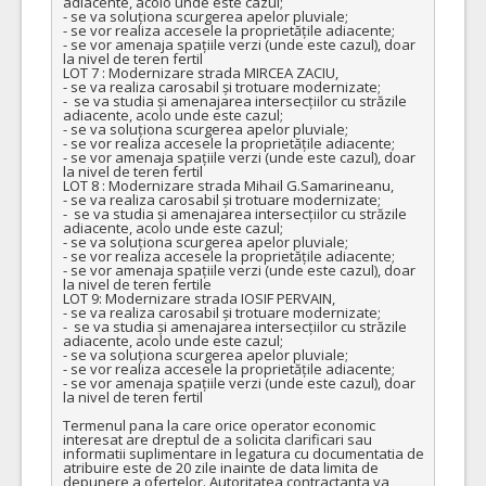
adiacente, acolo unde este cazul;

- se va soluționa scurgerea apelor pluviale;

- se vor realiza accesele la proprietățile adiacente;

- se vor amenaja spațiile verzi (unde este cazul), doar 
la nivel de teren fertil

LOT 7 : Modernizare strada MIRCEA ZACIU, 

- se va realiza carosabil și trotuare modernizate;

-  se va studia și amenajarea intersecțiilor cu străzile 
adiacente, acolo unde este cazul;

- se va soluționa scurgerea apelor pluviale;

- se vor realiza accesele la proprietățile adiacente;

- se vor amenaja spațiile verzi (unde este cazul), doar 
la nivel de teren fertil

LOT 8 : Modernizare strada Mihail G.Samarineanu, 

- se va realiza carosabil și trotuare modernizate;

-  se va studia și amenajarea intersecțiilor cu străzile 
adiacente, acolo unde este cazul;

- se va soluționa scurgerea apelor pluviale;

- se vor realiza accesele la proprietățile adiacente;

- se vor amenaja spațiile verzi (unde este cazul), doar 
la nivel de teren fertile

LOT 9: Modernizare strada IOSIF PERVAIN,

- se va realiza carosabil și trotuare modernizate;

-  se va studia și amenajarea intersecțiilor cu străzile 
adiacente, acolo unde este cazul;

- se va soluționa scurgerea apelor pluviale;

- se vor realiza accesele la proprietățile adiacente;

- se vor amenaja spațiile verzi (unde este cazul), doar 
la nivel de teren fertil

Termenul pana la care orice operator economic 
interesat are dreptul de a solicita clarificari sau 
informatii suplimentare in legatura cu documentatia de 
atribuire este de 20 zile inainte de data limita de 
depunere a ofertelor. Autoritatea contractanta va 