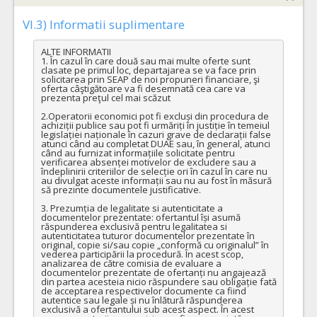
VI.3) Informatii suplimentare
ALTE INFORMATII

1. În cazul în care două sau mai multe oferte sunt 
clasate pe primul loc, departajarea se va face prin 
solicitarea prin SEAP de noi propuneri financiare, şi 
oferta câştigătoare va fi desemnată cea care va 
prezenta preţul cel mai scăzut

2.Operatorii economici pot fi excluși din procedura de 
achiziții publice sau pot fi urmăriți în justiție în temeiul 
legislației naționale în cazuri grave de declarații false 
atunci când au completat DUAE sau, în general, atunci 
când au furnizat informațiile solicitate pentru 
verificarea absenței motivelor de excludere sau a 
îndeplinirii criteriilor de selecție ori în cazul în care nu 
au divulgat aceste informații sau nu au fost în măsură 
să prezinte documentele justificative.

3. Prezumția de legalitate si autenticitate a 
documentelor prezentate: ofertantul își asumă 
răspunderea exclusivă pentru legalitatea si 
autenticitatea tuturor documentelor prezentate în 
original, copie si/sau copie „conformă cu originalul” în 
vederea participării la procedură. În acest scop, 
analizarea de către comisia de evaluare a 
documentelor prezentate de ofertanți nu angajează 
din partea acesteia nicio răspundere sau obligație fată 
de acceptarea respectivelor documente ca fiind 
autentice sau legale și nu înlătură răspunderea 
exclusivă a ofertantului sub acest aspect. În acest 