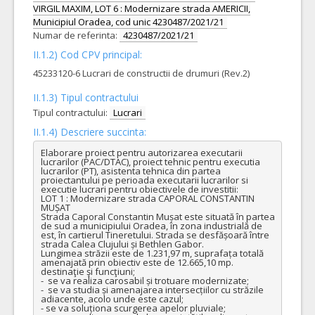
VIRGIL MAXIM, LOT 6 : Modernizare strada AMERICII,
Municipiul Oradea, cod unic 4230487/2021/21
Numar de referinta:
4230487/2021/21
II.1.2) Cod CPV principal:
45233120-6 Lucrari de constructii de drumuri (Rev.2)
II.1.3) Tipul contractului
Tipul contractului:
Lucrari
II.1.4) Descriere succinta:
Elaborare proiect pentru autorizarea executarii 
lucrarilor (PAC/DTAC), proiect tehnic pentru executia 
lucrarilor (PT), asistenta tehnica din partea 
proiectantului pe perioada executarii lucrarilor si 
executie lucrari pentru obiectivele de investitii:

LOT 1 : Modernizare strada CAPORAL CONSTANTIN 
MUȘAT

Strada Caporal Constantin Mușat este situată în partea 
de sud a municipiului Oradea, în zona industrială de 
est, în cartierul Tineretului. Strada se desfășoară între 
strada Calea Clujului și Bethlen Gabor. 

Lungimea străzii este de 1.231,97 m, suprafața totală 
amenajată prin obiectiv este de 12.665,10 mp.

destinaţie şi funcţiuni;

-  se va realiza carosabil și trotuare modernizate;

-  se va studia și amenajarea intersecțiilor cu străzile 
adiacente, acolo unde este cazul;

- se va soluționa scurgerea apelor pluviale;
