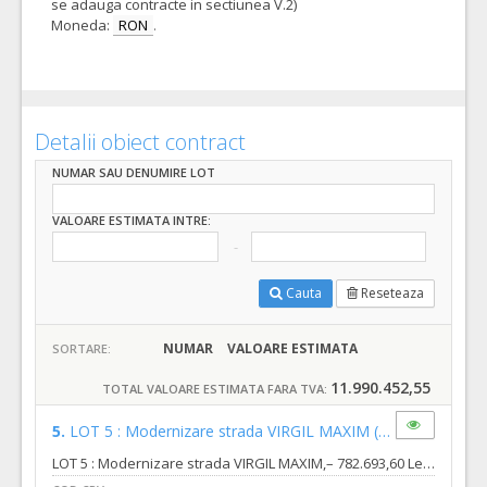
se adauga contracte in sectiunea V.2)
Moneda:
RON
.
Detalii obiect contract
NUMAR SAU DENUMIRE LOT
VALOARE ESTIMATA INTRE:
Cauta
Reseteaza
NUMAR
VALOARE ESTIMATA
SORTARE:
11.990.452,55
TOTAL VALOARE ESTIMATA FARA TVA:
5.
LOT 5 : Modernizare strada VIRGIL MAXIM
(LOT-0005)
LOT 5 : Modernizare strada VIRGIL MAXIM,– 782.693,60 Lei (fără TVA), din care: a) Valoare proiectare : 13.547,84 lei fara TVA din care : b) Valoare executie lucrari : 769.145,76 lei fara TVA LOT 5 Modernizare strada VIRGIL MAXIM Strada Virgil Maxim este situată în partea de sud a municipiului Oradea, în zona industrială de est, în cartierul Tineretului. Strada se desfășoară între două brațe ale străzii George Bacaloglu. Lungimea străzii este de 325,86 m, suprafața totală amenajată prin obiectiv este de 4.686,00 mp. Destinaţie şi funcţiuni: - se va realiza carosabil și trotuare modernizate; - se va studia și amenajarea intersecțiilor cu străzile adiacente, acolo unde este cazul; - se va soluționa scurgerea apelor pluviale; - se vor realiza accesele la proprietățile adiacente; - se vor amenaja spațiile verzi (unde este cazul), doar la nivel de teren fertil