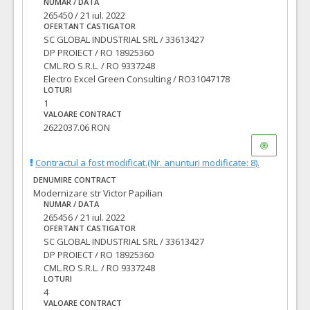
NUMAR / DATA
265450 / 21 iul. 2022
OFERTANT CASTIGATOR
SC GLOBAL INDUSTRIAL SRL / 33613427
DP PROIECT / RO 18925360
CML.RO S.R.L. / RO 9337248
Electro Excel Green Consulting / RO31047178
LOTURI
1
VALOARE CONTRACT
2622037.06 RON
Contractul a fost modificat.(Nr. anunturi modificate: 8).
DENUMIRE CONTRACT
Modernizare str Victor Papilian
NUMAR / DATA
265456 / 21 iul. 2022
OFERTANT CASTIGATOR
SC GLOBAL INDUSTRIAL SRL / 33613427
DP PROIECT / RO 18925360
CML.RO S.R.L. / RO 9337248
LOTURI
4
VALOARE CONTRACT