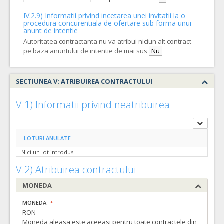
1.932.445,52
IV.2.9) Informatii privind incetarea unei invitatii la o
procedura concurentiala de ofertare sub forma unui
anunt de intentie
Autoritatea contractanta nu va atribui niciun alt contract
pe baza anuntului de intentie de mai sus
Nu
SECTIUNEA V: ATRIBUIREA CONTRACTULUI
V.1) Informatii privind neatribuirea
LOTURI ANULATE
Nici un lot introdus
V.2) Atribuirea contractului
MONEDA
MONEDA:
RON
Moneda aleasa este aceeasi pentru toate contractele din