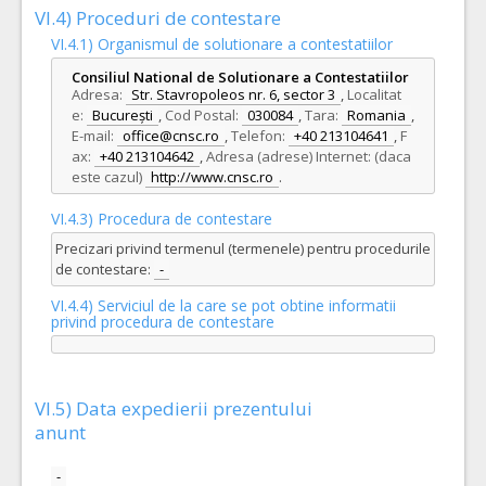
VI.4) Proceduri de contestare
VI.4.1) Organismul de solutionare a contestatiilor
Consiliul National de Solutionare a Contestatiilor
Adresa:
Str. Stavropoleos nr. 6, sector 3
,
Localitat
e:
București
,
Cod Postal:
030084
,
Tara:
Romania
,
E-mail:
office@cnsc.ro
,
Telefon:
+40 213104641
,
F
ax:
+40 213104642
,
Adresa (adrese) Internet: (daca
este cazul)
http://www.cnsc.ro
.
VI.4.3) Procedura de contestare
Precizari privind termenul (termenele) pentru procedurile
de contestare:
-
VI.4.4) Serviciul de la care se pot obtine informatii
privind procedura de contestare
VI.5) Data expedierii prezentului
anunt
-