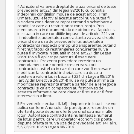
4.Achizitorul va avea dreptul de a uza oricand de toate 
prevederile art 221 din legea 98/2016 cu conditia 
indeplinirii conditiilor impuse de acest articol. Prim 
urmare, uzul efectiv al acestui articol nu va putea fi 
niciodata considerat ca reprezentand o schimbare a 
condițiilor care au restricționat concurența. Prin 
mentionarea in documentatia de atribuire a faptului ca 
in situatia in care conditiile impuse de articolul 221 vor 
fi indeplinite, autoritatea contractanta va avea dreptul 
oricand de a uza de prevederile lui, autoritatea 
contractanta respecta principiul transparentei, putand 
fi retinut faptul ca restrangerea concurentei nu va 
putea fi invocata in situatia in care art 221 din Legea 
98/2016 va fi aplicat pe parcursul executarii 
contractului. Prezenta prevedere rerezinta un 
amendament care permite cresterea valorii 
contractului astfel ca in cazul in care vor fi necesare 
modificari la contractul incheiat care sa duca la 
cresterea valorii lui, in baza art 221 din Legea 98/2016 
(art 72 din Directiva 24/2014) nu se va putea afirma ca 
modificarea reprezinta intentia partilor de a renegocia 
contractul si ca alti competitori au fost privati de 
aceasta informatie pe care daca ar fi stiut o ar fi fost 
interesati in a licita.

5.Prevederile sectiunii II.1.6) – Impartire in loturi – se vor 
aplica conform Anuntului de participare, respectiv un 
ofertant poate depune oferte pe unul sau mai multe 
loturi. Autoritatea contractanta nu limiteaza numarul 
de loturi pentru care un operator economic isi poate 
depune oferta si nu va uza de prevederile art. 141 alin. 
5,6,7,8,9 si 10 din Legea 98/2016.