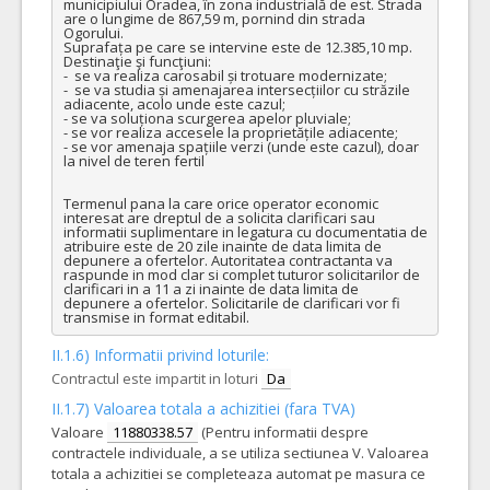
municipiului Oradea, în zona industrială de est. Strada 
are o lungime de 867,59 m, pornind din strada 
Ogorului. 

Suprafața pe care se intervine este de 12.385,10 mp.

Destinaţie şi funcţiuni:

-  se va realiza carosabil și trotuare modernizate;

-  se va studia și amenajarea intersecțiilor cu străzile 
adiacente, acolo unde este cazul;

- se va soluționa scurgerea apelor pluviale;

- se vor realiza accesele la proprietățile adiacente;

- se vor amenaja spațiile verzi (unde este cazul), doar 
la nivel de teren fertil

Termenul pana la care orice operator economic 
interesat are dreptul de a solicita clarificari sau 
informatii suplimentare in legatura cu documentatia de 
atribuire este de 20 zile inainte de data limita de 
depunere a ofertelor. Autoritatea contractanta va 
raspunde in mod clar si complet tuturor solicitarilor de 
clarificari in a 11 a zi inainte de data limita de 
depunere a ofertelor. Solicitarile de clarificari vor fi 
transmise in format editabil.
II.1.6) Informatii privind loturile:
Contractul este impartit in loturi
Da
II.1.7) Valoarea totala a achizitiei (fara TVA)
Valoare
11880338.57
(Pentru informatii despre
contractele individuale, a se utiliza sectiunea V. Valoarea
totala a achizitiei se completeaza automat pe masura ce