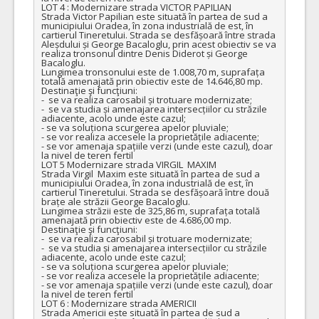
LOT 4 : Modernizare strada VICTOR PAPILIAN

Strada Victor Papilian este situată în partea de sud a 
municipiului Oradea, în zona industrială de est, în 
cartierul Tineretului. Strada se desfășoară între strada 
Aleșdului și George Bacaloglu, prin acest obiectiv se va 
realiza tronsonul dintre Denis Diderot și George 
Bacaloglu. 

Lungimea tronsonului este de 1.008,70 m, suprafața 
totală amenajată prin obiectiv este de 14.646,80 mp.

Destinaţie şi funcţiuni:

-  se va realiza carosabil și trotuare modernizate;

-  se va studia și amenajarea intersecțiilor cu străzile 
adiacente, acolo unde este cazul;

- se va soluționa scurgerea apelor pluviale;

- se vor realiza accesele la proprietățile adiacente;

- se vor amenaja spațiile verzi (unde este cazul), doar 
la nivel de teren fertil

LOT 5 Modernizare strada VIRGIL  MAXIM

Strada Virgil  Maxim este situată în partea de sud a 
municipiului Oradea, în zona industrială de est, în 
cartierul Tineretului. Strada se desfășoară între două 
brațe ale străzii George Bacaloglu. 

Lungimea străzii este de 325,86 m, suprafața totală 
amenajată prin obiectiv este de 4.686,00 mp.

Destinaţie şi funcţiuni:

-  se va realiza carosabil și trotuare modernizate;

-  se va studia și amenajarea intersecțiilor cu străzile 
adiacente, acolo unde este cazul;

- se va soluționa scurgerea apelor pluviale;

- se vor realiza accesele la proprietățile adiacente;

- se vor amenaja spațiile verzi (unde este cazul), doar 
la nivel de teren fertil

LOT 6 : Modernizare strada AMERICII

Strada Americii este situată în partea de sud a 