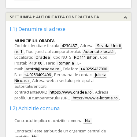
SECTIUNEA I: AUTORITATEA CONTRACTANTA
I.1) Denumire si adrese
MUNICIPIUL ORADEA
Cod de identitate fiscala
4230487
,
Adresa:
Strada: Unirii,
nr. 1
,
Tipul juridic al cumparatorului:
Autoritate locală
,
Localitate:
Oradea
,
Cod NUTS
RO111 Bihor
,
Cod
Postal:
410100
,
Tara:
Romania
,
E-
mail:
achizii@oradea.ro
,
Telefon:
+4 0259437000
,
Fax:
+4 0259409406
,
Persoana de contact
Julieta
Nicoara
,
Adresa web a sediului principal al
autoritatii/entitatii
contractante(URL)
https://www.oradea.ro
.
Adresa
profilului cumparatorului (URL)
https://www.e-licitatie.ro
,
I.2) Achizitie comuna
Contractul implica o achizitie comuna
Nu
.
Contractul este atribuit de un organism central de
achizitie
Nu
.