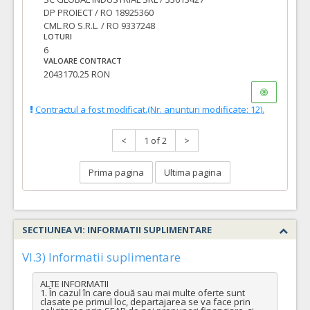
DP PROIECT / RO 18925360
CML.RO S.R.L. / RO 9337248
LOTURI
6
VALOARE CONTRACT
2043170.25 RON
Contractul a fost modificat.(Nr. anunturi modificate: 12).
<
1 of 2
>
Prima pagina
Ultima pagina
SECTIUNEA VI: INFORMATII SUPLIMENTARE
VI.3) Informatii suplimentare
ALTE INFORMATII

1. În cazul în care două sau mai multe oferte sunt 
clasate pe primul loc, departajarea se va face prin 