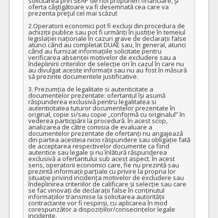
solicitarea prin SEAP de noi propuneri financiare, şi 
oferta câştigătoare va fi desemnată cea care va 
prezenta preţul cel mai scăzut

2.Operatorii economici pot fi excluși din procedura de 
achiziții publice sau pot fi urmăriți în justiție în temeiul 
legislației naționale în cazuri grave de declarații false 
atunci când au completat DUAE sau, în general, atunci 
când au furnizat informațiile solicitate pentru 
verificarea absenței motivelor de excludere sau a 
îndeplinirii criteriilor de selecție ori în cazul în care nu 
au divulgat aceste informații sau nu au fost în măsură 
să prezinte documentele justificative.

3. Prezumția de legalitate si autenticitate a 
documentelor prezentate: ofertantul își asumă 
răspunderea exclusivă pentru legalitatea si 
autenticitatea tuturor documentelor prezentate în 
original, copie si/sau copie „conformă cu originalul” în 
vederea participării la procedură. În acest scop, 
analizarea de către comisia de evaluare a 
documentelor prezentate de ofertanți nu angajează 
din partea acesteia nicio răspundere sau obligație fată 
de acceptarea respectivelor documente ca fiind 
autentice sau legale și nu înlătură răspunderea 
exclusivă a ofertantului sub acest aspect. În acest 
sens, operatorii economici care, fie nu prezintă sau 
prezintă informații parțiale cu privire la propria lor 
situație privind incidența motivelor de excludere sau 
îndeplinirea criteriilor de calificare și selecție sau care 
se fac vinovați de declarații false în conținutul 
informațiilor transmise la solicitarea autorității 
contractante vor fi respinși, cu aplicarea în mod 
corespunzător a dispozițiilor/consecințelor legale 
incidente.
