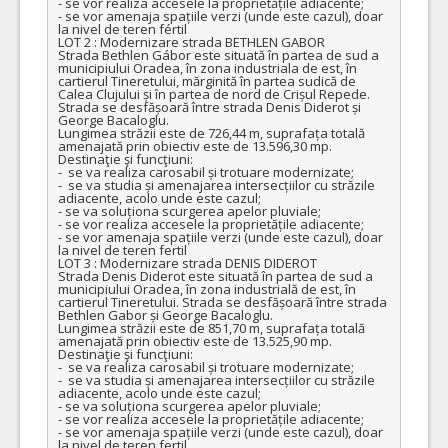
- se vor realiza accesele la proprietățile adiacente;

- se vor amenaja spațiile verzi (unde este cazul), doar 
la nivel de teren fértil

LOT 2 : Modernizare strada BETHLEN GABOR   

Strada Bethlen Gábor este situată în partea de sud a 
municipiului Oradea, în zona industriala de est, în 
cartierul Tineretului, mărginită în partea sudică de 
Calea Clujului și în partea de nord de Crișul Repede. 
Strada se desfășoară între strada Denis Diderot și 
George Bacaloglu. 

Lungimea străzii este de 726,44 m, suprafața totală 
amenajată prin obiectiv este de 13.596,30 mp.

Destinaţie şi funcţiuni:

-  se va realiza carosabil și trotuare modernizate;

-  se va studia și amenajarea intersecțiilor cu străzile 
adiacente, acolo unde este cazul;

- se va soluționa scurgerea apelor pluviale;

- se vor realiza accesele la proprietățile adiacente;

- se vor amenaja spațiile verzi (unde este cazul), doar 
la nivel de teren fertil

LOT 3 : Modernizare strada DENIS DIDEROT

Strada Denis Diderot este situată în partea de sud a 
municipiului Oradea, în zona industrială de est, în 
cartierul Tineretului. Strada se desfășoară între strada 
Bethlen Gabor și George Bacaloglu. 

Lungimea străzii este de 851,70 m, suprafața totală 
amenajată prin obiectiv este de 13.525,90 mp.

Destinaţie şi funcţiuni:

-  se va realiza carosabil și trotuare modernizate;

-  se va studia și amenajarea intersecțiilor cu străzile 
adiacente, acolo unde este cazul;

- se va soluționa scurgerea apelor pluviale;

- se vor realiza accesele la proprietățile adiacente;

- se vor amenaja spațiile verzi (unde este cazul), doar 
la nivel de teren fertil
