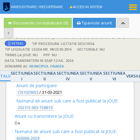
|
INREGISTRARE / RECUPERARE
ACCES IN SISTEM
RO
EN
Documente constatatoare (0)
Tipareste anunt
Achizitie atribuita prin anunt de atribuire la anunt de participare
TIP PROCEDURA: LICITATIE DESCHISA
RETRAS
TIP LEGISLATIE: LEGEA NR. 98/23.05.2016
SECTORIALE: NU
TRIMIS LA JOUE: NU
PPP: NU
DATA TRANSMITERII IN SEAP:12 IUL. 2024
DENUMIRE AC:
MUNICIPIUL ORADEA
DETALII
SECTIUNEA
SECTIUNEA
SECTIUNEA
SECTIUNEA
SECTIUNEA
TALII
VERSI
I
II
IV
V
VI
Anunt de participare:
CN1029653
/
31-03-2021
Numarul de anunt sub care a fost publicat la JOUE:
2021/S 063-158819
Anunt cu transmitere la JOUE:
Da
Numarul de anunt sub care a fost publicat la JOUE:
426066-2024