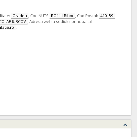
itate:
Oradea
,
Cod NUTS
RO111 Bihor
,
Cod Postal:
410159
,
COLAE IURCOV
,
Adresa web a sediului principal al
itatie.ro
,