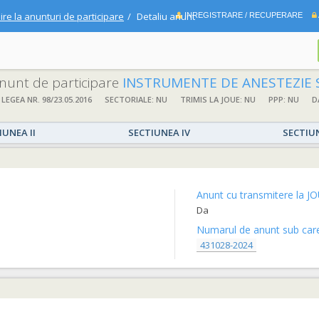
ire la anunturi de participare
Detaliu anunt
INREGISTRARE / RECUPERARE
 anunt de participare
INSTRUMENTE DE ANESTEZIE 
 LEGEA NR. 98/23.05.2016
SECTORIALE: NU
TRIMIS LA JOUE: NU
PPP: NU
D
IUNEA II
SECTIUNEA IV
SECTIU
Anunt cu transmitere la JO
Da
Numarul de anunt sub care 
431028-2024