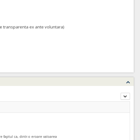
 de transparenta ex ante voluntara)
ATRIBUIT
ATRIBUIT
ATRIBUIT
e faptul ca, dintr-o eroare valoarea