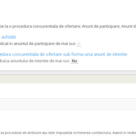
m
(LOT-0009)
l de sarcini, al prezentei documentatii.
tatie la o procedura concurentiala de ofertare; Anunt de participare; Anunt
 reanimare (Rev.2)
achizitii
blicat in anuntul de participare de mai sus
-
ra
(LOT-0011)
procedura concurentiala de ofertare sub forma unui anunt de intentie
l de sarcini, al prezentei documentatii.
e baza anuntului de intentie de mai sus
Nu
 reanimare (Rev.2)
l de sarcini, al prezentei documentatii.
 reanimare (Rev.2)
l de sarcini, al prezentei documentatii.
eaza procedura de atribuire sau este imposibila incheierea contractului, Avand in veder
 reanimare (Rev.2)