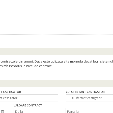
pil si nou nascut
(LOT-0006)
l de sarcini, al prezentei documentatii.
 reanimare (Rev.2)
l de sarcini, al prezentei documentatii.
 reanimare (Rev.2)
ontractele din anunt. Daca este utilizata alta moneda decat leul, sistemul
schimb introdus la nivel de contract.
l de sarcini, al prezentei documentatii.
 reanimare (Rev.2)
T CASTIGATOR
CUI OFERTANT CASTIGATOR
VALOARE CONTRACT