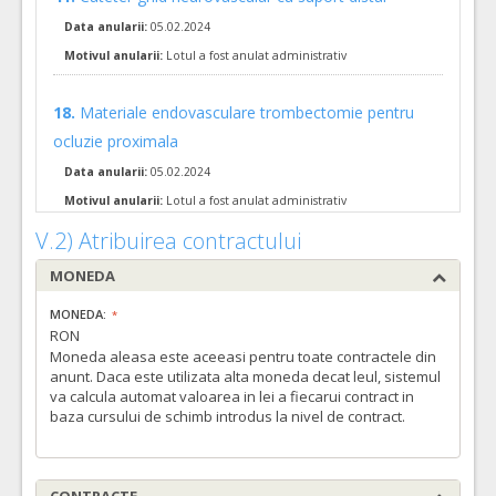
COD CPV:
33111710-1 Accesorii pentru angiografie (Rev.2)
Data anularii:
05.02.2024
VALOAREA ESTIMATA FARA
ATRIBUIT
TVA:
Motivul anularii:
Lotul a fost anulat administrativ
42.500,00 - 85.000,00 Leu
19.
Sistem acces abord radial
(LOT-0019)
18.
Materiale endovasculare trombectomie pentru
ocluzie proximala
Cant min si max este specificata in caietul de sarcini, al prezentei documentatii.
COD CPV:
33111710-1 Accesorii pentru angiografie (Rev.2)
Data anularii:
05.02.2024
Motivul anularii:
Lotul a fost anulat administrativ
VALOAREA ESTIMATA FARA
ATRIBUIT
TVA:
V.2) Atribuirea contractului
2.700,00 - 135.000,00 Leu
MONEDA
22.
Sistem cu balon de ocluzie
(LOT-0022)
Cant min si max este specificata in caietul de sarcini, al prezentei documentatii.
MONEDA:
RON
COD CPV:
33111710-1 Accesorii pentru angiografie (Rev.2)
Moneda aleasa este aceeasi pentru toate contractele din
VALOAREA ESTIMATA FARA
ATRIBUIT
anunt. Daca este utilizata alta moneda decat leul, sistemul
TVA:
va calcula automat valoarea in lei a fiecarui contract in
3.100,00 - 186.000,00 Leu
baza cursului de schimb introdus la nivel de contract.
27.
Microcateter cu varf nedetasabil pentru livrare lichid embolizare MAV
Cant min si max este specificata in caietul de sarcini, al prezentei documentatii.