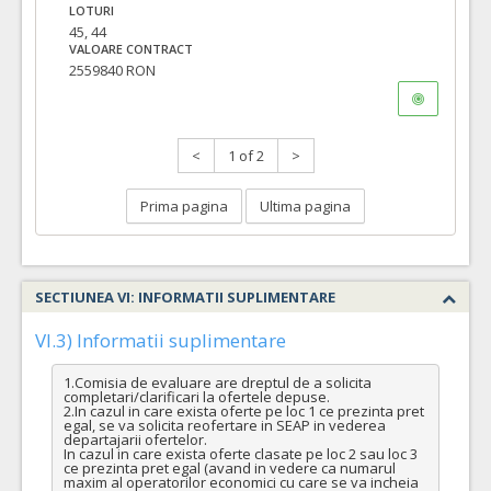
LOTURI
COD CPV:
33111710-1 Accesorii pentru angiografie (Rev.2)
45, 44
VALOAREA ESTIMATA FARA
ATRIBUIT
VALOARE CONTRACT
TVA:
2559840 RON
16.280,00 - 1.628.000,00 Leu
10.
Teaca lunga suport distal
(LOT-0010)
Cant min si max este specificata in caietul de sarcini, al prezentei documentatii.
<
1 of 2
>
COD CPV:
33111710-1 Accesorii pentru angiografie (Rev.2)
Prima pagina
Ultima pagina
VALOAREA ESTIMATA FARA
ATRIBUIT
TVA:
5.250,00 - 52.500,00 Leu
12.
Cateter ghidare impletit
(LOT-0012)
SECTIUNEA VI: INFORMATII SUPLIMENTARE
Cant min si max este specificata in caietul de sarcini, al prezentei documentatii.
VI.3) Informatii suplimentare
COD CPV:
33111710-1 Accesorii pentru angiografie (Rev.2)
VALOAREA ESTIMATA FARA
ATRIBUIT
1.Comisia de evaluare are dreptul de a solicita 
TVA:
completari/clarificari la ofertele depuse.

2.In cazul in care exista oferte pe loc 1 ce prezinta pret 
2.090,00 - 20.900,00 Leu
egal, se va solicita reofertare in SEAP in vederea 
departajarii ofertelor.

16.
Cateter dublu lumen cu balon
(LOT-0016)
In cazul in care exista oferte clasate pe loc 2 sau loc 3 
ce prezinta pret egal (avand in vedere ca numarul 
Cant min si max este specificata in caietul de sarcini, al prezentei documentatii.
maxim al operatorilor economici cu care se va incheia 