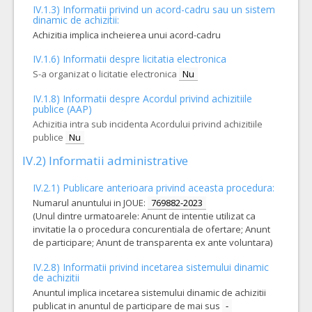
IV.1.3) Informatii privind un acord-cadru sau un sistem
dinamic de achizitii:
VALOAREA ESTIMATA FARA
ATRIBUIT
TVA:
Achizitia implica incheierea unui acord-cadru
7.700,00 - 546.000,00 Leu
IV.1.6) Informatii despre licitatia electronica
42.
Materiale endovasculare trombectomie pentru anatomie dificila proximala
S-a organizat o licitatie electronica
Nu
Cant min si max este specificata in caietul de sarcini, al prezentei documentatii.
IV.1.8) Informatii despre Acordul privind achizitiile
COD CPV:
33111710-1 Accesorii pentru angiografie (Rev.2)
publice (AAP)
Achizitia intra sub incidenta Acordului privind achizitiile
VALOAREA ESTIMATA FARA
ATRIBUIT
TVA:
publice
Nu
19.000,00 - 2.430.000,00 Leu
IV.2) Informatii administrative
21.
Stent intracranian detasabil
(LOT-0021)
IV.2.1) Publicare anterioara privind aceasta procedura:
Cant min si max este specificata in caietul de sarcini, al prezentei documentatii
Numarul anuntului in JOUE:
769882-2023
COD CPV:
33111710-1 Accesorii pentru angiografie (Rev.2)
(Unul dintre urmatoarele: Anunt de intentie utilizat ca
invitatie la o procedura concurentiala de ofertare; Anunt
VALOAREA ESTIMATA FARA
ATRIBUIT
TVA:
de participare; Anunt de transparenta ex ante voluntara)
9.200,00 - 92.000,00 Leu
IV.2.8) Informatii privind incetarea sistemului dinamic
26.
Microcateter cu varf detasabil pentru livrare lichid embolizare MAV
de achizitii
Anuntul implica incetarea sistemului dinamic de achizitii
Cant min si max este specificata in caietul de sarcini, al prezentei documentatii.
publicat in anuntul de participare de mai sus
-