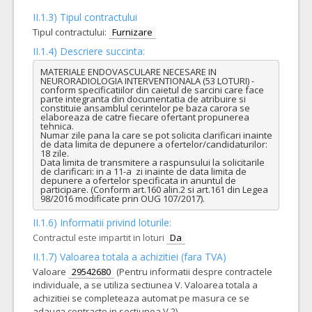
II.1.3) Tipul contractului
Tipul contractului:
Furnizare
II.1.4) Descriere succinta:
MATERIALE ENDOVASCULARE NECESARE IN 
NEURORADIOLOGIA INTERVENTIONALA (53 LOTURI) - 
conform specificatiilor din caietul de sarcini care face 
parte integranta din documentatia de atribuire si 
constituie ansamblul cerintelor pe baza carora se 
elaboreaza de catre fiecare ofertant propunerea 
tehnica.

Numar zile pana la care se pot solicita clarificari inainte 
de data limita de depunere a ofertelor/candidaturilor: 
18 zile.

Data limita de transmitere a raspunsului la solicitarile 
de clarificari: in a 11-a  zi inainte de data limita de 
depunere a ofertelor specificata in anuntul de 
participare. (Conform art.160 alin.2 si art.161 din Legea 
98/2016 modificate prin OUG 107/2017).
II.1.6) Informatii privind loturile:
Contractul este impartit in loturi
Da
II.1.7) Valoarea totala a achizitiei (fara TVA)
Valoare
29542680
(Pentru informatii despre contractele
individuale, a se utiliza sectiunea V. Valoarea totala a
achizitiei se completeaza automat pe masura ce se
adauga contracte in sectiunea V.2)