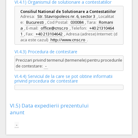
VI.4.1) Organismul de solutionare a contestatiilor
COD CPV:
33111710-1 Accesorii pentru angiografie (Rev.2)
Consiliul National de Solutionare a Contestatiilor
Adresa:
Str. Stavropoleos nr. 6, sector 3
,
Localitat
VALOAREA ESTIMATA FARA
ATRIBUIT
TVA:
e:
Bucuresti
,
Cod Postal:
030084
,
Tara:
Romani
350,00 - 105.000,00 Leu
a
,
E-mail:
office@cnsc.ro
,
Telefon:
+40 21310464
1
,
Fax:
+40 213104642
,
Adresa (adrese) Internet: (d
34.
Kit stenturi/ministenturi cerebrale deviatoare de flux tratate antiplachetar + microcateter compatibil
aca este cazul)
http://www.cnsc.ro
.
Cant min si max este specificata in caietul de sarcini, al prezentei documentatii.
VI.4.3) Procedura de contestare
COD CPV:
33111710-1 Accesorii pentru angiografie (Rev.2)
Precizari privind termenul (termenele) pentru procedurile
VALOAREA ESTIMATA FARA
ATRIBUIT
de contestare:
-
TVA:
37.600,00 - 376.000,00 Leu
VI.4.4) Serviciul de la care se pot obtine informatii
privind procedura de contestare
33.
Agent embolizare pe baza de substanta iodata fara componenta metalica pt embolizari MAV, FAV cerebrale
Cant min si max este specificata in caietul de sarcini, al prezentei documentatii.
COD CPV:
33111710-1 Accesorii pentru angiografie (Rev.2)
VI.5) Data expedierii prezentului
VALOAREA ESTIMATA FARA
ATRIBUIT
anunt
TVA:
3.850,00 - 154.000,00 Leu
-
32.
Micro baloane intracraniene DMSO compatibile
(LOT-003