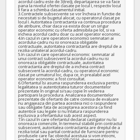
acordul cadru este de 3(trei)), departajarea se va face 
COD CPV:
33111710-1 Accesorii pentru angiografie (Rev.2)
pana la nivelul ofertei clasate pe locul I, respectiv locul 
II fara a schimba clasamentul initial.

3.Contractele subsecvente se vor încheia in functie de 
VALOAREA ESTIMATA FARA
ATRIBUIT
necesitati si de bugetul alocat, cu operatorul clasat pe 
TVA:
locul I. Autoritatea contractanta va continua procedura 
6.400,00 - 1.600.000,00 Leu
de atribuire, chiar daca va exista doar un singur 
operator economic cu oferta admisibila pe lot, si va 
incheia acordul cadru doar cu acel operator economic.

11.
Cateter ghidare impletit, mini – acces distal
(LOT-0011)
4.In cazul in care operatorii economici semnatari ai 
acordului-cadru nu isi onoreaza obligatiile 
Cant min si max este specificata in caietul de sarcini, al prezentei documentatii.
contractuale, autoritatea contractanta are dreptul de a 
rezilia unilateral acordul-cadru.

COD CPV:
33111710-1 Accesorii pentru angiografie (Rev.2)
5.In cazul in care operatorul economic  semnatar al 
unui contract subsecvent la acordul-cadru nu isi 
VALOAREA ESTIMATA FARA
ATRIBUIT
onoreaza obligatiile contractuale, autoritatea 
TVA:
contractanta are dreptul de a incheia contract 
subsecvent la acordul-cadru, cu operatorul economic 
3.610,00 - 72.200,00 Leu
clasat pe urmatorul loc, dupa ce, in prealabil acel 
operator economic a fost consultat.

13.
Materiale embolizare Anevrisme de mari dimensiuni
(LOT-
6.Ofertantul îsi asuma raspunderea exclusiva pentru 
legalitatea si autenticitatea tuturor documentelor 
prezentate în original si/sau copie în vederea 
Cant min si max este specificata in caietul de sarcini, al prezentei documentatii.
participarii la procedura. Analizarea documentelor 
prezentate de ofertanti de catre comisia de evaluare 
COD CPV:
33111710-1 Accesorii pentru angiografie (Rev.2)
nu angajeaza din partea acesteia nici o raspundere 
sau obligatie fata de acceptarea acestora ca fiind 
VALOAREA ESTIMATA FARA
ATRIBUIT
autentice sau legale si nu înlatura raspunderea 
TVA:
exclusiva a ofertantului sub acest aspect.

91.250,00 - 2.256.160,00 Leu
7.În cazul în care ofertantul declarat castigator nu îsi 
onoreaza comenzile, în termenul stabilit prin contractul 
subsecvent, autoritatea contractanta are dreptul de a 
14.
Materiale embolizare Fistule Durale complexe
(LOT-0014)
rezilia total sau partial contractul de furnizare pentru 
produsele care fac obiectul acestuia si vom intocmi, 
Cant min si max este specificata in caietul de sarcini, al prezentei documentatii.
conform art. 166 din HG395/2016, documentul 