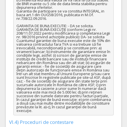
de BNR inainte cu 5 zile de data limita stabilita pentru 
COD CPV:
33111710-1 Accesorii pentru angiografie (Rev.2)
depunerea ofertelor.

Garantia de participare se va constitui INTEGRAL, in 
baza art.1 din OUG58/2016, publicata in M.Of. 
VALOAREA ESTIMATA FARA
ATRIBUIT
nr.738/22.09.2016.

TVA:
11.865,00 - 514.360,00 Leu
GARANTIA DE BUNA EXECUTIE: - DA se solicita.

GARANŢIA DE BUNĂ EXECUŢIE (conform Legii nr. 
208/11.07.2022 pentru modificarea şi completarea Legii 
28.
Microcateter pt uz intravascular, dedicat zonelor tortuoase
nr. 98/2016 privind achiziţiile publice): DA- se solicita 
Cuantumul garantiei de buna executie este de 10% din 
Cant min si max este specificata in caietul de sarcini, al prezentei documentatii.
valoarea contractului fara TVA si ea trebuie să fie 
irevocabilă, necondiţionată şi se constituie prin: a) 
COD CPV:
33111710-1 Accesorii pentru angiografie (Rev.2)
virament bancar; b) instrumente de garantare emise în 
condiţiile legii, astfel: (i) scrisori de garanţie emise de 
VALOAREA ESTIMATA FARA
ATRIBUIT
instituţii de credit bancare sau de instituţii financiare 
TVA:
nebancare din România sau din alt stat; (ii) asigurări de 
3.000,00 - 600.000,00 Leu
garanţii emise: - fie de societăţi de asigurare care 
deţin autorizaţii de funcţionare emise în România sau 
într-un alt stat membru al Uniunii Europene şi/sau care 
31.
Microghiduri hidrofile pentru uz intracranian folosite in navigarea cu microcatetere fluxodependente
sunt înscrise în registrele publicate pe site-ul ASF, după 
caz; - fie de societăţi de asigurare din state terţe prin 
Cant min si max este specificata in caietul de sarcini, al prezentei documentatii.
sucursale autorizate în România de către ASF; c) prin 
depunerea la casierie a unor sume în numerar dacă 
COD CPV:
33111710-1 Accesorii pentru angiografie (Rev.2)
valoarea este mai mică de 5.000 lei; d) prin reţineri 
succesive din sumele datorate pentru facturi parţiale, 
în cazul garanţiei de bună execuţie; e) prin combinarea 
VALOAREA ESTIMATA FARA
ATRIBUIT
a două sau mai multe dintre modalităţile de constituire 
TVA:
prevăzute la lit. a)-c), în cazul garanţiei de bună 
1.600,00 - 6.400,00 Leu
execuţie.
29.
Kit pt aspirare manuala a trombilor
(LOT-0029)
VI.4) Proceduri de contestare
Cant min si max este specificata in caietul de sarcini, al prezentei documentatii.