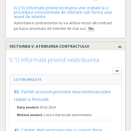
COD CPV:
33111710-1 Accesorii pentru angiografie (Rev.2)
IV.2.9) Informatii privind incetarea unei invitatii la o
VALOAREA ESTIMATA FARA
ATRIBUIT
procedura concurentiala de ofertare sub forma unui
TVA:
anunt de intentie
2.000,00 - 200.000,00 Leu
Autoritatea contractanta nu va atribui niciun alt contract
pe baza anuntului de intentie de mai sus
23.
Microcateter compatibil DMSO si livrare spirale
Nu
(LOT-0023
Cant min si max este specificata in caietul de sarcini, al prezentei documentatii.
COD CPV:
33111710-1 Accesorii pentru angiografie (Rev.2)
SECTIUNEA V: ATRIBUIREA CONTRACTULUI
VALOAREA ESTIMATA FARA
ATRIBUIT
TVA:
V.1) Informatii privind neatribuirea
1.800,00 - 540.000,00 Leu
24.
Spirale embolizare cu detasare mecanica
(LOT-0024)
LOTURI ANULATE
Cant min si max este specificata in caietul de sarcini, al prezentei documentatii.
COD CPV:
33111710-1 Accesorii pentru angiografie (Rev.2)
53.
Pachet accesorii proceduri neuroendovasculare
VALOAREA ESTIMATA FARA
ATRIBUIT
radiale si femurale
TVA:
2.750,00 - 110.000,00 Leu
Data anularii:
05.02.2024
Motivul anularii:
Lotul a fost anulat administrativ
20.
Stent deviator de flux
(LOT-0020)
Cant min si max este specificata in caietul de sarcini, al prezentei documentatii.
41.
Cateter ghid neurovascular cu suport distal