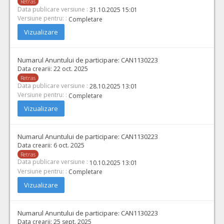
Retras
Cant min si max este specificata in caietul de sarcini, al prezentei documentatii.
Data publicare versiune :
31.10.2025 15:01
COD CPV:
33111710-1 Accesorii pentru angiografie (Rev.2)
Versiune pentru: :
Completare
VALOAREA ESTIMATA FARA
ATRIBUIT
Vizualizare
TVA:
15.400,00 - 154.000,00 Leu
Numarul Anuntului de participare:
CAN1130223
48.
Materiale endovasculare pentru Anevrisme de tip B + Dispozitive de tip Flow Divertor
Data crearii:
22 oct. 2025
Cant min si max este specificata in caietul de sarcini, al prezentei documentatii
Retras
Data publicare versiune :
28.10.2025 13:01
COD CPV:
33111710-1 Accesorii pentru angiografie (Rev.2)
Versiune pentru: :
Completare
VALOAREA ESTIMATA FARA
ATRIBUIT
Vizualizare
TVA:
52.480,00 - 204.960,00 Leu
Numarul Anuntului de participare:
CAN1130223
Data crearii:
6 oct. 2025
Retras
Data publicare versiune :
10.10.2025 13:01
Versiune pentru: :
Completare
Vizualizare
Numarul Anuntului de participare:
CAN1130223
Data crearii:
25 sept. 2025