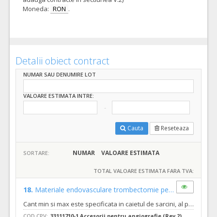
Moneda:
RON
.
Detalii obiect contract
NUMAR SAU DENUMIRE LOT
VALOARE ESTIMATA INTRE:
Cauta
Reseteaza
NUMAR
VALOARE ESTIMATA
SORTARE:
TOTAL VALOARE ESTIMATA FARA TVA:
18.
Materiale endovasculare trombectomie pentru ocluzie proximala
Cant min si max este specificata in caietul de sarcini, al prezentei documentatii
COD CPV:
33111710-1 Accesorii pentru angiografie (Rev.2)