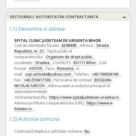
SECTIUNEA I: AUTORITATEA CONTRACTANTA
I.1) Denumire si adrese
SPITAL CLINIC JUDETEAN DE URGENTA BIHOR
Cod de identitate fiscala
4208498
,
Adresa:
Strada:
Republicii, nr. 37
,
Tipul juridic al
cumparatorului:
Organism de drept public
,
Localitate:
Oradea
,
Cod NUTS
RO111 Bihor
,
Cod
Postal:
410159
,
Tara:
Romania
,
E-
mail:
scjo.achizitii@yahoo.com
,
Telefon:
+40 749058149
,
Fax:
+40 259417169
,
Persoana de contact
BOGDAN-
NICOLAE IURCOV
,
Adresa web a sediului principal al
autoritatii/entitatii
contractante(URL)
https://www.spitaljudetean-oradea.ro
.
Adresa profilului cumparatorului (URL)
https://www.e-
licitatie.ro
,
I.2) Achizitie comuna
Contractul implica o achizitie comuna
Nu
.