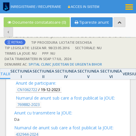
|
INREGISTRARE / RECUPERARE
ACCES IN SISTEM
RO
EN
Documente constatatoare (0)
Tipareste anunt
Achizitie atribuita prin anunt de atribuire la anunt de participare
TIP PROCEDURA: LICITATIE DESCHISA
RETRAS
TIP LEGISLATIE: LEGEA NR. 98/23.05.2016
SECTORIALE: NU
TRIMIS LA JOUE: NU
PPP: NU
DATA TRANSMITERII IN SEAP:17 IUL. 2024
DENUMIRE AC:
SPITAL CLINIC JUDETEAN DE URGENTA BIHOR
DETALII
SECTIUNEA
SECTIUNEA
SECTIUNEA
SECTIUNEA
SECTIUNEA
TALII
VERSI
I
II
IV
V
VI
Anunt de participare:
CN1062722
/
19-12-2023
Numarul de anunt sub care a fost publicat la JOUE:
769882-2023
Anunt cu transmitere la JOUE:
Da
Numarul de anunt sub care a fost publicat la JOUE:
432944-2024