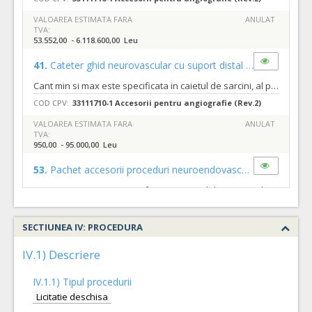
VALOAREA ESTIMATA FARA
ANULAT
TVA:
53.552,00 - 6.118.600,00 Leu
41.
Cateter ghid neurovascular cu suport distal
(LOT-0041)
Cant min si max este specificata in caietul de sarcini, al prezentei documentatii.
COD CPV:
33111710-1 Accesorii pentru angiografie (Rev.2)
VALOAREA ESTIMATA FARA
ANULAT
TVA:
950,00 - 95.000,00 Leu
53.
Pachet accesorii proceduri neuroendovasculare radiale si femurale
Cant min si max este specificata in caietul de sarcini, al prezentei documentatii.
COD CPV:
33111710-1 Accesorii pentru angiografie (Rev.2)
SECTIUNEA IV: PROCEDURA
VALOAREA ESTIMATA FARA
ANULAT
TVA:
252,85 - 248.702,00 Leu
IV.1) Descriere
43.
Materiale ocluzie artere mari
(LOT-0043)
IV.1.1) Tipul procedurii
Cant min si max este specificata in caietul de sarcini, al prezentei documentatii.
Licitatie deschisa
COD CPV:
33111710-1 Accesorii pentru angiografie (Rev.2)