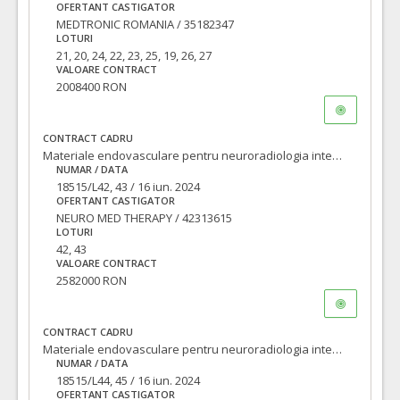
OFERTANT CASTIGATOR
COD CPV:
33111710-1 Accesorii pentru angiografie (Rev.2)
MEDTRONIC ROMANIA / 35182347
VALOAREA ESTIMATA FARA
ATRIBUIT
LOTURI
TVA:
21, 20, 24, 22, 23, 25, 19, 26, 27
3.500,00 - 1.750.000,00 Leu
VALOARE CONTRACT
2008400 RON
4.
Cateter ghid cu balon la capatul distal ( 8F )
(LOT-0004)
Cant min si max este specificata in caietul de sarcini, al prezentei documentatii.
CONTRACT CADRU
COD CPV:
33111710-1 Accesorii pentru angiografie (Rev.2)
Materiale endovasculare pentru neuroradiologia interventionala
NUMAR / DATA
VALOAREA ESTIMATA FARA
ATRIBUIT
TVA:
18515/L42, 43 / 16 iun. 2024
4.600,00 - 18.400,00 Leu
OFERTANT CASTIGATOR
NEURO MED THERAPY / 42313615
17.
Balon remodelare venoasa
(LOT-0017)
LOTURI
42, 43
Cant min si max este specificata in caietul de sarcini, al prezentei documentatii.
VALOARE CONTRACT
COD CPV:
33111710-1 Accesorii pentru angiografie (Rev.2)
2582000 RON
VALOAREA ESTIMATA FARA
ATRIBUIT
TVA:
6.230,00 - 124.600,00 Leu
CONTRACT CADRU
Materiale endovasculare pentru neuroradiologia interventionala
15.
Stent extractor tromb intracranial
(LOT-0015)
NUMAR / DATA
18515/L44, 45 / 16 iun. 2024
Cant min si max este specificata in caietul de sarcini, al prezentei documentatii.
OFERTANT CASTIGATOR