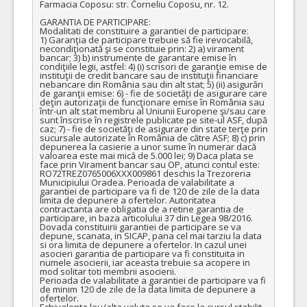
Farmacia Coposu: str. Corneliu Coposu, nr. 12.

COD CPV:
33111710-1 Accesorii pentru angiografie (Rev.2)
GARANTIA DE PARTICIPARE:

Modalitati de constituire a garantiei de participare: 

VALOAREA ESTIMATA FARA
ATRIBUIT
1) Garanţia de participare trebuie să fie irevocabilă, 
TVA:
necondiţionată şi se constituie prin: 2) a) virament 
21.917,00 - 2.502.900,00 Leu
bancar; 3) b) instrumente de garantare emise în 
condiţiile legii, astfel: 4) (i) scrisori de garanţie emise de 
instituţii de credit bancare sau de instituţii financiare 
35.
SISTEM INTRASACULAR deviant de flux
(LOT-0035)
nebancare din România sau din alt stat; 5) (ii) asigurări 
de garanţii emise: 6) - fie de societăţi de asigurare care 
Cant min si max este specificata in caietul de sarcini, al prezentei documentatii.
deţin autorizaţii de funcţionare emise în România sau 
într-un alt stat membru al Uniunii Europene şi/sau care 
COD CPV:
33111710-1 Accesorii pentru angiografie (Rev.2)
sunt înscrise în registrele publicate pe site-ul ASF, după 
caz; 7) - fie de societăţi de asigurare din state terţe prin 
sucursale autorizate în România de către ASF; 8) c) prin 
VALOAREA ESTIMATA FARA
ATRIBUIT
depunerea la casierie a unor sume în numerar dacă 
TVA:
valoarea este mai mică de 5.000 lei; 9) Daca plata se 
49.000,00 - 490.000,00 Leu
face prin Virament bancar sau OP, atunci contul este: 
RO72TREZ0765006XXX009861 deschis la Trezoreria 
30.
Catetere ghid dublu lumen cu balon la capătul distal
(LOT-
Municipiului Oradea. Perioada de valabilitate a 
garantiei de participare va fi de 120 de zile de la data 
limita de depunere a ofertelor. Autoritatea 
Cant min si max este specificata in caietul de sarcini, al prezentei documentatii.
contractanta are obligatia de a retine garantia de 
participare, in baza articolului 37 din Legea 98/2016. 
COD CPV:
33111710-1 Accesorii pentru angiografie (Rev.2)
Dovada constituirii garantiei de participare se va 
depune, scanata, in SICAP, pana cel mai tarziu la data 
VALOAREA ESTIMATA FARA
ATRIBUIT
si ora limita de depunere a ofertelor. In cazul unei 
TVA:
asocieri garantia de participare va fi constituita in 
4.850,00 - 48.500,00 Leu
numele asocierii, iar aceasta trebuie sa acopere in 
mod solitar toti membrii asocierii.

Perioada de valabilitate a garantiei de participare va fi 
37.
Materiale embolizare anevrisme recanalizate
(LOT-0037)
de minim 120 de zile de la data limita de depunere a 
ofertelor. 

Cant min si max este specificata in caietul de sarcini, al prezentei documentatii.
Echivalenta leu/alta valuta se va face la cursul stabilit 