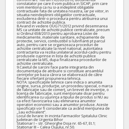
constatator pe care il vom publica in SICAP, prin care 
COD CPV:
33111710-1 Accesorii pentru angiografie (Rev.2)
vom mentiona ca nu si-a indeplinit obligatiile 
contractuale fata de unitatea noastra, iar pe viitor, in 
VALOAREA ESTIMATA FARA
ATRIBUIT
situatia neindeplinirii obligatiilor contractuale, 
excluderea dintr-o procedura pentru atribuirea unui 
TVA:
contract de achizitie publica.

16.630,00 - 1.654.680,00 Leu
8.Avand in vedere OUG71/2012 privind desemnarea 
MS ca unitate de achizitii publice centralizate, precum 
44.
Interventii cerebrale abord radial
(LOT-0044)
si Ordinul 658/2013 pentru aprobarea Listei de 
medicamente, materiale sanitare, echipamente de 
protectie, servicii, combustibil si lubrifianti pt parcul 
Cant min si max este specificata in caietul de sarcini, al prezentei documentatii.
auto, pentru care se organizeaza proceduri de 
achizitie centralizate la nivel national, autoritatea 
COD CPV:
33111710-1 Accesorii pentru angiografie (Rev.2)
contractanta va rezilia unilateral acordul-cadru pentru 
produsele cuprinse in lista de achizitii publice 
VALOAREA ESTIMATA FARA
ATRIBUIT
centralizate la MS, dupa finalizarea procedurilor de 
TVA:
achizitie centralizate. 

45.260,00 - 2.303.600,00 Leu
9.Caietul de sarcini face parte integranta din 
documentaţia de atribuire si constituie ansamblul 
cerinţelor pe baza cărora se elaborează de către 
45.
Pachet embolizare anevrisme cu spirale din platina neacoperite, microcateter, sistem de detasare si cabluri de detasare
fiecare ofertant propunerea tehnica.

NOTA: specificaţiile tehnice care indica o anumita 
Cant min si max este specificata in caietul de sarcini, al prezentei documentatii.
origine, sursa, producţie, un procedeu special, o marca 
de fabricaţie sau de comerţ, un brevet de invenţie, o 
COD CPV:
33111710-1 Accesorii pentru angiografie (Rev.2)
licenţa de fabricaţie, sunt menţionate doar pentru 
identificarea cu uşurinţa a tipului de produs si NU au 
VALOAREA ESTIMATA FARA
ATRIBUIT
ca efect favorizarea sau eliminarea anumitor 
operatori economici sau a anumitor produse. Aceste 
TVA:
specificaţii vor fi considerate ca având menţiunea de 
10.300,00 - 402.400,00 Leu
,,sau echivalent”.

Locul de livrare: In incinta Farmaciilor Spitalului Clinic 
52.
Materiale endovasculare ocluzii carotidiene in tandem cu trombi fibrinosi intracerebrali
Judetean de Urgenta Bihor

Stationar I – str. Gheorghe Doja nr. 65-67, Et.1;

Stationar III – Calea Clujului, nr.50.

Cant min si max este specificata in caietul de sarcini, al prezentei documentatii.