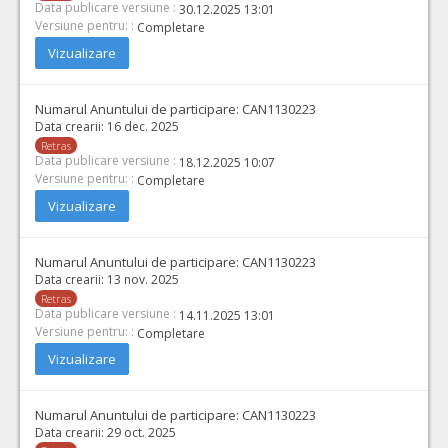
Cant min si max este specificata in caietul de sarcini, al prezentei documentatii.
Data publicare versiune :
30.12.2025 13:01
Versiune pentru: :
Completare
COD CPV:
33111710-1 Accesorii pentru angiografie (Rev.2)
Vizualizare
VALOAREA ESTIMATA FARA
ATRIBUIT
TVA:
17.700,00 - 159.400,00 Leu
Numarul Anuntului de participare:
CAN1130223
49.
Pachet de materiale endovasculare pentru trombectomii de tip A
Data crearii:
16 dec. 2025
Retras
Cant min si max este specificata in caietul de sarcini, al prezentei documentatii.
Data publicare versiune :
18.12.2025 10:07
Versiune pentru: :
COD CPV:
33111710-1 Accesorii pentru angiografie (Rev.2)
Completare
Vizualizare
VALOAREA ESTIMATA FARA
ATRIBUIT
TVA:
16.500,00 - 290.000,00 Leu
Numarul Anuntului de participare:
CAN1130223
50.
Materiale Chirurgie Spinala
(LOT-0050)
Data crearii:
13 nov. 2025
Retras
Cant min si max este specificata in caietul de sarcini, al prezentei documentatii.
Data publicare versiune :
14.11.2025 13:01
COD CPV:
33111710-1 Accesorii pentru angiografie (Rev.2)
Versiune pentru: :
Completare
Vizualizare
VALOAREA ESTIMATA FARA
ATRIBUIT
TVA:
6.200,00 - 496.000,00 Leu
Numarul Anuntului de participare:
CAN1130223
47.
Materiale Endovasculare pentru Anevrisme de tip A
(LOT-
Data crearii:
29 oct. 2025