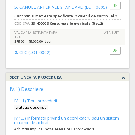
5.
CANULE ARTERIALE STANDARD
(LOT-0005)
Cant min si max este specificata in caietul de sarcini, al prezentei documentatii.
COD CPV:
33140000-3 Consumabile medicale (Rev.2)
VALOAREA ESTIMATA FARA
ATRIBUIT
TVA:
375,00 - 75.000,00 Leu
2.
CEC
(LOT-0002)
Cant min si max este specificata in caietul de sarcini, al prezentei documentatii.
COD CPV:
33140000-3 Consumabile medicale (Rev.2)
SECTIUNEA IV: PROCEDURA
VALOAREA ESTIMATA FARA
ATRIBUIT
TVA:
1.900,00 - 950.000,00 Leu
IV.1) Descriere
13.
FIRE DE STIMULARE EPICARDICA
(LOT-0013)
IV.1.1) Tipul procedurii
Cant min si max este specificata in caietul de sarcini, al prezentei documentatii.
Licitatie deschisa
COD CPV:
33140000-3 Consumabile medicale (Rev.2)
IV.1.3) Informatii privind un acord-cadru sau un sistem
dinamic de achizitii:
VALOAREA ESTIMATA FARA
ATRIBUIT
TVA:
Achizitia implica incheierea unui acord-cadru
185,00 - 43.500,00 Leu