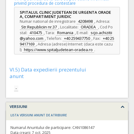
privind procedura de contestare
SPITALUL CLINIC JUDETEAN DE URGENTA ORADE
A, COMPARTIMENT JURIDIC
Numar national de inregistrare
4208498
,
Adresa:
Str.Republiciin nr.37
,
Localitate:
ORADEA
,
Cod Po
stal:
410475
,
Tara:
Romania
,
E-mail:
scjo.achizitii
@yahoo.com
,
Telefon:
+40 259437750
,
Fax:
+40 25
9417169
,
Adresa (adrese) Internet: (daca este cazu
l)
https://www.spitaljudetean-oradea.ro
.
VI.5) Data expedierii prezentului
anunt
-
VERSIUNI
LISTA VERSIUNI ANUNT DE ATRIBUIRE
Numarul Anuntului de participare:
CAN1086147
Data crearii:
7 oct. 2025