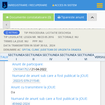
|
INREGISTRARE / RECUPERARE
ACCES IN SISTEM
RO
EN
Documente constatatoare (0)
Tipareste anunt
Achizitie atribuita prin anunt de atribuire la anunt de participare
TIP PROCEDURA: LICITATIE DESCHISA
RETRAS
TIP LEGISLATIE: LEGEA NR. 98/23.05.2016
SECTORIALE: NU
TRIMIS LA JOUE: NU
PPP: NU
DATA TRANSMITERII IN SEAP:30 IUL. 2024
DENUMIRE AC:
SPITAL CLINIC JUDETEAN DE URGENTA ORADEA
DETALII
SECTIUNEA
SECTIUNEA
SECTIUNEA
SECTIUNEA
SECTIUNEA
TALII
VERSI
I
II
IV
V
VI
Anunt de participare:
CN1041752
/
21-04-2022
Numarul de anunt sub care a fost publicat la JOUE:
2022/S 079-211545
Anunt cu transmitere la JOUE:
Da
Numarul de anunt sub care a fost publicat la JOUE:
459442-2024