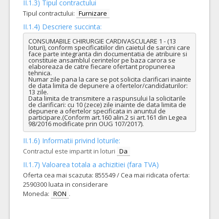
II.1.3) Tipul contractului
Tipul contractului:
Furnizare
II.1.4) Descriere succinta:
CONSUMABILE CHIRURGIE CARDIVASCULARE 1 - (13 
loturi), conform specificatiilor din caietul de sarcini care 
face parte integranta din documentatia de atribuire si 
constituie ansamblul cerintelor pe baza carora se 
elaboreaza de catre fiecare ofertant propunerea 
tehnica.

Numar zile pana la care se pot solicita clarificari inainte 
de data limita de depunere a ofertelor/candidaturilor: 
13 zile.

Data limita de transmitere a raspunsului la solicitarile 
de clarificari: cu 10 (zece) zile inainte de data limita de 
depunere a ofertelor specificata in anuntul de 
participare.(Conform art.160 alin.2 si art.161 din Legea 
98/2016 modificate prin OUG 107/2017).
II.1.6) Informatii privind loturile:
Contractul este impartit in loturi
Da
II.1.7) Valoarea totala a achizitiei (fara TVA)
Oferta cea mai scazuta: 855549 / Cea mai ridicata oferta:
2590300 luata in considerare
Moneda:
RON
.