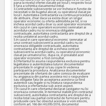
pana la nivelul ofertei clasate pe locul I, respectiv locul 
II fara a schimba clasamentul initial.

3.Contractele subsecvente se vor încheia in functie de 
necesitati si de bugetul alocat, cu operatorul clasat pe 
locul I. Autoritatea contractanta va continua procedura 
de atribuire, chiar daca va exista doar un singur 
operator economic cu oferta admisibila pe lot, si va 
incheia acordul cadru doar cu acel operator economic.

4.In cazul in care operatorii economici semnatari ai 
acordului-cadru nu isi onoreaza obligatiile 
contractuale, autoritatea contractanta are dreptul de a 
rezilia unilateral acordul-cadru.

5.In cazul in care operatorul economic  semnatar al 
unui contract subsecvent la acordul-cadru nu isi 
onoreaza obligatiile contractuale, autoritatea 
contractanta are dreptul de a incheia contract 
subsecvent la acordul-cadru, cu operatorul economic 
clasat pe urmatorul loc, dupa ce, in prealabil acel 
operator economic a fost consultat.

6.Ofertantul îsi asuma raspunderea exclusiva pentru 
legalitatea si autenticitatea tuturor documentelor 
prezentate în original si/sau copie în vederea 
participarii la procedura. Analizarea documentelor 
prezentate de ofertanti de catre comisia de evaluare 
nu angajeaza din partea acesteia nici o raspundere 
sau obligatie fata de acceptarea acestora ca fiind 
autentice sau legale si nu înlatura raspunderea 
exclusiva a ofertantului sub acest aspect.

7.În cazul în care ofertantul declarat castigator nu îsi 
onoreaza comenzile, în termenul stabilit prin contractul 
subsecvent, autoritatea contractanta are dreptul de a 
rezilia total sau partial contractul de furnizare pentru 
produsele care fac obiectul acestuia si vom intocmi, 
conform art. 166 din HG395/2016, documentul 