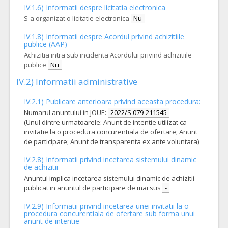
IV.1.6) Informatii despre licitatia electronica
1.
CHIRURGIE OPCAB
(LOT-0001)
S-a organizat o licitatie electronica
Nu
Cant min si max este specificata in caietul de sarcini, al prezentei documentatii.
IV.1.8) Informatii despre Acordul privind achizitiile
COD CPV:
33140000-3 Consumabile medicale (Rev.2)
publice (AAP)
Achizitia intra sub incidenta Acordului privind achizitiile
VALOAREA ESTIMATA FARA
ATRIBUIT
TVA:
publice
Nu
3.255,00 - 337.000,00 Leu
IV.2) Informatii administrative
6.
CANULA VENOASA PERIFERICA
(LOT-0006)
IV.2.1) Publicare anterioara privind aceasta procedura:
Cant min si max este specificata in caietul de sarcini, al prezentei documentatii.
Numarul anuntului in JOUE:
2022/S 079-211545
COD CPV:
33140000-3 Consumabile medicale (Rev.2)
(Unul dintre urmatoarele: Anunt de intentie utilizat ca
invitatie la o procedura concurentiala de ofertare; Anunt
VALOAREA ESTIMATA FARA
ATRIBUIT
TVA:
de participare; Anunt de transparenta ex ante voluntara)
1.360,00 - 136.000,00 Leu
IV.2.8) Informatii privind incetarea sistemului dinamic
10.
TOURNIQUET
(LOT-0010)
de achizitii
Anuntul implica incetarea sistemului dinamic de achizitii
Cant min si max este specificata in caietul de sarcini, al prezentei documentatii.
publicat in anuntul de participare de mai sus
-
COD CPV:
33140000-3 Consumabile medicale (Rev.2)
IV.2.9) Informatii privind incetarea unei invitatii la o
VALOAREA ESTIMATA FARA
ATRIBUIT
procedura concurentiala de ofertare sub forma unui
TVA:
anunt de intentie
102,00 - 30.600,00 Leu