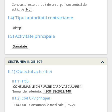
Contractul este atribuit de un organism central de
achizitie
Nu
.
I.4) Tipul autoritatii contractante
Alt tip
I.5) Activitate principala
Sanatate
SECTIUNEA II: OBIECT
II.1) Obiectul achizitiei
II.1.1) Titlu:
CONSUMABILE CHIRURGIE CARDIVASCULARE 1
Numar de referinta:
4208498/2022/148
II.1.2) Cod CPV principal:
33140000-3 Consumabile medicale (Rev.2)