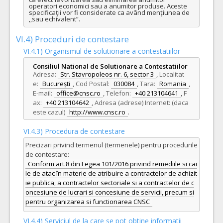
operatori economici sau a anumitor produse. Aceste 
specificaţii vor fi considerate ca având menţiunea de 
,,sau echivalent”.
VI.4) Proceduri de contestare
VI.4.1) Organismul de solutionare a contestatiilor
Consiliul National de Solutionare a Contestatiilor
Adresa:
Str. Stavropoleos nr. 6, sector 3
,
Localitat
e:
București
,
Cod Postal:
030084
,
Tara:
Romania
,
E-mail:
office@cnsc.ro
,
Telefon:
+40 213104641
,
F
ax:
+40 213104642
,
Adresa (adrese) Internet: (daca
este cazul)
http://www.cnsc.ro
.
VI.4.3) Procedura de contestare
Precizari privind termenul (termenele) pentru procedurile
de contestare:
Conform art.8 din Legea 101/2016 privind remediile si cai
le de atac în materie de atribuire a contractelor de achizit
ie publica, a contractelor sectoriale si a contractelor de c
oncesiune de lucrari si concesiune de servicii, precum si
pentru organizarea si functionarea CNSC
VI.4.4) Serviciul de la care se pot obtine informatii