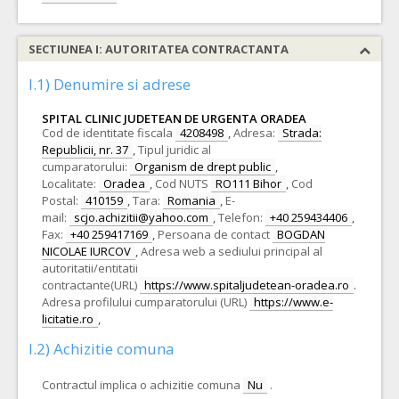
SECTIUNEA I: AUTORITATEA CONTRACTANTA
I.1) Denumire si adrese
SPITAL CLINIC JUDETEAN DE URGENTA ORADEA
Cod de identitate fiscala
4208498
,
Adresa:
Strada:
Republicii, nr. 37
,
Tipul juridic al
cumparatorului:
Organism de drept public
,
Localitate:
Oradea
,
Cod NUTS
RO111 Bihor
,
Cod
Postal:
410159
,
Tara:
Romania
,
E-
mail:
scjo.achizitii@yahoo.com
,
Telefon:
+40 259434406
,
Fax:
+40 259417169
,
Persoana de contact
BOGDAN
NICOLAE IURCOV
,
Adresa web a sediului principal al
autoritatii/entitatii
contractante(URL)
https://www.spitaljudetean-oradea.ro
.
Adresa profilului cumparatorului (URL)
https://www.e-
licitatie.ro
,
I.2) Achizitie comuna
Contractul implica o achizitie comuna
Nu
.