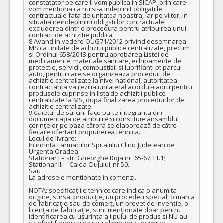
constatator pe care il vom publica in SICAP, prin care 
vom mentiona ca nu si-a indeplinit obligatiile 
contractuale fata de unitatea noastra, iar pe viitor, in 
situatia neindeplinirii obligatiilor contractuale, 
excluderea dintr-o procedura pentru atribuirea unui 
contract de achizitie publica.

8.Avand in vedere OUG71/2012 privind desemnarea 
MS ca unitate de achizitii publice centralizate, precum 
si Ordinul 658/2013 pentru aprobarea Listei de 
medicamente, materiale sanitare, echipamente de 
protectie, servicii, combustibil si lubrifianti pt parcul 
auto, pentru care se organizeaza proceduri de 
achizitie centralizate la nivel national, autoritatea 
contractanta va rezilia unilateral acordul-cadru pentru 
produsele cuprinse in lista de achizitii publice 
centralizate la MS, dupa finalizarea procedurilor de 
achizitie centralizate. 

9.Caietul de sarcini face parte integranta din 
documentaţia de atribuire si constituie ansamblul 
cerinţelor pe baza cărora se elaborează de către 
fiecare ofertant propunerea tehnica.

Locul de livrare: 

In incinta Farmaciilor Spitalului Clinic Judetean de 
Urgenta Oradea

Stationar I – str. Gheorghe Doja nr. 65-67, Et.1;

Stationar III – Calea Clujului, nr.50.

Sau

La adresele mentionate in comenzi.

NOTA: specificaţiile tehnice care indica o anumita 
origine, sursa, producţie, un procedeu special, o marca 
de fabricaţie sau de comerţ, un brevet de invenţie, o 
licenţa de fabricaţie, sunt menţionate doar pentru 
identificarea cu uşurinţa a tipului de produs si NU au 
ca efect favorizarea sau eliminarea anumitor 