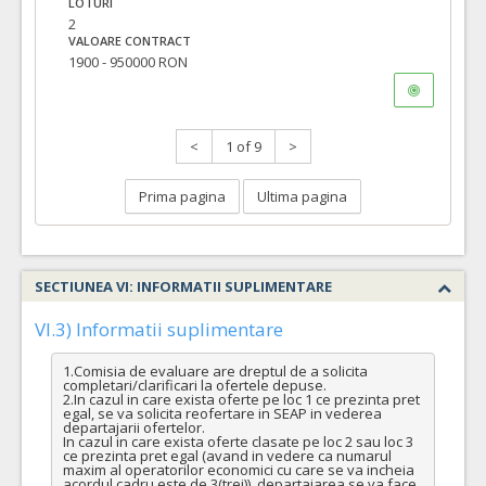
LOTURI
2
VALOARE CONTRACT
1900 - 950000 RON
<
1 of 9
>
Prima pagina
Ultima pagina
SECTIUNEA VI: INFORMATII SUPLIMENTARE
VI.3) Informatii suplimentare
1.Comisia de evaluare are dreptul de a solicita 
completari/clarificari la ofertele depuse.

2.In cazul in care exista oferte pe loc 1 ce prezinta pret 
egal, se va solicita reofertare in SEAP in vederea 
departajarii ofertelor.

In cazul in care exista oferte clasate pe loc 2 sau loc 3 
ce prezinta pret egal (avand in vedere ca numarul 
maxim al operatorilor economici cu care se va incheia 
acordul cadru este de 3(trei)), departajarea se va face 