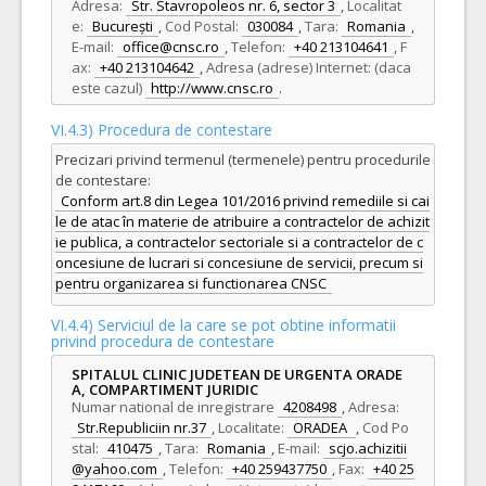
Adresa:
Str. Stavropoleos nr. 6, sector 3
,
Localitat
e:
București
,
Cod Postal:
030084
,
Tara:
Romania
,
E-mail:
office@cnsc.ro
,
Telefon:
+40 213104641
,
F
ax:
+40 213104642
,
Adresa (adrese) Internet: (daca
este cazul)
http://www.cnsc.ro
.
VI.4.3) Procedura de contestare
Precizari privind termenul (termenele) pentru procedurile
de contestare:
Conform art.8 din Legea 101/2016 privind remediile si cai
le de atac în materie de atribuire a contractelor de achizit
ie publica, a contractelor sectoriale si a contractelor de c
oncesiune de lucrari si concesiune de servicii, precum si
pentru organizarea si functionarea CNSC
VI.4.4) Serviciul de la care se pot obtine informatii
privind procedura de contestare
SPITALUL CLINIC JUDETEAN DE URGENTA ORADE
A, COMPARTIMENT JURIDIC
Numar national de inregistrare
4208498
,
Adresa:
Str.Republiciin nr.37
,
Localitate:
ORADEA
,
Cod Po
stal:
410475
,
Tara:
Romania
,
E-mail:
scjo.achizitii
@yahoo.com
,
Telefon:
+40 259437750
,
Fax:
+40 25