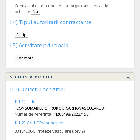
Contractul este atribuit de un organism central de
achizitie
Nu
.
I.4) Tipul autoritatii contractante
Alt tip
I.5) Activitate principala
Sanatate
SECTIUNEA II: OBIECT
II.1) Obiectul achizitiei
II.1.1) Titlu:
CONSUMABILE CHIRURGIE CARFIOVASCULARE 3
Numar de referinta:
4208498/2022/150
II.1.2) Cod CPV principal:
33184200-5 Proteze vasculare (Rev.2)