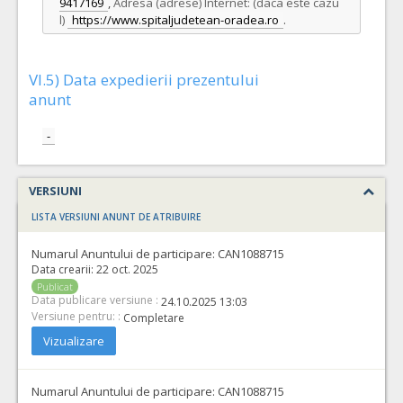
9417169
,
Adresa (adrese) Internet: (daca este cazu
l)
https://www.spitaljudetean-oradea.ro
.
VI.5) Data expedierii prezentului
anunt
-
VERSIUNI
LISTA VERSIUNI ANUNT DE ATRIBUIRE
Numarul Anuntului de participare:
CAN1088715
Data crearii:
22 oct. 2025
Publicat
Data publicare versiune :
24.10.2025 13:03
Versiune pentru: :
Completare
Vizualizare
Numarul Anuntului de participare:
CAN1088715