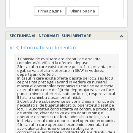
Prima pagina
Ultima pagina
SECTIUNEA VI: INFORMATII SUPLIMENTARE
VI.3) Informatii suplimentare
1.Comisia de evaluare are dreptul de a solicita 
completari/clarificari la ofertele depuse.

2.In cazul in care exista oferte pe loc 1 ce prezinta pret 
egal, se va solicita reofertare in SEAP in vederea 
departajarii ofertelor.

In cazul in care exista oferte clasate pe loc 2 sau loc 3 
ce prezinta pret egal (avand in vedere ca numarul 
maxim al operatorilor economici cu care se va incheia 
acordul cadru este de 3(trei)), departajarea se va face 
pana la nivelul ofertei clasate pe locul I, respectiv locul 
II fara a schimba clasamentul initial.

3.Contractele subsecvente se vor încheia in functie de 
necesitati si de bugetul alocat, cu operatorul clasat pe 
locul I. Autoritatea contractanta va continua procedura 
de atribuire, chiar daca va exista doar un singur 
operator economic cu oferta admisibila pe lot, si va 
incheia acordul cadru doar cu acel operator economic.

4.In cazul in care operatorii economici semnatari ai 
acordului-cadru nu isi onoreaza obligatiile 
contractuale, autoritatea contractanta are dreptul de a 