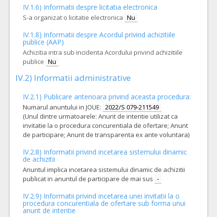
IV.1.6) Informatii despre licitatia electronica
12.
CATETERE FOGARTY SPECIALE
(LOT-0012)
S-a organizat o licitatie electronica
Nu
Cant min si max este specificata in caietul de sarcini, al prezentei documentatii.
IV.1.8) Informatii despre Acordul privind achizitiile
COD CPV:
33184200-5 Proteze vasculare (Rev.2)
publice (AAP)
Achizitia intra sub incidenta Acordului privind achizitiile
VALOAREA ESTIMATA FARA
ATRIBUIT
TVA:
publice
Nu
1.360,00 - 136.000,00 Leu
IV.2) Informatii administrative
11.
PETECE CHIRURGICALE
(LOT-0011)
IV.2.1) Publicare anterioara privind aceasta procedura:
Cant min si max este specificata in caietul de sarcini, al prezentei documentatii.
Numarul anuntului in JOUE:
2022/S 079-211549
COD CPV:
33184200-5 Proteze vasculare (Rev.2)
(Unul dintre urmatoarele: Anunt de intentie utilizat ca
invitatie la o procedura concurentiala de ofertare; Anunt
VALOAREA ESTIMATA FARA
ATRIBUIT
TVA:
de participare; Anunt de transparenta ex ante voluntara)
14.705,00 - 816.500,00 Leu
IV.2.8) Informatii privind incetarea sistemului dinamic
2.
Proteza vasculara ePTFE
(LOT-0002)
de achizitii
Anuntul implica incetarea sistemului dinamic de achizitii
Cant min si max este specificata in caietul de sarcini, al prezentei documentatii.
publicat in anuntul de participare de mai sus
-
COD CPV:
33184200-5 Proteze vasculare (Rev.2)
IV.2.9) Informatii privind incetarea unei invitatii la o
VALOAREA ESTIMATA FARA
ATRIBUIT
procedura concurentiala de ofertare sub forma unui
TVA:
anunt de intentie
74.353,00 - 531.593,00 Leu