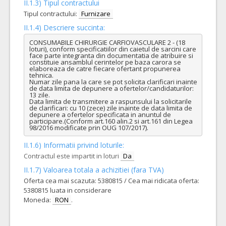
II.1.3) Tipul contractului
Tipul contractului:
Furnizare
II.1.4) Descriere succinta:
CONSUMABILE CHIRURGIE CARFIOVASCULARE 2 - (18 
loturi), conform specificatiilor din caietul de sarcini care 
face parte integranta din documentatia de atribuire si 
constituie ansamblul cerintelor pe baza carora se 
elaboreaza de catre fiecare ofertant propunerea 
tehnica.

Numar zile pana la care se pot solicita clarificari inainte 
de data limita de depunere a ofertelor/candidaturilor: 
13 zile.

Data limita de transmitere a raspunsului la solicitarile 
de clarificari: cu 10 (zece) zile inainte de data limita de 
depunere a ofertelor specificata in anuntul de 
participare.(Conform art.160 alin.2 si art.161 din Legea 
98/2016 modificate prin OUG 107/2017).
II.1.6) Informatii privind loturile:
Contractul este impartit in loturi
Da
II.1.7) Valoarea totala a achizitiei (fara TVA)
Oferta cea mai scazuta: 5380815 / Cea mai ridicata oferta:
5380815 luata in considerare
Moneda:
RON
.