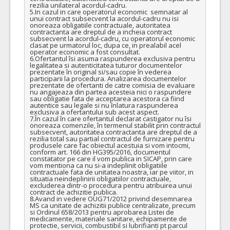
rezilia unilateral acordul-cadru.

5.In cazul in care operatorul economic  semnatar al 
unui contract subsecvent la acordul-cadru nu isi 
onoreaza obligatiile contractuale, autoritatea 
contractanta are dreptul de a incheia contract 
subsecvent la acordul-cadru, cu operatorul economic 
clasat pe urmatorul loc, dupa ce, in prealabil acel 
operator economic a fost consultat.

6.Ofertantul îsi asuma raspunderea exclusiva pentru 
legalitatea si autenticitatea tuturor documentelor 
prezentate în original si/sau copie în vederea 
participarii la procedura. Analizarea documentelor 
prezentate de ofertanti de catre comisia de evaluare 
nu angajeaza din partea acesteia nici o raspundere 
sau obligatie fata de acceptarea acestora ca fiind 
autentice sau legale si nu înlatura raspunderea 
exclusiva a ofertantului sub acest aspect.

7.În cazul în care ofertantul declarat castigator nu îsi 
onoreaza comenzile, în termenul stabilit prin contractul 
subsecvent, autoritatea contractanta are dreptul de a 
rezilia total sau partial contractul de furnizare pentru 
produsele care fac obiectul acestuia si vom intocmi, 
conform art. 166 din HG395/2016, documentul 
constatator pe care il vom publica in SICAP, prin care 
vom mentiona ca nu si-a indeplinit obligatiile 
contractuale fata de unitatea noastra, iar pe viitor, in 
situatia neindeplinirii obligatiilor contractuale, 
excluderea dintr-o procedura pentru atribuirea unui 
contract de achizitie publica.

8.Avand in vedere OUG71/2012 privind desemnarea 
MS ca unitate de achizitii publice centralizate, precum 
si Ordinul 658/2013 pentru aprobarea Listei de 
medicamente, materiale sanitare, echipamente de 
protectie, servicii, combustibil si lubrifianti pt parcul 