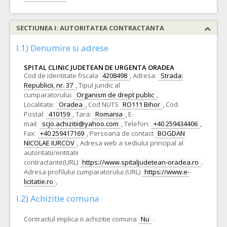
SECTIUNEA I: AUTORITATEA CONTRACTANTA
I.1) Denumire si adrese
SPITAL CLINIC JUDETEAN DE URGENTA ORADEA
Cod de identitate fiscala
4208498
,
Adresa:
Strada:
Republicii, nr. 37
,
Tipul juridic al
cumparatorului:
Organism de drept public
,
Localitate:
Oradea
,
Cod NUTS
RO111 Bihor
,
Cod
Postal:
410159
,
Tara:
Romania
,
E-
mail:
scjo.achizitii@yahoo.com
,
Telefon:
+40 259434406
,
Fax:
+40 259417169
,
Persoana de contact
BOGDAN
NICOLAE IURCOV
,
Adresa web a sediului principal al
autoritatii/entitatii
contractante(URL)
https://www.spitaljudetean-oradea.ro
.
Adresa profilului cumparatorului (URL)
https://www.e-
licitatie.ro
,
I.2) Achizitie comuna
Contractul implica o achizitie comuna
Nu
.