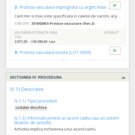
3.
Proteza vasculara impregnata cu argint liniara
(LOT-0003)
Cant min si max este specificata in caietul de sarcini, al prezentei documentatii.
COD CPV:
33184200-5 Proteze vasculare (Rev.2)
VALOAREA ESTIMATA FARA
ATRIBUIT
TVA:
3.871,00 - 130.090,00 Leu
9.
Proteza vasculara tesuta
(LOT-0009)
Cant min si max este specificata in caietul de sarcini, al prezentei documentatii.
COD CPV:
33184200-5 Proteze vasculare (Rev.2)
SECTIUNEA IV: PROCEDURA
VALOAREA ESTIMATA FARA
ATRIBUIT
TVA:
33.160,00 - 1.058.950,00 Leu
IV.1) Descriere
1.
Proteza vasculara tricotata
(LOT-0001)
IV.1.1) Tipul procedurii
Cant min si max este specificata in caietul de sarcini, al prezentei documentatii.
Licitatie deschisa
COD CPV:
33184200-5 Proteze vasculare (Rev.2)
IV.1.3) Informatii privind un acord-cadru sau un sistem
dinamic de achizitii:
VALOAREA ESTIMATA FARA
ATRIBUIT
TVA:
Achizitia implica incheierea unui acord-cadru
57.477,00 - 1.343.612,00 Leu