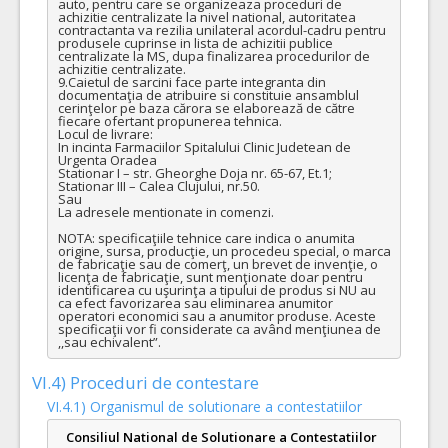
auto, pentru care se organizeaza proceduri de 
achizitie centralizate la nivel national, autoritatea 
contractanta va rezilia unilateral acordul-cadru pentru 
produsele cuprinse in lista de achizitii publice 
centralizate la MS, dupa finalizarea procedurilor de 
achizitie centralizate. 

9.Caietul de sarcini face parte integranta din 
documentaţia de atribuire si constituie ansamblul 
cerinţelor pe baza cărora se elaborează de către 
fiecare ofertant propunerea tehnica.

Locul de livrare: 

In incinta Farmaciilor Spitalului Clinic Judetean de 
Urgenta Oradea

Stationar I – str. Gheorghe Doja nr. 65-67, Et.1;

Stationar III – Calea Clujului, nr.50.

Sau

La adresele mentionate in comenzi.

NOTA: specificaţiile tehnice care indica o anumita 
origine, sursa, producţie, un procedeu special, o marca 
de fabricaţie sau de comerţ, un brevet de invenţie, o 
licenţa de fabricaţie, sunt menţionate doar pentru 
identificarea cu uşurinţa a tipului de produs si NU au 
ca efect favorizarea sau eliminarea anumitor 
operatori economici sau a anumitor produse. Aceste 
specificaţii vor fi considerate ca având menţiunea de 
,,sau echivalent”.
VI.4) Proceduri de contestare
VI.4.1) Organismul de solutionare a contestatiilor
Consiliul National de Solutionare a Contestatiilor