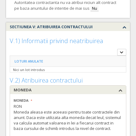
Autoritatea contractanta nu va atribui niciun alt contract
pe baza anuntului de intentie de mai sus
7.
Proteza vasculara impregnata cu argint, ultrasubtire suport radial (ranforsata)
Nu
Cant min si max este specificata in caietul de sarcini, al prezentei documentatii.
COD CPV:
33184200-5 Proteze vasculare (Rev.2)
SECTIUNEA V: ATRIBUIREA CONTRACTULUI
VALOAREA ESTIMATA FARA
ATRIBUIT
TVA:
V.1) Informatii privind neatribuirea
21.524,00 - 430.480,00 Leu
5.
Proteza vasculara impregnata cu argint cu suport radial (ranforsata)
LOTURI ANULATE
Cant min si max este specificata in caietul de sarcini, al prezentei documentatii.
Nici un lot introdus
COD CPV:
33184200-5 Proteze vasculare (Rev.2)
V.2) Atribuirea contractului
VALOAREA ESTIMATA FARA
ATRIBUIT
TVA:
2.114,00 - 211.400,00 Leu
MONEDA
10.
Proteza vasculara Arc Aortic 4 ramuri tesuta
(LOT-0010)
MONEDA:
RON
Cant min si max este specificata in caietul de sarcini, al prezentei documentatii.
Moneda aleasa este aceeasi pentru toate contractele din
COD CPV:
33184200-5 Proteze vasculare (Rev.2)
anunt. Daca este utilizata alta moneda decat leul, sistemul
va calcula automat valoarea in lei a fiecarui contract in
VALOAREA ESTIMATA FARA
ATRIBUIT
baza cursului de schimb introdus la nivel de contract.
TVA:
10.500,00 - 315.000,00 Leu