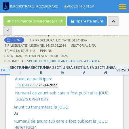
|
INREGISTRARE / RECUPERARE
ACCES IN SISTEM
RO
EN
Documente constatatoare (0)
Tipareste anunt
Achizitie atribuita prin anunt de atribuire la anunt de participare
TIP PROCEDURA: LICITATIE DESCHISA
RETRAS
TIP LEGISLATIE: LEGEA NR. 98/23.05.2016
SECTORIALE: NU
TRIMIS LA JOUE: NU
PPP: NU
DATA TRANSMITERII IN SEAP:30 IUL. 2024
DENUMIRE AC:
SPITAL CLINIC JUDETEAN DE URGENTA ORADEA
DETALII
SECTIUNEA
SECTIUNEA
SECTIUNEA
SECTIUNEA
SECTIUNEA
TALII
VERSI
I
II
IV
V
VI
Anunt de participare:
CN1041755
/
21-04-2022
Numarul de anunt sub care a fost publicat la JOUE:
2022/S 079-211549
Anunt cu transmitere la JOUE:
Da
Numarul de anunt sub care a fost publicat la JOUE:
461671-2024