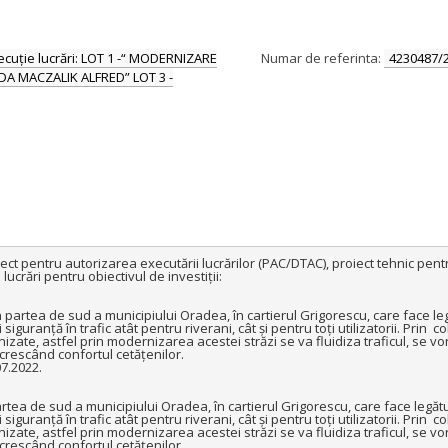
ecuție lucrări: LOT 1 -“ MODERNIZARE
Numar de referinta:
4230487/
A MACZALIK ALFRED” LOT 3 -
ect pentru autorizarea executării lucrărilor (PAC/DTAC), proiect tehnic pentru
ucrări pentru obiectivul de investiții:

rtea de sud a municipiului Oradea, în cartierul Grigorescu, care face legă
iguranță în trafic atât pentru riverani, cât și pentru toți utilizatorii. Prin  c
ate, astfel prin modernizarea acestei străzi se va fluidiza traficul, se vor
rescând confortul cetățenilor.

7.2022.

ea de sud a municipiului Oradea, în cartierul Grigorescu, care face legătur
iguranță în trafic atât pentru riverani, cât și pentru toți utilizatorii. Prin  c
ate, astfel prin modernizarea acestei străzi se va fluidiza traficul, se vor
rescând confortul cetățenilor.
