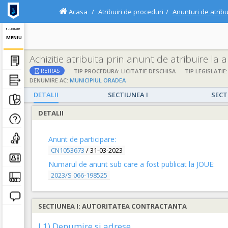
Acasa
Atribuiri de proceduri
Anunturi de atribu
E - LICITATIE
MENIU
Achizitie atribuita prin anunt de atribuire la
TIP PROCEDURA: LICITATIE DESCHISA
TIP LEGISLATIE:
RETRAS
DENUMIRE AC:
MUNICIPIUL ORADEA
DETALII
SECTIUNEA I
SECT
DETALII
Anunt de participare:
CN1053673
/
31-03-2023
Numarul de anunt sub care a fost publicat la JOUE:
2023/S 066-198525
SECTIUNEA I: AUTORITATEA CONTRACTANTA
I.1) Denumire si adrese