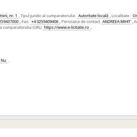
irii, nr. 1
,
Tipul juridic al cumparatorului:
Autoritate locală
,
Localitate:
O
259437000
,
Fax:
+4 0259409406
,
Persoana de contact
ANDREEA MIHIT
,
A
ui cumparatorului (URL)
https://www.e-licitatie.ro
,
Nu
.