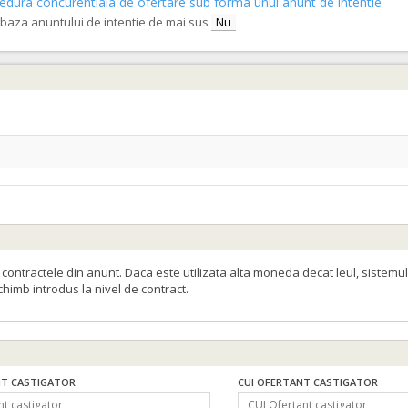
procedura concurentiala de ofertare sub forma unui anunt de intentie
e baza anuntului de intentie de mai sus
Nu
ontractele din anunt. Daca este utilizata alta moneda decat leul, sistemul
schimb introdus la nivel de contract.
T CASTIGATOR
CUI OFERTANT CASTIGATOR