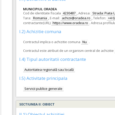
MUNICIPIUL ORADEA
Cod de identitate fiscala
4230487
,
Adresa:
Strada: Piata Un
Tara:
Romania
,
E-mail:
achizii@oradea.ro
,
Telefon:
+4 0
contractante(URL)
https://www.oradea.ro
.
Adresa profilul
I.2) Achizitie comuna
Contractul implica o achizitie comuna
Nu
.
Contractul este atribuit de un organism central de achizitie
I.4) Tipul autoritatii contractante
Autoritatea regională sau locală
I.5) Activitate principala
Servicii publice generale
SECTIUNEA II: OBIECT
II.1) Obiectul achizitiei