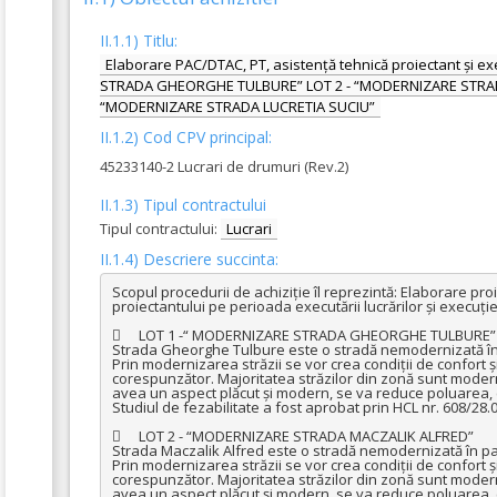
II.1.1) Titlu:
Elaborare PAC/DTAC, PT, asistență tehnică proiectant și ex
STRADA GHEORGHE TULBURE” LOT 2 - “MODERNIZARE STRAD
“MODERNIZARE STRADA LUCRETIA SUCIU”
II.1.2) Cod CPV principal:
45233140-2 Lucrari de drumuri (Rev.2)
II.1.3) Tipul contractului
Tipul contractului:
Lucrari
II.1.4) Descriere succinta:
Scopul procedurii de achiziție îl reprezintă: Elaborare proi
proiectantului pe perioada executării lucrărilor și execuție l
	LOT 1 -“ MODERNIZARE STRADA GHEORGHE TULBURE”

Strada Gheorghe Tulbure este o stradă nemodernizată în pa
Prin modernizarea străzii se vor crea condiții de confort și s
corespunzător. Majoritatea străzilor din zonă sunt moderniz
avea un aspect plăcut și modern, se va reduce poluarea, c
Studiul de fezabilitate a fost aprobat prin HCL nr. 608/28.0
	LOT 2 - “MODERNIZARE STRADA MACZALIK ALFRED”

Strada Maczalik Alfred este o stradă nemodernizată în part
Prin modernizarea străzii se vor crea condiții de confort și s
corespunzător. Majoritatea străzilor din zonă sunt moderniz
avea un aspect plăcut și modern, se va reduce poluarea, c