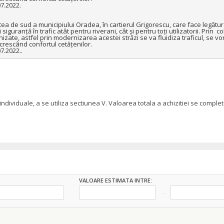
7.2022.

a de sud a municipiului Oradea, în cartierul Grigorescu, care face legătura
iguranță în trafic atât pentru riverani, cât și pentru toți utilizatorii. Prin  c
ate, astfel prin modernizarea acestei străzi se va fluidiza traficul, se vor
rescând confortul cetățenilor.

7.2022..
 individuale, a se utiliza sectiunea V. Valoarea totala a achizitiei se com
VALOARE ESTIMATA INTRE: