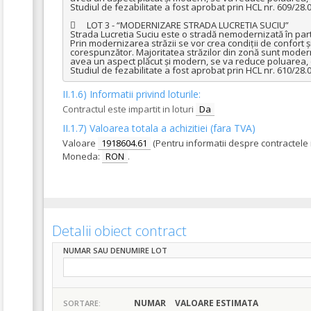
Studiul de fezabilitate a fost aprobat prin HCL nr. 609/28.0
	LOT 3 - “MODERNIZARE STRADA LUCRETIA SUCIU”

Strada Lucretia Suciu este o stradă nemodernizată în parte
Prin modernizarea străzii se vor crea condiții de confort și s
corespunzător. Majoritatea străzilor din zonă sunt moderniz
avea un aspect plăcut și modern, se va reduce poluarea, c
Studiul de fezabilitate a fost aprobat prin HCL nr. 610/28.0
II.1.6) Informatii privind loturile:
Contractul este impartit in loturi
Da
II.1.7) Valoarea totala a achizitiei (fara TVA)
Valoare
1918604.61
(Pentru informatii despre contractele
Moneda:
RON
.
Detalii obiect contract
NUMAR SAU DENUMIRE LOT
NUMAR
VALOARE ESTIMATA
SORTARE: