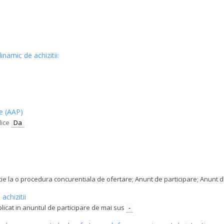
inamic de achizitii:
ce (AAP)
lice
Da
tatie la o procedura concurentiala de ofertare; Anunt de participare; Anunt
achizitii
blicat in anuntul de participare de mai sus
-