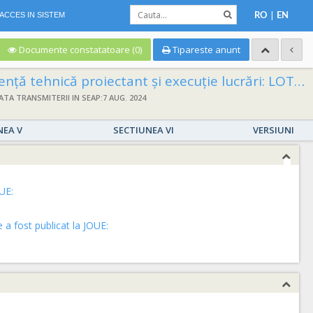
|
ACCES IN SISTEM
RO
EN
Documente constatatoare (0)
Tipareste anunt
 MODERNIZARE STRADA GHEORGHE TULBURE” LOT 2 - “MODERNIZARE STRADA MACZALIK ALFRED” LOT 3 - “MODERNIZARE STRADA LUCRETIA SUCIU”
ATA TRANSMITERII IN SEAP:7 AUG. 2024
NEA V
SECTIUNEA VI
VERSIUNI
UE:
a fost publicat la JOUE: