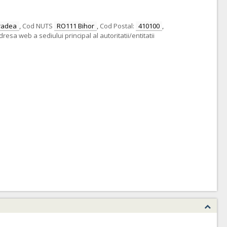
radea
,
Cod NUTS
RO111 Bihor
,
Cod Postal:
410100
,
dresa web a sediului principal al autoritatii/entitatii