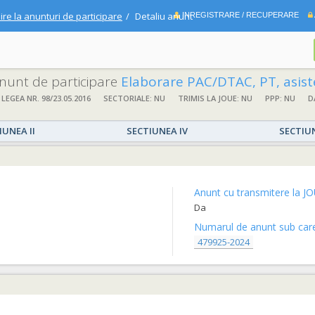
ire la anunturi de participare
Detaliu anunt
INREGISTRARE / RECUPERARE
 anunt de participare
Elaborare PAC/DTAC, PT, asistență tehnică proiectant și execuție lucrări: LOT 1 -“
 LEGEA NR. 98/23.05.2016
SECTORIALE: NU
TRIMIS LA JOUE: NU
PPP: NU
D
IUNEA II
SECTIUNEA IV
SECTIU
Anunt cu transmitere la JO
Da
Numarul de anunt sub care 
479925-2024