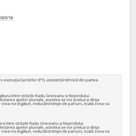
2023/16
 execuţia lucrărilor (PT), asistență tehnică din partea 
tura între străzile Radu Greceanu și Nojoridului.

olectarea apelor pluviale, acestea se vor prelua și dirija 
 crea noi legături, reducând timpii de parcurs, toată zona va 
a între străzile Radu Greceanu și Nojoridului.

olectarea apelor pluviale, acestea se vor prelua și dirija 
 crea noi legături, reducând timpii de parcurs, toată zona va 