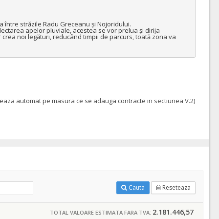
 între străzile Radu Greceanu și Nojoridului.

olectarea apelor pluviale, acestea se vor prelua și dirija 
 crea noi legături, reducând timpii de parcurs, toată zona va 
pleteaza automat pe masura ce se adauga contracte in sectiunea V.2)
Cauta
Reseteaza
2.181.446,57
TOTAL VALOARE ESTIMATA FARA TVA: