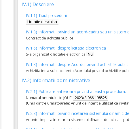
IV.1) Descriere
IV.1.1) Tipul procedurii
Licitatie deschisa
IV.1.3) Informatii privind un acord-cadru sau un sistem d
Contract de achizitii publice
IV.1.6) Informatii despre licitatia electronica
S-a organizat o licitatie electronica
Nu
IV.1.8) Informatii despre Acordul privind achizitiile publi
Achizitia intra sub incidenta Acordului privind achizitiile pub
IV.2) Informatii administrative
IV.2.1) Publicare anterioara privind aceasta procedura:
Numarul anuntului in JOUE:
2023/S 066-198525
(Unul dintre urmatoarele: Anunt de intentie utilizat ca invi
IV.2.8) Informatii privind incetarea sistemului dinamic de 
Anuntul implica incetarea sistemului dinamic de achizitii pu