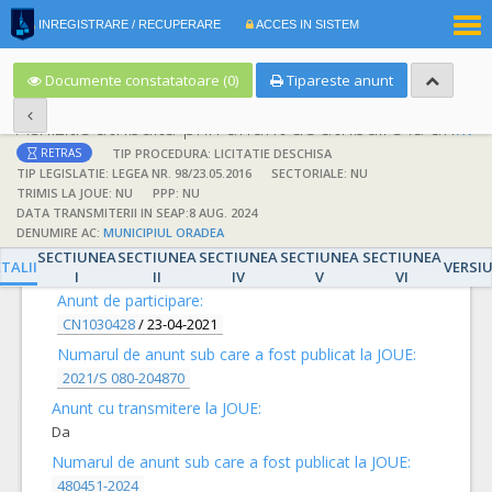
|
INREGISTRARE / RECUPERARE
ACCES IN SISTEM
RO
EN
Documente constatatoare (0)
Tipareste anunt
Achizitie atribuita prin anunt de atribuire la anunt de participare
TIP PROCEDURA: LICITATIE DESCHISA
RETRAS
TIP LEGISLATIE: LEGEA NR. 98/23.05.2016
SECTORIALE: NU
TRIMIS LA JOUE: NU
PPP: NU
DATA TRANSMITERII IN SEAP:8 AUG. 2024
DENUMIRE AC:
MUNICIPIUL ORADEA
DETALII
SECTIUNEA
SECTIUNEA
SECTIUNEA
SECTIUNEA
SECTIUNEA
TALII
VERSI
I
II
IV
V
VI
Anunt de participare:
CN1030428
/
23-04-2021
Numarul de anunt sub care a fost publicat la JOUE:
2021/S 080-204870
Anunt cu transmitere la JOUE:
Da
Numarul de anunt sub care a fost publicat la JOUE:
480451-2024