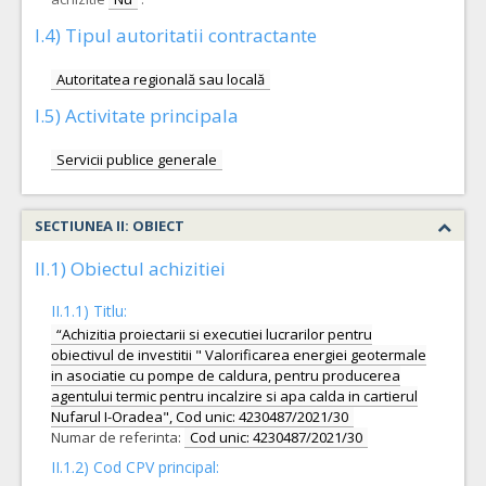
I.4) Tipul autoritatii contractante
Autoritatea regională sau locală
I.5) Activitate principala
Servicii publice generale
SECTIUNEA II: OBIECT
II.1) Obiectul achizitiei
II.1.1) Titlu:
“Achizitia proiectarii si executiei lucrarilor pentru
obiectivul de investitii " Valorificarea energiei geotermale
in asociatie cu pompe de caldura, pentru producerea
agentului termic pentru incalzire si apa calda in cartierul
Nufarul I-Oradea", Cod unic: 4230487/2021/30
Numar de referinta:
Cod unic: 4230487/2021/30
II.1.2) Cod CPV principal: