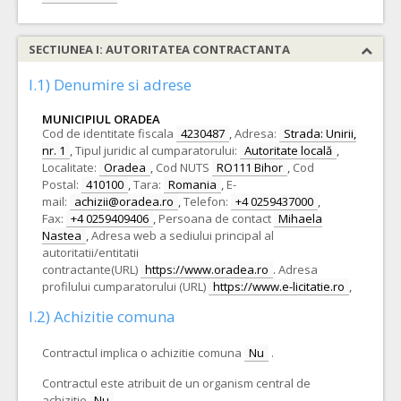
SECTIUNEA I: AUTORITATEA CONTRACTANTA
I.1) Denumire si adrese
MUNICIPIUL ORADEA
Cod de identitate fiscala
4230487
,
Adresa:
Strada: Unirii,
nr. 1
,
Tipul juridic al cumparatorului:
Autoritate locală
,
Localitate:
Oradea
,
Cod NUTS
RO111 Bihor
,
Cod
Postal:
410100
,
Tara:
Romania
,
E-
mail:
achizii@oradea.ro
,
Telefon:
+4 0259437000
,
Fax:
+4 0259409406
,
Persoana de contact
Mihaela
Nastea
,
Adresa web a sediului principal al
autoritatii/entitatii
contractante(URL)
https://www.oradea.ro
.
Adresa
profilului cumparatorului (URL)
https://www.e-licitatie.ro
,
I.2) Achizitie comuna
Contractul implica o achizitie comuna
Nu
.
Contractul este atribuit de un organism central de
achizitie
Nu
.