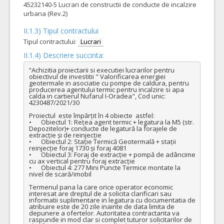
45232140-5 Lucrari de constructii de conducte de incalzire
urbana (Rev.2)
II.1.3) Tipul contractului
Tipul contractului:
Lucrari
II.1.4) Descriere succinta:
“Achizitia proiectarii si executiei lucrarilor pentru 
obiectivul de investitii " Valorificarea energiei 
geotermale in asociatie cu pompe de caldura, pentru 
producerea agentului termic pentru incalzire si apa 
calda in cartierul Nufarul I-Oradea", Cod unic: 
4230487/2021/30

Proiectul  este împărțit în 4 obiecte  astfel: 

•	Obiectul 1: Rețea agent termic + legatura la M5 (str. 
Depozitelor)+ conducte de legatură la forajele de 
extracție și de reinjecție 

•	Obiectul 2: Stație Termică Geotermală + stații 
reinjecție foraj 1730 și foraj 4081

•	Obiectul 3: Foraj de extracție + pompă de adâncime 
cu ax vertical pentru foraj extracție 

•	Obiectul 4: 277 Mini Puncte Termice montate la 
nivel de scară/imobil

Termenul pana la care orice operator economic 
interesat are dreptul de a solicita clarificari sau 
informatii suplimentare in legatura cu documentatia de 
atribuire este de 20 zile inainte de data limita de 
depunere a ofertelor. Autoritatea contractanta va 
raspunde in mod clar si complet tuturor solicitarilor de 