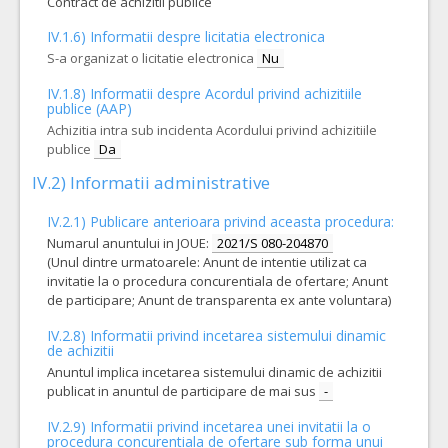
Contract de achizitii publice
IV.1.6) Informatii despre licitatia electronica
S-a organizat o licitatie electronica
Nu
IV.1.8) Informatii despre Acordul privind achizitiile
publice (AAP)
Achizitia intra sub incidenta Acordului privind achizitiile
publice
Da
IV.2) Informatii administrative
IV.2.1) Publicare anterioara privind aceasta procedura:
Numarul anuntului in JOUE:
2021/S 080-204870
(Unul dintre urmatoarele: Anunt de intentie utilizat ca
invitatie la o procedura concurentiala de ofertare; Anunt
de participare; Anunt de transparenta ex ante voluntara)
IV.2.8) Informatii privind incetarea sistemului dinamic
de achizitii
Anuntul implica incetarea sistemului dinamic de achizitii
publicat in anuntul de participare de mai sus
-
IV.2.9) Informatii privind incetarea unei invitatii la o
procedura concurentiala de ofertare sub forma unui