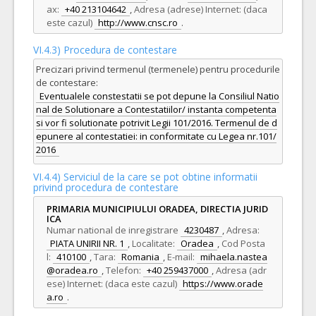
ax:
+40 213104642
,
Adresa (adrese) Internet: (daca
este cazul)
http://www.cnsc.ro
.
VI.4.3) Procedura de contestare
Precizari privind termenul (termenele) pentru procedurile
de contestare:
Eventualele constestatii se pot depune la Consiliul Natio
nal de Solutionare a Contestatiilor/ instanta competenta
si vor fi solutionate potrivit Legii 101/2016. Termenul de d
epunere al contestatiei: in conformitate cu Legea nr.101/
2016
VI.4.4) Serviciul de la care se pot obtine informatii
privind procedura de contestare
PRIMARIA MUNICIPIULUI ORADEA, DIRECTIA JURID
ICA
Numar national de inregistrare
4230487
,
Adresa:
PIATA UNIRII NR. 1
,
Localitate:
Oradea
,
Cod Posta
l:
410100
,
Tara:
Romania
,
E-mail:
mihaela.nastea
@oradea.ro
,
Telefon:
+40 259437000
,
Adresa (adr
ese) Internet: (daca este cazul)
https://www.orade
a.ro
.