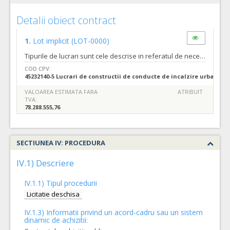
Detalii obiect contract
1.
Lot implicit
(LOT-0000)
Tipurile de lucrari sunt cele descrise in referatul de necesitate nr. 121091/22.03.2021, precum si in caietul de sarcini nr.121077/22.03.2021 dupa cum urmeaza: Obiectul contractului este reprezentat de: 1. Întocmirea tuturor documentaţiilor de proiectare pentru fazele: Obţinerea tuturor avizelor şi autorizaţiilor necesare de la toate autorităţile naţionale a căror legislaţie impune acest lucru şi pentru toate fazele de derulare a contractului (de exemplu: ISC ICIR, Pompieri, etc), a tuturor avizelor de racordare la utilități ale investiției (de exemplu: SDEE Electrica SA, Compania de Apă Oradea, SC Termoficare Oradea SA, etc), DTAC, Proiect tehnic, Detalii de execuţie, Documentaţie pentru obţinerea autorizaţiei de funcţionare ISCIR (dacă este cazul), Plan de securitate şi sănătate pe şantier, AS-BUILT (incluzând şi cărţile conductelor). Obținerea aprobarii planurilor de control şi verificare care contine şi fazele determinante ale lucrărilor, de către Inspectoratul de Stat în Construcţii (dupa caz). 2. Asistenţă tehnică din partea proiectantului; 3.Achiziţia de materiale și echipamente; 4. Execuţia lucrărilor şi punerea în funcţiune a instalaţiilor; 5. Testarea şi punerea în funcţiune (PIF), după efectuarea recepției la terminarea lucrărilor de execuţie. În timpul acestei perioade, Antreprenorul trebuie ca, în paralel, să desfăşoare Programul de Instruire (training) a personalul operatorului.
COD CPV:
45232140-5 Lucrari de constructii de conducte de incalzire urbana (R
VALOAREA ESTIMATA FARA
ATRIBUIT
TVA:
78.288.555,76
SECTIUNEA IV: PROCEDURA
IV.1) Descriere
IV.1.1) Tipul procedurii
Licitatie deschisa
IV.1.3) Informatii privind un acord-cadru sau un sistem
dinamic de achizitii: