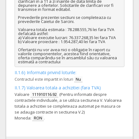
clarificari in a 11 a zi inainte de data limita de 
depunere a ofertelor. Solicitarile de clarificari vor fi 
transmise in format editabil.

Prevederile prezentei sectiuni se completeaza cu 
prevederile Caietui de Sarcini.

Valoarea totala estimata : 78.288.555,76 lei fara TVA 
defalcată astfel: 

a) Valoare executie lucrari: 76.337.268,35 lei fara TVA 

b) Valoare proiectare : 1.954.287,40 lei fara TVA 

Ofertanții nu vor avea nici o obligație în raport cu 
valorile componentelor, acestea fiind orientative, 
oferta comparându-se în ansamblul său cu valoarea 
estimată a contractului
II.1.6) Informatii privind loturile:
Contractul este impartit in loturi
Nu
II.1.7) Valoarea totala a achizitiei (fara TVA)
Valoare
111910116.92
(Pentru informatii despre
contractele individuale, a se utiliza sectiunea V. Valoarea
totala a achizitiei se completeaza automat pe masura ce
se adauga contracte in sectiunea V.2)
Moneda:
RON
.