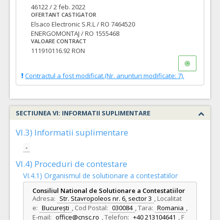
46122 / 2 feb. 2022
OFERTANT CASTIGATOR
Elsaco Electronic S.R.L / RO 7464520
ENERGOMONTAJ / RO 1555468
VALOARE CONTRACT
111910116.92 RON
Contractul a fost modificat.(Nr. anunturi modificate: 7).
SECTIUNEA VI: INFORMATII SUPLIMENTARE
VI.3) Informatii suplimentare
-
VI.4) Proceduri de contestare
VI.4.1) Organismul de solutionare a contestatiilor
Consiliul National de Solutionare a Contestatiilor
Adresa:
Str. Stavropoleos nr. 6, sector 3
,
Localitat
e:
București
,
Cod Postal:
030084
,
Tara:
Romania
,
E-mail:
office@cnsc.ro
,
Telefon:
+40 213104641
,
F