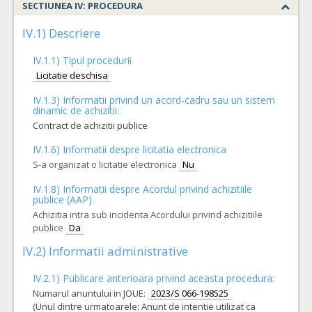
SECTIUNEA IV: PROCEDURA
VALOAREA ESTIMATA FARA
ATRIBUIT
TVA:
733.764,11
IV.1) Descriere
IV.1.1) Tipul procedurii
Licitatie deschisa
IV.1.3) Informatii privind un acord-cadru sau un sistem
dinamic de achizitii:
Contract de achizitii publice
IV.1.6) Informatii despre licitatia electronica
S-a organizat o licitatie electronica
Nu
IV.1.8) Informatii despre Acordul privind achizitiile
publice (AAP)
Achizitia intra sub incidenta Acordului privind achizitiile
publice
Da
IV.2) Informatii administrative
IV.2.1) Publicare anterioara privind aceasta procedura:
Numarul anuntului in JOUE:
2023/S 066-198525
(Unul dintre urmatoarele: Anunt de intentie utilizat ca