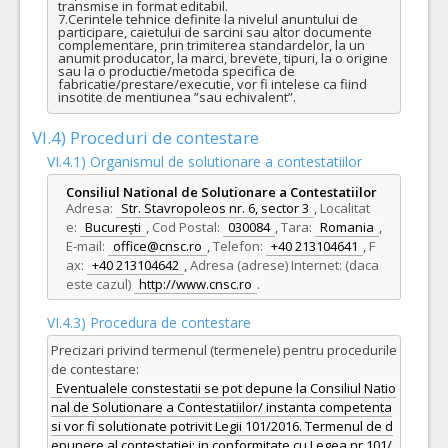
transmise in format editabil.

7.Cerintele tehnice definite la nivelul anuntului de 
participare, caietului de sarcini sau altor documente 
complementare, prin trimiterea standardelor, la un 
anumit producator, la marci, brevete, tipuri, la o origine 
sau la o productie/metoda specifica de 
fabricatie/prestare/executie, vor fi intelese ca fiind 
insotite de mentiunea ”sau echivalent”.
VI.4) Proceduri de contestare
VI.4.1) Organismul de solutionare a contestatiilor
Consiliul National de Solutionare a Contestatiilor
Adresa:
Str. Stavropoleos nr. 6, sector 3
,
Localitat
e:
București
,
Cod Postal:
030084
,
Tara:
Romania
,
E-mail:
office@cnsc.ro
,
Telefon:
+40 213104641
,
F
ax:
+40 213104642
,
Adresa (adrese) Internet: (daca
este cazul)
http://www.cnsc.ro
.
VI.4.3) Procedura de contestare
Precizari privind termenul (termenele) pentru procedurile
de contestare:
Eventualele constestatii se pot depune la Consiliul Natio
nal de Solutionare a Contestatiilor/ instanta competenta
si vor fi solutionate potrivit Legii 101/2016. Termenul de d
epunere al contestatiei: in conformitate cu Legea nr.101/