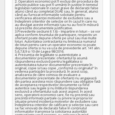
2. Operatorii economici pot fi excluși din procedura de 
achiziții publice sau pot fi urmăriți în justiție în temeiul 
legislației naționale în cazuri grave de declarații false 
atunci când au completat DUAE sau, în general, atunci 
când au furnizat informațiile solicitate pentru 
verificarea absenței motivelor de excludere sau a 
îndeplinirii criteriilor de selecție ori în cazul în care nu 
au divulgat aceste informații sau nu au fost în măsură 
să prezinte documentele justificative.

3.Prevederile sectiunii II.1.6) – Impartire in loturi – se vor 
aplica conform Anuntului de participare, respectiv un 
ofertant poate depune oferte pe unul sau mai multe 
loturi. Autoritatea contractanta nu limiteaza numarul 
de loturi pentru care un operator economic isi poate 
depune oferta si nu va uza de prevederile art. 141 alin. 
5,6,7,8,9 si 10 din Legea 98/2016.

4. Prezumția de legalitate si autenticitate a 
documentelor prezentate: ofertantul își asumă 
răspunderea exclusivă pentru legalitatea si 
autenticitatea tuturor documentelor prezentate în 
original, copie si/sau copie „conformă cu originalul” în 
vederea participării la procedură. În acest scop, 
analizarea de către comisia de evaluare a 
documentelor prezentate de ofertanți nu angajează 
din partea acesteia nicio răspundere sau obligație fată 
de acceptarea respectivelor documente ca fiind 
autentice sau legale și nu înlătură răspunderea 
exclusivă a ofertantului sub acest aspect. În acest 
sens, operatorii economici care, fie nu prezintă sau 
prezintă informații parțiale cu privire la propria lor 
situație privind incidența motivelor de excludere sau 
îndeplinirea criteriilor de calificare și selecție sau care 
se fac vinovați de declarații false în conținutul 
informațiilor transmise la solicitarea autorității 
contractante vor fi respinși, cu aplicarea în mod 