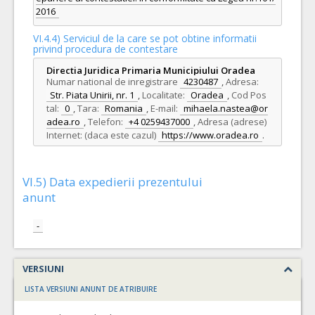
2016
VI.4.4) Serviciul de la care se pot obtine informatii
privind procedura de contestare
Directia Juridica Primaria Municipiului Oradea
Numar national de inregistrare
4230487
,
Adresa:
Str. Piata Unirii, nr. 1
,
Localitate:
Oradea
,
Cod Pos
tal:
0
,
Tara:
Romania
,
E-mail:
mihaela.nastea@or
adea.ro
,
Telefon:
+4 0259437000
,
Adresa (adrese)
Internet: (daca este cazul)
https://www.oradea.ro
.
VI.5) Data expedierii prezentului
anunt
-
VERSIUNI
LISTA VERSIUNI ANUNT DE ATRIBUIRE