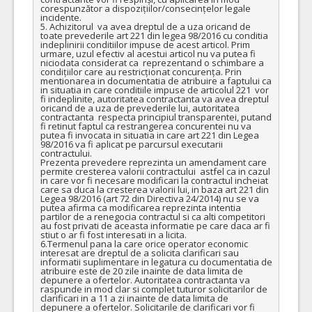
corespunzător a dispozițiilor/consecințelor legale 
incidente.

5. Achizitorul  va avea dreptul de a uza oricand de 
toate prevederile art 221 din legea 98/2016 cu conditia 
indeplinirii conditiilor impuse de acest articol. Prim 
urmare, uzul efectiv al acestui articol nu va putea fi 
niciodata considerat ca  reprezentand o schimbare a 
condițiilor care au restricționat concurența. Prin 
mentionarea in documentatia de atribuire a faptului ca 
in situatia in care conditiile impuse de articolul 221  vor 
fi indeplinite, autoritatea contractanta va avea dreptul 
oricand de a uza de prevederile lui, autoritatea 
contractanta  respecta principiul transparentei, putand 
fi retinut faptul ca restrangerea concurentei nu va 
putea fi invocata in situatia in care art 221 din Legea 
98/2016 va fi aplicat pe parcursul executarii 
contractului. 

Prezenta prevedere reprezinta un amendament care 
permite cresterea valorii contractului  astfel ca in cazul 
in care vor fi necesare modificari la contractul incheiat 
care sa duca la cresterea valorii lui, in baza art 221 din 
Legea 98/2016 (art 72 din Directiva 24/2014) nu se va 
putea afirma ca modificarea reprezinta intentia 
partilor de a renegocia contractul si ca alti competitori 
au fost privati de aceasta informatie pe care daca ar fi 
stiut o ar fi fost interesati in a licita.

6.Termenul pana la care orice operator economic 
interesat are dreptul de a solicita clarificari sau 
informatii suplimentare in legatura cu documentatia de 
atribuire este de 20 zile inainte de data limita de 
depunere a ofertelor. Autoritatea contractanta va 
raspunde in mod clar si complet tuturor solicitarilor de 
clarificari in a 11 a zi inainte de data limita de 
depunere a ofertelor. Solicitarile de clarificari vor fi 