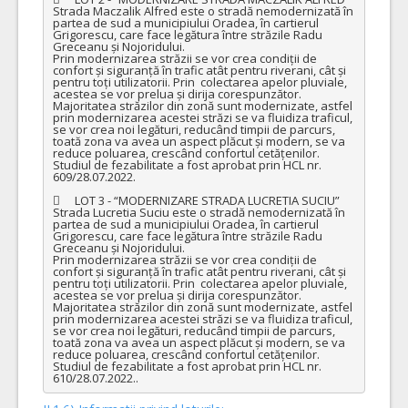
Strada Maczalik Alfred este o stradă nemodernizată în 
partea de sud a municipiului Oradea, în cartierul 
Grigorescu, care face legătura între străzile Radu 
Greceanu și Nojoridului.

Prin modernizarea străzii se vor crea condiții de 
confort și siguranță în trafic atât pentru riverani, cât și 
pentru toți utilizatorii. Prin  colectarea apelor pluviale, 
acestea se vor prelua și dirija corespunzător. 
Majoritatea străzilor din zonă sunt modernizate, astfel 
prin modernizarea acestei străzi se va fluidiza traficul, 
se vor crea noi legături, reducând timpii de parcurs, 
toată zona va avea un aspect plăcut și modern, se va 
reduce poluarea, crescând confortul cetățenilor.

Studiul de fezabilitate a fost aprobat prin HCL nr. 
609/28.07.2022.

	LOT 3 - “MODERNIZARE STRADA LUCRETIA SUCIU”

Strada Lucretia Suciu este o stradă nemodernizată în 
partea de sud a municipiului Oradea, în cartierul 
Grigorescu, care face legătura între străzile Radu 
Greceanu și Nojoridului.

Prin modernizarea străzii se vor crea condiții de 
confort și siguranță în trafic atât pentru riverani, cât și 
pentru toți utilizatorii. Prin  colectarea apelor pluviale, 
acestea se vor prelua și dirija corespunzător. 
Majoritatea străzilor din zonă sunt modernizate, astfel 
prin modernizarea acestei străzi se va fluidiza traficul, 
se vor crea noi legături, reducând timpii de parcurs, 
toată zona va avea un aspect plăcut și modern, se va 
reduce poluarea, crescând confortul cetățenilor.

Studiul de fezabilitate a fost aprobat prin HCL nr. 
610/28.07.2022..