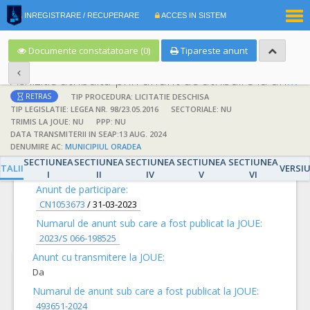
|
INREGISTRARE / RECUPERARE
ACCES IN SISTEM
RO
EN
Documente constatatoare (0)
Tipareste anunt
Achizitie atribuita prin anunt de atribuire la anunt de participare
TIP PROCEDURA: LICITATIE DESCHISA
RETRAS
TIP LEGISLATIE: LEGEA NR. 98/23.05.2016
SECTORIALE: NU
TRIMIS LA JOUE: NU
PPP: NU
DATA TRANSMITERII IN SEAP:13 AUG. 2024
DENUMIRE AC:
MUNICIPIUL ORADEA
DETALII
SECTIUNEA
SECTIUNEA
SECTIUNEA
SECTIUNEA
SECTIUNEA
TALII
VERSI
I
II
IV
V
VI
Anunt de participare:
CN1053673
/
31-03-2023
Numarul de anunt sub care a fost publicat la JOUE:
2023/S 066-198525
Anunt cu transmitere la JOUE:
Da
Numarul de anunt sub care a fost publicat la JOUE:
493651-2024