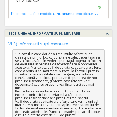
641511.33 RON
Contractul a fost modificat.(Nr. anunturi modificate: 7).
SECTIUNEA VI: INFORMATII SUPLIMENTARE
VI.3) Informatii suplimentare
1.În cazul în care două sau mai multe oferte sunt 
clasate pe primul loc, cu punctaje egale, departajarea 
se va face având în vedere punctajul obţinut la factorii 
de evaluare în ordinea descrescătoare a ponderilor 
acestora. Mai exact, va fi declarata castigatoare oferta 
care a obtinut cel mai mare punctaj la factorul pret. În 
situaţia în care egalitatea se menţine, autoritatea 
contractantă va solicita prin SEAP depunerea de noi 
propuneri financiare, şi oferta câştigătoare va fi 
desemnată cea cu propunerea financiară cea mai 
mica.

Reofertarea se va face prin  SEAP, urmând a se 
încheia contractul cu ofertantul a cărui noua 
propunere financiară are pretul cel mai scăzut. 

Va fi declarata castigatoare oferta care va intruni cel 
mai mare punctaj rezultat din aplicarea sistemului de 
factori de evaluare mentionati mai sus, dintre ofertele 
declarate admisibile. Punctajul maxim pe care il poate 
cumula o oferta este de 100 de puncte.
