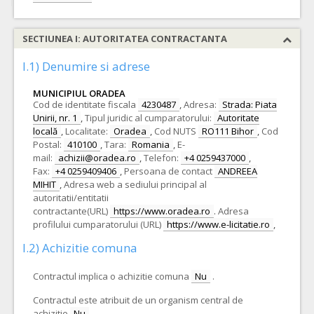
SECTIUNEA I: AUTORITATEA CONTRACTANTA
I.1) Denumire si adrese
MUNICIPIUL ORADEA
Cod de identitate fiscala
4230487
,
Adresa:
Strada: Piata
Unirii, nr. 1
,
Tipul juridic al cumparatorului:
Autoritate
locală
,
Localitate:
Oradea
,
Cod NUTS
RO111 Bihor
,
Cod
Postal:
410100
,
Tara:
Romania
,
E-
mail:
achizii@oradea.ro
,
Telefon:
+4 0259437000
,
Fax:
+4 0259409406
,
Persoana de contact
ANDREEA
MIHIT
,
Adresa web a sediului principal al
autoritatii/entitatii
contractante(URL)
https://www.oradea.ro
.
Adresa
profilului cumparatorului (URL)
https://www.e-licitatie.ro
,
I.2) Achizitie comuna
Contractul implica o achizitie comuna
Nu
.
Contractul este atribuit de un organism central de
achizitie
Nu
.