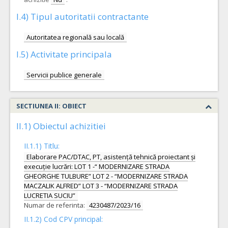
I.4) Tipul autoritatii contractante
Autoritatea regională sau locală
I.5) Activitate principala
Servicii publice generale
SECTIUNEA II: OBIECT
II.1) Obiectul achizitiei
II.1.1) Titlu:
Elaborare PAC/DTAC, PT, asistență tehnică proiectant și
execuție lucrări: LOT 1 -“ MODERNIZARE STRADA
GHEORGHE TULBURE” LOT 2 - “MODERNIZARE STRADA
MACZALIK ALFRED” LOT 3 - “MODERNIZARE STRADA
LUCRETIA SUCIU”
Numar de referinta:
4230487/2023/16
II.1.2) Cod CPV principal: