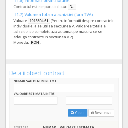
II.1.6) Informatii privind loturile:
Contractul este impartit in loturi
Da
II.1.7) Valoarea totala a achizitiei (fara TVA)
Valoare
1918604.61
(Pentru informatii despre contractele
individuale, a se utiliza sectiunea V. Valoarea totala a
achizitiei se completeaza automat pe masura ce se
adauga contracte in sectiunea V.2)
Moneda:
RON
.
Detalii obiect contract
NUMAR SAU DENUMIRE LOT
VALOARE ESTIMATA INTRE:
Cauta
Reseteaza
NUMAR
VALOARE ESTIMATA
SORTARE: