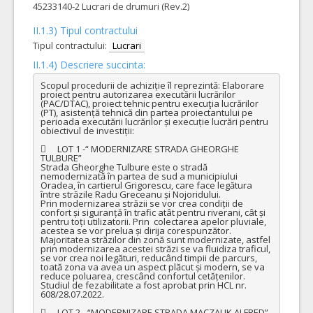
45233140-2 Lucrari de drumuri (Rev.2)
II.1.3) Tipul contractului
Tipul contractului:
Lucrari
II.1.4) Descriere succinta:
Scopul procedurii de achiziție îl reprezintă: Elaborare 
proiect pentru autorizarea executării lucrărilor 
(PAC/DTAC), proiect tehnic pentru execuţia lucrărilor 
(PT), asistență tehnică din partea proiectantului pe 
perioada executării lucrărilor și execuție lucrări pentru 
obiectivul de investiții:

	LOT 1 -“ MODERNIZARE STRADA GHEORGHE 
TULBURE”

Strada Gheorghe Tulbure este o stradă 
nemodernizată în partea de sud a municipiului 
Oradea, în cartierul Grigorescu, care face legătura 
între străzile Radu Greceanu și Nojoridului.

Prin modernizarea străzii se vor crea condiții de 
confort și siguranță în trafic atât pentru riverani, cât și 
pentru toți utilizatorii. Prin  colectarea apelor pluviale, 
acestea se vor prelua și dirija corespunzător. 
Majoritatea străzilor din zonă sunt modernizate, astfel 
prin modernizarea acestei străzi se va fluidiza traficul, 
se vor crea noi legături, reducând timpii de parcurs, 
toată zona va avea un aspect plăcut și modern, se va 
reduce poluarea, crescând confortul cetățenilor.

Studiul de fezabilitate a fost aprobat prin HCL nr. 
608/28.07.2022.

	LOT 2 - “MODERNIZARE STRADA MACZALIK ALFRED”
