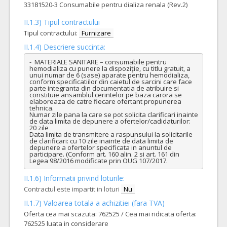
33181520-3 Consumabile pentru dializa renala (Rev.2)
II.1.3) Tipul contractului
Tipul contractului:
Furnizare
II.1.4) Descriere succinta:
-  MATERIALE SANITARE – consumabile pentru 
hemodializa cu punere la dispoziţie, cu titlu gratuit, a 
unui numar de 6 (sase) aparate pentru hemodializa, 
conform specificatiilor din caietul de sarcini care face 
parte integranta din documentatia de atribuire si 
constituie ansamblul cerintelor pe baza carora se 
elaboreaza de catre fiecare ofertant propunerea 
tehnica.

Numar zile pana la care se pot solicita clarificari inainte 
de data limita de depunere a ofertelor/cadidaturilor: 
20 zile

Data limita de transmitere a raspunsului la solicitarile 
de clarificari: cu 10 zile inainte de data limita de 
depunere a ofertelor specificata in anuntul de 
participare. (Conform art. 160 alin. 2 si art. 161 din 
Legea 98/2016 modificate prin OUG 107/2017.
II.1.6) Informatii privind loturile:
Contractul este impartit in loturi
Nu
II.1.7) Valoarea totala a achizitiei (fara TVA)
Oferta cea mai scazuta: 762525 / Cea mai ridicata oferta:
762525 luata in considerare