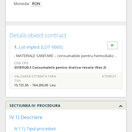
Moneda:
RON
.
Detalii obiect contract
1.
Lot implicit
(LOT-0000)
- MATERIALE SANITARE – consumabile pentru hemodializa cu punere la dispoziţie, cu titlu gratuit, a unui numar de 6 (sase) aparate pentru hemodializa: Dializor capilar sintetic low flux 1,6 mp Dializor capilar sintetic high flux 1,6 mp Dializor capilar sintetic high flux 1,2 mp Dializor capilar sintetic low flux 1,5 mp Dializor capilar sintetic high flux 1,5 mp Set linii sange pentru terapia cu 2 ace Set cateter durata cu dublu lumen, 12Fr/4mm, lungim 15 cm, diametru 11 Lumen Fistulina arteriala 16G Fistulina venoasa 16G Fistulina arteriala 17G Fistulina venoasa 17G Fistulina unipunctie pentru hemodializa 16G Fistulina unipunctie pentru hemodializa 17G Conector Y Ac unidirectional Cartus bicarbonat 650 gr Solutie concentrata acida pentru Hemodializa Concentrat lichid pentru dezinfectare si curatare citro-termica pe baza de acid citric Concentrat lichid pentru dezinfectare si curatare chimico-termica pe baza de hipoclorit de sodiu Soluție de blocare a cateterelor pentru abordul vascular- 5 ml
COD CPV:
33181520-3 Consumabile pentru dializa renala (Rev.2)
VALOAREA ESTIMATA FARA
ATRIBUIT
TVA:
15.721,50 - 764.205,00 Leu
SECTIUNEA IV: PROCEDURA
IV.1) Descriere
IV.1.1) Tipul procedurii