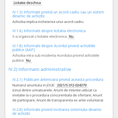
Licitatie deschisa
IV.1.3) Informatii privind un acord-cadru sau un sistem
dinamic de achizitii:
Achizitia implica incheierea unui acord-cadru
IV.1.6) Informatii despre licitatia electronica
S-a organizat o licitatie electronica
Nu
IV.1.8) Informatii despre Acordul privind achizitiile
publice (AAP)
Achizitia intra sub incidenta Acordului privind achizitiile
publice
Nu
IV.2) Informatii administrative
IV.2.1) Publicare anterioara privind aceasta procedura:
Numarul anuntului in JOUE:
2021/S 012-024379
(Unul dintre urmatoarele: Anunt de intentie utilizat ca
invitatie la o procedura concurentiala de ofertare; Anunt
de participare; Anunt de transparenta ex ante voluntara)
IV.2.8) Informatii privind incetarea sistemului dinamic
de achizitii