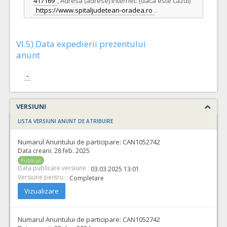
417169
,
Adresa (adrese) Internet: (daca este cazul)
https://www.spitaljudetean-oradea.ro
.
VI.5) Data expedierii prezentului
anunt
-
VERSIUNI
LISTA VERSIUNI ANUNT DE ATRIBUIRE
Numarul Anuntului de participare:
CAN1052742
Data crearii:
28 feb. 2025
Publicat
Data publicare versiune :
03.03.2025 13:01
Versiune pentru: :
Completare
Vizualizare
Numarul Anuntului de participare:
CAN1052742