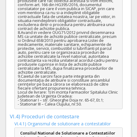
produsele care fac obiectul acestuia si vom intocmi, 
conform art. 166 din HG395/2016, documentul 
constatator pe care il vom publica in SICAP, prin care 
vom mentiona ca nu si-a indeplinit obligatiile 
contractuale fata de unitatea noastra, iar pe viitor, in 
situatia neindeplinirii obligatiilor contractuale, 
excluderea dintr-o procedura pentru atribuirea unui 
contract de achizitie publica.

8.Avand in vedere OUG71/2012 privind desemnarea 
MS ca unitate de achizitii publice centralizate, precum 
si Ordinul 658/2013 pentru aprobarea Listei de 
medicamente, materiale sanitare, echipamente de 
protectie, servicii, combustibil si lubrifianti pt parcul 
auto, pentru care se organizeaza proceduri de 
achizitie centralizate la nivel national, autoritatea 
contractanta va rezilia unilateral acordul-cadru pentru 
produsele cuprinse in lista de achizitii publice 
centralizate la MS, dupa finalizarea procedurilor de 
achizitie centralizate. 

9.Caietul de sarcini face parte integranta din 
documentaţia de atribuire si constituie ansamblul 
cerinţelor pe baza cărora se elaborează de către 
fiecare ofertant propunerea tehnica.

Locul de livrare: 1) In incinta Farmaciilor Spitalului Clinic 
Judetean de Urgenta Oradea:

- Stationar I – str. Gheorghe Doja nr. 65-67, Et.1;

- Stationar III – Calea Clujului, nr.50.
VI.4) Proceduri de contestare
VI.4.1) Organismul de solutionare a contestatiilor
Consiliul National de Solutionare a Contestatiilor