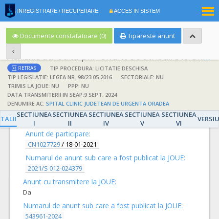
|
INREGISTRARE / RECUPERARE
ACCES IN SISTEM
RO
EN
Documente constatatoare (0)
Tipareste anunt
Achizitie atribuita prin anunt de atribuire la anunt de participare
TIP PROCEDURA: LICITATIE DESCHISA
RETRAS
TIP LEGISLATIE: LEGEA NR. 98/23.05.2016
SECTORIALE: NU
TRIMIS LA JOUE: NU
PPP: NU
DATA TRANSMITERII IN SEAP:9 SEPT. 2024
DENUMIRE AC:
SPITAL CLINIC JUDETEAN DE URGENTA ORADEA
DETALII
SECTIUNEA
SECTIUNEA
SECTIUNEA
SECTIUNEA
SECTIUNEA
TALII
VERSI
I
II
IV
V
VI
Anunt de participare:
CN1027729
/
18-01-2021
Numarul de anunt sub care a fost publicat la JOUE:
2021/S 012-024379
Anunt cu transmitere la JOUE:
Da
Numarul de anunt sub care a fost publicat la JOUE:
543961-2024