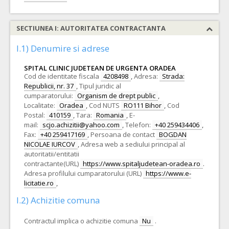
SECTIUNEA I: AUTORITATEA CONTRACTANTA
I.1) Denumire si adrese
SPITAL CLINIC JUDETEAN DE URGENTA ORADEA
Cod de identitate fiscala
4208498
,
Adresa:
Strada:
Republicii, nr. 37
,
Tipul juridic al
cumparatorului:
Organism de drept public
,
Localitate:
Oradea
,
Cod NUTS
RO111 Bihor
,
Cod
Postal:
410159
,
Tara:
Romania
,
E-
mail:
scjo.achizitii@yahoo.com
,
Telefon:
+40 259434406
,
Fax:
+40 259417169
,
Persoana de contact
BOGDAN
NICOLAE IURCOV
,
Adresa web a sediului principal al
autoritatii/entitatii
contractante(URL)
https://www.spitaljudetean-oradea.ro
.
Adresa profilului cumparatorului (URL)
https://www.e-
licitatie.ro
,
I.2) Achizitie comuna
Contractul implica o achizitie comuna
Nu
.