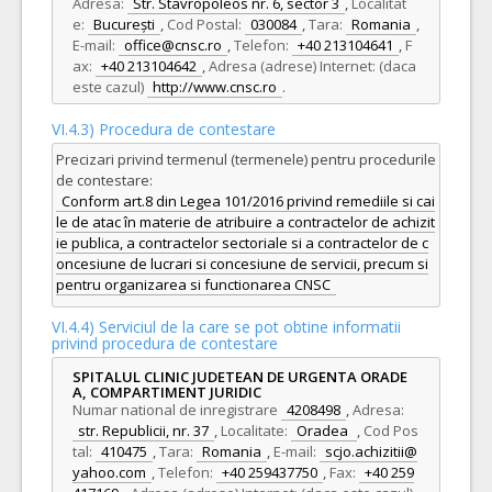
Adresa:
Str. Stavropoleos nr. 6, sector 3
,
Localitat
e:
București
,
Cod Postal:
030084
,
Tara:
Romania
,
E-mail:
office@cnsc.ro
,
Telefon:
+40 213104641
,
F
ax:
+40 213104642
,
Adresa (adrese) Internet: (daca
este cazul)
http://www.cnsc.ro
.
VI.4.3) Procedura de contestare
Precizari privind termenul (termenele) pentru procedurile
de contestare:
Conform art.8 din Legea 101/2016 privind remediile si cai
le de atac în materie de atribuire a contractelor de achizit
ie publica, a contractelor sectoriale si a contractelor de c
oncesiune de lucrari si concesiune de servicii, precum si
pentru organizarea si functionarea CNSC
VI.4.4) Serviciul de la care se pot obtine informatii
privind procedura de contestare
SPITALUL CLINIC JUDETEAN DE URGENTA ORADE
A, COMPARTIMENT JURIDIC
Numar national de inregistrare
4208498
,
Adresa:
str. Republicii, nr. 37
,
Localitate:
Oradea
,
Cod Pos
tal:
410475
,
Tara:
Romania
,
E-mail:
scjo.achizitii@
yahoo.com
,
Telefon:
+40 259437750
,
Fax:
+40 259