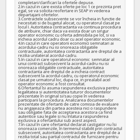
completari/clarificari la ofertele depuse.

2.In cazul in care exista oferte pe loc 1 ce prezinta pret 
egal, se va solicita reofertare in SEAP in vederea 
departajarii ofertelor.

3.Contractele subsecvente se vor încheia in functie de 
necesitati si de bugetul alocat, cu operatorul clasat pe 
locul I. Autoritatea contractanta va continua procedura 
de atribuire, chiar daca va exista doar un singur 
operator economic cu oferta admisibila pe lot, si va 
incheia acordul cadru doar cu acel operator economic.

4.In cazul in care operatorii economici semnatari ai 
acordului-cadru nu isi onoreaza obligatiile 
contractuale, autoritatea contractanta are dreptul de a 
rezilia unilateral acordul-cadru.

5.In cazul in care operatorul economic  semnatar al 
unui contract subsecvent la acordul-cadru nu isi 
onoreaza obligatiile contractuale, autoritatea 
contractanta are dreptul de a incheia contract 
subsecvent la acordul-cadru, cu operatorul economic 
clasat pe urmatorul loc, dupa ce, in prealabil acel 
operator economic a fost consultat.

6.Ofertantul îsi asuma raspunderea exclusiva pentru 
legalitatea si autenticitatea tuturor documentelor 
prezentate în original si/sau copie în vederea 
participarii la procedura. Analizarea documentelor 
prezentate de ofertanti de catre comisia de evaluare 
nu angajeaza din partea acesteia nici o raspundere 
sau obligatie fata de acceptarea acestora ca fiind 
autentice sau legale si nu înlatura raspunderea 
exclusiva a ofertantului sub acest aspect.

7.În cazul în care ofertantul declarat castigator nu îsi 
onoreaza comenzile, în termenul stabilit prin contractul 
subsecvent, autoritatea contractanta are dreptul de a 
rezilia total sau partial contractul de furnizare pentru 