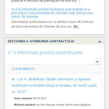
publicat in anuntul de participare de mai sus
-
Formularul utilajelor disponibile pentru contract
Achizitia se refera la un proiect in care se solicita
IV.2.9) Informatii privind incetarea unei invitatii la o
operatorilor economici sa declare utilajele pe care le vor
procedura concurentiala de ofertare sub forma unui
anunt de intentie
utliza in derularea contractului (conform HG NR.342/2022)
Autoritatea contractanta nu va atribui niciun alt contract
Da
Nu
pe baza anuntului de intentie de mai sus
Nu
SECTIUNEA V: ATRIBUIREA CONTRACTULUI
V.1) Informatii privind neatribuirea
LOTURI ANULATE
4.
• Lot 4 „Reabilitare fațade exterioare și reparații
învelitoare la imobilul situat în Oradea, str. Aurel Lazăr,
nr. 19-21”
Data anularii:
08.04.2022
Motivul anularii:
Au fost depuse numai oferte inacceptabile