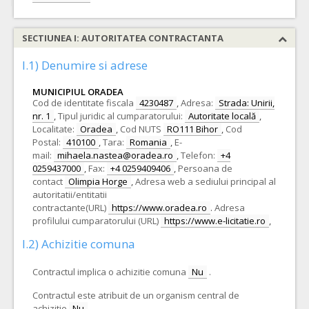
SECTIUNEA I: AUTORITATEA CONTRACTANTA
I.1) Denumire si adrese
MUNICIPIUL ORADEA
Cod de identitate fiscala
4230487
,
Adresa:
Strada: Unirii,
nr. 1
,
Tipul juridic al cumparatorului:
Autoritate locală
,
Localitate:
Oradea
,
Cod NUTS
RO111 Bihor
,
Cod
Postal:
410100
,
Tara:
Romania
,
E-
mail:
mihaela.nastea@oradea.ro
,
Telefon:
+4
0259437000
,
Fax:
+4 0259409406
,
Persoana de
contact
Olimpia Horge
,
Adresa web a sediului principal al
autoritatii/entitatii
contractante(URL)
https://www.oradea.ro
.
Adresa
profilului cumparatorului (URL)
https://www.e-licitatie.ro
,
I.2) Achizitie comuna
Contractul implica o achizitie comuna
Nu
.
Contractul este atribuit de un organism central de
achizitie
Nu
.