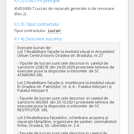
II.1.2) Cod CPV principal:
45453000-7 Lucrari de reparatii generale si de renovare
(Rev.2)
II.1.3) Tipul contractului
Tipul contractului:
Lucrari
II.1.4) Descriere succinta:
Executie lucrari de: 

Lot 1 Reabilitare fațade la imobilul situat in Ansamblul 
Urban Centrul Istoric Oradea str. Bradului, nr.27

- Tipurile de lucrari sunt cele descrise in  caietul de 
sarcini/nr.228278  din 24.03.2020 proiectele tehnice de 
executie puse la dispozitie si intocmite  de SC 
ATAMORA SRL  

Lot 2 Reabilitare fațade și  invelitoare la imobilul situat 
în Oradea str. Patrioților, nr. 4, 6 – Palatul Adorjan I și 
Palatul Adorjan II

- Tipurile de lucrari sunt cele descrise  in caietul de 
sarcini/nr.432063  din 20.10.2021 proiectele tehnice de 
executie puse la dispozitie si intocmite  de SC 
RESTITUTOR  SRL  

Lot 3 Reabilitarea fațadelor, schimbare acoperiș și 
reparații tâmplărie, organizare de șantier, semnalistică 
firme, Oradea, Str. Libertății nr. 2-4

- Tipurile de lucrari sunt cele descrise in caietul de 