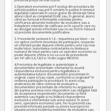
2.Operatorii economici pot fi excluși din procedura de 
achiziții publice sau pot fi urmăriți în justiție în temeiul 
legislației naționale în cazuri grave de declarații false 
atunci când au completat DUAE sau, în general, atunci 
când au furnizat informațiile solicitate pentru 
verificarea absenței motivelor de excludere sau a 
îndeplinirii criteriilor de calificare ori în cazul în care nu 
au divulgat aceste informații sau nu au fost în măsură 
să prezinte documentele justificative.

3. Prevederile sectiunii II.1.6 – Impartirea pe loturi – se 
vor aplica conform Anuntului de participare, respectiv 
un ofertant poate depune oferte pentru unul sau mai 
multe loturi. Autoritatea contractanta nu limiteaza 
numarul de loturi pentru care un operator economic isi 
poate depune oferta si nu va uza de prevederile 
art.141 alin.5,6,7,8,9 si 10 din Legea 98/2016.

4.Prezumția de legalitate si autenticitate a 
documentelor prezentate: ofertantul își asumă 
răspunderea exclusivă pentru legalitatea si 
autenticitatea tuturor documentelor prezentate în 
original, copie si/sau copie „conformă cu originalul” în 
vederea participării la procedură. În acest scop, 
analizarea de către comisia de evaluare a 
documentelor prezentate de ofertanți nu angajează 
din partea acesteia nicio răspundere sau obligație fată 
de acceptarea respectivelor documente ca fiind 
autentice sau legale și nu înlătură răspunderea 
exclusivă a ofertantului sub acest aspect. În acest 
sens, operatorii economici care, fie nu prezintă sau 
prezintă informații parțiale cu privire la propria lor 
situație privind incidența motivelor de excludere sau 