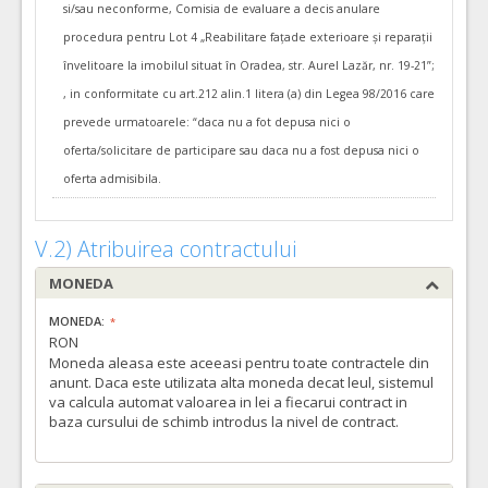
si/sau neconforme, Comisia de evaluare a decis anulare
procedura pentru Lot 4 „Reabilitare fațade exterioare și reparații
învelitoare la imobilul situat în Oradea, str. Aurel Lazăr, nr. 19-21”;
, in conformitate cu art.212 alin.1 litera (a) din Legea 98/2016 care
prevede urmatoarele: “daca nu a fot depusa nici o
oferta/solicitare de participare sau daca nu a fost depusa nici o
oferta admisibila.
3.
• Lot 3 „Reabilitarea fațadelor, schimbare acoperiș
V.2) Atribuirea contractului
și reparații tâmplărie, organizare de șantier,
MONEDA
semnalistică firme, Oradea, Str. Libertății nr. 2-4”
MONEDA:
Data anularii:
28.01.2022
RON
Motivul anularii:
Lotul a fost anulat administrativ
Moneda aleasa este aceeasi pentru toate contractele din
anunt. Daca este utilizata alta moneda decat leul, sistemul
va calcula automat valoarea in lei a fiecarui contract in
1.
Lot 1 „Reabilitare fațade la imobilul situat in
baza cursului de schimb introdus la nivel de contract.
Ansamblul Urban Centrul Istoric Oradea, str. Bradului,
nr.27”