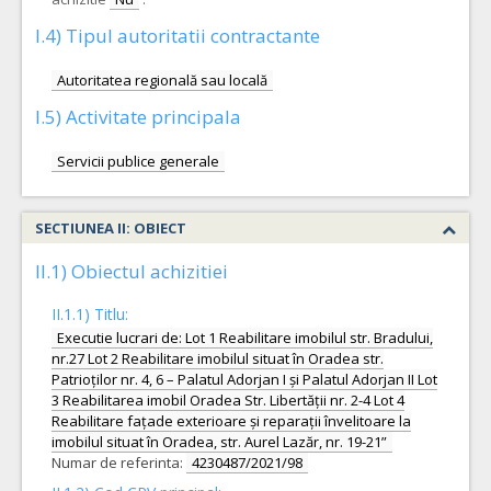
I.4) Tipul autoritatii contractante
Autoritatea regională sau locală
I.5) Activitate principala
Servicii publice generale
SECTIUNEA II: OBIECT
II.1) Obiectul achizitiei
II.1.1) Titlu:
Executie lucrari de: Lot 1 Reabilitare imobilul str. Bradului,
nr.27 Lot 2 Reabilitare imobilul situat în Oradea str.
Patrioților nr. 4, 6 – Palatul Adorjan I și Palatul Adorjan II Lot
3 Reabilitarea imobil Oradea Str. Libertății nr. 2-4 Lot 4
Reabilitare fațade exterioare și reparații învelitoare la
imobilul situat în Oradea, str. Aurel Lazăr, nr. 19-21”
Numar de referinta:
4230487/2021/98