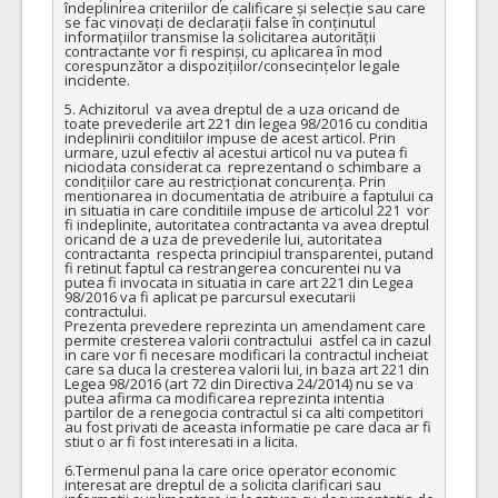
îndeplinirea criteriilor de calificare și selecție sau care 
se fac vinovați de declarații false în conținutul 
informațiilor transmise la solicitarea autorității 
contractante vor fi respinși, cu aplicarea în mod 
corespunzător a dispozițiilor/consecințelor legale 
incidente.

5. Achizitorul  va avea dreptul de a uza oricand de 
toate prevederile art 221 din legea 98/2016 cu conditia 
indeplinirii conditiilor impuse de acest articol. Prin 
urmare, uzul efectiv al acestui articol nu va putea fi 
niciodata considerat ca  reprezentand o schimbare a 
condițiilor care au restricționat concurența. Prin 
mentionarea in documentatia de atribuire a faptului ca 
in situatia in care conditiile impuse de articolul 221  vor 
fi indeplinite, autoritatea contractanta va avea dreptul 
oricand de a uza de prevederile lui, autoritatea 
contractanta  respecta principiul transparentei, putand 
fi retinut faptul ca restrangerea concurentei nu va 
putea fi invocata in situatia in care art 221 din Legea 
98/2016 va fi aplicat pe parcursul executarii 
contractului. 

Prezenta prevedere reprezinta un amendament care 
permite cresterea valorii contractului  astfel ca in cazul 
in care vor fi necesare modificari la contractul incheiat 
care sa duca la cresterea valorii lui, in baza art 221 din 
Legea 98/2016 (art 72 din Directiva 24/2014) nu se va 
putea afirma ca modificarea reprezinta intentia 
partilor de a renegocia contractul si ca alti competitori 
au fost privati de aceasta informatie pe care daca ar fi 
stiut o ar fi fost interesati in a licita.

6.Termenul pana la care orice operator economic 
interesat are dreptul de a solicita clarificari sau 