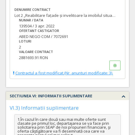
DENUMIRE CONTRACT
Lot 2 „Reabilitare fațade și invelitoare la imobilul situat în Oradea str. Patrioților, nr. 4, 6 – Palatul Adorjan I și Palatul Adorjan II”
NUMAR / DATA
139504 / 3 apr. 2022
OFERTANT CASTIGATOR
ABED NEGO COM / 7072691
LOTURI
2
VALOARE CONTRACT
2881693.91 RON
Contractul a fost modificat.(Nr. anunturi modificate: 3).
SECTIUNEA VI: INFORMATII SUPLIMENTARE
VI.3) Informatii suplimentare
1.În cazul în care două sau mai multe oferte sunt 
clasate pe primul loc, departajarea se va face prin 
solicitarea prin SEAP de noi propuneri financiare, şi 
oferta câştigătoare va fi desemnată cea care va 
prezenta preţul cel mai scăzut.
