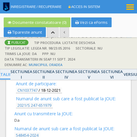
|
INREGISTRARE / RECUPERARE
ACCES IN SISTEM
RO
EN
Documente constatatoare (0)
Vezi ca eForms
Tipareste anunt
Achizitie atribuita prin anunt de atribuire la anunt de participare
TIP PROCEDURA: LICITATIE DESCHISA
PUBLICAT
TIP LEGISLATIE: LEGEA NR. 98/23.05.2016
SECTORIALE: NU
TRIMIS LA JOUE: DA
PPP: NU
DATA TRANSMITERII IN SEAP:11 SEPT. 2024
DENUMIRE AC:
MUNICIPIUL ORADEA
DETALII
SECTIUNEA
SECTIUNEA
SECTIUNEA
SECTIUNEA
SECTIUNEA
TALII
VERSI
I
II
IV
V
VI
Anunt de participare:
CN1037747
/
18-12-2021
Numarul de anunt sub care a fost publicat la JOUE:
2021/S 247-651979
Anunt cu transmitere la JOUE:
Da
Numarul de anunt sub care a fost publicat la JOUE:
548454-2024