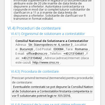
informatii suplimentare in legatura cu documentatia de 
atribuire este de 20 zile inainte de data limita de 
depunere a ofertelor. Autoritatea contractanta va 
raspunde in mod clar si complet tuturor solicitarilor de 
clarificari in a 11 a zi inainte de data limita de 
depunere a ofertelor. Solicitarile de clarificari vor fi 
transmise in format editabil.
VI.4) Proceduri de contestare
VI.4.1) Organismul de solutionare a contestatiilor
Consiliul National de Solutionare a Contestatiilor
Adresa:
Str. Stavropoleos nr. 6, sector 3
,
Localitat
e:
București
,
Cod Postal:
030084
,
Tara:
Romania
,
E-mail:
office@cnsc.ro
,
Telefon:
+40 213104641
,
F
ax:
+40 213104642
,
Adresa (adrese) Internet: (daca
este cazul)
http://www.cnsc.ro
.
VI.4.3) Procedura de contestare
Precizari privind termenul (termenele) pentru procedurile
de contestare:
Eventualele contestatii se pot depune la Consiliul Nation
al de Solutionare a Contestatiilor/Instanta competenta si
vor fi solutionate potrivit legii nr.101/2016.
VI.4.4) Serviciul de la care se pot obtine informatii