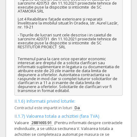
sarcini/nr.420753  din 11.10.2021 proiectele tehnice de 
executie puse la dispozitie si intocmite  de SC 
ATAMORA SRL

Lot 4 Reabilitare fațade exterioare și reparații 
învelitoare la imobilul situat în Oradea, str. Aurel Lazăr, 
nr. 19-21

- Tipurile de lucrari sunt cele descrise i in caietul de 
sarcini/nr.420731  din 11.10.2021 proiectele tehnice de 
executie puse la dispozitie si intocmite  de SC 
RESTITUTOR PROIECT  SRL 

Termenul pana la care orice operator economic 
interesat are dreptul de a solicita clarificari sau 
informatii suplimentare in legatura cu documentatia de 
atribuire este de 20 zile inainte de data limita de 
depunere a ofertelor. Autoritatea contractanta va 
raspunde in mod clar si complet tuturor solicitarilor de 
clarificari in a 11 a zi inainte de data limita de 
depunere a ofertelor. Solicitarile de clarificari vor fi 
transmise in format editabil.
II.1.6) Informatii privind loturile:
Contractul este impartit in loturi
Da
II.1.7) Valoarea totala a achizitiei (fara TVA)
Valoare
2881693.91
(Pentru informatii despre contractele
individuale, a se utiliza sectiunea V. Valoarea totala a
achizitiei se completeaza automat pe masura ce se