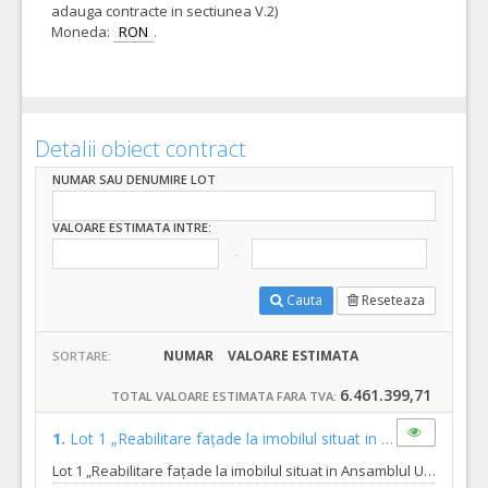
adauga contracte in sectiunea V.2)
Moneda:
RON
.
Detalii obiect contract
NUMAR SAU DENUMIRE LOT
VALOARE ESTIMATA INTRE:
Cauta
Reseteaza
NUMAR
VALOARE ESTIMATA
SORTARE:
6.461.399,71
TOTAL VALOARE ESTIMATA FARA TVA:
1.
Lot 1 „Reabilitare fațade la imobilul situat in Ansamblul Urban Centrul Istoric Oradea, str. Bradului, nr.27”
Lot 1 „Reabilitare fațade la imobilul situat in Ansamblul Urban Centrul Istoric Oradea, str. Bradului, nr.27” Tipurile de lucrari sunt cele descrise in caietul de sarcini/nr.228278 din 24.03.2020 proiectele tehnice de executie puse la dispozitie si intocmite de SC ATAMORA SRL dupa cum urmeaza: Lucrările care se vor executa sunt : - Refacerea tencuielilor exterioare; - Zugrăveli cromatice fațade și socluri; - Refacerea soclurilor; - Reabilitarea ferestrelor cu tâmplărie din lemn prezente pe fațade si vopsirea lor in culoare conform cod RAL 9004 - Repararea profilelor, ancadramentelor, brâielor; - Îndepărtarea cablurilor de la nivelul fațadelor; - Restaurarea integrală și unitară a tâmplăriilor; - Vopsitoria tâmplăriilor și a elementelor metalice; - Îndepărtarea finisajelor neconforme; - Refacerea suprafețelor afectate; - Îndepărtarea sau mascarea cablurilor de pe fațade; - Înlocuirea sistemului de colectare a apelor pluviale; - Înlocuirea elementelor degradate ale șarpantei; - Schimbarea parțială a învelitorii;