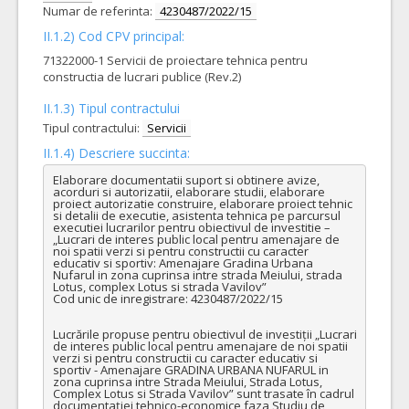
Numar de referinta:
4230487/2022/15
II.1.2) Cod CPV principal:
71322000-1 Servicii de proiectare tehnica pentru
constructia de lucrari publice (Rev.2)
II.1.3) Tipul contractului
Tipul contractului:
Servicii
II.1.4) Descriere succinta:
Elaborare documentatii suport si obtinere avize, 
acorduri si autorizatii, elaborare studii, elaborare 
proiect autorizatie construire, elaborare proiect tehnic 
si detalii de executie, asistenta tehnica pe parcursul 
executiei lucrarilor pentru obiectivul de investitie – 
„Lucrari de interes public local pentru amenajare de 
noi spatii verzi si pentru constructii cu caracter 
educativ si sportiv: Amenajare Gradina Urbana 
Nufarul in zona cuprinsa intre strada Meiului, strada 
Lotus, complex Lotus si strada Vavilov”

Cod unic de inregistrare: 4230487/2022/15

Lucrările propuse pentru obiectivul de investiții „Lucrari 
de interes public local pentru amenajare de noi spatii 
verzi si pentru constructii cu caracter educativ si 
sportiv - Amenajare GRADINA URBANA NUFARUL in 
zona cuprinsa intre Strada Meiului, Strada Lotus, 
Complex Lotus si Strada Vavilov” sunt trasate în cadrul 
documentației tehnico-economice faza Studiu de 