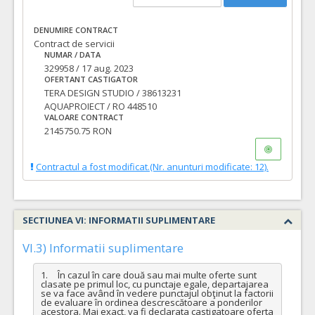
DENUMIRE CONTRACT
Contract de servicii
NUMAR / DATA
329958 / 17 aug. 2023
OFERTANT CASTIGATOR
TERA DESIGN STUDIO / 38613231
AQUAPROIECT / RO 448510
VALOARE CONTRACT
2145750.75 RON
Contractul a fost modificat.(Nr. anunturi modificate: 12).
SECTIUNEA VI: INFORMATII SUPLIMENTARE
VI.3) Informatii suplimentare
1.	În cazul în care două sau mai multe oferte sunt 
clasate pe primul loc, cu punctaje egale, departajarea 
se va face având în vedere punctajul obţinut la factorii 
de evaluare în ordinea descrescătoare a ponderilor 
acestora. Mai exact, va fi declarata castigatoare oferta 