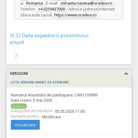
a:
Romania
,
E-mail:
mihaela.nastea@oradea.ro
,
Telefon:
+4 0259437000
,
Adresa (adrese) Internet:
(daca este cazul)
https://www.oradea.ro
.
VI.5) Data expedierii prezentului
anunt
-
VERSIUNI
LISTA VERSIUNI ANUNT DE ATRIBUIRE
Numarul Anuntului de participare:
CAN1110999
Data crearii:
5 mai 2026
Publicat
Data publicare versiune :
05.05.2026 11:00
Versiune pentru: :
Modificare
Vizualizare