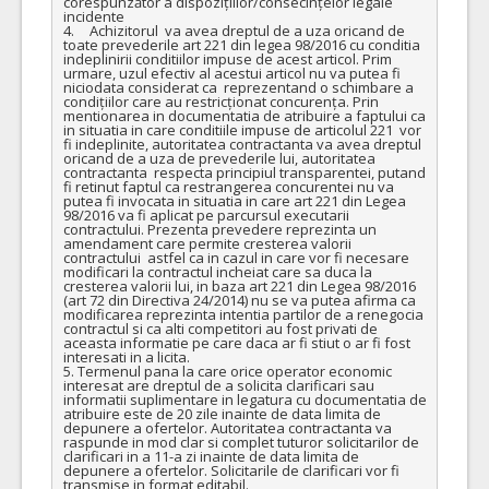
corespunzător a dispozițiilor/consecințelor legale 
incidente

4.	Achizitorul  va avea dreptul de a uza oricand de 
toate prevederile art 221 din legea 98/2016 cu conditia 
indeplinirii conditiilor impuse de acest articol. Prim 
urmare, uzul efectiv al acestui articol nu va putea fi 
niciodata considerat ca  reprezentand o schimbare a 
condițiilor care au restricționat concurența. Prin 
mentionarea in documentatia de atribuire a faptului ca 
in situatia in care conditiile impuse de articolul 221  vor 
fi indeplinite, autoritatea contractanta va avea dreptul 
oricand de a uza de prevederile lui, autoritatea 
contractanta  respecta principiul transparentei, putand 
fi retinut faptul ca restrangerea concurentei nu va 
putea fi invocata in situatia in care art 221 din Legea 
98/2016 va fi aplicat pe parcursul executarii 
contractului. Prezenta prevedere reprezinta un 
amendament care permite cresterea valorii 
contractului  astfel ca in cazul in care vor fi necesare 
modificari la contractul incheiat care sa duca la 
cresterea valorii lui, in baza art 221 din Legea 98/2016 
(art 72 din Directiva 24/2014) nu se va putea afirma ca 
modificarea reprezinta intentia partilor de a renegocia 
contractul si ca alti competitori au fost privati de 
aceasta informatie pe care daca ar fi stiut o ar fi fost 
interesati in a licita.

5. Termenul pana la care orice operator economic 
interesat are dreptul de a solicita clarificari sau 
informatii suplimentare in legatura cu documentatia de 
atribuire este de 20 zile inainte de data limita de 
depunere a ofertelor. Autoritatea contractanta va 
raspunde in mod clar si complet tuturor solicitarilor de 
clarificari in a 11-a zi inainte de data limita de 
depunere a ofertelor. Solicitarile de clarificari vor fi 
transmise in format editabil.