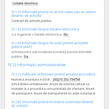
Licitatie deschisa
IV.1.3) Informatii privind un acord-cadru sau un sistem
dinamic de achizitii:
Contract de achizitii publice
IV.1.6) Informatii despre licitatia electronica
S-a organizat o licitatie electronica
Nu
IV.1.8) Informatii despre Acordul privind achizitiile
publice (AAP)
Achizitia intra sub incidenta Acordului privind achizitiile
publice
Da
IV.2) Informatii administrative
IV.2.1) Publicare anterioara privind aceasta procedura:
Numarul anuntului in JOUE:
2022/S 252-734758
(Unul dintre urmatoarele: Anunt de intentie utilizat ca
invitatie la o procedura concurentiala de ofertare; Anunt
de participare; Anunt de transparenta ex ante voluntara)
IV.2.8) Informatii privind incetarea sistemului dinamic
de achizitii