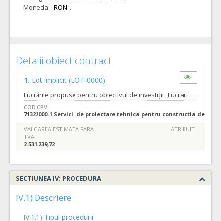
Moneda:
RON
.
Detalii obiect contract
1.
Lot implicit
(LOT-0000)
Lucrările propuse pentru obiectivul de investiții „Lucrari de interes public local pentru amenajare de noi spatii verzi si pentru constructii cu caracter educativ si sportiv - Amenajare GRADINA URBANA NUFARUL in zona cuprinsa intre Strada Meiului, Strada Lotus, Complex Lotus si Strada Vavilov” sunt trasate în cadrul documentației tehnico-economice faza Studiu de Fezabilitate, atașat prezentului Caiet de Sarcini. Prin urmare, în cadrul Studiului de Fezabilitate au fost propuse două variante, dintre care cea recomandată și aprobată este VARIANTA 1, care presupune realizarea a 5 obiecte, dupa cum urmeaza: • OBIECTUL 1- SERA • OBIECTUL 2- CITY OF KIDS • OBIECTUL 3- TURN BELVEDERE • OBIECTUL 4- PASARELA PIETONALA • OBIECTUL 5- AMENAJARI EXTERIOARE Tipurile de servicii sunt cele descrise referatul de necesitate cu nr. 3444 din 10.01.2022 precum si in caietul de sarcini cu nr. 444230 din 01.11.2021. Termenul pana la care orice operator economic interesat are dreptul de a solicita clarificari sau informatii suplimentare in legatura cu documentatia de atribuire este de 20 zile inainte de data limita de depunere a ofertelor. Autoritatea contractanta va raspunde in mod clar si complet tuturor solicitarilor de clarificari in a 11 a zi inainte de data limita de depunere a ofertelor. Solicitarile de clarificari vor fi transmise in format editabil.
COD CPV:
71322000-1 Servicii de proiectare tehnica pentru constructia de lucra
VALOAREA ESTIMATA FARA
ATRIBUIT
TVA:
2.531.239,72
SECTIUNEA IV: PROCEDURA
IV.1) Descriere
IV.1.1) Tipul procedurii