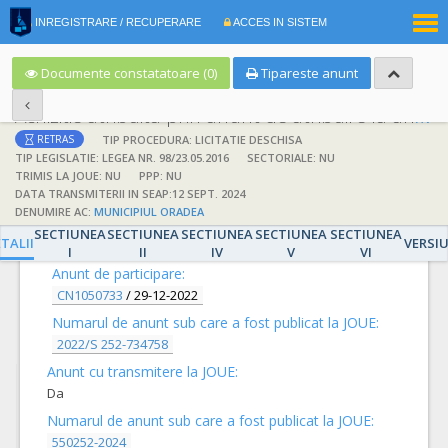
|
INREGISTRARE / RECUPERARE
ACCES IN SISTEM
RO
EN
Documente constatatoare (0)
Tipareste anunt
Achizitie atribuita prin anunt de atribuire la anunt de participare
TIP PROCEDURA: LICITATIE DESCHISA
RETRAS
TIP LEGISLATIE: LEGEA NR. 98/23.05.2016
SECTORIALE: NU
TRIMIS LA JOUE: NU
PPP: NU
DATA TRANSMITERII IN SEAP:12 SEPT. 2024
DENUMIRE AC:
MUNICIPIUL ORADEA
DETALII
SECTIUNEA
SECTIUNEA
SECTIUNEA
SECTIUNEA
SECTIUNEA
TALII
VERSI
I
II
IV
V
VI
Anunt de participare:
CN1050733
/
29-12-2022
Numarul de anunt sub care a fost publicat la JOUE:
2022/S 252-734758
Anunt cu transmitere la JOUE:
Da
Numarul de anunt sub care a fost publicat la JOUE:
550252-2024