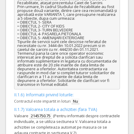
Fezabilitate, atașat prezentului Caiet de Sarcini.

Prin urmare, în cadrul Studiului de Fezabilitate au fost 
propuse două variante, dintre care cea recomandată și 
aprobată este VARIANTA 1, care presupune realizarea 
a 5 obiecte, dupa cum urmeaza: 

• OBIECTUL 1- SERA 

• OBIECTUL 2- CITY OF KIDS 

• OBIECTUL 3- TURN BELVEDERE 

• OBIECTUL 4- PASARELA PIETONALA 

• OBIECTUL 5- AMENAJARI EXTERIOARE 

Tipurile de servicii sunt cele descrise referatul de 
necesitate cu nr. 3444 din 10.01.2022 precum si in 
caietul de sarcini cu nr. 444230 din 01.11.2021.

Termenul pana la care orice operator economic 
interesat are dreptul de a solicita clarificari sau 
informatii suplimentare in legatura cu documentatia de 
atribuire este de 20 zile inainte de data limita de 
depunere a ofertelor. Autoritatea contractanta va 
raspunde in mod clar si complet tuturor solicitarilor de 
clarificari in a 11 a zi inainte de data limita de 
depunere a ofertelor. Solicitarile de clarificari vor fi 
transmise in format editabil.
II.1.6) Informatii privind loturile:
Contractul este impartit in loturi
Nu
II.1.7) Valoarea totala a achizitiei (fara TVA)
Valoare
2145750.75
(Pentru informatii despre contractele
individuale, a se utiliza sectiunea V. Valoarea totala a
achizitiei se completeaza automat pe masura ce se
adauga contracte in sectiunea V.2)