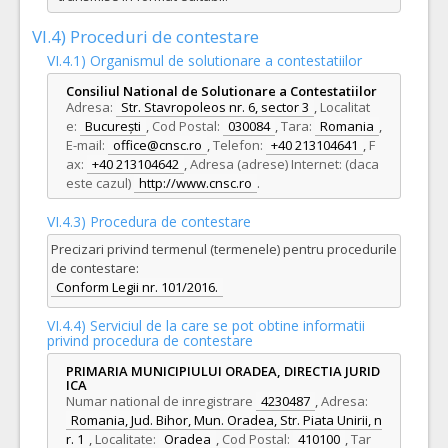
VI.4) Proceduri de contestare
VI.4.1) Organismul de solutionare a contestatiilor
Consiliul National de Solutionare a Contestatiilor
Adresa:
Str. Stavropoleos nr. 6, sector 3
,
Localitat
e:
București
,
Cod Postal:
030084
,
Tara:
Romania
,
E-mail:
office@cnsc.ro
,
Telefon:
+40 213104641
,
F
ax:
+40 213104642
,
Adresa (adrese) Internet: (daca
este cazul)
http://www.cnsc.ro
.
VI.4.3) Procedura de contestare
Precizari privind termenul (termenele) pentru procedurile
de contestare:
Conform Legii nr. 101/2016.
VI.4.4) Serviciul de la care se pot obtine informatii
privind procedura de contestare
PRIMARIA MUNICIPIULUI ORADEA, DIRECTIA JURID
ICA
Numar national de inregistrare
4230487
,
Adresa:
Romania, Jud. Bihor, Mun. Oradea, Str. Piata Unirii, n
r. 1
,
Localitate:
Oradea
,
Cod Postal:
410100
,
Tar