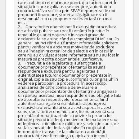
care a obtinut cel mai mare punctaj la factorul pret. În 
situaţia în care egalitatea se menţine, autoritatea 
contractantă va solicita prin SEAP depunerea de noi 
propuneri financiare, şi oferta câştigătoare va fi 
desemnată cea cu propunerea financiară cea mai 
mica.

2.	Operatorii economici pot fi excluși din procedura 
de achiziții publice sau pot fi urmăriți în justiție în 
temeiul legislației naționale în cazuri grave de 
declarații false atunci când au completat DUAE sau, în 
general, atunci când au furnizat informațiile solicitate 
pentru verificarea absenței motivelor de excludere 
sau a îndeplinirii criteriilor de selecție ori în cazul în 
care nu au divulgat aceste informații sau nu au fost în 
măsură să prezinte documentele justificative.

3.	Prezumția de legalitate si autenticitate a 
documentelor prezentate: ofertantul își asumă 
răspunderea exclusivă pentru legalitatea si 
autenticitatea tuturor documentelor prezentate în 
original, copie si/sau copie „conformă cu originalul” în 
vederea participării la procedură. În acest scop, 
analizarea de către comisia de evaluare a 
documentelor prezentate de ofertanți nu angajează 
din partea acesteia nicio răspundere sau obligație fată 
de acceptarea respectivelor documente ca fiind 
autentice sau legale și nu înlătură răspunderea 
exclusivă a ofertantului sub acest aspect. În acest 
sens, operatorii economici care, fie nu prezintă sau 
prezintă informații parțiale cu privire la propria lor 
situație privind incidența motivelor de excludere sau 
îndeplinirea criteriilor de calificare și selecție sau care 
se fac vinovați de declarații false în conținutul 
informațiilor transmise la solicitarea autorității 
contractante vor fi respinși, cu aplicarea în mod 