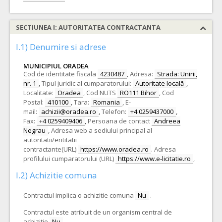
SECTIUNEA I: AUTORITATEA CONTRACTANTA
I.1) Denumire si adrese
MUNICIPIUL ORADEA
Cod de identitate fiscala
4230487
,
Adresa:
Strada: Unirii,
nr. 1
,
Tipul juridic al cumparatorului:
Autoritate locală
,
Localitate:
Oradea
,
Cod NUTS
RO111 Bihor
,
Cod
Postal:
410100
,
Tara:
Romania
,
E-
mail:
achizii@oradea.ro
,
Telefon:
+4 0259437000
,
Fax:
+4 0259409406
,
Persoana de contact
Andreea
Negrau
,
Adresa web a sediului principal al
autoritatii/entitatii
contractante(URL)
https://www.oradea.ro
.
Adresa
profilului cumparatorului (URL)
https://www.e-licitatie.ro
,
I.2) Achizitie comuna
Contractul implica o achizitie comuna
Nu
.
Contractul este atribuit de un organism central de
achizitie
Nu
.