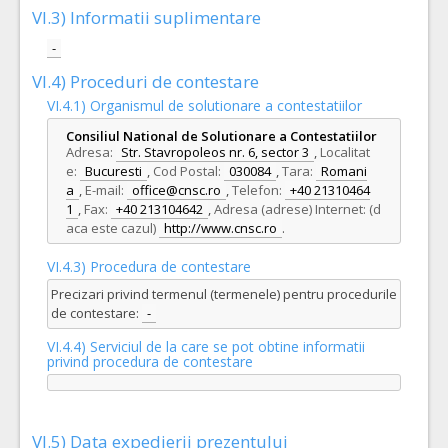
VI.3) Informatii suplimentare
-
VI.4) Proceduri de contestare
VI.4.1) Organismul de solutionare a contestatiilor
Consiliul National de Solutionare a Contestatiilor
Adresa:
Str. Stavropoleos nr. 6, sector 3
,
Localitat
e:
Bucuresti
,
Cod Postal:
030084
,
Tara:
Romani
a
,
E-mail:
office@cnsc.ro
,
Telefon:
+40 21310464
1
,
Fax:
+40 213104642
,
Adresa (adrese) Internet: (d
aca este cazul)
http://www.cnsc.ro
.
VI.4.3) Procedura de contestare
Precizari privind termenul (termenele) pentru procedurile
de contestare:
-
VI.4.4) Serviciul de la care se pot obtine informatii
privind procedura de contestare
VI.5) Data expedierii prezentului