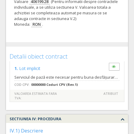
Valoare
406199.28
(Pentru informatii despre contractele
individuale, a se utiliza sectiunea V. Valoarea totala a
achizitiei se completeaza automat pe masura ce se
adauga contracte in sectiunea V.2)
Moneda:
RON
.
Detalii obiect contract
1.
Lot implicit
Serviciul de pază este necesar pentru buna desfășurare a activității S.C. COMPANIA DE APĂ ORADEA S.A. și impus prin legea 333/2003 actualizată privind paza obiectivelor, bunurilor, valorilor și protecția persoanelor Art. 2. Alin (1)
COD CPV:
00000000 Coduri CPV (Rev.1)
VALOAREA ESTIMATA FARA
ATRIBUIT
TVA:
SECTIUNEA IV: PROCEDURA
IV.1) Descriere