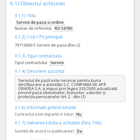
II.1) Obiectul achizitiei
II.1.1) Titlu:
Servicii de paza si ordine
Numar de referinta:
RO 54760
II.1.2) Cod CPV principal:
79713000-5 Servicii de paza (Rev.2)
II.1.3) Tipul contractului
Tipul contractului:
Servicii
II.1.4) Descriere succinta:
Serviciul de pază este necesar pentru buna 
desfășurare a activității S.C. COMPANIA DE APĂ 
ORADEA S.A. și impus prin legea 333/2003 actualizată 
privind paza obiectivelor, bunurilor, valorilor și 
protecția persoanelor Art. 2.  Alin (1)
II.1.6) Informatii privind loturile:
Contractul este impartit in loturi
Nu
II.1.7) Valoarea totala a achizitiei (fara TVA)
Sunteti de acord cu publicarea?
Da