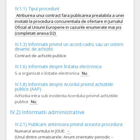
IV.1.1) Tipul procedurii
Atribuirea unui contract fara publicarea prealabila a unei
invitatii la procedura concurentiala de ofertare in Jurnalul
Oficial al Uniunii Europene in cazurile enumerate mai jos
(completati anexa D2)
IV.1.3) Informatii privind un acord-cadru sau un sistem
dinamic de achizitii:
Contract de achizitii publice
IV.1.6) Informatii despre licitatia electronica
S-a organizat o licitatie electronica
Nu
IV.1.8) Informatii despre Acordul privind achizitiile
publice (AAP)
Achizitia intra sub incidenta Acordului privind achizitiile
publice
Nu
IV.2) Informatii administrative
IV.2.1) Publicare anterioara privind aceasta procedura:
Numarul anuntului in JOUE:
-
(Unul dintre urmatoarele: Anunt orientativ periodic –