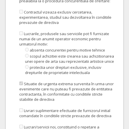
prealabila la o procedura concurentiala de ofertare:
Contractul vizeaza exclusiv cercetarea,
experimentarea, studiul sau dezvoltarea în conditiile
prevazute de directiva
Lucrarile, produsele sau serviciile pot fi furnizate
numai de un anumit operator economic pentru
urmatorul motiv:
absenta concurentei pentru motive tehnice
scopul achizitiei este crearea sau achizitionarea
unei opere de arta sau reprezentatii artistice unice
protectia unor drepturi exclusive, inclusiv
drepturile de proprietate intelectuala
Situatie de urgenta extrema survenita în urma unor
evenimente care nu puteau fi prevazute de entitatea
contractanta, în conformitate cu conditiile stricte
stabilite de directiva
Livrari suplimentare efectuate de furnizorul initial
comandate în conditiile stricte prevazute de directiva
Lucrari/servicii noi, constituind o repetare a