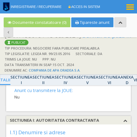
|
INREGISTRARE / RECUPERARE
ACCES IN SISTEM
RO
EN
Documente constatatoare (0)
Tipareste anunt
[CAN1135079 / 15 oct. 2024]
Servicii de paza si ordine
PUBLICAT
TIP PROCEDURA: NEGOCIERE FARA PUBLICARE PREALABILA
TIP LEGISLATIE: LEGEA NR. 99/23.05.2016
SECTORIALE: DA
TRIMIS LA JOUE: NU
PPP: NU
DATA TRANSMITERII IN SEAP:15 OCT. 2024
DETALII
DENUMIRE AC:
COMPANIA DE APA ORADEA S.A.
SECTIUNEA
SECTIUNEA
SECTIUNEA
SECTIUNEA
SECTIUNEA
ANEXA
Detalii
TALII
V
I
II
IV
V
VI
D
Anunt cu transmitere la JOUE:
Nu
SECTIUNEA I: AUTORITATEA CONTRACTANTA
I.1) Denumire si adrese