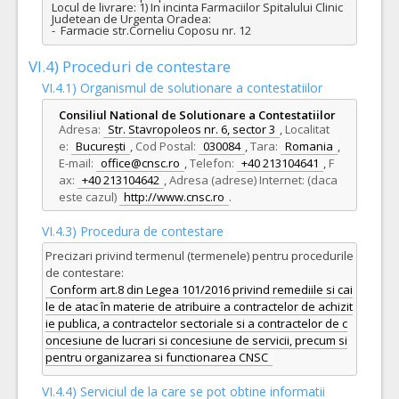
Locul de livrare: 1) In incinta Farmaciilor Spitalului Clinic 
Judetean de Urgenta Oradea:

-  Farmacie str.Corneliu Coposu nr. 12
VI.4) Proceduri de contestare
VI.4.1) Organismul de solutionare a contestatiilor
Consiliul National de Solutionare a Contestatiilor
Adresa:
Str. Stavropoleos nr. 6, sector 3
,
Localitat
e:
București
,
Cod Postal:
030084
,
Tara:
Romania
,
E-mail:
office@cnsc.ro
,
Telefon:
+40 213104641
,
F
ax:
+40 213104642
,
Adresa (adrese) Internet: (daca
este cazul)
http://www.cnsc.ro
.
VI.4.3) Procedura de contestare
Precizari privind termenul (termenele) pentru procedurile
de contestare:
Conform art.8 din Legea 101/2016 privind remediile si cai
le de atac în materie de atribuire a contractelor de achizit
ie publica, a contractelor sectoriale si a contractelor de c
oncesiune de lucrari si concesiune de servicii, precum si
pentru organizarea si functionarea CNSC
VI.4.4) Serviciul de la care se pot obtine informatii