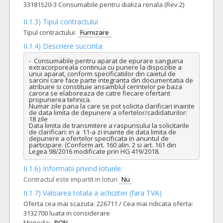
33181520-3 Consumabile pentru dializa renala (Rev.2)
II.1.3) Tipul contractului
Tipul contractului:
Furnizare
II.1.4) Descriere succinta:
-  Consumabile pentru aparat de epurare sanguina 
extracorporeala continua cu punere la dispozitie a 
unui aparat, conform specificatiilor din caietul de 
sarcini care face parte integranta din documentatia de 
atribuire si constituie ansamblul cerintelor pe baza 
carora se elaboreaza de catre fiecare ofertant 
propunerea tehnica.

Numar zile pana la care se pot solicita clarificari inainte 
de data limita de depunere a ofertelor/cadidaturilor: 
18 zile

Data limita de transmitere a raspunsului la solicitarile 
de clarificari: in a  11-a zi inainte de data limita de 
depunere a ofertelor specificata in anuntul de 
participare. (Conform art. 160 alin. 2 si art. 161 din 
Legea 98/2016 modificate prin HG 419/2018.
II.1.6) Informatii privind loturile:
Contractul este impartit in loturi
Nu
II.1.7) Valoarea totala a achizitiei (fara TVA)
Oferta cea mai scazuta: 226711 / Cea mai ridicata oferta:
3132700 luata in considerare
Moneda:
RON
.