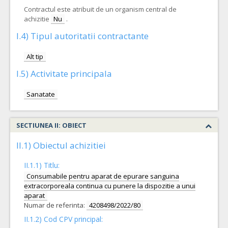
Contractul este atribuit de un organism central de
achizitie
Nu
.
I.4) Tipul autoritatii contractante
Alt tip
I.5) Activitate principala
Sanatate
SECTIUNEA II: OBIECT
II.1) Obiectul achizitiei
II.1.1) Titlu:
Consumabile pentru aparat de epurare sanguina
extracorporeala continua cu punere la dispozitie a unui
aparat
Numar de referinta:
4208498/2022/80
II.1.2) Cod CPV principal: