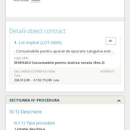
Detalii obiect contract
1.
Lot implicit
(LOT-0000)
- Consumabile pentru aparat de epurare sanguina extracorporeala continua cu punere la dispozitie a unui aparat: "Kit Adult pentru SCUF/CVVH/CVVHD/HVHF/CVVHDF " "KIT ADULT CPFA (plasmafereza, cuplata cu plasmadsorbtie si hemofiltrare)" "KIT Adult TPE Plasmafereza " KIT DFPP Medopen 10 KIT DFPP Medopen 30 Kit pentru adsorbtia endotoxinei cu Polymyxin B Linie de citrat de Na și Ca Solutie ptr procedurile CRRT
COD CPV:
33181520-3 Consumabile pentru dializa renala (Rev.2)
VALOAREA ESTIMATA FARA
ATRIBUIT
TVA:
226.512,00 - 3.132.712,00 Leu
SECTIUNEA IV: PROCEDURA
IV.1) Descriere
IV.1.1) Tipul procedurii
Licitatie deschisa