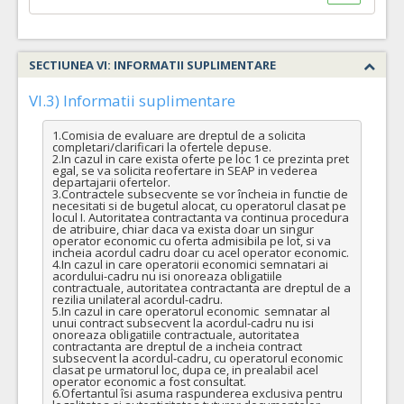
SECTIUNEA VI: INFORMATII SUPLIMENTARE
VI.3) Informatii suplimentare
1.Comisia de evaluare are dreptul de a solicita 
completari/clarificari la ofertele depuse.

2.In cazul in care exista oferte pe loc 1 ce prezinta pret 
egal, se va solicita reofertare in SEAP in vederea 
departajarii ofertelor.

3.Contractele subsecvente se vor încheia in functie de 
necesitati si de bugetul alocat, cu operatorul clasat pe 
locul I. Autoritatea contractanta va continua procedura 
de atribuire, chiar daca va exista doar un singur 
operator economic cu oferta admisibila pe lot, si va 
incheia acordul cadru doar cu acel operator economic.

4.In cazul in care operatorii economici semnatari ai 
acordului-cadru nu isi onoreaza obligatiile 
contractuale, autoritatea contractanta are dreptul de a 
rezilia unilateral acordul-cadru.

5.In cazul in care operatorul economic  semnatar al 
unui contract subsecvent la acordul-cadru nu isi 
onoreaza obligatiile contractuale, autoritatea 
contractanta are dreptul de a incheia contract 
subsecvent la acordul-cadru, cu operatorul economic 
clasat pe urmatorul loc, dupa ce, in prealabil acel 
operator economic a fost consultat.

6.Ofertantul îsi asuma raspunderea exclusiva pentru 