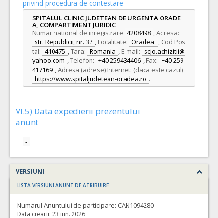
privind procedura de contestare
SPITALUL CLINIC JUDETEAN DE URGENTA ORADE
A, COMPARTIMENT JURIDIC
Numar national de inregistrare
4208498
,
Adresa:
str. Republicii, nr. 37
,
Localitate:
Oradea
,
Cod Pos
tal:
410475
,
Tara:
Romania
,
E-mail:
scjo.achizitii@
yahoo.com
,
Telefon:
+40 259434406
,
Fax:
+40 259
417169
,
Adresa (adrese) Internet: (daca este cazul)
https://www.spitaljudetean-oradea.ro
.
VI.5) Data expedierii prezentului
anunt
-
VERSIUNI
LISTA VERSIUNI ANUNT DE ATRIBUIRE
Numarul Anuntului de participare:
CAN1094280
Data crearii:
23 iun. 2026