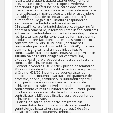
legalitatea si autenticitatea tuturor documentelor 
prezentate în original si/sau copie în vederea 
participarii la procedura. Analizarea documentelor 
prezentate de ofertanti de catre comisia de evaluare 
nu angajeaza din partea acesteia nici o raspundere 
sau obligatie fata de acceptarea acestora ca fiind 
autentice sau legale si nu înlatura raspunderea 
exclusiva a ofertantului sub acest aspect.

7.În cazul în care ofertantul declarat castigator nu îsi 
onoreaza comenzile, în termenul stabilit prin contractul 
subsecvent, autoritatea contractanta are dreptul de a 
rezilia total sau partial contractul de furnizare pentru 
produsele care fac obiectul acestuia si vom intocmi, 
conform art. 166 din HG395/2016, documentul 
constatator pe care il vom publica in SICAP, prin care 
vom mentiona ca nu si-a indeplinit obligatiile 
contractuale fata de unitatea noastra, iar pe viitor, in 
situatia neindeplinirii obligatiilor contractuale, 
excluderea dintr-o procedura pentru atribuirea unui 
contract de achizitie publica.

8.Avand in vedere OUG71/2012 privind desemnarea 
MS ca unitate de achizitii publice centralizate, precum 
si Ordinul 658/2013 pentru aprobarea Listei de 
medicamente, materiale sanitare, echipamente de 
protectie, servicii, combustibil si lubrifianti pt parcul 
auto, pentru care se organizeaza proceduri de 
achizitie centralizate la nivel national, autoritatea 
contractanta va rezilia unilateral acordul-cadru pentru 
produsele cuprinse in lista de achizitii publice 
centralizate la MS, dupa finalizarea procedurilor de 
achizitie centralizate. 

9.Caietul de sarcini face parte integranta din 
documentaţia de atribuire si constituie ansamblul 
cerinţelor pe baza cărora se elaborează de către 
fiecare ofertant propunerea tehnica.
