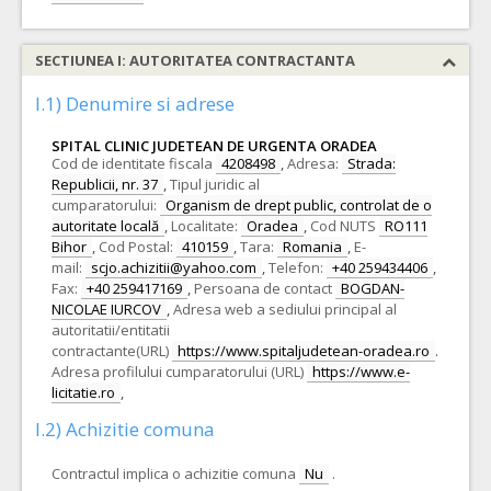
SECTIUNEA I: AUTORITATEA CONTRACTANTA
I.1) Denumire si adrese
SPITAL CLINIC JUDETEAN DE URGENTA ORADEA
Cod de identitate fiscala
4208498
,
Adresa:
Strada:
Republicii, nr. 37
,
Tipul juridic al
cumparatorului:
Organism de drept public, controlat de o
autoritate locală
,
Localitate:
Oradea
,
Cod NUTS
RO111
Bihor
,
Cod Postal:
410159
,
Tara:
Romania
,
E-
mail:
scjo.achizitii@yahoo.com
,
Telefon:
+40 259434406
,
Fax:
+40 259417169
,
Persoana de contact
BOGDAN-
NICOLAE IURCOV
,
Adresa web a sediului principal al
autoritatii/entitatii
contractante(URL)
https://www.spitaljudetean-oradea.ro
.
Adresa profilului cumparatorului (URL)
https://www.e-
licitatie.ro
,
I.2) Achizitie comuna
Contractul implica o achizitie comuna
Nu
.