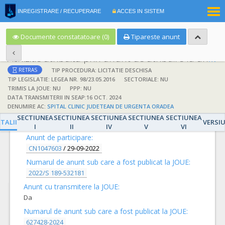
|
INREGISTRARE / RECUPERARE
ACCES IN SISTEM
RO
EN
Documente constatatoare (0)
Tipareste anunt
Achizitie atribuita prin anunt de atribuire la anunt de participare
TIP PROCEDURA: LICITATIE DESCHISA
RETRAS
TIP LEGISLATIE: LEGEA NR. 98/23.05.2016
SECTORIALE: NU
TRIMIS LA JOUE: NU
PPP: NU
DATA TRANSMITERII IN SEAP:16 OCT. 2024
DENUMIRE AC:
SPITAL CLINIC JUDETEAN DE URGENTA ORADEA
DETALII
SECTIUNEA
SECTIUNEA
SECTIUNEA
SECTIUNEA
SECTIUNEA
TALII
VERSI
I
II
IV
V
VI
Anunt de participare:
CN1047603
/
29-09-2022
Numarul de anunt sub care a fost publicat la JOUE:
2022/S 189-532181
Anunt cu transmitere la JOUE:
Da
Numarul de anunt sub care a fost publicat la JOUE:
627428-2024