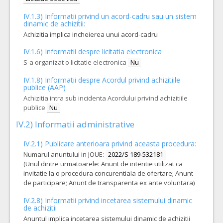
IV.1.3) Informatii privind un acord-cadru sau un sistem
dinamic de achizitii:
Achizitia implica incheierea unui acord-cadru
IV.1.6) Informatii despre licitatia electronica
S-a organizat o licitatie electronica
Nu
IV.1.8) Informatii despre Acordul privind achizitiile
publice (AAP)
Achizitia intra sub incidenta Acordului privind achizitiile
publice
Nu
IV.2) Informatii administrative
IV.2.1) Publicare anterioara privind aceasta procedura:
Numarul anuntului in JOUE:
2022/S 189-532181
(Unul dintre urmatoarele: Anunt de intentie utilizat ca
invitatie la o procedura concurentiala de ofertare; Anunt
de participare; Anunt de transparenta ex ante voluntara)
IV.2.8) Informatii privind incetarea sistemului dinamic
de achizitii
Anuntul implica incetarea sistemului dinamic de achizitii