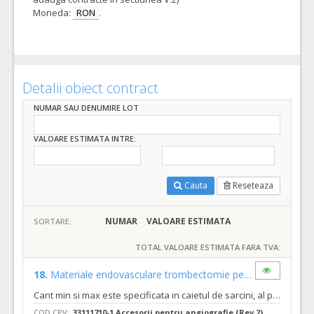
Moneda:
RON
.
Detalii obiect contract
NUMAR SAU DENUMIRE LOT
VALOARE ESTIMATA INTRE:
Cauta
Reseteaza
NUMAR
VALOARE ESTIMATA
SORTARE:
TOTAL VALOARE ESTIMATA FARA TVA:
18.
Materiale endovasculare trombectomie pentru ocluzie proximala
Cant min si max este specificata in caietul de sarcini, al prezentei documentatii
COD CPV:
33111710-1 Accesorii pentru angiografie (Rev.2)