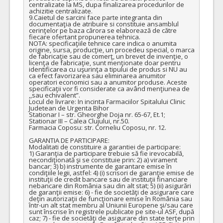
centralizate la MS, dupa finalizarea procedurilor de 
COD CPV:
33111710-1 Accesorii pentru angiografie (Rev.2)
achizitie centralizate. 

9.Caietul de sarcini face parte integranta din 
documentaţia de atribuire si constituie ansamblul 
VALOAREA ESTIMATA FARA
ATRIBUIT
cerinţelor pe baza cărora se elaborează de către 
TVA:
fiecare ofertant propunerea tehnica.

925,00 - 3.700,00 Leu
NOTA: specificaţiile tehnice care indica o anumita 
origine, sursa, producţie, un procedeu special, o marca 
de fabricaţie sau de comerţ, un brevet de invenţie, o 
6.
Teci cateter pentru uz neurovascular
(LOT-0006)
licenţa de fabricaţie, sunt menţionate doar pentru 
identificarea cu uşurinţa a tipului de produs si NU au 
Cant min si max este specificata in caietul de sarcini, al prezentei documentatii.
ca efect favorizarea sau eliminarea anumitor 
operatori economici sau a anumitor produse. Aceste 
COD CPV:
33111710-1 Accesorii pentru angiografie (Rev.2)
specificaţii vor fi considerate ca având menţiunea de 
,,sau echivalent”.

VALOAREA ESTIMATA FARA
ATRIBUIT
Locul de livrare: In incinta Farmaciilor Spitalului Clinic 
TVA:
Judetean de Urgenta Bihor

1.900,00 - 7.600,00 Leu
Stationar I – str. Gheorghe Doja nr. 65-67, Et.1;

Stationar III – Calea Clujului, nr.50.

Farmacia Coposu: str. Corneliu Coposu, nr. 12.

7.
Dispozitiv de trombaspiratie vase intracraniene distale
(LOT
GARANTIA DE PARTICIPARE:

Cant min si max este specificata in caietul de sarcini, al prezentei documentatii.
Modalitati de constituire a garantiei de participare: 

1) Garanţia de participare trebuie să fie irevocabilă, 
COD CPV:
33111710-1 Accesorii pentru angiografie (Rev.2)
necondiţionată şi se constituie prin: 2) a) virament 
bancar; 3) b) instrumente de garantare emise în 
condiţiile legii, astfel: 4) (i) scrisori de garanţie emise de 
VALOAREA ESTIMATA FARA
ATRIBUIT
instituţii de credit bancare sau de instituţii financiare 
TVA:
nebancare din România sau din alt stat; 5) (ii) asigurări 
5.600,00 - 22.400,00 Leu
de garanţii emise: 6) - fie de societăţi de asigurare care 
deţin autorizaţii de funcţionare emise în România sau 
într-un alt stat membru al Uniunii Europene şi/sau care 
4.
Cateter ghid cu balon la capatul distal ( 8F )
(LOT-0004)
sunt înscrise în registrele publicate pe site-ul ASF, după 
caz; 7) - fie de societăţi de asigurare din state terţe prin 
Cant min si max este specificata in caietul de sarcini, al prezentei documentatii.