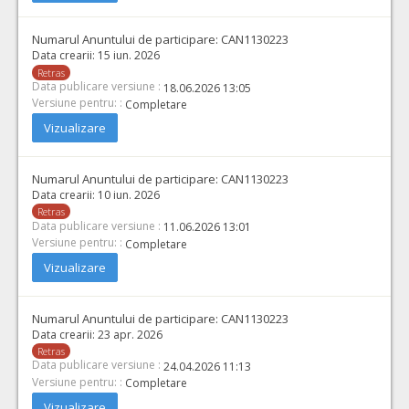
Cant min si max este specificata in caietul de sarcini, al prezentei documentatii.
COD CPV:
33111710-1 Accesorii pentru angiografie (Rev.2)
Numarul Anuntului de participare:
CAN1130223
VALOAREA ESTIMATA FARA
ATRIBUIT
Data crearii:
15 iun. 2026
TVA:
Retras
11.865,00 - 514.360,00 Leu
Data publicare versiune :
18.06.2026 13:05
Versiune pentru: :
Completare
28.
Microcateter pt uz intravascular, dedicat zonelor tortuoase
Vizualizare
Cant min si max este specificata in caietul de sarcini, al prezentei documentatii.
COD CPV:
33111710-1 Accesorii pentru angiografie (Rev.2)
Numarul Anuntului de participare:
CAN1130223
VALOAREA ESTIMATA FARA
ATRIBUIT
Data crearii:
10 iun. 2026
TVA:
Retras
3.000,00 - 600.000,00 Leu
Data publicare versiune :
11.06.2026 13:01
Versiune pentru: :
Completare
31.
Microghiduri hidrofile pentru uz intracranian folosite in navigarea cu microcatetere fluxodependente
Vizualizare
Cant min si max este specificata in caietul de sarcini, al prezentei documentatii.
COD CPV:
33111710-1 Accesorii pentru angiografie (Rev.2)
Numarul Anuntului de participare:
CAN1130223
VALOAREA ESTIMATA FARA
ATRIBUIT
Data crearii:
23 apr. 2026
TVA:
Retras
1.600,00 - 6.400,00 Leu
Data publicare versiune :
24.04.2026 11:13
Versiune pentru: :
Completare
29.
Kit pt aspirare manuala a trombilor
(LOT-0029)
Vizualizare