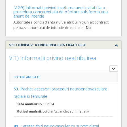
COD CPV:
33111710-1 Accesorii pentru angiografie (Rev.2)
IV.2.9) Informatii privind incetarea unei invitatii la o
VALOAREA ESTIMATA FARA
ATRIBUIT
procedura concurentiala de ofertare sub forma unui
TVA:
anunt de intentie
30.300,00 - 2.030.500,00 Leu
Autoritatea contractanta nu va atribui niciun alt contract
pe baza anuntului de intentie de mai sus
51.
Set de vertebroplastie cu injectare fluid-asistata si ace
Nu
(LO
Cant min si max este specificata in caietul de sarcini, al prezentei documentatii.
COD CPV:
33111710-1 Accesorii pentru angiografie (Rev.2)
SECTIUNEA V: ATRIBUIREA CONTRACTULUI
VALOAREA ESTIMATA FARA
ATRIBUIT
TVA:
V.1) Informatii privind neatribuirea
4.250,00 - 425.000,00 Leu
50.
Materiale Chirurgie Spinala
(LOT-0050)
LOTURI ANULATE
Cant min si max este specificata in caietul de sarcini, al prezentei documentatii.
COD CPV:
33111710-1 Accesorii pentru angiografie (Rev.2)
53.
Pachet accesorii proceduri neuroendovasculare
VALOAREA ESTIMATA FARA
ATRIBUIT
radiale si femurale
TVA:
6.200,00 - 496.000,00 Leu
Data anularii:
05.02.2024
Motivul anularii:
Lotul a fost anulat administrativ
46.
Materiale endovasculare pentru stenoza intracraniana
(LO
Cant min si max este specificata in caietul de sarcini, al prezentei documentatii.
41.
Cateter ghid neurovascular cu suport distal