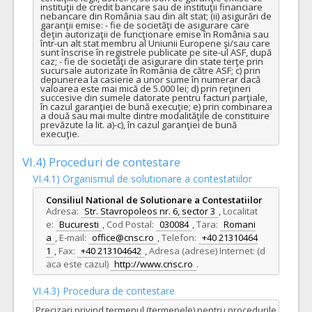
instituţii de credit bancare sau de instituţii financiare 
nebancare din România sau din alt stat; (ii) asigurări de 
COD CPV:
33111710-1 Accesorii pentru angiografie (Rev.2)
garanţii emise: - fie de societăţi de asigurare care 
deţin autorizaţii de funcţionare emise în România sau 
VALOAREA ESTIMATA FARA
ATRIBUIT
într-un alt stat membru al Uniunii Europene şi/sau care 
TVA:
sunt înscrise în registrele publicate pe site-ul ASF, după 
2.090,00 - 20.900,00 Leu
caz; - fie de societăţi de asigurare din state terţe prin 
sucursale autorizate în România de către ASF; c) prin 
depunerea la casierie a unor sume în numerar dacă 
13.
Materiale embolizare Anevrisme de mari dimensiuni
(LOT-
valoarea este mai mică de 5.000 lei; d) prin reţineri 
succesive din sumele datorate pentru facturi parţiale, 
Cant min si max este specificata in caietul de sarcini, al prezentei documentatii.
în cazul garanţiei de bună execuţie; e) prin combinarea 
a două sau mai multe dintre modalităţile de constituire 
COD CPV:
33111710-1 Accesorii pentru angiografie (Rev.2)
prevăzute la lit. a)-c), în cazul garanţiei de bună 
execuţie.
VALOAREA ESTIMATA FARA
ATRIBUIT
TVA:
VI.4) Proceduri de contestare
91.250,00 - 2.256.160,00 Leu
VI.4.1) Organismul de solutionare a contestatiilor
44.
Interventii cerebrale abord radial
(LOT-0044)
Consiliul National de Solutionare a Contestatiilor
Cant min si max este specificata in caietul de sarcini, al prezentei documentatii.
Adresa:
Str. Stavropoleos nr. 6, sector 3
,
Localitat
e:
Bucuresti
,
Cod Postal:
030084
,
Tara:
Romani
COD CPV:
33111710-1 Accesorii pentru angiografie (Rev.2)
a
,
E-mail:
office@cnsc.ro
,
Telefon:
+40 21310464
VALOAREA ESTIMATA FARA
ATRIBUIT
1
,
Fax:
+40 213104642
,
Adresa (adrese) Internet: (d
TVA:
aca este cazul)
http://www.cnsc.ro
.
45.260,00 - 2.303.600,00 Leu
45.
Pachet embolizare anevrisme cu spirale din platina neacoperite, microcateter, sistem de detasare si cabluri de detasare
VI.4.3) Procedura de contestare
Precizari privind termenul (termenele) pentru procedurile
Cant min si max este specificata in caietul de sarcini, al prezentei documentatii.