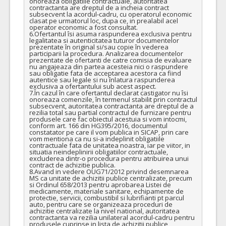
onoreaza obligatiile contractuale, autoritatea 
contractanta are dreptul de a incheia contract 
COD CPV:
33111710-1 Accesorii pentru angiografie (Rev.2)
subsecvent la acordul-cadru, cu operatorul economic 
clasat pe urmatorul loc, dupa ce, in prealabil acel 
VALOAREA ESTIMATA FARA
ATRIBUIT
operator economic a fost consultat.

TVA:
6.Ofertantul îsi asuma raspunderea exclusiva pentru 
3.100,00 - 186.000,00 Leu
legalitatea si autenticitatea tuturor documentelor 
prezentate în original si/sau copie în vederea 
participarii la procedura. Analizarea documentelor 
27.
Microcateter cu varf nedetasabil pentru livrare lichid embolizare MAV
prezentate de ofertanti de catre comisia de evaluare 
nu angajeaza din partea acesteia nici o raspundere 
Cant min si max este specificata in caietul de sarcini, al prezentei documentatii.
sau obligatie fata de acceptarea acestora ca fiind 
autentice sau legale si nu înlatura raspunderea 
COD CPV:
33111710-1 Accesorii pentru angiografie (Rev.2)
exclusiva a ofertantului sub acest aspect.

7.În cazul în care ofertantul declarat castigator nu îsi 
onoreaza comenzile, în termenul stabilit prin contractul 
VALOAREA ESTIMATA FARA
ATRIBUIT
subsecvent, autoritatea contractanta are dreptul de a 
TVA:
rezilia total sau partial contractul de furnizare pentru 
1.700,00 - 20.400,00 Leu
produsele care fac obiectul acestuia si vom intocmi, 
conform art. 166 din HG395/2016, documentul 
2.
Microghiduri cu manta din poliuretan, vase tortuoase
(LOT-
constatator pe care il vom publica in SICAP, prin care 
vom mentiona ca nu si-a indeplinit obligatiile 
contractuale fata de unitatea noastra, iar pe viitor, in 
Cant min si max este specificata in caietul de sarcini, al prezentei documentatii.
situatia neindeplinirii obligatiilor contractuale, 
excluderea dintr-o procedura pentru atribuirea unui 
COD CPV:
33111710-1 Accesorii pentru angiografie (Rev.2)
contract de achizitie publica.

8.Avand in vedere OUG71/2012 privind desemnarea 
VALOAREA ESTIMATA FARA
ATRIBUIT
MS ca unitate de achizitii publice centralizate, precum 
TVA:
si Ordinul 658/2013 pentru aprobarea Listei de 
1.050,00 - 105.000,00 Leu
medicamente, materiale sanitare, echipamente de 
protectie, servicii, combustibil si lubrifianti pt parcul 
auto, pentru care se organizeaza proceduri de 
3.
Cateter ghid cu flexibilitate mare
(LOT-0003)
achizitie centralizate la nivel national, autoritatea 
contractanta va rezilia unilateral acordul-cadru pentru 
Cant min si max este specificata in caietul de sarcini, al prezentei documentatii.
produsele cuprinse in lista de achizitii publice 