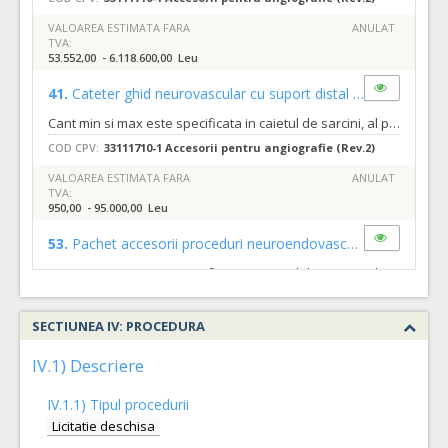
VALOAREA ESTIMATA FARA
ANULAT
TVA:
53.552,00 - 6.118.600,00 Leu
41.
Cateter ghid neurovascular cu suport distal
(LOT-0041)
Cant min si max este specificata in caietul de sarcini, al prezentei documentatii.
COD CPV:
33111710-1 Accesorii pentru angiografie (Rev.2)
VALOAREA ESTIMATA FARA
ANULAT
TVA:
950,00 - 95.000,00 Leu
53.
Pachet accesorii proceduri neuroendovasculare radiale si femurale
Cant min si max este specificata in caietul de sarcini, al prezentei documentatii.
COD CPV:
33111710-1 Accesorii pentru angiografie (Rev.2)
SECTIUNEA IV: PROCEDURA
VALOAREA ESTIMATA FARA
ANULAT
TVA:
252,85 - 248.702,00 Leu
IV.1) Descriere
25.
Lichid de embolizare MAV pe baza de DMSO
(LOT-0025)
IV.1.1) Tipul procedurii
Cant min si max este specificata in caietul de sarcini, al prezentei documentatii.
Licitatie deschisa
COD CPV:
33111710-1 Accesorii pentru angiografie (Rev.2)