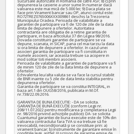
sucursale autorizate în România de către ASF; 8) c) prin 
depunerea la casierie a unor sume în numerar dacă 
COD CPV:
33111710-1 Accesorii pentru angiografie (Rev.2)
valoarea este mai mică de 5.000 lei; 9) Daca plata se 
face prin Virament bancar sau OP, atunci contul este: 
VALOAREA ESTIMATA FARA
ATRIBUIT
RO72TREZ0765006XXX009861 deschis la Trezoreria 
TVA:
Municipiului Oradea. Perioada de valabilitate a 
garantiei de participare va fi de 120 de zile de la data 
4.600,00 - 18.400,00 Leu
limita de depunere a ofertelor. Autoritatea 
contractanta are obligatia de a retine garantia de 
15.
Stent extractor tromb intracranial
(LOT-0015)
participare, in baza articolului 37 din Legea 98/2016. 
Dovada constituirii garantiei de participare se va 
Cant min si max este specificata in caietul de sarcini, al prezentei documentatii.
depune, scanata, in SICAP, pana cel mai tarziu la data 
si ora limita de depunere a ofertelor. In cazul unei 
COD CPV:
33111710-1 Accesorii pentru angiografie (Rev.2)
asocieri garantia de participare va fi constituita in 
numele asocierii, iar aceasta trebuie sa acopere in 
mod solitar toti membrii asocierii.

VALOAREA ESTIMATA FARA
ATRIBUIT
Perioada de valabilitate a garantiei de participare va fi 
TVA:
de minim 120 de zile de la data limita de depunere a 
16.280,00 - 1.628.000,00 Leu
ofertelor. 

Echivalenta leu/alta valuta se va face la cursul stabilit 
de BNR inainte cu 5 zile de data limita stabilita pentru 
10.
Teaca lunga suport distal
(LOT-0010)
depunerea ofertelor.

Garantia de participare se va constitui INTEGRAL, in 
Cant min si max este specificata in caietul de sarcini, al prezentei documentatii.
baza art.1 din OUG58/2016, publicata in M.Of. 
nr.738/22.09.2016.

COD CPV:
33111710-1 Accesorii pentru angiografie (Rev.2)
GARANTIA DE BUNA EXECUTIE: - DA se solicita.

VALOAREA ESTIMATA FARA
ATRIBUIT
GARANŢIA DE BUNĂ EXECUŢIE (conform Legii nr. 
TVA:
208/11.07.2022 pentru modificarea şi completarea Legii 
nr. 98/2016 privind achiziţiile publice): DA- se solicita 
5.250,00 - 52.500,00 Leu
Cuantumul garantiei de buna executie este de 10% din 
valoarea contractului fara TVA si ea trebuie să fie 
12.
Cateter ghidare impletit
(LOT-0012)
irevocabilă, necondiţionată şi se constituie prin: a) 
virament bancar; b) instrumente de garantare emise în 
condiţiile legii, astfel: (i) scrisori de garanţie emise de 
Cant min si max este specificata in caietul de sarcini, al prezentei documentatii.