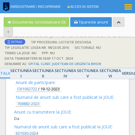
|
INREGISTRARE / RECUPERARE
ACCES IN SISTEM
RO
EN
Documente constatatoare (0)
Tipareste anunt
Achizitie atribuita prin anunt de atribuire la anunt de participare
TIP PROCEDURA: LICITATIE DESCHISA
RETRAS
TIP LEGISLATIE: LEGEA NR. 98/23.05.2016
SECTORIALE: NU
TRIMIS LA JOUE: NU
PPP: NU
DATA TRANSMITERII IN SEAP:17 OCT. 2024
DENUMIRE AC:
SPITAL CLINIC JUDETEAN DE URGENTA BIHOR
DETALII
SECTIUNEA
SECTIUNEA
SECTIUNEA
SECTIUNEA
SECTIUNEA
TALII
VERSI
I
II
IV
V
VI
Anunt de participare:
CN1062722
/
19-12-2023
Numarul de anunt sub care a fost publicat la JOUE:
769882-2023
Anunt cu transmitere la JOUE:
Da
Numarul de anunt sub care a fost publicat la JOUE:
631030-2024