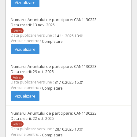
Cant min si max este specificata in caietul de sarcini, al prezentei documentatii
Vizualizare
COD CPV:
33111710-1 Accesorii pentru angiografie (Rev.2)
VALOAREA ESTIMATA FARA
ATRIBUIT
Numarul Anuntului de participare:
CAN1130223
TVA:
Data crearii:
13 nov. 2025
10.000,00 - 60.000,00 Leu
Retras
Data publicare versiune :
14.11.2025 13:01
36.
Stenturi carotidiene autoexpandabile cu meșă
(LOT-0036)
Versiune pentru: :
Completare
Cant min si max este specificata in caietul de sarcini, al prezentei documentatii.
Vizualizare
COD CPV:
33111710-1 Accesorii pentru angiografie (Rev.2)
VALOAREA ESTIMATA FARA
ATRIBUIT
Numarul Anuntului de participare:
CAN1130223
TVA:
Data crearii:
29 oct. 2025
3.100,00 - 31.000,00 Leu
Retras
Data publicare versiune :
31.10.2025 15:01
38.
Dispozitive de trombaspiraţie vase intracraniene distale
(
Versiune pentru: :
Completare
Cant min si max este specificata in caietul de sarcini, al prezentei documentatii.
Vizualizare
COD CPV:
33111710-1 Accesorii pentru angiografie (Rev.2)
VALOAREA ESTIMATA FARA
ATRIBUIT
Numarul Anuntului de participare:
CAN1130223
TVA:
Data crearii:
22 oct. 2025
3.100,00 - 1.240.000,00 Leu
Retras
Data publicare versiune :
28.10.2025 13:01
39.
Ministenturi cerebrale impletite, din nitinol
(LOT-0039)
Versiune pentru: :
Completare