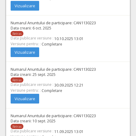
Cant min si max este specificata in caietul de sarcini, al prezentei documentatii.
Vizualizare
COD CPV:
33111710-1 Accesorii pentru angiografie (Rev.2)
VALOAREA ESTIMATA FARA
ATRIBUIT
Numarul Anuntului de participare:
CAN1130223
TVA:
Data crearii:
6 oct. 2025
8.500,00 - 510.000,00 Leu
Retras
Data publicare versiune :
40.
Microghiduri hidrofile pentru uz intracranian cu vârf atraumatic pentru proceduri speciale
10.10.2025 13:01
Versiune pentru: :
Completare
Cant min si max este specificata in caietul de sarcini, al prezentei documentatii.
Vizualizare
COD CPV:
33111710-1 Accesorii pentru angiografie (Rev.2)
VALOAREA ESTIMATA FARA
ATRIBUIT
Numarul Anuntului de participare:
CAN1130223
TVA:
1.400,00 - 140.000,00 Leu
Data crearii:
25 sept. 2025
Retras
Data publicare versiune :
30.09.2025 12:21
Versiune pentru: :
Completare
Vizualizare
Numarul Anuntului de participare:
CAN1130223
Data crearii:
10 sept. 2025
Retras
Data publicare versiune :
11.09.2025 13:01