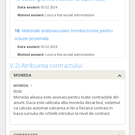
COD CPV:
33111710-1 Accesorii pentru angiografie (Rev.2)
Data anularii:
05.02.2024
VALOAREA ESTIMATA FARA
ATRIBUIT
TVA:
Motivul anularii:
Lotul a fost anulat administrativ
17.700,00 - 159.400,00 Leu
49.
Pachet de materiale endovasculare pentru trombectomii de tip A
18.
Materiale endovasculare trombectomie pentru
ocluzie proximala
Cant min si max este specificata in caietul de sarcini, al prezentei documentatii.
COD CPV:
33111710-1 Accesorii pentru angiografie (Rev.2)
Data anularii:
05.02.2024
Motivul anularii:
Lotul a fost anulat administrativ
VALOAREA ESTIMATA FARA
ATRIBUIT
TVA:
V.2) Atribuirea contractului
16.500,00 - 290.000,00 Leu
MONEDA
47.
Materiale Endovasculare pentru Anevrisme de tip A
(LOT-
Cant min si max este specificata in caietul de sarcini, al prezentei documentatii.
MONEDA:
RON
COD CPV:
33111710-1 Accesorii pentru angiografie (Rev.2)
Moneda aleasa este aceeasi pentru toate contractele din
VALOAREA ESTIMATA FARA
ATRIBUIT
anunt. Daca este utilizata alta moneda decat leul, sistemul
TVA:
va calcula automat valoarea in lei a fiecarui contract in
15.400,00 - 154.000,00 Leu
baza cursului de schimb introdus la nivel de contract.
48.
Materiale endovasculare pentru Anevrisme de tip B + Dispozitive de tip Flow Divertor
Cant min si max este specificata in caietul de sarcini, al prezentei documentatii