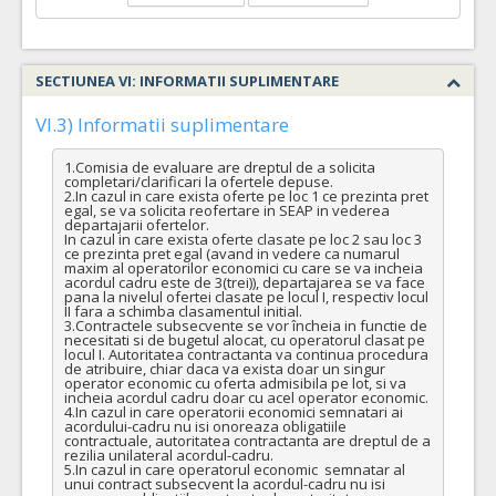
COD CPV:
33111710-1 Accesorii pentru angiografie (Rev.2)
VALOAREA ESTIMATA FARA
ATRIBUIT
TVA:
SECTIUNEA VI: INFORMATII SUPLIMENTARE
2.750,00 - 110.000,00 Leu
20.
Stent deviator de flux
(LOT-0020)
VI.3) Informatii suplimentare
Cant min si max este specificata in caietul de sarcini, al prezentei documentatii.
1.Comisia de evaluare are dreptul de a solicita 
completari/clarificari la ofertele depuse.

COD CPV:
33111710-1 Accesorii pentru angiografie (Rev.2)
2.In cazul in care exista oferte pe loc 1 ce prezinta pret 
egal, se va solicita reofertare in SEAP in vederea 
VALOAREA ESTIMATA FARA
ATRIBUIT
departajarii ofertelor.

TVA:
In cazul in care exista oferte clasate pe loc 2 sau loc 3 
42.500,00 - 85.000,00 Leu
ce prezinta pret egal (avand in vedere ca numarul 
maxim al operatorilor economici cu care se va incheia 
acordul cadru este de 3(trei)), departajarea se va face 
19.
Sistem acces abord radial
(LOT-0019)
pana la nivelul ofertei clasate pe locul I, respectiv locul 
II fara a schimba clasamentul initial.

Cant min si max este specificata in caietul de sarcini, al prezentei documentatii.
3.Contractele subsecvente se vor încheia in functie de 
necesitati si de bugetul alocat, cu operatorul clasat pe 
COD CPV:
33111710-1 Accesorii pentru angiografie (Rev.2)
locul I. Autoritatea contractanta va continua procedura 
de atribuire, chiar daca va exista doar un singur 
VALOAREA ESTIMATA FARA
ATRIBUIT
operator economic cu oferta admisibila pe lot, si va 
incheia acordul cadru doar cu acel operator economic.

TVA:
4.In cazul in care operatorii economici semnatari ai 
2.700,00 - 135.000,00 Leu
acordului-cadru nu isi onoreaza obligatiile 
contractuale, autoritatea contractanta are dreptul de a 
22.
Sistem cu balon de ocluzie
(LOT-0022)
rezilia unilateral acordul-cadru.

5.In cazul in care operatorul economic  semnatar al 
unui contract subsecvent la acordul-cadru nu isi 
Cant min si max este specificata in caietul de sarcini, al prezentei documentatii.