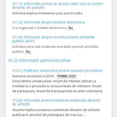
IV.1.3) Informatii privind un acord-cadru sau un sistem
dinamic de achizitii:
VALOAREA ESTIMATA FARA
ATRIBUIT
TVA:
Achizitia implica incheierea unui acord-cadru
3.200,00 - 640.000,00 Leu
IV.1.6) Informatii despre licitatia electronica
52.
Materiale endovasculare ocluzii carotidiene in tandem cu trombi fibrinosi intracerebrali
S-a organizat o licitatie electronica
Nu
Cant min si max este specificata in caietul de sarcini, al prezentei documentatii.
IV.1.8) Informatii despre Acordul privind achizitiile
COD CPV:
33111710-1 Accesorii pentru angiografie (Rev.2)
publice (AAP)
Achizitia intra sub incidenta Acordului privind achizitiile
VALOAREA ESTIMATA FARA
ATRIBUIT
TVA:
publice
Nu
21.917,00 - 2.502.900,00 Leu
IV.2) Informatii administrative
8.
Materiale tratament anevrisme de mici dimensiuni cu morfologie complexa
IV.2.1) Publicare anterioara privind aceasta procedura:
Cant min si max este specificata in caietul de sarcini, al prezentei documentatii.
Numarul anuntului in JOUE:
769882-2023
COD CPV:
33111710-1 Accesorii pentru angiografie (Rev.2)
(Unul dintre urmatoarele: Anunt de intentie utilizat ca
invitatie la o procedura concurentiala de ofertare; Anunt
VALOAREA ESTIMATA FARA
ATRIBUIT
TVA:
de participare; Anunt de transparenta ex ante voluntara)
15.765,00 - 2.008.500,00 Leu
IV.2.8) Informatii privind incetarea sistemului dinamic
9.
Materiale endovasculare trombectomii proximale cu stenoze vasculare asociate
de achizitii
Anuntul implica incetarea sistemului dinamic de achizitii
Cant min si max este specificata in caietul de sarcini, al prezentei documentatii.
publicat in anuntul de participare de mai sus
-