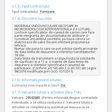
II.1.3) Tipul contractului
Tipul contractului:
Furnizare
II.1.4) Descriere succinta:
MATERIALE ENDOVASCULARE NECESARE IN 
NEURORADIOLOGIA INTERVENTIONALA (53 LOTURI) - 
conform specificatiilor din caietul de sarcini care face 
parte integranta din documentatia de atribuire si 
constituie ansamblul cerintelor pe baza carora se 
elaboreaza de catre fiecare ofertant propunerea 
tehnica.

Numar zile pana la care se pot solicita clarificari inainte 
de data limita de depunere a ofertelor/candidaturilor: 
18 zile.

Data limita de transmitere a raspunsului la solicitarile 
de clarificari: in a 11-a  zi inainte de data limita de 
depunere a ofertelor specificata in anuntul de 
participare. (Conform art.160 alin.2 si art.161 din Legea 
98/2016 modificate prin OUG 107/2017).
II.1.6) Informatii privind loturile:
Contractul este impartit in loturi
Da
II.1.7) Valoarea totala a achizitiei (fara TVA)
Valoare
29542680
(Pentru informatii despre contractele
individuale, a se utiliza sectiunea V. Valoarea totala a
achizitiei se completeaza automat pe masura ce se
adauga contracte in sectiunea V.2)