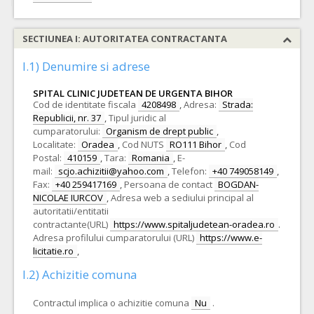
SECTIUNEA I: AUTORITATEA CONTRACTANTA
I.1) Denumire si adrese
SPITAL CLINIC JUDETEAN DE URGENTA BIHOR
Cod de identitate fiscala
4208498
,
Adresa:
Strada:
Republicii, nr. 37
,
Tipul juridic al
cumparatorului:
Organism de drept public
,
Localitate:
Oradea
,
Cod NUTS
RO111 Bihor
,
Cod
Postal:
410159
,
Tara:
Romania
,
E-
mail:
scjo.achizitii@yahoo.com
,
Telefon:
+40 749058149
,
Fax:
+40 259417169
,
Persoana de contact
BOGDAN-
NICOLAE IURCOV
,
Adresa web a sediului principal al
autoritatii/entitatii
contractante(URL)
https://www.spitaljudetean-oradea.ro
.
Adresa profilului cumparatorului (URL)
https://www.e-
licitatie.ro
,
I.2) Achizitie comuna
Contractul implica o achizitie comuna
Nu
.