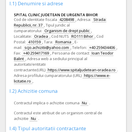
I.1) Denumire si adrese
SPITAL CLINIC JUDETEAN DE URGENTA BIHOR
Cod de identitate fiscala
4208498
,
Adresa:
Strada:
Republicii, nr. 37
,
Tipul juridic al
cumparatorului:
Organism de drept public
,
Localitate:
Oradea
,
Cod NUTS
RO111 Bihor
,
Cod
Postal:
410159
,
Tara:
Romania
,
E-
mail:
scjo.achizitii@yahoo.com
,
Telefon:
+40 259434406
,
Fax:
+40 259417169
,
Persoana de contact
Ioan Teodor
Balint
,
Adresa web a sediului principal al
autoritatii/entitatii
contractante(URL)
https://www.spitaljudetean-oradea.ro
.
Adresa profilului cumparatorului (URL)
https://www.e-
licitatie.ro
,
I.2) Achizitie comuna
Contractul implica o achizitie comuna
Nu
.
Contractul este atribuit de un organism central de
achizitie
Nu
.
I.4) Tipul autoritatii contractante