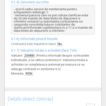
II.1.4) Descriere succinta:
- acord-cadru servicii de mentenanta pentru 
echipament radiologic 1;

- termenul pana la care se pot solicita clarificari este 
de 20 zile inainte de data limita de depunere a 
ofertelor urmand ca autoritatea contractanta sa 
raspunda consolidat tuturor solicitarilor de 
clarificari/informatii suplimentare in a 11-a zi inainte de 
data limita de depunere a ofertelor;
II.1.6) Informatii privind loturile:
Contractul este impartit in loturi
Nu
II.1.7) Valoarea totala a achizitiei (fara TVA)
Valoare
230400
(Pentru informatii despre contractele
individuale, a se utiliza sectiunea V. Valoarea totala a
achizitiei se completeaza automat pe masura ce se
adauga contracte in sectiunea V.2)
Moneda:
RON
.
Detalii obiect contract