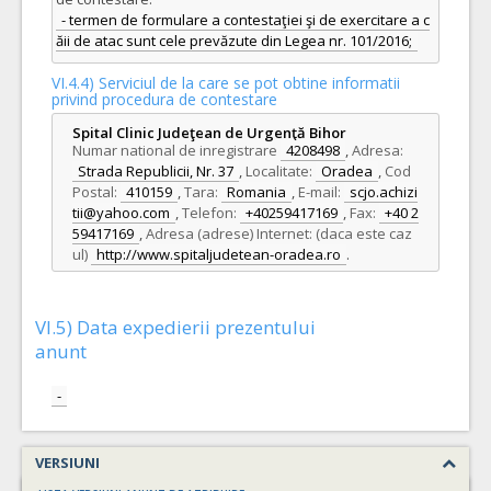
- termen de formulare a contestaţiei şi de exercitare a c
ăii de atac sunt cele prevăzute din Legea nr. 101/2016;
VI.4.4) Serviciul de la care se pot obtine informatii
privind procedura de contestare
Spital Clinic Judeţean de Urgenţă Bihor
Numar national de inregistrare
4208498
,
Adresa:
Strada Republicii, Nr. 37
,
Localitate:
Oradea
,
Cod
Postal:
410159
,
Tara:
Romania
,
E-mail:
scjo.achizi
tii@yahoo.com
,
Telefon:
+40259417169
,
Fax:
+40 2
59417169
,
Adresa (adrese) Internet: (daca este caz
ul)
http://www.spitaljudetean-oradea.ro
.
VI.5) Data expedierii prezentului
anunt
-
VERSIUNI