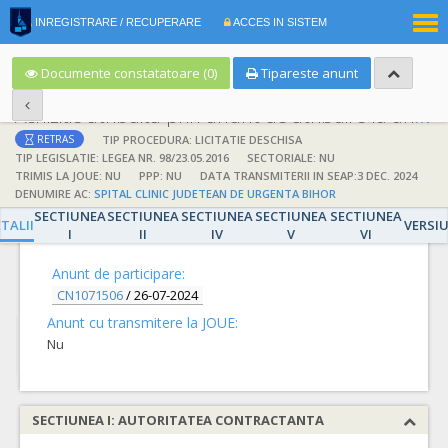
|
INREGISTRARE / RECUPERARE
ACCES IN SISTEM
RO
EN
Documente constatatoare (0)
Tipareste anunt
Achizitie atribuita prin anunt de atribuire la anunt de participare
TIP PROCEDURA: LICITATIE DESCHISA
RETRAS
TIP LEGISLATIE: LEGEA NR. 98/23.05.2016
SECTORIALE: NU
TRIMIS LA JOUE: NU
PPP: NU
DATA TRANSMITERII IN SEAP:3 DEC. 2024
DENUMIRE AC:
SPITAL CLINIC JUDETEAN DE URGENTA BIHOR
SECTIUNEA
SECTIUNEA
SECTIUNEA
SECTIUNEA
SECTIUNEA
DETALII
TALII
VERSI
I
II
IV
V
VI
Anunt de participare:
CN1071506
/
26-07-2024
Anunt cu transmitere la JOUE:
Nu
SECTIUNEA I: AUTORITATEA CONTRACTANTA