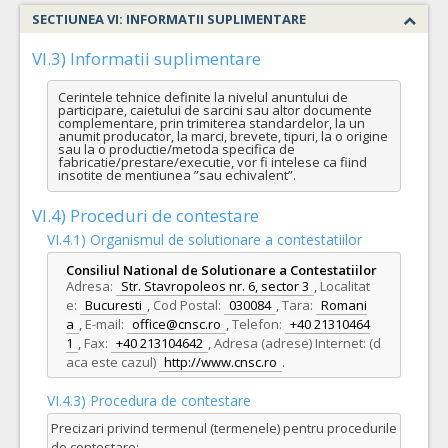
SECTIUNEA VI: INFORMATII SUPLIMENTARE
VI.3) Informatii suplimentare
Cerintele tehnice definite la nivelul anuntului de 
participare, caietului de sarcini sau altor documente 
complementare, prin trimiterea standardelor, la un 
anumit producator, la marci, brevete, tipuri, la o origine 
sau la o productie/metoda specifica de 
fabricatie/prestare/executie, vor fi intelese ca fiind 
insotite de mentiunea ”sau echivalent”.
VI.4) Proceduri de contestare
VI.4.1) Organismul de solutionare a contestatiilor
Consiliul National de Solutionare a Contestatiilor
Adresa:
Str. Stavropoleos nr. 6, sector 3
,
Localitat
e:
Bucuresti
,
Cod Postal:
030084
,
Tara:
Romani
a
,
E-mail:
office@cnsc.ro
,
Telefon:
+40 21310464
1
,
Fax:
+40 213104642
,
Adresa (adrese) Internet: (d
aca este cazul)
http://www.cnsc.ro
.
VI.4.3) Procedura de contestare
Precizari privind termenul (termenele) pentru procedurile
de contestare: