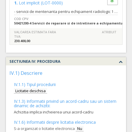
1.
Lot implicit
(LOT-0000)
- servicii de mentenanta pentru echipament radiologic 1 conform caietului de sarcini;
COD CPV:
50421200-4 Servicii de reparare si de intretinere a echipamentului ra
VALOAREA ESTIMATA FARA
ATRIBUIT
TVA:
230.400,00
SECTIUNEA IV: PROCEDURA
IV.1) Descriere
IV.1.1) Tipul procedurii
Licitatie deschisa
IV.1.3) Informatii privind un acord-cadru sau un sistem
dinamic de achizitii:
Achizitia implica incheierea unui acord-cadru
IV.1.6) Informatii despre licitatia electronica
S-a organizat o licitatie electronica
Nu