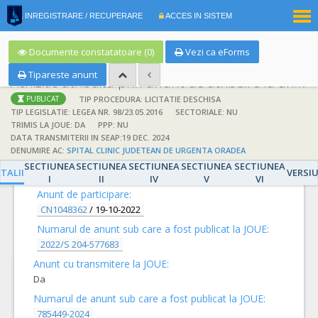
|
INREGISTRARE / RECUPERARE
ACCES IN SISTEM
RO
EN
Documente constatatoare (0)
Vezi ca eForms
Tipareste anunt
Achizitie atribuita prin anunt de atribuire la anunt de participare
TIP PROCEDURA: LICITATIE DESCHISA
PUBLICAT
TIP LEGISLATIE: LEGEA NR. 98/23.05.2016
SECTORIALE: NU
TRIMIS LA JOUE: DA
PPP: NU
DATA TRANSMITERII IN SEAP:19 DEC. 2024
DENUMIRE AC:
SPITAL CLINIC JUDETEAN DE URGENTA ORADEA
DETALII
SECTIUNEA
SECTIUNEA
SECTIUNEA
SECTIUNEA
SECTIUNEA
TALII
VERSI
I
II
IV
V
VI
Anunt de participare:
CN1048362
/
19-10-2022
Numarul de anunt sub care a fost publicat la JOUE:
2022/S 204-577683
Anunt cu transmitere la JOUE:
Da
Numarul de anunt sub care a fost publicat la JOUE:
785449-2024