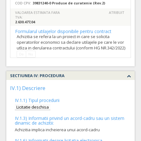
COD CPV:
39831240-0 Produse de curatenie (Rev.2)
VALOAREA ESTIMATA FARA
ATRIBUIT
TVA:
2.630.477,04
Formularul utilajelor disponibile pentru contract
Achizitia se refera la un proiect in care se solicita
operatorilor economici sa declare utilajele pe care le vor
utliza in derularea contractului (conform HG NR.342/2022)
Da
Nu
SECTIUNEA IV: PROCEDURA
IV.1) Descriere
IV.1.1) Tipul procedurii
Licitatie deschisa
IV.1.3) Informatii privind un acord-cadru sau un sistem
dinamic de achizitii:
Achizitia implica incheierea unui acord-cadru
IV.1.6) Informatii despre licitatia electronica