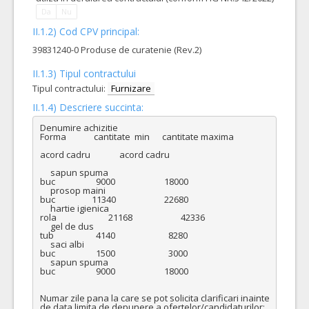
Da
Nu
II.1.2) Cod CPV principal:
39831240-0 Produse de curatenie (Rev.2)
II.1.3) Tipul contractului
Tipul contractului:
Furnizare
II.1.4) Descriere succinta:
Denumire achizitie	                                                                               
Forma	          cantitate  min	   cantitate maxima

acord cadru              acord cadru

     sapun spuma	                                                                                         
buc	                   9000	                    18000

     prosop maini	                                                                                         
buc	                 11340	                    22680

     hartie igienica	                                                                                         
rola	                 21168	                    42336

     gel de dus	                                                                                         
tub	                   4140	                      8280

     saci albi	                                                                                                 
buc	                   1500	                      3000

     sapun spuma	                                                                                         
buc	                   9000	                    18000

Numar zile pana la care se pot solicita clarificari inainte 
de data limita de depunere a ofertelor/candidaturilor: 