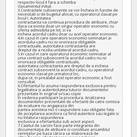
respectiv locul II fara a schimba

clasamentul initial.

3.Contractele subsecvente se vor încheia in functie de 
necesitati si de bugetul alocat, cu operatorul clasat pe 
locul I. Autoritatea

contractanta va continua procedura de atribuire, chiar 
daca va exista doar un singur operator economic cu 
oferta admisibila pe lot, si va

incheia acordul cadru doar cu acel operator economic.

4.In cazul in care operatorii economici semnatari ai 
acordului-cadru nu isi onoreaza obligatiile 
contractuale, autoritatea contractanta are

dreptul de a rezilia unilateral acordul-cadru.

5.In cazul in care operatorul economic semnatar al 
unui contract subsecvent la acordul-cadru nu isi 
onoreaza obligatiile contractuale,

autoritatea contractanta are dreptul de a incheia 
contract subsecvent la acordul-cadru, cu operatorul 
economic clasat pe urmatorul loc,

dupa ce, in prealabil acel operator economic a fost 
consultat.

6.Ofertantul îsi asuma raspunderea exclusiva pentru 
legalitatea si autenticitatea tuturor documentelor 
prezentate în original si/sau copie

în vederea participarii la procedura. Analizarea 
documentelor prezentate de ofertanti de catre comisia 
de evaluare nu angajeaza din

partea acesteia nici o raspundere sau obligatie fata 
de acceptarea acestora ca fiind autentice sau legale si 
nu înlatura raspunderea

exclusiva a ofertantului sub acest aspect.

7.Caietul de sarcini face parte integranta din 
documentaţia de atribuire si constituie ansamblul 
cerinţelor pe baza cărora se elaborează de
