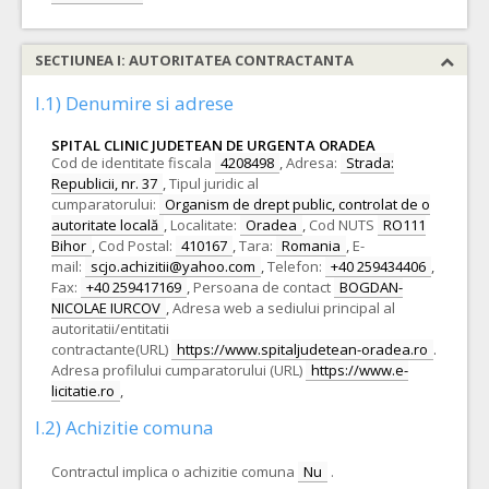
SECTIUNEA I: AUTORITATEA CONTRACTANTA
I.1) Denumire si adrese
SPITAL CLINIC JUDETEAN DE URGENTA ORADEA
Cod de identitate fiscala
4208498
,
Adresa:
Strada:
Republicii, nr. 37
,
Tipul juridic al
cumparatorului:
Organism de drept public, controlat de o
autoritate locală
,
Localitate:
Oradea
,
Cod NUTS
RO111
Bihor
,
Cod Postal:
410167
,
Tara:
Romania
,
E-
mail:
scjo.achizitii@yahoo.com
,
Telefon:
+40 259434406
,
Fax:
+40 259417169
,
Persoana de contact
BOGDAN-
NICOLAE IURCOV
,
Adresa web a sediului principal al
autoritatii/entitatii
contractante(URL)
https://www.spitaljudetean-oradea.ro
.
Adresa profilului cumparatorului (URL)
https://www.e-
licitatie.ro
,
I.2) Achizitie comuna
Contractul implica o achizitie comuna
Nu
.