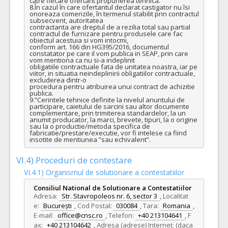
către fiecare ofertant propunerea tehnica.

8.În cazul în care ofertantul declarat castigator nu îsi 
onoreaza comenzile, în termenul stabilit prin contractul 
subsecvent, autoritatea

contractanta are dreptul de a rezilia total sau partial 
contractul de furnizare pentru produsele care fac 
obiectul acestuia si vom intocmi,

conform art. 166 din HG395/2016, documentul 
constatator pe care il vom publica in SEAP, prin care 
vom mentiona ca nu si-a indeplinit

obligatiile contractuale fata de unitatea noastra, iar pe 
viitor, in situatia neindeplinirii obligatiilor contractuale, 
excluderea dintr-o

procedura pentru atribuirea unui contract de achizitie 
publica.

9.”Cerintele tehnice definite la nivelul anuntului de 
participare, caietului de sarcini sau altor documente 
complementare, prin trimiterea standardelor, la un 
anumit producator, la marci, brevete, tipuri, la o origine 
sau la o productie/metoda specifica de 
fabricatie/prestare/executie, vor fi intelese ca fiind 
insotite de mentiunea ”sau echivalent”.
VI.4) Proceduri de contestare
VI.4.1) Organismul de solutionare a contestatiilor
Consiliul National de Solutionare a Contestatiilor
Adresa:
Str. Stavropoleos nr. 6, sector 3
,
Localitat
e:
București
,
Cod Postal:
030084
,
Tara:
Romania
,
E-mail:
office@cnsc.ro
,
Telefon:
+40 213104641
,
F
ax:
+40 213104642
,
Adresa (adrese) Internet: (daca