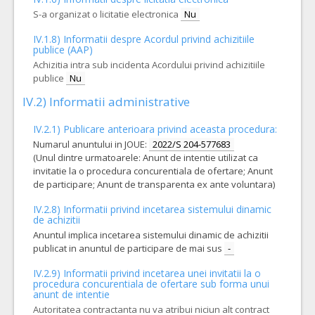
S-a organizat o licitatie electronica
Nu
IV.1.8) Informatii despre Acordul privind achizitiile
publice (AAP)
Achizitia intra sub incidenta Acordului privind achizitiile
publice
Nu
IV.2) Informatii administrative
IV.2.1) Publicare anterioara privind aceasta procedura:
Numarul anuntului in JOUE:
2022/S 204-577683
(Unul dintre urmatoarele: Anunt de intentie utilizat ca
invitatie la o procedura concurentiala de ofertare; Anunt
de participare; Anunt de transparenta ex ante voluntara)
IV.2.8) Informatii privind incetarea sistemului dinamic
de achizitii
Anuntul implica incetarea sistemului dinamic de achizitii
publicat in anuntul de participare de mai sus
-
IV.2.9) Informatii privind incetarea unei invitatii la o
procedura concurentiala de ofertare sub forma unui
anunt de intentie
Autoritatea contractanta nu va atribui niciun alt contract