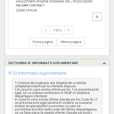
HAGLEITNER HYGIENE ROMANIA SRL / RO25136300
VALOARE CONTRACT
202837.8 RON
<
1 of 2
>
Prima pagina
Ultima pagina
SECTIUNEA VI: INFORMATII SUPLIMENTARE
VI.3) Informatii suplimentare
1.Comisia de evaluare are dreptul de a solicita 
completari/clarificari la ofertele depuse.

2.In cazul in care exista oferte pe loc 1 ce prezinta pret 
egal, se va solicita reofertare in SEAP in vederea 
departajarii ofertelor. 

In cazul in care exista oferte clasate pe loc 2 sau loc 3 
ce prezinta pret egal (avand in vedere ca numarul 
maxim al operatorilor economici cu care se

va incheia acordul cadru este de 3(trei), departajarea 
se va face pana la nivelul ofertei clasate pe locul I, 