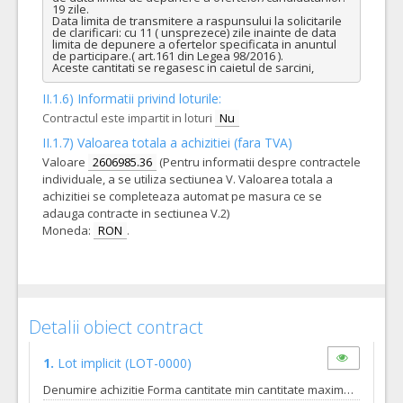
19 zile. 

Data limita de transmitere a raspunsului la solicitarile 
de clarificari: cu 11 ( unsprezece) zile inainte de data 
limita de depunere a ofertelor specificata in anuntul 
de participare.( art.161 din Legea 98/2016 ).

Aceste cantitati se regasesc in caietul de sarcini,
II.1.6) Informatii privind loturile:
Contractul este impartit in loturi
Nu
II.1.7) Valoarea totala a achizitiei (fara TVA)
Valoare
2606985.36
(Pentru informatii despre contractele
individuale, a se utiliza sectiunea V. Valoarea totala a
achizitiei se completeaza automat pe masura ce se
adauga contracte in sectiunea V.2)
Moneda:
RON
.
Detalii obiect contract
1.
Lot implicit
(LOT-0000)
Denumire achizitie Forma cantitate min cantitate maxima sapun spuma buc 9000 18000 prosop maini buc 11340 22680 hartie igienica rola 21168 42336 gel de dus tub 4140 8280 saci albi buc 1500 3000 sapun spuma buc 9000 18000 Cantitatile minime si maxime care ar putea face obiectul unui singur contract subsecvent se regasesc la nivelul caietului de sarcini care face parte integranta din documentatia de atribuire si constituie ansamblul cerintelor pe baza carora se elaboreaza de catre fiecare ofertant propunerea tehnica. Frecventa si valoarea contractelor ce urmeaza sa fie atribuite: Contractele subsecvente vor fi atribuite in functie de necesitatile unitatii si fondurile disponibile. Aproximativ 4 (patru ) contracte pana la finele acordului cadru ( cate doua contracte subsecvente pe 12 luni ).Valoarea estimata in lei fara tva a celui mai mare contract subsecvent pe 6 luni este de: 657.619,26 lei fara tva.