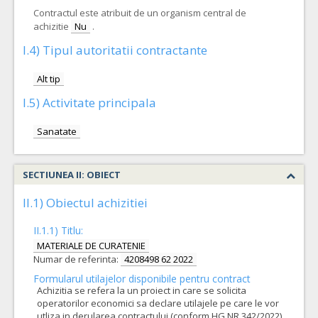
Contractul este atribuit de un organism central de
achizitie
Nu
.
I.4) Tipul autoritatii contractante
Alt tip
I.5) Activitate principala
Sanatate
SECTIUNEA II: OBIECT
II.1) Obiectul achizitiei
II.1.1) Titlu:
MATERIALE DE CURATENIE
Numar de referinta:
4208498 62 2022
Formularul utilajelor disponibile pentru contract
Achizitia se refera la un proiect in care se solicita
operatorilor economici sa declare utilajele pe care le vor
utliza in derularea contractului (conform HG NR.342/2022)