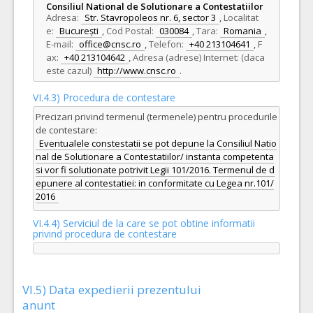
Consiliul National de Solutionare a Contestatiilor
Adresa:
Str. Stavropoleos nr. 6, sector 3
,
Localitat
e:
București
,
Cod Postal:
030084
,
Tara:
Romania
,
E-mail:
office@cnsc.ro
,
Telefon:
+40 213104641
,
F
ax:
+40 213104642
,
Adresa (adrese) Internet: (daca
este cazul)
http://www.cnsc.ro
.
VI.4.3) Procedura de contestare
Precizari privind termenul (termenele) pentru procedurile
de contestare:
Eventualele constestatii se pot depune la Consiliul Natio
nal de Solutionare a Contestatiilor/ instanta competenta
si vor fi solutionate potrivit Legii 101/2016. Termenul de d
epunere al contestatiei: in conformitate cu Legea nr.101/
2016
VI.4.4) Serviciul de la care se pot obtine informatii
privind procedura de contestare
VI.5) Data expedierii prezentului
anunt