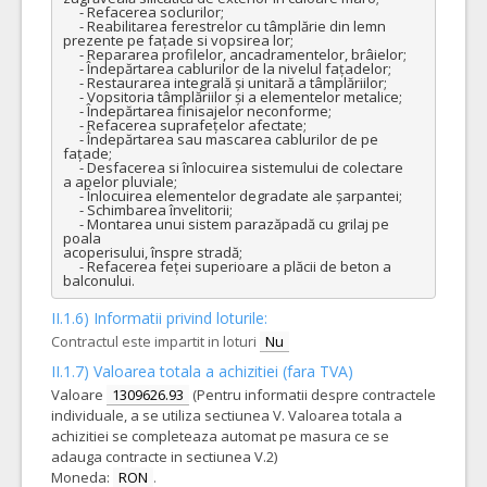
     - Refacerea soclurilor;

     - Reabilitarea ferestrelor cu tâmplărie din lemn  

prezente pe fațade si vopsirea lor;

     - Repararea profilelor, ancadramentelor, brâielor;

     - Îndepărtarea cablurilor de la nivelul fațadelor;

     - Restaurarea integrală și unitară a tâmplăriilor; 

     - Vopsitoria tâmplăriilor și a elementelor metalice;

     - Îndepărtarea finisajelor neconforme;

     - Refacerea suprafețelor afectate;

     - Îndepărtarea sau mascarea cablurilor de pe 
fațade;

     - Desfacerea si înlocuirea sistemului de colectare 

a apelor pluviale; 

     - Înlocuirea elementelor degradate ale șarpantei;

     - Schimbarea învelitorii;

     - Montarea unui sistem parazăpadă cu grilaj pe 
poala

acoperisului, înspre stradă;

     - Refacerea feței superioare a plăcii de beton a 

balconului.
II.1.6) Informatii privind loturile:
Contractul este impartit in loturi
Nu
II.1.7) Valoarea totala a achizitiei (fara TVA)
Valoare
1309626.93
(Pentru informatii despre contractele
individuale, a se utiliza sectiunea V. Valoarea totala a
achizitiei se completeaza automat pe masura ce se
adauga contracte in sectiunea V.2)
Moneda:
RON
.