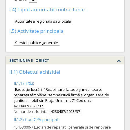
I.4) Tipul autoritatii contractante
Autoritatea regională sau locală
I.5) Activitate principala
Servicii publice generale
SECTIUNEA II: OBIECT
II.1) Obiectul achizitiei
II.1.1) Titlu:
Execuție lucrări- "Reabilitare fațade și învelitoare,
reparații tâmplărie, semnalistică firmă și organizare de
șantier, imobil str. Piața Unirii, nr. 7" Cod unic
4230487/2023/37
Numar de referinta:
4230487/2023/37
II.1.2) Cod CPV principal:
45453000-7 Lucrari de reparatii generale si de renovare