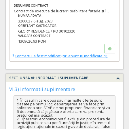
DENUMIRE CONTRACT
Contract de executie de lucrari“Reabilitare fațade și învelitoare, reparații tâmplărie, semnalistică firmă și organizare de șantier, imobil str. Piața Unirii, nr. 7”
NUMAR / DATA
320002 / 6 aug. 2023
OFERTANT CASTIGATOR
GLORY RESIDENCE / RO 30102320
VALOARE CONTRACT
1309626.93 RON
Contractul a fost modificat.(Nr. anunturi modificate: 5).
SECTIUNEA VI: INFORMATII SUPLIMENTARE
VI.3) Informatii suplimentare
1. În cazul în care două sau mai multe oferte sunt 
clasate pe primul loc, departajarea se va face prin 
solicitarea prin SEAP de noi propuneri financiare şi va 
fi desemnată câştigătoare oferta care va prezenta 
preţul cel mai scăzut.

2. Operatorii economici pot fi excluși din procedura de 
achiziții publice sau pot fi urmăriți în justiție în temeiul 
legislației naționale în cazuri grave de declarații false 