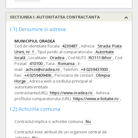
SECTIUNEA I: AUTORITATEA CONTRACTANTA
I.1) Denumire si adrese
MUNICIPIUL ORADEA
Cod de identitate fiscala
4230487
,
Adresa:
Strada: Piata
Unirii, nr. 1
,
Tipul juridic al cumparatorului:
Autoritate
locală
,
Localitate:
Oradea
,
Cod NUTS
RO111 Bihor
,
Cod
Postal:
410100
,
Tara:
Romania
,
E-
mail:
achizii@oradea.ro
,
Telefon:
+4 0259437000
,
Fax:
+4 0259409406
,
Persoana de contact
Olimpia
Horge
,
Adresa web a sediului principal al
autoritatii/entitatii
contractante(URL)
https://www.oradea.ro
.
Adresa
profilului cumparatorului (URL)
https://www.e-licitatie.ro
,
I.2) Achizitie comuna
Contractul implica o achizitie comuna
Nu
.
Contractul este atribuit de un organism central de
achizitie
Nu
.