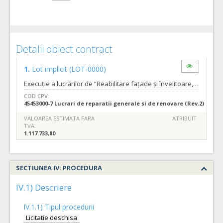
Detalii obiect contract
1.
Lot implicit
(LOT-0000)
Execuție a lucrărilor de “Reabilitare fațade și învelitoare, reparații tâmplărie, semnalistică firmă și organizare de șantier, imobil str. Piața Unirii nr. 7” Tipurile de lucrari sunt cele descrise in caietul de sarcini/nr.144811 din 28.03.2023 si Proiect întocmit de proiectant S.C. PANNON PROIECT S.R.L si aprobat de benficiar. Lucrările care se vor executa sunt : - Refacerea tencuielilor exterioare; - Zugrăveli cromatice fațade culoare RAL 7044 - Refacerea soclului cu tencuială de asanare și zugrăveală silicatică de exterior în culoare maro; - Refacerea soclurilor; - Reabilitarea ferestrelor cu tâmplărie din lemn prezente pe fațade si vopsirea lor; - Repararea profilelor, ancadramentelor, brâielor; - Îndepărtarea cablurilor de la nivelul fațadelor; - Restaurarea integrală și unitară a tâmplăriilor; - Vopsitoria tâmplăriilor și a elementelor metalice; - Îndepărtarea finisajelor neconforme; - Refacerea suprafețelor afectate; - Îndepărtarea sau mascarea cablurilor de pe fațade; - Desfacerea si înlocuirea sistemului de colectare a apelor pluviale; - Înlocuirea elementelor degradate ale șarpantei; - Schimbarea învelitorii; - Montarea unui sistem parazăpadă cu grilaj pe poala acoperisului, înspre stradă; - Refacerea feței superioare a plăcii de beton a balconului. Termenul pana la care orice operator economic interesat are dreptul de a solicita clarificari sau informatii suplimentare in legatura cu documentatia de atribuire este de 20 zile inainte de data limita de depunere a ofertelor. Autoritatea contractanta va raspunde in mod clar si complet tuturor solicitarilor de clarificari in a 11 a zi inainte de data limita de depunere a ofertelor. Solicitarile de clarificari vor fi transmise in format editabil.
COD CPV:
45453000-7 Lucrari de reparatii generale si de renovare (Rev.2)
VALOAREA ESTIMATA FARA
ATRIBUIT
TVA:
1.117.733,80
SECTIUNEA IV: PROCEDURA
IV.1) Descriere
IV.1.1) Tipul procedurii
Licitatie deschisa