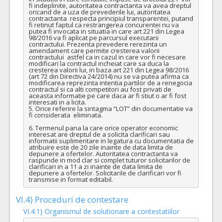
fi indeplinite, autoritatea contractanta va avea dreptul 
oricand de a uza de prevederile lui, autoritatea 
contractanta  respecta principiul transparentei, putand 
fi retinut faptul ca restrangerea concurentei nu va 
putea fi invocata in situatia in care art 221 din Legea 
98/2016 va fi aplicat pe parcursul executarii 
contractului. Prezenta prevedere rerezinta un 
amendament care permite cresterea valorii 
contractului  astfel ca in cazul in care vor fi necesare 
modificari la contractul incheiat care sa duca la 
cresterea valorii lui, in baza art 221 din Legea 98/2016 
(art 72 din Directiva 24/2014) nu se va putea afirma ca 
modificarea reprezinta intentia partilor de a renegocia 
contractul si ca alti competitori au fost privati de 
aceasta informatie pe care daca ar fi stiut o ar fi fost 
interesati in a licita.

5. Orice referire la sintagma “LOT” din documentatie va 
fi considerata  eliminata.

6. Termenul pana la care orice operator economic 
interesat are dreptul de a solicita clarificari sau 
informatii suplimentare in legatura cu documentatia de 
atribuire este de 20 zile inainte de data limita de 
depunere a ofertelor. Autoritatea contractanta va 
raspunde in mod clar si complet tuturor solicitarilor de 
clarificari in a 11 a zi inainte de data limita de 
depunere a ofertelor. Solicitarile de clarificari vor fi 
transmise in format editabil.
VI.4) Proceduri de contestare
VI.4.1) Organismul de solutionare a contestatiilor