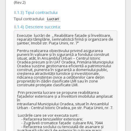
(Rev.2)
II.1.3) Tipul contractului
Tipul contractului:
Lucrari
II.1.4) Descriere succinta:
Execuție  lucrări de  „ Reabilitare fațade și învelitoare, 
reparații tâmplărie, semnalistică firmă și organizare de 
șantier, Imobil str. Piața Unirii, nr. 7”

Pentru realizarea obiectivului privind asigurarea 
punerii în valoare și în siguranță a fondului construit 
situat, atât, în Ansamblul Urban – Centrul Istoric 
Oradea precum și în UAT Oradea, Primăria Municipiului 
Oradea susține gestionarea eficientă a patrimoniului 
construit, punerea în siguranță a domeniului public, 
creșterea atractivității turistice şi investiționale, 
ridicarea conștiinței civice a cetățenilor care dețin 
proprietăți în clădiri clasificate LMI sau în zone 
construite protejate clasificate LMI.

 Prin prezenta lucrare se propune reabilitarea 
fațadelor exterioare și a învelitorii imobilului amplasat 
în

intravilanul Municipiului Oradea, situat în Ansamblul 
Urban - Centrul Istoric Oradea, pe str. Piața Unirii, nr. 7.  

 Lucrările care se vor executa sunt : 

     - Refacerea tencuielilor exterioare;

     - Zugrăveli cromatice fațade  culoare RAL 7044

     - Refacerea soclului cu tencuială de asanare și   
zugrăveală silicatică de exterior în culoare maro;
