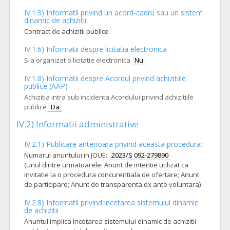
IV.1.3) Informatii privind un acord-cadru sau un sistem
dinamic de achizitii:
Contract de achizitii publice
IV.1.6) Informatii despre licitatia electronica
S-a organizat o licitatie electronica
Nu
IV.1.8) Informatii despre Acordul privind achizitiile
publice (AAP)
Achizitia intra sub incidenta Acordului privind achizitiile
publice
Da
IV.2) Informatii administrative
IV.2.1) Publicare anterioara privind aceasta procedura:
Numarul anuntului in JOUE:
2023/S 092-279890
(Unul dintre urmatoarele: Anunt de intentie utilizat ca
invitatie la o procedura concurentiala de ofertare; Anunt
de participare; Anunt de transparenta ex ante voluntara)
IV.2.8) Informatii privind incetarea sistemului dinamic
de achizitii
Anuntul implica incetarea sistemului dinamic de achizitii