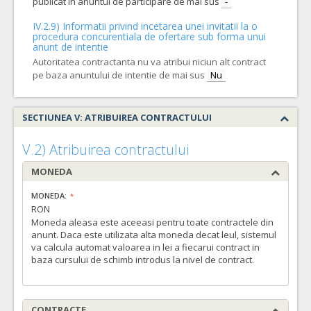
publicat in anuntul de participare de mai sus
-
IV.2.9) Informatii privind incetarea unei invitatii la o
procedura concurentiala de ofertare sub forma unui
anunt de intentie
Autoritatea contractanta nu va atribui niciun alt contract
pe baza anuntului de intentie de mai sus
Nu
SECTIUNEA V: ATRIBUIREA CONTRACTULUI
V.2) Atribuirea contractului
MONEDA
MONEDA:
RON
Moneda aleasa este aceeasi pentru toate contractele din
anunt. Daca este utilizata alta moneda decat leul, sistemul
va calcula automat valoarea in lei a fiecarui contract in
baza cursului de schimb introdus la nivel de contract.
CONTRACTE