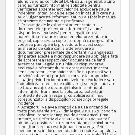
atunci când au completat DUAE sau, în general, atunci 
când au furnizat informațiile solicitate pentru 
verificarea absenței motivelor de excludere sau a 
îndeplinirii criteriilor de selecție ori în cazul în care nu 
au divulgat aceste informații sau nu au fost în măsură 
să prezinte documentele justificative.

3. Prezumția de legalitate si autenticitate a 
documentelor prezentate: ofertantul își asumă 
răspunderea exclusivă pentru legalitatea si 
autenticitatea tuturor documentelor prezentate în 
original, copie si/sau copie „conformă cu originalul” în 
vederea participării la procedură. În acest scop, 
analizarea de către comisia de evaluare a 
documentelor prezentate de ofertanți nu angajează 
din partea acesteia nicio răspundere sau obligație fată 
de acceptarea respectivelor documente ca fiind 
autentice sau legale și nu înlătură răspunderea 
exclusivă a ofertantului sub acest aspect. În acest 
sens, operatorii economici care, fie nu prezintă sau 
prezintă informații parțiale cu privire la propria lor 
situație privind incidența motivelor de excludere sau 
îndeplinirea criteriilor de calificare și selecție sau care 
se fac vinovați de declarații false în conținutul 
informațiilor transmise la solicitarea autorității 
contractante vor fi respinși, cu aplicarea în mod 
corespunzător a dispozițiilor/consecințelor legale 
incidente

4. Achizitorul  va avea dreptul de a uza oricand de 
toate prevederile art 221 din legea 98/2016 cu conditia 
indeplinirii conditiilor impuse de acest articol. Prim 
urmare, uzul efectiv al acestui articol nu va putea fi 
niciodata considerat ca  reprezentand o schimbare a 
condițiilor care au restricționat concurența. Prin 
mentionarea in documentatia de atribuire a faptului ca 
in situatia in care conditiile impuse de articolul 221  vor 