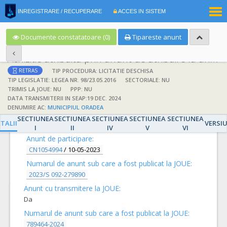
|
INREGISTRARE / RECUPERARE
ACCES IN SISTEM
RO
EN
Documente constatatoare (0)
Tipareste anunt
Achizitie atribuita prin anunt de atribuire la anunt de participare
TIP PROCEDURA: LICITATIE DESCHISA
RETRAS
TIP LEGISLATIE: LEGEA NR. 98/23.05.2016
SECTORIALE: NU
TRIMIS LA JOUE: NU
PPP: NU
DATA TRANSMITERII IN SEAP:19 DEC. 2024
DENUMIRE AC:
MUNICIPIUL ORADEA
DETALII
SECTIUNEA
SECTIUNEA
SECTIUNEA
SECTIUNEA
SECTIUNEA
TALII
VERSI
I
II
IV
V
VI
Anunt de participare:
CN1054994
/
10-05-2023
Numarul de anunt sub care a fost publicat la JOUE:
2023/S 092-279890
Anunt cu transmitere la JOUE:
Da
Numarul de anunt sub care a fost publicat la JOUE:
789464-2024