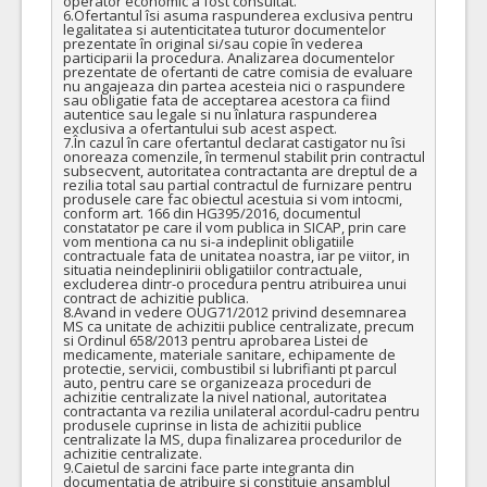
operator economic a fost consultat.

9.184,50 - 220.428,00 Leu
6.Ofertantul îsi asuma raspunderea exclusiva pentru 
legalitatea si autenticitatea tuturor documentelor 
Formularul utilajelor disponibile pentru contract
prezentate în original si/sau copie în vederea 
Achizitia se refera la un proiect in care se solicita
participarii la procedura. Analizarea documentelor 
prezentate de ofertanti de catre comisia de evaluare 
operatorilor economici sa declare utilajele pe care le vor
nu angajeaza din partea acesteia nici o raspundere 
utliza in derularea contractului (conform HG NR.342/2022)
sau obligatie fata de acceptarea acestora ca fiind 
autentice sau legale si nu înlatura raspunderea 
Da
Nu
exclusiva a ofertantului sub acest aspect.

7.În cazul în care ofertantul declarat castigator nu îsi 
23.
Sonde endotraheale cu balonas din poliuretan
(LOT-0023)
onoreaza comenzile, în termenul stabilit prin contractul 
subsecvent, autoritatea contractanta are dreptul de a 
rezilia total sau partial contractul de furnizare pentru 
Cant min si max este specificata in caietul de sarcini, al prezentei documentatii.
produsele care fac obiectul acestuia si vom intocmi, 
conform art. 166 din HG395/2016, documentul 
COD CPV:
33141641-5 Sonde (Rev.2)
constatator pe care il vom publica in SICAP, prin care 
vom mentiona ca nu si-a indeplinit obligatiile 
VALOAREA ESTIMATA FARA
ATRIBUIT
contractuale fata de unitatea noastra, iar pe viitor, in 
TVA:
situatia neindeplinirii obligatiilor contractuale, 
26.100,00 - 626.400,00 Leu
excluderea dintr-o procedura pentru atribuirea unui 
contract de achizitie publica.

Formularul utilajelor disponibile pentru contract
8.Avand in vedere OUG71/2012 privind desemnarea 
MS ca unitate de achizitii publice centralizate, precum 
Achizitia se refera la un proiect in care se solicita
si Ordinul 658/2013 pentru aprobarea Listei de 
operatorilor economici sa declare utilajele pe care le vor
medicamente, materiale sanitare, echipamente de 
utliza in derularea contractului (conform HG NR.342/2022)
protectie, servicii, combustibil si lubrifianti pt parcul 
auto, pentru care se organizeaza proceduri de 
Da
Nu
achizitie centralizate la nivel national, autoritatea 
contractanta va rezilia unilateral acordul-cadru pentru 
produsele cuprinse in lista de achizitii publice 
7.
Masca chirurgicala cu siret/snur
(LOT-0007)
centralizate la MS, dupa finalizarea procedurilor de 
achizitie centralizate. 

Cant min si max este specificata in caietul de sarcini, al prezentei documentatii.
9.Caietul de sarcini face parte integranta din 
documentaţia de atribuire si constituie ansamblul 
COD CPV: