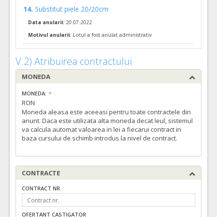
14.
Substitut piele 20/20cm
Da
Nu
Data anularii:
20.07.2022
2.
Electrozi -padele adezive pentru defibrilare Philips
(LOT-000
Motivul anularii:
Lotul a fost anulat administrativ
Cant min si max este specificata in caietul de sarcini, al prezentei documentatii.
COD CPV:
31711140-6 Electrozi (Rev.2)
V.2) Atribuirea contractului
VALOAREA ESTIMATA FARA
ATRIBUIT
TVA:
MONEDA
11.900,00 - 285.600,00 Leu
MONEDA:
Formularul utilajelor disponibile pentru contract
RON
Achizitia se refera la un proiect in care se solicita
Moneda aleasa este aceeasi pentru toate contractele din
operatorilor economici sa declare utilajele pe care le vor
anunt. Daca este utilizata alta moneda decat leul, sistemul
utliza in derularea contractului (conform HG NR.342/2022)
va calcula automat valoarea in lei a fiecarui contract in
Da
Nu
baza cursului de schimb introdus la nivel de contract.
10.
Pansament transparent hipoalergenic pentru fixarea cateterelor centrale
Cant min si max este specificata in caietul de sarcini, al prezentei documentatii.
CONTRACTE
COD CPV:
33141110-4 Pansamente (Rev.2)
VALOAREA ESTIMATA FARA
ATRIBUIT
CONTRACT NR.
TVA:
7.800,00 - 496.080,00 Leu
OFERTANT CASTIGATOR
Formularul utilajelor disponibile pentru contract