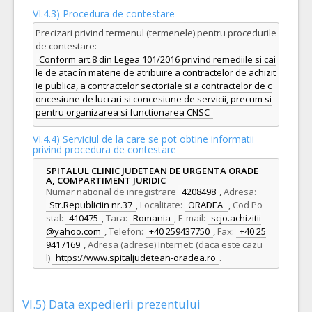
18.
Kit de tranzitie de la ventilator la optiflow
(LOT-0018)
VI.4.3) Procedura de contestare
Cant min si max este specificata in caietul de sarcini, al prezentei documentatii.
Precizari privind termenul (termenele) pentru procedurile
de contestare:
COD CPV:
33157000-5 Oxigenoterapie si asistenta respiratorie (Rev.2)
Conform art.8 din Legea 101/2016 privind remediile si cai
le de atac în materie de atribuire a contractelor de achizit
VALOAREA ESTIMATA FARA
ATRIBUIT
ie publica, a contractelor sectoriale si a contractelor de c
TVA:
oncesiune de lucrari si concesiune de servicii, precum si
470,00 - 11.280,00 Leu
pentru organizarea si functionarea CNSC
Formularul utilajelor disponibile pentru contract
Achizitia se refera la un proiect in care se solicita
VI.4.4) Serviciul de la care se pot obtine informatii
operatorilor economici sa declare utilajele pe care le vor
privind procedura de contestare
utliza in derularea contractului (conform HG NR.342/2022)
Da
Nu
SPITALUL CLINIC JUDETEAN DE URGENTA ORADE
A, COMPARTIMENT JURIDIC
Numar national de inregistrare
4208498
,
Adresa:
3.
Seringa heparinizata pentru punctie arteriala
(LOT-0003)
Str.Republiciin nr.37
,
Localitate:
ORADEA
,
Cod Po
Cant min si max este specificata in caietul de sarcini, al prezentei documentatii.
stal:
410475
,
Tara:
Romania
,
E-mail:
scjo.achizitii
@yahoo.com
,
Telefon:
+40 259437750
,
Fax:
+40 25
COD CPV:
33141310-6 Seringi (Rev.2)
9417169
,
Adresa (adrese) Internet: (daca este cazu
VALOAREA ESTIMATA FARA
ATRIBUIT
l)
https://www.spitaljudetean-oradea.ro
.
TVA:
14.400,00 - 345.600,00 Leu
Formularul utilajelor disponibile pentru contract
VI.5) Data expedierii prezentului
Achizitia se refera la un proiect in care se solicita