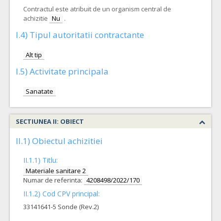
Contractul este atribuit de un organism central de
achizitie
Nu
.
I.4) Tipul autoritatii contractante
Alt tip
I.5) Activitate principala
Sanatate
SECTIUNEA II: OBIECT
II.1) Obiectul achizitiei
II.1.1) Titlu:
Materiale sanitare 2
Numar de referinta:
4208498/2022/170
II.1.2) Cod CPV principal:
33141641-5 Sonde (Rev.2)