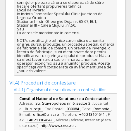
cerinţelor pe baza cărora se elaborează de către 
33199000-1 Imbracaminte pentru personalul medical (Rev.2)
fiecare ofertant propunerea tehnica.

Locul de livrare: 

VALOAREA ESTIMATA FARA
ATRIBUIT
In incinta Farmaciilor Spitalului Clinic Judetean de 
TVA:
Urgenta Oradea

Stationar I – str. Gheorghe Doja nr. 65-67, Et.1;

60,00 - 1.440,00 Leu
Stationar III – Calea Clujului, nr.50.

Sau

Formularul utilajelor disponibile pentru contract
La adresele mentionate in comenzi.

Achizitia se refera la un proiect in care se solicita
operatorilor economici sa declare utilajele pe care le vor
NOTA: specificaţiile tehnice care indica o anumita 
origine, sursa, producţie, un procedeu special, o marca 
utliza in derularea contractului (conform HG NR.342/2022)
de fabricaţie sau de comerţ, un brevet de invenţie, o 
Da
Nu
licenţa de fabricaţie, sunt menţionate doar pentru 
identificarea cu uşurinţa a tipului de produs si NU au 
ca efect favorizarea sau eliminarea anumitor 
16.
Pansament steril din carboximetilceluloza, alginat de calciu G (acid guluronic) absorbant de inalta performanta cu grad inalt de gelificare
operatori economici sau a anumitor produse. Aceste 
specificaţii vor fi considerate ca având menţiunea de 
Cant min si max este specificata in caietul de sarcini, al prezentei documentatii.
,,sau echivalent”.
COD CPV:
33141110-4 Pansamente (Rev.2)
VI.4) Proceduri de contestare
VALOAREA ESTIMATA FARA
ATRIBUIT
VI.4.1) Organismul de solutionare a contestatiilor
TVA:
175,00 - 4.200,00 Leu
Consiliul National de Solutionare a Contestatiilor
Formularul utilajelor disponibile pentru contract
Adresa:
Str. Stavropoleos nr. 6, sector 3
,
Localitat
Achizitia se refera la un proiect in care se solicita
e:
București
,
Cod Postal:
030084
,
Tara:
Romania
,
operatorilor economici sa declare utilajele pe care le vor
E-mail:
office@cnsc.ro
,
Telefon:
+40 213104641
,
F
utliza in derularea contractului (conform HG NR.342/2022)
ax:
+40 213104642
,
Adresa (adrese) Internet: (daca
Da
Nu
este cazul)
http://www.cnsc.ro
.