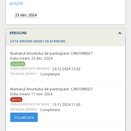
anunt
operatorilor economici sa declare utilajele pe care le vor
utliza in derularea contractului (conform HG NR.342/2022)
Da
Nu
23 dec. 2024
17.
Set circuit oxigenoterapie Optiflow
(LOT-0017)
Cant min si max este specificata in caietul de sarcini, al prezentei documentatii.
VERSIUNI
COD CPV:
LISTA VERSIUNI ANUNT DE ATRIBUIRE
33157000-5 Oxigenoterapie si asistenta respiratorie (Rev.2)
VALOAREA ESTIMATA FARA
ATRIBUIT
Numarul Anuntului de participare:
CAN1096027
TVA:
Data crearii:
23 dec. 2024
1.220,00 - 29.280,00 Leu
Publicat
Data publicare versiune :
24.12.2024 13:02
Formularul utilajelor disponibile pentru contract
Versiune pentru: :
Completare
Achizitia se refera la un proiect in care se solicita
operatorilor economici sa declare utilajele pe care le vor
utliza in derularea contractului (conform HG NR.342/2022)
Numarul Anuntului de participare:
CAN1096027
Da
Nu
Data crearii:
11 nov. 2024
Retras
Data publicare versiune :
13.11.2024 11:03
Versiune pentru: :
Completare
Vizualizare