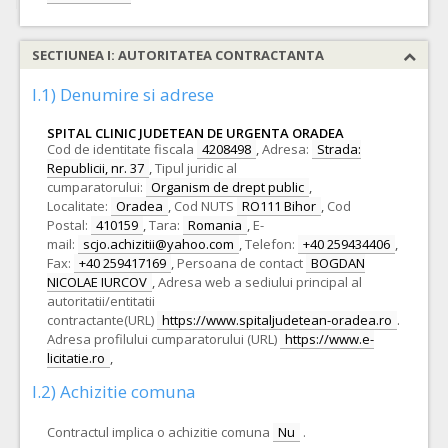
SECTIUNEA I: AUTORITATEA CONTRACTANTA
I.1) Denumire si adrese
SPITAL CLINIC JUDETEAN DE URGENTA ORADEA
Cod de identitate fiscala
4208498
,
Adresa:
Strada:
Republicii, nr. 37
,
Tipul juridic al
cumparatorului:
Organism de drept public
,
Localitate:
Oradea
,
Cod NUTS
RO111 Bihor
,
Cod
Postal:
410159
,
Tara:
Romania
,
E-
mail:
scjo.achizitii@yahoo.com
,
Telefon:
+40 259434406
,
Fax:
+40 259417169
,
Persoana de contact
BOGDAN
NICOLAE IURCOV
,
Adresa web a sediului principal al
autoritatii/entitatii
contractante(URL)
https://www.spitaljudetean-oradea.ro
.
Adresa profilului cumparatorului (URL)
https://www.e-
licitatie.ro
,
I.2) Achizitie comuna
Contractul implica o achizitie comuna
Nu
.