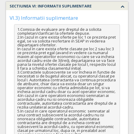
operatorilor economici sa declare utilajele pe care le vor
SECTIUNEA VI: INFORMATII SUPLIMENTARE
utliza in derularea contractului (conform HG NR.342/2022)
Da
Nu
VI.3) Informatii suplimentare
4.
Seringa reperare spatiu epidural
(LOT-0004)
1.Comisia de evaluare are dreptul de a solicita 
completari/clarificari la ofertele depuse.

Cant min si max este specificata in caietul de sarcini, al prezentei documentatii.
2.In cazul in care exista oferte pe loc 1 ce prezinta pret 
egal, se va solicita reofertare in SEAP in vederea 
COD CPV:
33141310-6 Seringi (Rev.2)
departajarii ofertelor.

In cazul in care exista oferte clasate pe loc 2 sau loc 3 
VALOAREA ESTIMATA FARA
ATRIBUIT
ce prezinta pret egal (avand in vedere ca numarul 
TVA:
maxim al operatorilor economici cu care se va incheia 
acordul cadru este de 3(trei)), departajarea se va face 
590,40 - 14.169,60 Leu
pana la nivelul ofertei clasate pe locul I, respectiv locul 
II fara a schimba clasamentul initial.

Formularul utilajelor disponibile pentru contract
3.Contractele subsecvente se vor încheia in functie de 
Achizitia se refera la un proiect in care se solicita
necesitati si de bugetul alocat, cu operatorul clasat pe 
operatorilor economici sa declare utilajele pe care le vor
locul I. Autoritatea contractanta va continua procedura 
de atribuire, chiar daca va exista doar un singur 
utliza in derularea contractului (conform HG NR.342/2022)
operator economic cu oferta admisibila pe lot, si va 
Da
Nu
incheia acordul cadru doar cu acel operator economic.

4.In cazul in care operatorii economici semnatari ai 
acordului-cadru nu isi onoreaza obligatiile 
6.
Masca de oxigen cu rezervor
(LOT-0006)
contractuale, autoritatea contractanta are dreptul de a 
rezilia unilateral acordul-cadru.

Cant min si max este specificata in caietul de sarcini, al prezentei documentatii.
5.In cazul in care operatorul economic  semnatar al 
unui contract subsecvent la acordul-cadru nu isi 
COD CPV:
33157110-9 Masca de oxigen (Rev.2)
onoreaza obligatiile contractuale, autoritatea 
contractanta are dreptul de a incheia contract 
subsecvent la acordul-cadru, cu operatorul economic 
VALOAREA ESTIMATA FARA
ATRIBUIT
clasat pe urmatorul loc, dupa ce, in prealabil acel 
TVA: