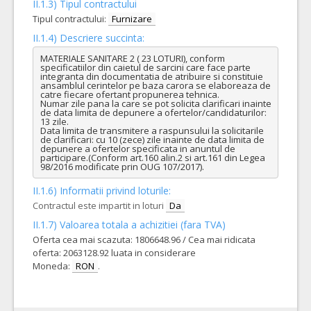
II.1.3) Tipul contractului
Tipul contractului:
Furnizare
II.1.4) Descriere succinta:
MATERIALE SANITARE 2 ( 23 LOTURI), conform 
specificatiilor din caietul de sarcini care face parte 
integranta din documentatia de atribuire si constituie 
ansamblul cerintelor pe baza carora se elaboreaza de 
catre fiecare ofertant propunerea tehnica.

Numar zile pana la care se pot solicita clarificari inainte 
de data limita de depunere a ofertelor/candidaturilor: 
13 zile.

Data limita de transmitere a raspunsului la solicitarile 
de clarificari: cu 10 (zece) zile inainte de data limita de 
depunere a ofertelor specificata in anuntul de 
participare.(Conform art.160 alin.2 si art.161 din Legea 
98/2016 modificate prin OUG 107/2017).
II.1.6) Informatii privind loturile:
Contractul este impartit in loturi
Da
II.1.7) Valoarea totala a achizitiei (fara TVA)
Oferta cea mai scazuta: 1806648.96 / Cea mai ridicata
oferta: 2063128.92 luata in considerare
Moneda:
RON
.