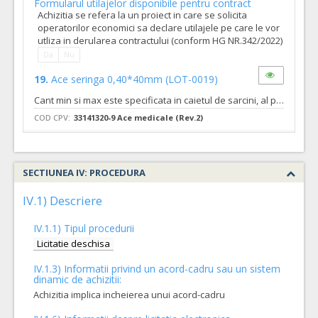
Formularul utilajelor disponibile pentru contract
Achizitia se refera la un proiect in care se solicita
operatorilor economici sa declare utilajele pe care le vor
utliza in derularea contractului (conform HG NR.342/2022)
Da
Nu
19.
Ace seringa 0,40*40mm
(LOT-0019)
Cant min si max este specificata in caietul de sarcini, al prezentei documentatii.
COD CPV:
33141320-9 Ace medicale (Rev.2)
VALOAREA ESTIMATA FARA
ANULAT
TVA:
7,60 - 190,00 Leu
SECTIUNEA IV: PROCEDURA
Formularul utilajelor disponibile pentru contract
Achizitia se refera la un proiect in care se solicita
IV.1) Descriere
operatorilor economici sa declare utilajele pe care le vor
utliza in derularea contractului (conform HG NR.342/2022)
IV.1.1) Tipul procedurii
Da
Nu
Licitatie deschisa
15.
Pansament cu colagen 97,5% si acid hyaluronic 2,5%
(LOT
IV.1.3) Informatii privind un acord-cadru sau un sistem
Cant min si max este specificata in caietul de sarcini, al prezentei documentatii.
dinamic de achizitii:
Achizitia implica incheierea unui acord-cadru
COD CPV:
33141110-4 Pansamente (Rev.2)
VALOAREA ESTIMATA FARA
ANULAT