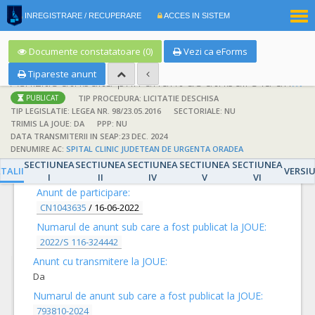
|
INREGISTRARE / RECUPERARE
ACCES IN SISTEM
RO
EN
Documente constatatoare (0)
Vezi ca eForms
Tipareste anunt
Achizitie atribuita prin anunt de atribuire la anunt de participare
TIP PROCEDURA: LICITATIE DESCHISA
PUBLICAT
TIP LEGISLATIE: LEGEA NR. 98/23.05.2016
SECTORIALE: NU
TRIMIS LA JOUE: DA
PPP: NU
DATA TRANSMITERII IN SEAP:23 DEC. 2024
DENUMIRE AC:
SPITAL CLINIC JUDETEAN DE URGENTA ORADEA
DETALII
SECTIUNEA
SECTIUNEA
SECTIUNEA
SECTIUNEA
SECTIUNEA
TALII
VERSI
I
II
IV
V
VI
Anunt de participare:
CN1043635
/
16-06-2022
Numarul de anunt sub care a fost publicat la JOUE:
2022/S 116-324442
Anunt cu transmitere la JOUE:
Da
Numarul de anunt sub care a fost publicat la JOUE:
793810-2024