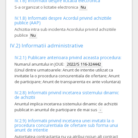
IV.1.6) Informatii despre licitatia electronica
TVA:
S-a organizat o licitatie electronica
Nu
930,00 - 22.320,00 Leu
IV.1.8) Informatii despre Acordul privind achizitiile
Formularul utilajelor disponibile pentru contract
publice (AAP)
Achizitia se refera la un proiect in care se solicita
operatorilor economici sa declare utilajele pe care le vor
Achizitia intra sub incidenta Acordului privind achizitiile
utliza in derularea contractului (conform HG NR.342/2022)
publice
Nu
Da
Nu
IV.2) Informatii administrative
11.
Sac colector pentru coleostomie, drenabil
(LOT-0011)
IV.2.1) Publicare anterioara privind aceasta procedura:
Cant min si max este specificata in caietul de sarcini, al prezentei documentatii.
Numarul anuntului in JOUE:
2022/S 116-324442
COD CPV:
(Unul dintre urmatoarele: Anunt de intentie utilizat ca
33141600-6 Recipiente si pungi de recoltare, drenaj si truse (Rev.2)
invitatie la o procedura concurentiala de ofertare; Anunt
de participare; Anunt de transparenta ex ante voluntara)
VALOAREA ESTIMATA FARA
ATRIBUIT
TVA:
386,80 - 9.283,20 Leu
IV.2.8) Informatii privind incetarea sistemului dinamic
de achizitii
Formularul utilajelor disponibile pentru contract
Anuntul implica incetarea sistemului dinamic de achizitii
Achizitia se refera la un proiect in care se solicita
publicat in anuntul de participare de mai sus
-
operatorilor economici sa declare utilajele pe care le vor
utliza in derularea contractului (conform HG NR.342/2022)
IV.2.9) Informatii privind incetarea unei invitatii la o
Da
Nu
procedura concurentiala de ofertare sub forma unui
anunt de intentie
12.
Sac colector pentru coleostomie/ileostomie, drenabil
(LO
Autoritatea contractanta nu va atribui niciun alt contract