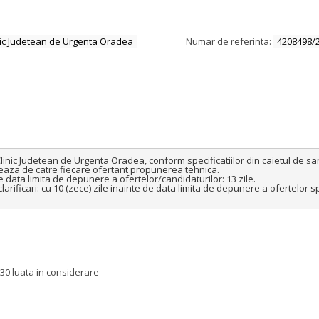
ic Judetean de Urgenta Oradea
Numar de referinta:
4208498/
 Judetean de Urgenta Oradea, conform specificatiilor din caietul de sarci
eaza de catre fiecare ofertant propunerea tehnica.

e data limita de depunere a ofertelor/candidaturilor: 13 zile.

larificari: cu 10 (zece) zile inainte de data limita de depunere a ofertelor sp
330 luata in considerare