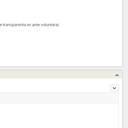
ractului (conform HG NR.342/2022)
 de transparenta ex ante voluntara)