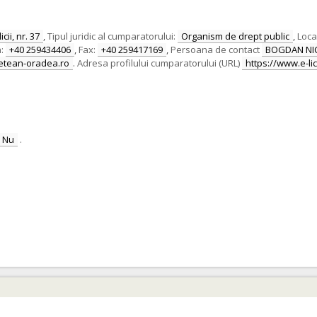
cii, nr. 37
,
Tipul juridic al cumparatorului:
Organism de drept public
,
Local
:
+40 259434406
,
Fax:
+40 259417169
,
Persoana de contact
BOGDAN NI
detean-oradea.ro
.
Adresa profilului cumparatorului (URL)
https://www.e-lic
Nu
.