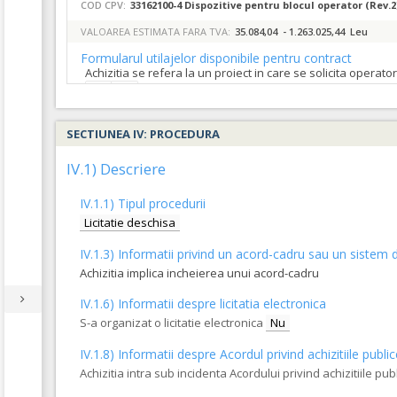
COD CPV:
33162100-4 Dispozitive pentru blocul operator (Rev.2
VALOAREA ESTIMATA FARA TVA:
35.084,04 - 1.263.025,44 Leu
Formularul utilajelor disponibile pentru contract
Achizitia se refera la un proiect in care se solicita operat
Da
Nu
4.
Lot 4 – Camp operator steril 100x120cm cu orificiu c
SECTIUNEA IV: PROCEDURA
CANT MIN SI MAX ESTE SPECIFICATA IN CAIETUL DE SARCINI
IV.1) Descriere
COD CPV:
33162100-4 Dispozitive pentru blocul operator (Rev.2
VALOAREA ESTIMATA FARA TVA:
750,00 - 27.000,00 Leu
IV.1.1) Tipul procedurii
Formularul utilajelor disponibile pentru contract
Licitatie deschisa
Achizitia se refera la un proiect in care se solicita operat
IV.1.3) Informatii privind un acord-cadru sau un sistem d
Da
Nu
Achizitia implica incheierea unui acord-cadru
1.
Lot 1 - Cutite pentru oftalmologie
(LOT-0001)
IV.1.6) Informatii despre licitatia electronica
CANT MIN SI MAX ESTE SPECIFICATA IN CAIETUL DE SARCINI
S-a organizat o licitatie electronica
Nu
COD CPV:
33162100-4 Dispozitive pentru blocul operator (Rev.2
IV.1.8) Informatii despre Acordul privind achizitiile publi
VALOAREA ESTIMATA FARA TVA:
2.016,00 - 109.200,00 Leu
Achizitia intra sub incidenta Acordului privind achizitiile pub
Formularul utilajelor disponibile pentru contract