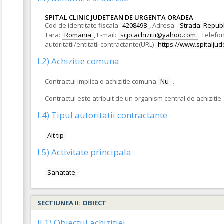
SPITAL CLINIC JUDETEAN DE URGENTA ORADEA
Cod de identitate fiscala
4208498
,
Adresa:
Strada: Republi
Tara:
Romania
,
E-mail:
scjo.achizitii@yahoo.com
,
Telefon
autoritatii/entitatii contractante(URL)
https://www.spitalju
I.2) Achizitie comuna
Contractul implica o achizitie comuna
Nu
.
Contractul este atribuit de un organism central de achizitie
I.4) Tipul autoritatii contractante
Alt tip
I.5) Activitate principala
Sanatate
SECTIUNEA II: OBIECT
II.1) Obiectul achizitiei