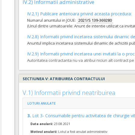
Achizitia se refera la un proiect in care se solicita operat
IV.2) Informatii administrative
Da
Nu
IV.2.1) Publicare anterioara privind aceasta procedura:
Numarul anuntului in JOUE:
2021/S 139-369280
(Unul dintre urmatoarele: Anunt de intentie utilizat ca invi
IV.2.8) Informatii privind incetarea sistemului dinamic de 
Anuntul implica incetarea sistemului dinamic de achizitii pu
IV.2.9) Informatii privind incetarea unei invitatii la o 
Autoritatea contractanta nu va atribui niciun alt contract p
SECTIUNEA V: ATRIBUIREA CONTRACTULUI
V.1) Informatii privind neatribuirea
LOTURI ANULATE
3.
Lot 3- Consumabile pentru activitatea de chirurgie vi
Data anularii:
23.08.2021
Motivul anularii:
Lotul a fost anulat administrativ