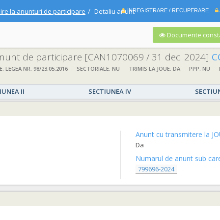
ire la anunturi de participare
Detaliu anunt
INREGISTRARE / RECUPERARE
Documente consta
 anunt de participare
[CAN1070069 / 31 dec. 2024]
CON
E: LEGEA NR. 98/23.05.2016
SECTORIALE: NU
TRIMIS LA JOUE: DA
PPP: NU
IUNEA II
SECTIUNEA IV
SECTIU
Anunt cu transmitere la JO
Da
Numarul de anunt sub care 
799696-2024