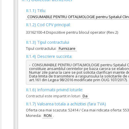
II.1.1) Titlu:
CONSUMABILE PENTRU OFTALMOLOGIE pentru Spitalul Clin
II.1.2) Cod CPV principal:
33162100-4 Dispozitive pentru blocul operator (Rev.2)
II.1.3) Tipul contractului
Tipul contractului:
Furnizare
II.1.4) Descriere succinta:
-  CONSUMABILE PENTRU OFTALMOLOGIE pentru Spitalul Clinic
constituie ansamblul cerintelor pe baza carora se elabor
Numar zile pana la care se pot solicita clarificari inainte d
Data limita de transmitere a raspunsului la solicitarile de c
art.161 din Legea 98/2016 modificate prin OUG 107/2017).
II.1.6) Informatii privind loturile:
Contractul este impartit in loturi
Da
II.1.7) Valoarea totala a achizitiei (fara TVA)
Oferta cea mai scazuta: 52414 / Cea mai ridicata oferta: 55
Moneda:
RON
.