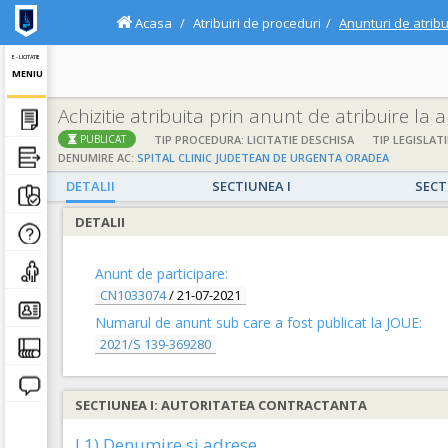
Acasa
Atribuiri de proceduri
Anunturi de atribu
E - LICITATIE
MENIU
Achizitie atribuita prin anunt de atribuire la
TIP PROCEDURA: LICITATIE DESCHISA
TIP LEGISLATI
PUBLICAT
DENUMIRE AC:
SPITAL CLINIC JUDETEAN DE URGENTA ORADEA
DETALII
SECTIUNEA I
SECT
DETALII
Anunt de participare:
CN1033074
/
21-07-2021
Numarul de anunt sub care a fost publicat la JOUE:
2021/S 139-369280
SECTIUNEA I: AUTORITATEA CONTRACTANTA
I.1) Denumire si adrese