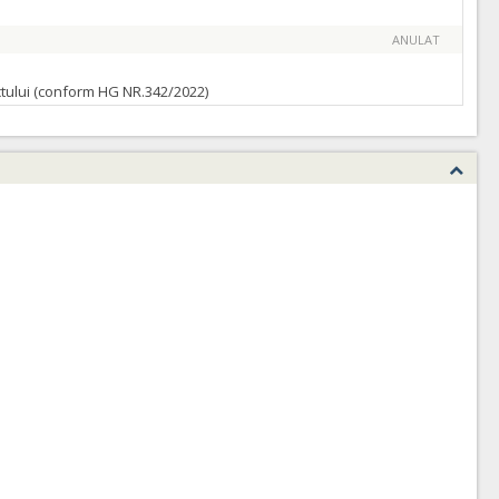
ANULAT
ractului (conform HG NR.342/2022)
ATRIBUIT
ractului (conform HG NR.342/2022)
ATRIBUIT