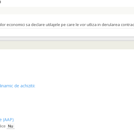
)
orilor economici sa declare utilajele pe care le vor utliza in derularea cont
entral si punga colectoare de fluide
(LOT-0004)
 AL PREZENTEI DOCUMENTATII
)
orilor economici sa declare utilajele pe care le vor utliza in derularea cont
inamic de achizitii:
 AL PREZENTEI DOCUMENTATII
)
ce (AAP)
lice
Nu