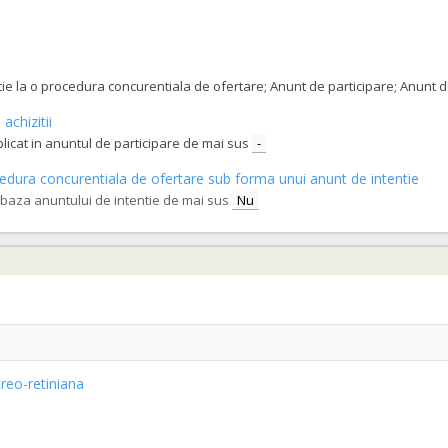
orilor economici sa declare utilajele pe care le vor utliza in derularea cont
tatie la o procedura concurentiala de ofertare; Anunt de participare; Anunt
achizitii
blicat in anuntul de participare de mai sus
-
procedura concurentiala de ofertare sub forma unui anunt de intentie
e baza anuntului de intentie de mai sus
Nu
treo-retiniana