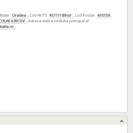
itate:
Oradea
,
Cod NUTS
RO111 Bihor
,
Cod Postal:
410159
,
COLAE IURCOV
,
Adresa web a sediului principal al
itatie.ro
,