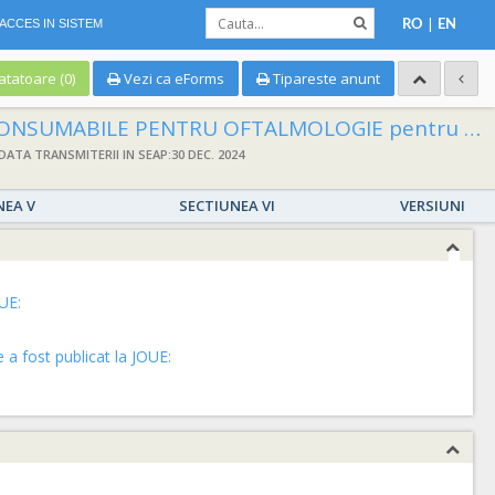
|
ACCES IN SISTEM
RO
EN
tatoare (0)
Vezi ca eForms
Tipareste anunt
SUMABILE PENTRU OFTALMOLOGIE pentru Spitalul Clinic Judetean de Urgenta Oradea
DATA TRANSMITERII IN SEAP:30 DEC. 2024
NEA V
SECTIUNEA VI
VERSIUNI
UE:
a fost publicat la JOUE: