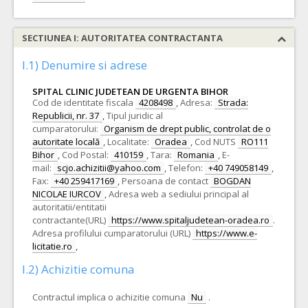
SECTIUNEA I: AUTORITATEA CONTRACTANTA
I.1) Denumire si adrese
SPITAL CLINIC JUDETEAN DE URGENTA BIHOR
Cod de identitate fiscala
4208498
,
Adresa:
Strada:
Republicii, nr. 37
,
Tipul juridic al
cumparatorului:
Organism de drept public, controlat de o
autoritate locală
,
Localitate:
Oradea
,
Cod NUTS
RO111
Bihor
,
Cod Postal:
410159
,
Tara:
Romania
,
E-
mail:
scjo.achizitii@yahoo.com
,
Telefon:
+40 749058149
,
Fax:
+40 259417169
,
Persoana de contact
BOGDAN
NICOLAE IURCOV
,
Adresa web a sediului principal al
autoritatii/entitatii
contractante(URL)
https://www.spitaljudetean-oradea.ro
.
Adresa profilului cumparatorului (URL)
https://www.e-
licitatie.ro
,
I.2) Achizitie comuna
Contractul implica o achizitie comuna
Nu
.