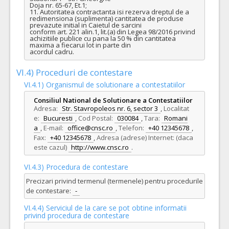
Doja nr. 65-67, Et.1;

11. Autoritatea contractanta isi rezerva dreptul de a 
redimensiona (suplimenta) cantitatea de produse 
prevazute initial in Caietul de sarcini

conform art. 221 alin.1, lit.(a) din Legea 98/2016 privind 
achizitiile publice cu pana la 50 % din cantitatea 
maxima a fiecarui lot in parte din

acordul cadru.
VI.4) Proceduri de contestare
VI.4.1) Organismul de solutionare a contestatiilor
Consiliul National de Solutionare a Contestatiilor
Adresa:
Str. Stavropoleos nr. 6, sector 3
,
Localitat
e:
Bucuresti
,
Cod Postal:
030084
,
Tara:
Romani
a
,
E-mail:
office@cnsc.ro
,
Telefon:
+40 12345678
,
Fax:
+40 12345678
,
Adresa (adrese) Internet: (daca
este cazul)
http://www.cnsc.ro
.
VI.4.3) Procedura de contestare
Precizari privind termenul (termenele) pentru procedurile
de contestare:
-
VI.4.4) Serviciul de la care se pot obtine informatii
privind procedura de contestare