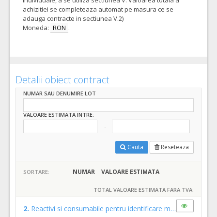
individuale, a se utiliza sectiunea V. Valoarea totala a
achizitiei se completeaza automat pe masura ce se
adauga contracte in sectiunea V.2)
Moneda:
RON
.
Detalii obiect contract
NUMAR SAU DENUMIRE LOT
VALOARE ESTIMATA INTRE:
Cauta
Reseteaza
NUMAR
VALOARE ESTIMATA
SORTARE:
TOTAL VALOARE ESTIMATA FARA TVA:
2.
Reactivi si consumabile pentru identificare microorganisme si AST