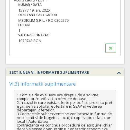
Acord cadru - LOT 1
NUMAR / DATA
1597 / 19 ian. 2025
OFERTANT CASTIGATOR
MEDICLIM S.R.L. / RO 6300279
LOTURI
1
VALOARE CONTRACT
1070743 RON
SECTIUNEA VI: INFORMATII SUPLIMENTARE
VI.3) Informatii suplimentare
1.Comisia de evaluare are dreptul de a solicita 
completari/clarificari la ofertele depuse.

2.In cazul in care exista oferte pe loc 1 ce prezinta pret 
egal, se va solicita reofertare in SEAP in vederea 
departajarii ofertelor.

3.Contractele subsecvente se vor încheia in functie de 
necesitati si de bugetul alocat, cu operatorul clasat pe 
locul I. Autoritatea

contractanta va continua procedura de atribuire, chiar 
daca va exista doar un singur operator economic cu 