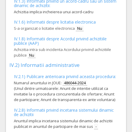
IV.1.3) Informatii privind un acord-cadru sau un sistem
dinamic de achizitii:
Achizitia implica incheierea unui acord-cadru
IV.1.6) Informatii despre licitatia electronica
S-a organizat o licitatie electronica
Nu
IV.1.8) Informatii despre Acordul privind achizitiile
publice (AAP)
Achizitia intra sub incidenta Acordului privind achizitiile
publice
Nu
IV.2) Informatii administrative
IV.2.1) Publicare anterioara privind aceasta procedura:
Numarul anuntului in JOUE:
486044-2024
(Unul dintre urmatoarele: Anunt de intentie utilizat ca
invitatie la o procedura concurentiala de ofertare; Anunt
de participare; Anunt de transparenta ex ante voluntara)
IV.2.8) Informatii privind incetarea sistemului dinamic
de achizitii
Anuntul implica incetarea sistemului dinamic de achizitii
publicat in anuntul de participare de mai sus
-