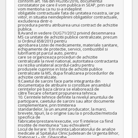
conform art. 166 din HG395/2016, documentul 
constatator pe care il vom publica in SEAP, prin care 
vom mentiona ca nu si-a indeplinit

obligatiile contractuale fata de unitatea noastra, iar pe 
viitor, in situatia neindeplinirii obligatiilor contractuale, 
excluderea dintr-o

procedura pentru atribuirea unui contract de achizitie 
publica.

8.Avand in vedere OUG71/2012 privind desemnarea 
MS ca unitate de achizitii publice centralizate, precum 
si Ordinul 658/2013 pentru

aprobarea Listei de medicamente, materiale sanitare, 
echipamente de protectie, servicii, combustibil si 
lubrifianti pt parcul auto, pentru

care se organizeaza proceduri de achizitie 
centralizate la nivel national, autoritatea contractanta 
va rezilia unilateral acordul-cadru pentru

produsele cuprinse in lista de achizitii publice 
centralizate la MS, dupa finalizarea procedurilor de 
achizitie centralizate.

9.Caietul de sarcini face parte integranta din 
documentaţia de atribuire si constituie ansamblul 
cerinţelor pe baza cărora se elaborează de

către fiecare ofertant propunerea tehnica.

10. Cerintele tehnice definite la nivelul anuntului de 
participare, caietului de sarcini sau altor documente 
complementare, prin trimiterea

standardelor, la un anumit producator, la marci, 
brevete, tipuri, la o origine sau la o productie/metoda 
specifica de

fabricatie/prestare/executie, vor fi intelese ca fiind 
insotite de mentiunea ”sau echivalent”.

Locul de livrare: 1) In incinta Laboratorului de analize 
medicale al Spitalului Clinic Judetean de Urgenta Bihor, 
Stationar I – str. Gheorghe
