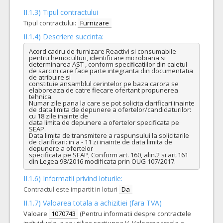
II.1.3) Tipul contractului
Tipul contractului:
Furnizare
II.1.4) Descriere succinta:
Acord cadru de furnizare Reactivi si consumabile 
pentru hemoculturi, identificare microbiana si 
determinarea AST , conform specificatiilor din caietul 
de sarcini care face parte integranta din documentatia 
de atribuire si

constituie ansamblul cerintelor pe baza carora se 
elaboreaza de catre fiecare ofertant propunerea 
tehnica.

Numar zile pana la care se pot solicita clarificari inainte 
de data limita de depunere a ofertelor/candidaturilor: 
cu 18 zile inainte de

data limita de depunere a ofertelor specificata pe 
SEAP.

Data limita de transmitere a raspunsului la solicitarile 
de clarificari: in a - 11 zi inainte de data limita de 
depunere a ofertelor

specificata pe SEAP, Conform art. 160, alin.2 si art.161 
din Legea 98/2016 modificata prin OUG 107/2017.
II.1.6) Informatii privind loturile:
Contractul este impartit in loturi
Da
II.1.7) Valoarea totala a achizitiei (fara TVA)
Valoare
1070743
(Pentru informatii despre contractele