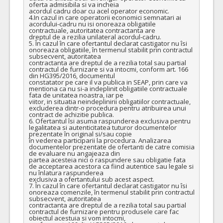
oferta admisibila si va incheia

acordul cadru doar cu acel operator economic.

4.In cazul in care operatorii economici semnatari ai 
acordului-cadru nu isi onoreaza obligatiile 
contractuale, autoritatea contractanta are

dreptul de a rezilia unilateral acordul-cadru.

5. În cazul în care ofertantul declarat castigator nu îsi 
onoreaza obligatiile, în termenul stabilit prin contractul 
subsecvent, autoritatea

contractanta are dreptul de a rezilia total sau partial 
contractul de furnizare si va intocmi, conform art. 166 
din HG395/2016, documentul

constatator pe care il va publica in SEAP, prin care va 
mentiona ca nu si-a indeplinit obligatiile contractuale 
fata de unitatea noastra, iar pe

viitor, in situatia neindeplinirii obligatiilor contractuale, 
excluderea dintr-o procedura pentru atribuirea unui 
contract de achizitie publica.

6. Ofertantul îsi asuma raspunderea exclusiva pentru 
legalitatea si autenticitatea tuturor documentelor 
prezentate în original si/sau copie

în vederea participarii la procedura. Analizarea 
documentelor prezentate de ofertanti de catre comisia 
de evaluare nu angajeaza din

partea acesteia nici o raspundere sau obligatie fata 
de acceptarea acestora ca fiind autentice sau legale si 
nu înlatura raspunderea

exclusiva a ofertantului sub acest aspect.

7. În cazul în care ofertantul declarat castigator nu îsi 
onoreaza comenzile, în termenul stabilit prin contractul 
subsecvent, autoritatea

contractanta are dreptul de a rezilia total sau partial 
contractul de furnizare pentru produsele care fac 
obiectul acestuia si vom intocmi,
