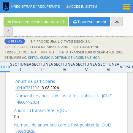
|
INREGISTRARE / RECUPERARE
ACCES IN SISTEM
RO
EN
Documente constatatoare (0)
Tipareste anunt
Achizitie atribuita prin anunt de atribuire la anunt de participare
TIP PROCEDURA: LICITATIE DESCHISA
RETRAS
TIP LEGISLATIE: LEGEA NR. 98/23.05.2016
SECTORIALE: NU
TRIMIS LA JOUE: NU
PPP: NU
DATA TRANSMITERII IN SEAP:4 FEB. 2025
DENUMIRE AC:
SPITAL CLINIC JUDETEAN DE URGENTA BIHOR
SECTIUNEA
SECTIUNEA
SECTIUNEA
SECTIUNEA
SECTIUNEA
DETALII
TALII
VERSI
I
II
IV
V
VI
Anunt de participare:
CN1072129
/
13-08-2024
Numarul de anunt sub care a fost publicat la JOUE:
486044-2024
Anunt cu transmitere la JOUE:
Da
Numarul de anunt sub care a fost publicat la JOUE:
79630-2025