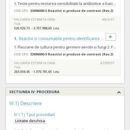
1. Teste pentru testarea sensibilitatii la antibiotice a bacililor Gram negativi fermentativi; 2. Teste pentru testarea sensibilitatii la antibiotice a bacilor Gram negativi fermentativi si nefermentativi (Pseudomonas sp. Acinetobacter sp., etc.) si care se pot folosi si pentru bacili Gram negativi multirezistenti (MDRO); 3. Teste pentru testarea sensibilitatii la antibiotice a Streptococcus pneumoniae streptococcus beta hemolytic si streptococcus viridans; 4. Teste pentru testarea sensibilitatii la antibiotice a speciilor de stafilococi, enterococi, Streptococcus agalactiae; 5. Teste pentru testarea sensibilitatii la antibiotice a speciilor de stafilococi; 6. Teste pentru testarea sensibilitatii la antifungice a speciilor de fungi (levuri); 7. Teste pentru testarea sensibilitatii la antibiotic a bacililor Gram negativi; 8. Teste pentru testarea sensibilitatii la antibiotic a bacililor Gram negativi; 9. Teste pentru testarea sensibilitatii la antibiotic a bacililor Gram negativi nefermentativi; 10. Teste de identificare bacilli Gram negative fermentative si nefermentative GN; 11. Teste de identificare bacilli Gram positive GP; 12. Carduri de identificare fungi YST; 13. Testuri de identificare specii de Haemophilus Kingella, Neisseria, Moraxella NH. Conform specificatiilor din caietul de sarcini care face parte integranta din documentatia de atribuire si constituie ansamblul cerintelor pe baza carora se elaboreaza de catre fiecare ofertant propunerea tehnica.
COD CPV:
33696000-5 Reactivi si produse de contrast (Rev.2)
VALOAREA ESTIMATA FARA
ANULAT
TVA:
526.025,73 - 2.707.988,65 Leu
1.
Reactivi si consumabile pentru identificarea hemoculturilor
1. Flacoane de cultura pentru germeni aerobi si fungi 2. Flacoane de cultura pentru germeni anaerobi si facultativ anaerobi 3. Flacoane pentru probe pediatrice 4. Unitati pentru subcultura Conform specificatiilor din caietul de sarcini care face parte integranta din documentatia de atribuire si constituie ansamblul cerintelor pe baza carora se elaboreaza de catre fiecare ofertant propunerea tehnica.
COD CPV:
33696000-5 Reactivi si produse de contrast (Rev.2)
VALOAREA ESTIMATA FARA
ATRIBUIT
TVA:
263.059,45 - 1.070.781,65 Leu
SECTIUNEA IV: PROCEDURA
IV.1) Descriere
IV.1.1) Tipul procedurii
Licitatie deschisa