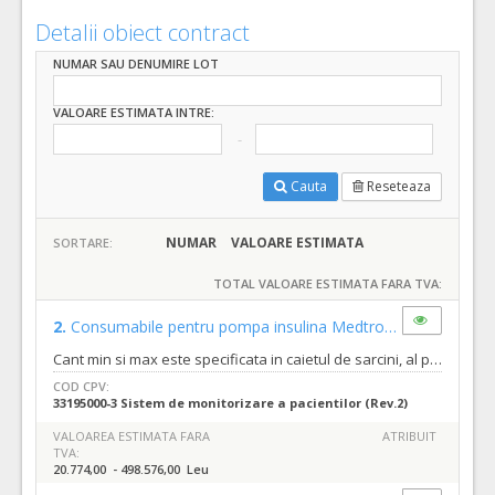
Detalii obiect contract
NUMAR SAU DENUMIRE LOT
VALOARE ESTIMATA INTRE:
Cauta
Reseteaza
NUMAR
VALOARE ESTIMATA
SORTARE:
TOTAL VALOARE ESTIMATA FARA TVA:
2.
Consumabile pentru pompa insulina Medtronic
(LOT-0002)
Cant min si max este specificata in caietul de sarcini, al prezentei documentatii.
COD CPV:
33195000-3 Sistem de monitorizare a pacientilor (Rev.2)
VALOAREA ESTIMATA FARA
ATRIBUIT
TVA:
20.774,00 - 498.576,00 Leu