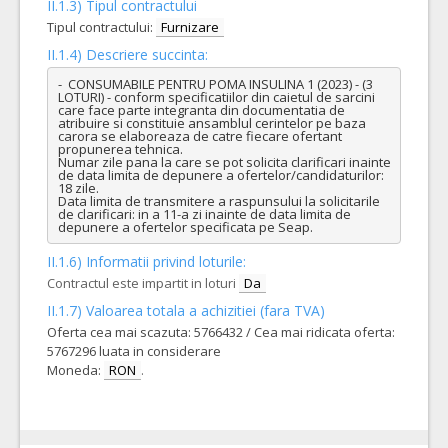
II.1.3) Tipul contractului
Tipul contractului:
Furnizare
II.1.4) Descriere succinta:
-  CONSUMABILE PENTRU POMA INSULINA 1 (2023) - (3 
LOTURI) - conform specificatiilor din caietul de sarcini 
care face parte integranta din documentatia de 
atribuire si constituie ansamblul cerintelor pe baza 
carora se elaboreaza de catre fiecare ofertant 
propunerea tehnica.

Numar zile pana la care se pot solicita clarificari inainte 
de data limita de depunere a ofertelor/candidaturilor: 
18 zile.

Data limita de transmitere a raspunsului la solicitarile 
de clarificari: in a 11-a zi inainte de data limita de 
depunere a ofertelor specificata pe Seap.
II.1.6) Informatii privind loturile:
Contractul este impartit in loturi
Da
II.1.7) Valoarea totala a achizitiei (fara TVA)
Oferta cea mai scazuta: 5766432 / Cea mai ridicata oferta:
5767296 luata in considerare
Moneda:
RON
.