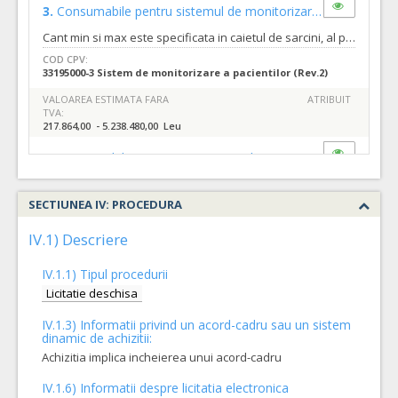
3.
Consumabile pentru sistemul de monitorizare continua a glicemiei
Cant min si max este specificata in caietul de sarcini, al prezentei documentatii.
COD CPV:
33195000-3 Sistem de monitorizare a pacientilor (Rev.2)
VALOAREA ESTIMATA FARA
ATRIBUIT
TVA:
217.864,00 - 5.238.480,00 Leu
1.
Consumabile pentru pomapa insulina Accu Check
(LOT-000
Cant min si max este specificata in caietul de sarcini, al prezentei documentatii.
SECTIUNEA IV: PROCEDURA
COD CPV:
33195000-3 Sistem de monitorizare a pacientilor (Rev.2)
IV.1) Descriere
VALOAREA ESTIMATA FARA
ATRIBUIT
TVA:
IV.1.1) Tipul procedurii
1.260,30 - 30.247,20 Leu
Licitatie deschisa
IV.1.3) Informatii privind un acord-cadru sau un sistem
dinamic de achizitii:
Achizitia implica incheierea unui acord-cadru
IV.1.6) Informatii despre licitatia electronica