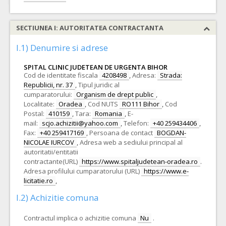
SECTIUNEA I: AUTORITATEA CONTRACTANTA
I.1) Denumire si adrese
SPITAL CLINIC JUDETEAN DE URGENTA BIHOR
Cod de identitate fiscala
4208498
,
Adresa:
Strada:
Republicii, nr. 37
,
Tipul juridic al
cumparatorului:
Organism de drept public
,
Localitate:
Oradea
,
Cod NUTS
RO111 Bihor
,
Cod
Postal:
410159
,
Tara:
Romania
,
E-
mail:
scjo.achizitii@yahoo.com
,
Telefon:
+40 259434406
,
Fax:
+40 259417169
,
Persoana de contact
BOGDAN-
NICOLAE IURCOV
,
Adresa web a sediului principal al
autoritatii/entitatii
contractante(URL)
https://www.spitaljudetean-oradea.ro
.
Adresa profilului cumparatorului (URL)
https://www.e-
licitatie.ro
,
I.2) Achizitie comuna
Contractul implica o achizitie comuna
Nu
.