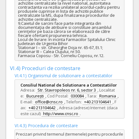
achizitie centralizate la nivel national, autoritatea 
contractanta va rezilia unilateral acordul-cadru pentru 
produsele cuprinse in lista de achizitii publice 
centralizate la MS, dupa finalizarea procedurilor de 
achizitie centralizate. 

9.Caietul de sarcini face parte integranta din 
documentaţia de atribuire si constituie ansamblul 
cerinţelor pe baza cărora se elaborează de către 
fiecare ofertant propunerea tehnica.

Locul de livrare: In incinta Farmaciilor Spitalului Clinic 
Judetean de Urgenta Bihor

Stationar I – str. Gheorghe Doja nr. 65-67, Et.1;

Stationar III – Calea Clujului, nr.50.

Farmacia Coposu - Str. Corneliu Coposu, nr.12.
VI.4) Proceduri de contestare
VI.4.1) Organismul de solutionare a contestatiilor
Consiliul National de Solutionare a Contestatiilor
Adresa:
Str. Stavropoleos nr. 6, sector 3
,
Localitat
e:
București
,
Cod Postal:
030084
,
Tara:
Romania
,
E-mail:
office@cnsc.ro
,
Telefon:
+40 213104641
,
F
ax:
+40 213104642
,
Adresa (adrese) Internet: (daca
este cazul)
http://www.cnsc.ro
.
VI.4.3) Procedura de contestare
Precizari privind termenul (termenele) pentru procedurile