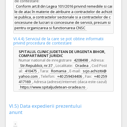
de contestare:
Conform art.8 din Legea 101/2016 privind remediile si cai
le de atac în materie de atribuire a contractelor de achizit
ie publica, a contractelor sectoriale si a contractelor de c
oncesiune de lucrari si concesiune de servicii, precum si
pentru organizarea si functionarea CNSC
VI.4.4) Serviciul de la care se pot obtine informatii
privind procedura de contestare
SPITALUL CLINIC JUDETEAN DE URGENTA BIHOR,
COMPARTIMENT JURIDIC
Numar national de inregistrare
4208498
,
Adresa:
Str.Republicii, nr.37
,
Localitate:
Oradea
,
Cod Post
al:
410475
,
Tara:
Romania
,
E-mail:
scjo.achizitii@
yahoo.com
,
Telefon:
+40 259434406
,
Fax:
+40 259
417169
,
Adresa (adrese) Internet: (daca este cazul)
https://www.spitaljudetean-oradea.ro
.
VI.5) Data expedierii prezentului
anunt
-