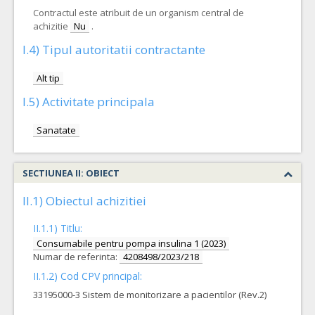
Contractul este atribuit de un organism central de
achizitie
Nu
.
I.4) Tipul autoritatii contractante
Alt tip
I.5) Activitate principala
Sanatate
SECTIUNEA II: OBIECT
II.1) Obiectul achizitiei
II.1.1) Titlu:
Consumabile pentru pompa insulina 1 (2023)
Numar de referinta:
4208498/2023/218
II.1.2) Cod CPV principal:
33195000-3 Sistem de monitorizare a pacientilor (Rev.2)