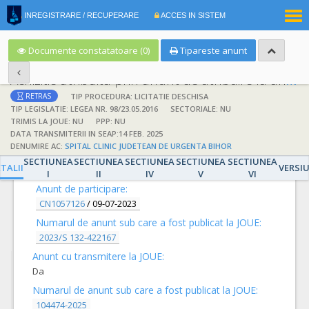
|
INREGISTRARE / RECUPERARE
ACCES IN SISTEM
RO
EN
Documente constatatoare (0)
Tipareste anunt
Achizitie atribuita prin anunt de atribuire la anunt de participare
TIP PROCEDURA: LICITATIE DESCHISA
RETRAS
TIP LEGISLATIE: LEGEA NR. 98/23.05.2016
SECTORIALE: NU
TRIMIS LA JOUE: NU
PPP: NU
DATA TRANSMITERII IN SEAP:14 FEB. 2025
DENUMIRE AC:
SPITAL CLINIC JUDETEAN DE URGENTA BIHOR
DETALII
SECTIUNEA
SECTIUNEA
SECTIUNEA
SECTIUNEA
SECTIUNEA
TALII
VERSI
I
II
IV
V
VI
Anunt de participare:
CN1057126
/
09-07-2023
Numarul de anunt sub care a fost publicat la JOUE:
2023/S 132-422167
Anunt cu transmitere la JOUE:
Da
Numarul de anunt sub care a fost publicat la JOUE:
104474-2025