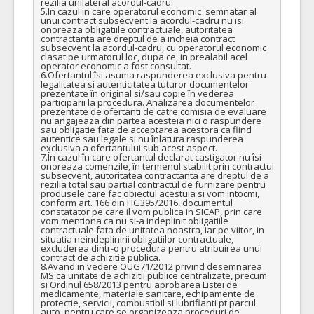
rezilia unilateral acordul-cadru.

5.In cazul in care operatorul economic  semnatar al 
unui contract subsecvent la acordul-cadru nu isi 
onoreaza obligatiile contractuale, autoritatea 
contractanta are dreptul de a incheia contract 
subsecvent la acordul-cadru, cu operatorul economic 
clasat pe urmatorul loc, dupa ce, in prealabil acel 
operator economic a fost consultat.

6.Ofertantul îsi asuma raspunderea exclusiva pentru 
legalitatea si autenticitatea tuturor documentelor 
prezentate în original si/sau copie în vederea 
participarii la procedura. Analizarea documentelor 
prezentate de ofertanti de catre comisia de evaluare 
nu angajeaza din partea acesteia nici o raspundere 
sau obligatie fata de acceptarea acestora ca fiind 
autentice sau legale si nu înlatura raspunderea 
exclusiva a ofertantului sub acest aspect.

7.În cazul în care ofertantul declarat castigator nu îsi 
onoreaza comenzile, în termenul stabilit prin contractul 
subsecvent, autoritatea contractanta are dreptul de a 
rezilia total sau partial contractul de furnizare pentru 
produsele care fac obiectul acestuia si vom intocmi, 
conform art. 166 din HG395/2016, documentul 
constatator pe care il vom publica in SICAP, prin care 
vom mentiona ca nu si-a indeplinit obligatiile 
contractuale fata de unitatea noastra, iar pe viitor, in 
situatia neindeplinirii obligatiilor contractuale, 
excluderea dintr-o procedura pentru atribuirea unui 
contract de achizitie publica.

8.Avand in vedere OUG71/2012 privind desemnarea 
MS ca unitate de achizitii publice centralizate, precum 
si Ordinul 658/2013 pentru aprobarea Listei de 
medicamente, materiale sanitare, echipamente de 
protectie, servicii, combustibil si lubrifianti pt parcul 
auto, pentru care se organizeaza proceduri de 