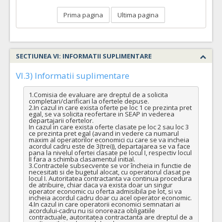
Prima pagina
Ultima pagina
SECTIUNEA VI: INFORMATII SUPLIMENTARE
VI.3) Informatii suplimentare
1.Comisia de evaluare are dreptul de a solicita 
completari/clarificari la ofertele depuse.

2.In cazul in care exista oferte pe loc 1 ce prezinta pret 
egal, se va solicita reofertare in SEAP in vederea 
departajarii ofertelor.

In cazul in care exista oferte clasate pe loc 2 sau loc 3 
ce prezinta pret egal (avand in vedere ca numarul 
maxim al operatorilor economici cu care se va incheia 
acordul cadru este de 3(trei)), departajarea se va face 
pana la nivelul ofertei clasate pe locul I, respectiv locul 
II fara a schimba clasamentul initial.

3.Contractele subsecvente se vor încheia in functie de 
necesitati si de bugetul alocat, cu operatorul clasat pe 
locul I. Autoritatea contractanta va continua procedura 
de atribuire, chiar daca va exista doar un singur 
operator economic cu oferta admisibila pe lot, si va 
incheia acordul cadru doar cu acel operator economic.

4.In cazul in care operatorii economici semnatari ai 
acordului-cadru nu isi onoreaza obligatiile 
contractuale, autoritatea contractanta are dreptul de a 