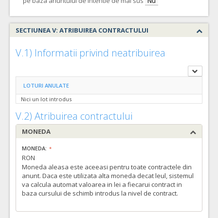
pe baza anuntului de intentie de mai sus
Nu
SECTIUNEA V: ATRIBUIREA CONTRACTULUI
V.1) Informatii privind neatribuirea
LOTURI ANULATE
Nici un lot introdus
V.2) Atribuirea contractului
MONEDA
MONEDA:
RON
Moneda aleasa este aceeasi pentru toate contractele din
anunt. Daca este utilizata alta moneda decat leul, sistemul
va calcula automat valoarea in lei a fiecarui contract in
baza cursului de schimb introdus la nivel de contract.