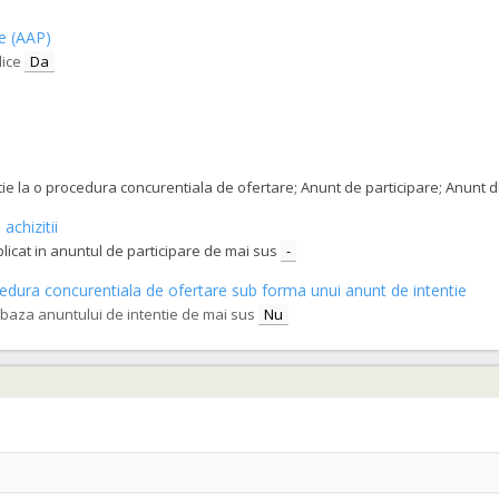
ce (AAP)
lice
Da
tatie la o procedura concurentiala de ofertare; Anunt de participare; Anunt
achizitii
blicat in anuntul de participare de mai sus
-
procedura concurentiala de ofertare sub forma unui anunt de intentie
e baza anuntului de intentie de mai sus
Nu