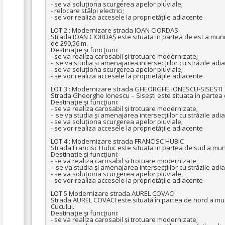
- se va soluționa scurgerea apelor pluviale;

- relocare stâlpi electrici;

- se vor realiza accesele la proprietățile adiacente

LOT 2 : Modernizare strada IOAN CIORDAS 

Strada IOAN CIORDAȘ este situata in partea de est a munic
de 290,56 m.

Destinaţie şi funcţiuni:

- se va realiza carosabil și trotuare modernizate;

-  se va studia și amenajarea intersecțiilor cu străzile adi
- se va soluționa scurgerea apelor pluviale;

- se vor realiza accesele la proprietățile adiacente

LOT 3 : Modernizare strada GHEORGHE IONESCU-SISESTI

Strada Gheorghe Ionescu – Sisești este situata in partea d
Destinaţie şi funcţiuni:

- se va realiza carosabil și trotuare modernizate;

-  se va studia și amenajarea intersecțiilor cu străzile adi
- se va soluționa scurgerea apelor pluviale;

- se vor realiza accesele la proprietățile adiacente

LOT 4 : Modernizare strada FRANCISC HUBIC

Strada Francisc Hubic este situata in partea de sud a munici
Destinaţie şi funcţiuni:

- se va realiza carosabil și trotuare modernizate;

-  se va studia și amenajarea intersecțiilor cu străzile adi
- se va soluționa scurgerea apelor pluviale;

- se vor realiza accesele la proprietățile adiacente

LOT 5 Modernizare strada AUREL COVACI

Strada AUREL COVACI este situată în partea de nord a muni
Cucului.

Destinaţie şi funcţiuni:

- se va realiza carosabil și trotuare modernizate;
