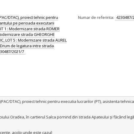
(PAC/DTAC), proiect tehnic pentru
Numar de referinta:
4230487/
tantului pe perioada executarii
i: LOT 1 : Modernizare strada ROMER
: Modernizare strada GHEORGHE
C, LOT 5 : Modernizare strada AUREL
 Drum de legatura intre strada
230487/2021/7
(PAC/DTAC), proiect tehnic pentru executia lucrarilor (PT), asistenta tehnica 
piului Oradea, în cartierul Salca pornind din strada Apateului și făcând leg
acente, acolo unde este cazul;
