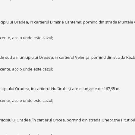
ipiului Oradea, in cartierul Dimitrie Cantemir, pornind din strada Muntele 
acente, acolo unde este cazul;

e sud a municipiului Oradea, in cartierul Velența, pornind din strada Război
acente, acolo unde este cazul;

piului Oradea, in cartierul Nufărul II și are o lungime de 167,95 m.

acente, acolo unde este cazul;

cipiului Oradea, în cartierul Oncea, pornind din strada Gheorghe Pituț până