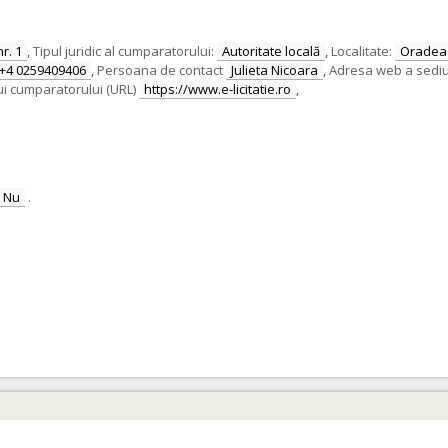
nr. 1
,
Tipul juridic al cumparatorului:
Autoritate locală
,
Localitate:
Oradea
+4 0259409406
,
Persoana de contact
Julieta Nicoara
,
Adresa web a sediului
ui cumparatorului (URL)
https://www.e-licitatie.ro
,
Nu
.