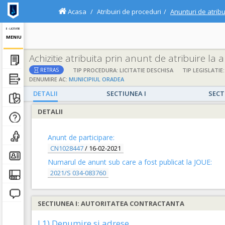
Acasa
Atribuiri de proceduri
Anunturi de atribu
E - LICITATIE
MENIU
Achizitie atribuita prin anunt de atribuire la
TIP PROCEDURA: LICITATIE DESCHISA
TIP LEGISLATIE:
RETRAS
DENUMIRE AC:
MUNICIPIUL ORADEA
DETALII
SECTIUNEA I
SECT
DETALII
Anunt de participare:
CN1028447
/
16-02-2021
Numarul de anunt sub care a fost publicat la JOUE:
2021/S 034-083760
SECTIUNEA I: AUTORITATEA CONTRACTANTA
I.1) Denumire si adrese