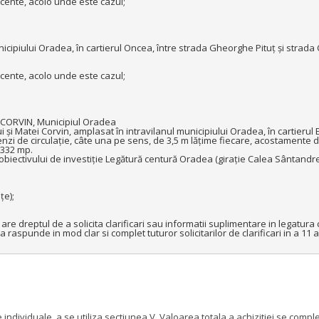
acente, acolo unde este cazul;

cipiului Oradea, în cartierul Oncea, între strada Gheorghe Pituț și strada C
acente, acolo unde este cazul;

 CORVIN, Municipiul Oradea

 și Matei Corvin, amplasat în intravilanul municipiului Oradea, în cartierul
i de circulație, câte una pe sens, de 3,5 m lățime fiecare, acostamente de 2
332 mp.

biectivului de investiție Legătură centură Oradea (girație Calea Sântandrei)
e);

e dreptul de a solicita clarificari sau informatii suplimentare in legatura 
raspunde in mod clar si complet tuturor solicitarilor de clarificari in a 11 a 
e individuale, a se utiliza sectiunea V. Valoarea totala a achizitiei se c