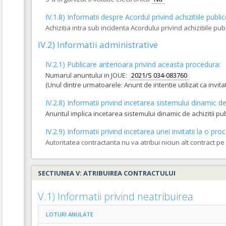
IV.1.8) Informatii despre Acordul privind achizitiile publi
COD CPV:
45233120-6 Lucrari de constructii de drumuri (Rev.2)
Achizitia intra sub incidenta Acordului privind achizitiile pub
VALOAREA ESTIMATA FARA TVA:
480.487,22
IV.2) Informatii administrative
2.
Lot 2 - Modernizare Str.Ioan Ciordas
(LOT-0002)
IV.2.1) Publicare anterioara privind aceasta procedura:
Numarul anuntului in JOUE:
2021/S 034-083760
(Unul dintre urmatoarele: Anunt de intentie utilizat ca invi
COD CPV:
45233120-6 Lucrari de constructii de drumuri (Rev.2)
VALOAREA ESTIMATA FARA TVA:
733.049,27
IV.2.8) Informatii privind incetarea sistemului dinamic de 
Anuntul implica incetarea sistemului dinamic de achizitii pu
IV.2.9) Informatii privind incetarea unei invitatii la o 
Autoritatea contractanta nu va atribui niciun alt contract p
SECTIUNEA V: ATRIBUIREA CONTRACTULUI
V.1) Informatii privind neatribuirea
LOTURI ANULATE