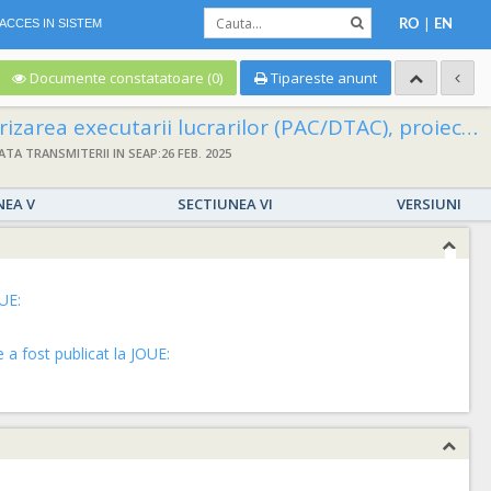
|
ACCES IN SISTEM
RO
EN
Documente constatatoare (0)
Tipareste anunt
itii: LOT 1 : Modernizare strada ROMER FLORIS, LOT 2 : Modernizare strada IOAN CIORDAS LOT 3 : Modernizare strada GHEORGHE IONESCU-SISESTI LOT 4 : Modernizare strada FRANCISC HUBIC, LOT 5 : Modernizare strada AUREL COVACI, LOT 6 : Modernizare strada BUNYITAI VINCE, LOT 7 : Drum de legatura intre strada SANTAULUI si MATEI CORVIN, Municipiul Oradea, cod unic 4230487/2021/7
ATA TRANSMITERII IN SEAP:26 FEB. 2025
NEA V
SECTIUNEA VI
VERSIUNI
UE:
a fost publicat la JOUE: