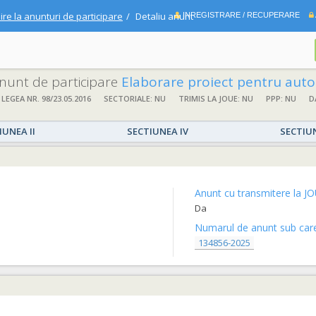
ire la anunturi de participare
Detaliu anunt
INREGISTRARE / RECUPERARE
 anunt de participare
Elaborare proiect pentru autorizarea executarii lucrarilor (PAC/DTAC), proiect tehnic pentru executia lucrarilor (PT), asistenta tehnica din partea proiectantului pe perioada executarii lucrarilor si executie lucrari pentru obiectivul de invest
 LEGEA NR. 98/23.05.2016
SECTORIALE: NU
TRIMIS LA JOUE: NU
PPP: NU
D
IUNEA II
SECTIUNEA IV
SECTIU
Anunt cu transmitere la JO
Da
Numarul de anunt sub care 
134856-2025