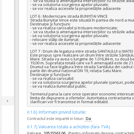
-  se va studia și amenajarea intersecțiilor cu străzile adi
- se va soluționa scurgerea apelor pluviale;

- se vor realiza accesele la proprietățile adiacente

LOT 6 : Modernizare strada BUNYITAI VINCE

Strada Bunyitai Vince este situată în partea de nord a muni
Destinaţie şi funcţiuni:

- se va realiza carosabil și trotuare modernizate;

-  se va studia și amenajarea intersecțiilor cu străzile adi
- se va soluționa scurgerea apelor pluviale;

- relocare stâlp de iluminat;

- se vor realiza accesele la proprietățile adiacente

LOT 7 : Drum de legatura intre strada SANTAULUI si MATEI
Este propus spre realizare un drum între străzile Săntăului
Mare. Strada va avea o lungime de 1.016,84 m, cu două benz
19,00 m. Suprafața totală care va fi amenajată este de 21.
Drumul va face legătura între strada Santăului din cadrul o
parte din drumul național DN 19, relația Satu Mare.

Destinaţie şi funcţiuni:

- se va realiza carosabil;

- se va soluționa scurgerea apelor pluviale (șanțuri, podeț
- se va realiza iluminatul public.

Termenul pana la care orice operator economic interesat ar
limita de depunere a ofertelor. Autoritatea contractanta va 
clarificari vor fi transmise in format editabil.
II.1.6) Informatii privind loturile:
Contractul este impartit in loturi
Da
II.1.7) Valoarea totala a achizitiei (fara TVA)
Valoare
10515563.06
(Pentru informatii despre contractel