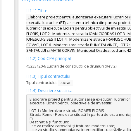
II.1.1) Titlu:
Elaborare proiect pentru autorizarea executarii lucrarilor 
executia lucrarilor (PT), asistenta tehnica din partea proiec
lucrarilor si executie lucrari pentru obiectivul de investiti
FLORIS, LOT 2 : Modernizare strada IOAN CIORDAS LOT 3 
IONESCU-SISESTI LOT 4 : Modernizare strada FRANCISC HUBI
COVACI, LOT 6 : Modernizare strada BUNYITAI VINCE, LOT 7 :
SANTAULUI si MATEI CORVIN, Municipiul Oradea, cod unic 4
II.1.2) Cod CPV principal:
45233120-6 Lucrari de constructii de drumuri (Rev.2)
II.1.3) Tipul contractului
Tipul contractului:
Lucrari
II.1.4) Descriere succinta:
Elaborare proiect pentru autorizarea executarii lucrarilor 
executie lucrari pentru obiectivele de investitii:

LOT 1 : Modernizare strada ROMER FLORIS

Strada Romer Floris este situată în partea de est a munici
m.  

Destinaţie şi funcţiuni:

- se va realiza carosabil și trotuare modernizate;

-  se va studia și amenajarea intersecțiilor cu străzile adi