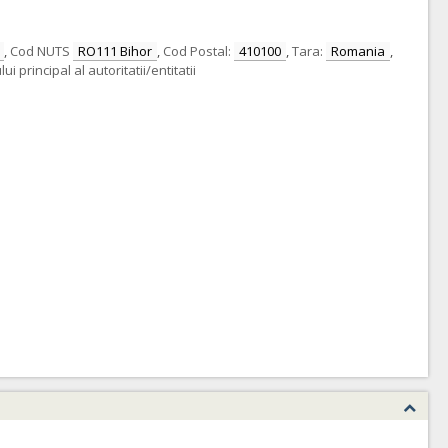
,
Cod NUTS
RO111 Bihor
,
Cod Postal:
410100
,
Tara:
Romania
,
 principal al autoritatii/entitatii