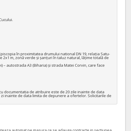
ucului.

 Episcopia în proximitatea drumului national DN 19, relația Satu-
x1 m, zonă verde și șanțuri în taluz natural, lățime totală de 
 – autostrada A3 (Biharia) și strada Matei Corvin, care face 
cu documentatia de atribuire este de 20 zile inainte de data 
zi inainte de data limita de depunere a ofertelor. Solicitarile de 
ompleteaza automat pe masura ce se adauga contracte in sectiunea