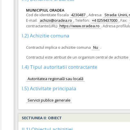
MUNICIPIUL ORADEA
Cod de identitate fiscala
4230487
,
Adresa:
Strada: Unirii, 
E-mail:
achizii@oradea.ro
,
Telefon:
+4 0259437000
,
Fax:
contractante(URL)
https://www.oradea.ro
.
Adresa profilul
I.2) Achizitie comuna
Contractul implica o achizitie comuna
Nu
.
Contractul este atribuit de un organism central de achizitie
I.4) Tipul autoritatii contractante
Autoritatea regională sau locală
I.5) Activitate principala
Servicii publice generale
SECTIUNEA II: OBIECT
II.1) Obiectul achizitiei