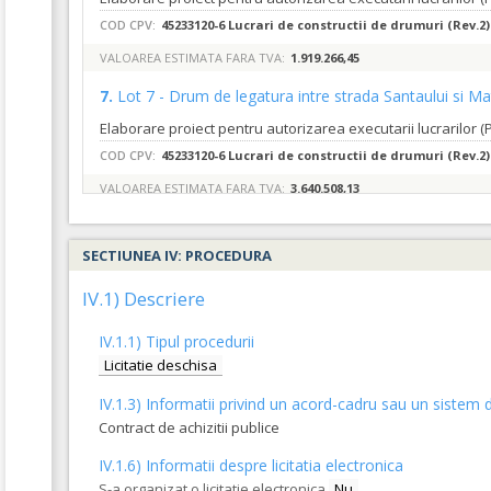
COD CPV:
45233120-6 Lucrari de constructii de drumuri (Rev.2)
VALOAREA ESTIMATA FARA TVA:
1.919.266,45
7.
Lot 7 - Drum de legatura intre strada Santaului si Ma
COD CPV:
45233120-6 Lucrari de constructii de drumuri (Rev.2)
VALOAREA ESTIMATA FARA TVA:
3.640.508,13
5.
Lot 5 - Modernizare Str. Aurel Covaci
(LOT-0005)
SECTIUNEA IV: PROCEDURA
COD CPV:
45233120-6 Lucrari de constructii de drumuri (Rev.2)
IV.1) Descriere
VALOAREA ESTIMATA FARA TVA:
2.155.648,70
IV.1.1) Tipul procedurii
3.
Lot 3 : Modernizare Str. Gheorghe Ionescu - Sisesti
(
Licitatie deschisa
IV.1.3) Informatii privind un acord-cadru sau un sistem d
COD CPV:
45233120-6 Lucrari de constructii de drumuri (Rev.2)
Contract de achizitii publice
VALOAREA ESTIMATA FARA TVA:
293.145,46
IV.1.6) Informatii despre licitatia electronica
4.
Lot 4 : Modernizare Str. Francisc Hubic
(LOT-0004)
S-a organizat o licitatie electronica
Nu