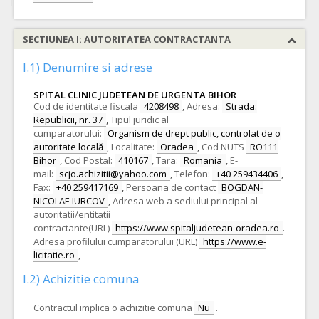
SECTIUNEA I: AUTORITATEA CONTRACTANTA
I.1) Denumire si adrese
SPITAL CLINIC JUDETEAN DE URGENTA BIHOR
Cod de identitate fiscala
4208498
,
Adresa:
Strada:
Republicii, nr. 37
,
Tipul juridic al
cumparatorului:
Organism de drept public, controlat de o
autoritate locală
,
Localitate:
Oradea
,
Cod NUTS
RO111
Bihor
,
Cod Postal:
410167
,
Tara:
Romania
,
E-
mail:
scjo.achizitii@yahoo.com
,
Telefon:
+40 259434406
,
Fax:
+40 259417169
,
Persoana de contact
BOGDAN-
NICOLAE IURCOV
,
Adresa web a sediului principal al
autoritatii/entitatii
contractante(URL)
https://www.spitaljudetean-oradea.ro
.
Adresa profilului cumparatorului (URL)
https://www.e-
licitatie.ro
,
I.2) Achizitie comuna
Contractul implica o achizitie comuna
Nu
.