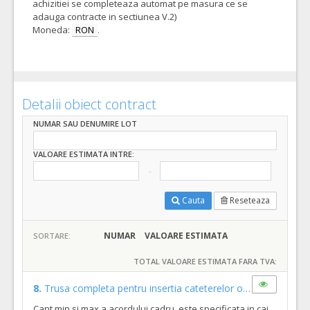
achizitiei se completeaza automat pe masura ce se
adauga contracte in sectiunea V.2)
Moneda:
RON
.
Detalii obiect contract
NUMAR SAU DENUMIRE LOT
VALOARE ESTIMATA INTRE:
Cauta
Reseteaza
NUMAR
VALOARE ESTIMATA
SORTARE:
TOTAL VALOARE ESTIMATA FARA TVA:
8.
Trusa completa pentru insertia cateterelor ombilicale cu 1 lumen
Cant min si max a acordului cadru, este specificata in caietul de sarcini, al prezentei documentatii.