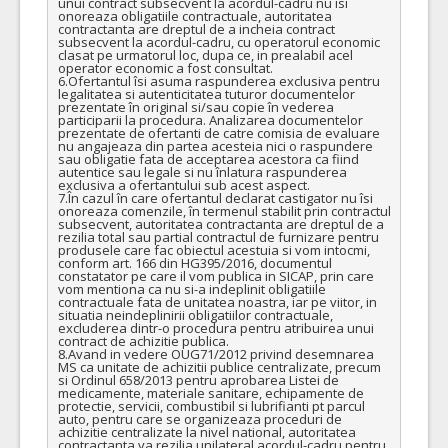
unui contract subsecvent la acordul-cadru nu isi 
onoreaza obligatiile contractuale, autoritatea 
contractanta are dreptul de a incheia contract 
subsecvent la acordul-cadru, cu operatorul economic 
clasat pe urmatorul loc, dupa ce, in prealabil acel 
operator economic a fost consultat.

6.Ofertantul îsi asuma raspunderea exclusiva pentru 
legalitatea si autenticitatea tuturor documentelor 
prezentate în original si/sau copie în vederea 
participarii la procedura. Analizarea documentelor 
prezentate de ofertanti de catre comisia de evaluare 
nu angajeaza din partea acesteia nici o raspundere 
sau obligatie fata de acceptarea acestora ca fiind 
autentice sau legale si nu înlatura raspunderea 
exclusiva a ofertantului sub acest aspect.

7.În cazul în care ofertantul declarat castigator nu îsi 
onoreaza comenzile, în termenul stabilit prin contractul 
subsecvent, autoritatea contractanta are dreptul de a 
rezilia total sau partial contractul de furnizare pentru 
produsele care fac obiectul acestuia si vom intocmi, 
conform art. 166 din HG395/2016, documentul 
constatator pe care il vom publica in SICAP, prin care 
vom mentiona ca nu si-a indeplinit obligatiile 
contractuale fata de unitatea noastra, iar pe viitor, in 
situatia neindeplinirii obligatiilor contractuale, 
excluderea dintr-o procedura pentru atribuirea unui 
contract de achizitie publica.

8.Avand in vedere OUG71/2012 privind desemnarea 
MS ca unitate de achizitii publice centralizate, precum 
si Ordinul 658/2013 pentru aprobarea Listei de 
medicamente, materiale sanitare, echipamente de 
protectie, servicii, combustibil si lubrifianti pt parcul 
auto, pentru care se organizeaza proceduri de 
achizitie centralizate la nivel national, autoritatea 
contractanta va rezilia unilateral acordul-cadru pentru 