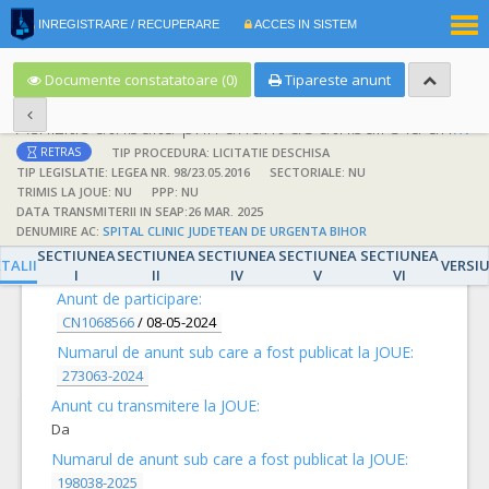
|
INREGISTRARE / RECUPERARE
ACCES IN SISTEM
RO
EN
Documente constatatoare (0)
Tipareste anunt
Achizitie atribuita prin anunt de atribuire la anunt de participare
TIP PROCEDURA: LICITATIE DESCHISA
RETRAS
TIP LEGISLATIE: LEGEA NR. 98/23.05.2016
SECTORIALE: NU
TRIMIS LA JOUE: NU
PPP: NU
DATA TRANSMITERII IN SEAP:26 MAR. 2025
DENUMIRE AC:
SPITAL CLINIC JUDETEAN DE URGENTA BIHOR
DETALII
SECTIUNEA
SECTIUNEA
SECTIUNEA
SECTIUNEA
SECTIUNEA
TALII
VERSI
I
II
IV
V
VI
Anunt de participare:
CN1068566
/
08-05-2024
Numarul de anunt sub care a fost publicat la JOUE:
273063-2024
Anunt cu transmitere la JOUE:
Da
Numarul de anunt sub care a fost publicat la JOUE:
198038-2025