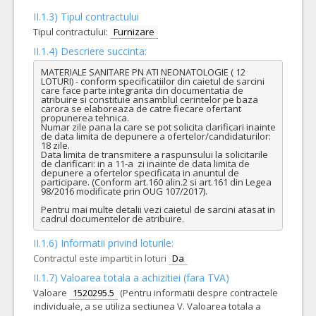
II.1.3) Tipul contractului
Tipul contractului:
Furnizare
II.1.4) Descriere succinta:
MATERIALE SANITARE PN ATI NEONATOLOGIE ( 12 
LOTURI) - conform specificatiilor din caietul de sarcini 
care face parte integranta din documentatia de 
atribuire si constituie ansamblul cerintelor pe baza 
carora se elaboreaza de catre fiecare ofertant 
propunerea tehnica.

Numar zile pana la care se pot solicita clarificari inainte 
de data limita de depunere a ofertelor/candidaturilor: 
18 zile.

Data limita de transmitere a raspunsului la solicitarile 
de clarificari: in a 11-a  zi inainte de data limita de 
depunere a ofertelor specificata in anuntul de 
participare. (Conform art.160 alin.2 si art.161 din Legea 
98/2016 modificate prin OUG 107/2017).

Pentru mai multe detalii vezi caietul de sarcini atasat in 
cadrul documentelor de atribuire.
II.1.6) Informatii privind loturile:
Contractul este impartit in loturi
Da
II.1.7) Valoarea totala a achizitiei (fara TVA)
Valoare
1520295.5
(Pentru informatii despre contractele
individuale, a se utiliza sectiunea V. Valoarea totala a