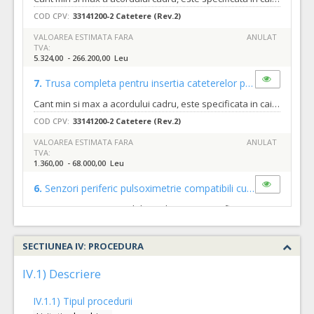
COD CPV:
33141200-2 Catetere (Rev.2)
VALOAREA ESTIMATA FARA
ANULAT
TVA:
5.324,00 - 266.200,00 Leu
7.
Trusa completa pentru insertia cateterelor percutane la nou nascuti
Cant min si max a acordului cadru, este specificata in caietul de sarcini, al prezentei documentatii.
COD CPV:
33141200-2 Catetere (Rev.2)
VALOAREA ESTIMATA FARA
ANULAT
TVA:
1.360,00 - 68.000,00 Leu
6.
Senzori periferic pulsoximetrie compatibili cu monitorul Dash 2500
Cant min si max a acordului cadru, este specificata in caietul de sarcini, al prezentei documentatii.
COD CPV:
33171000-9 Instrumente pentru anestezie si pentru reanimare (Rev.2
SECTIUNEA IV: PROCEDURA
VALOAREA ESTIMATA FARA
ATRIBUIT
TVA:
IV.1) Descriere
6.750,00 - 337.500,00 Leu
IV.1.1) Tipul procedurii
5.
Cateter ombilical radioopac
(LOT-0005)