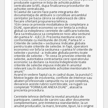
produsele cuprinse in lista de achizitii publice 
centralizate la MS, dupa finalizarea procedurilor de 
achizitie centralizate. 

9.Caietul de sarcini face parte integranta din 
documentaţia de atribuire si constituie ansamblul 
cerinţelor pe baza cărora se elaborează de către 
fiecare ofertant propunerea tehnica.

10.In ceea ce priveste modalitatea de completare a 
DUAE, operatorii economici se vor limita la a indica 
global ca indeplinesc cerintele de calificare/selectie, 
fara sa trebuiasca sa completeze nicio alta sectiune 
din partea IV - A,B,C,D. Prezenta mentiune este in 
conformitate cu mentiunile din DUAE, Partea IV: « 
Criteriile de selectie » sectiunea: Indicatie globala 
pentru toate criteriile de selectie. In fapt, operatorii 
economici vor bifa la sectiunea « partea IV criteriile de 
selectie » punctul - a: Indicatie globala pentru toate 
criteriile de selectie – “În ceea ce priveste criteriile de 
selectie, autoritatea contractanta cere operatorului 
economic sa declare ca Acesta îndeplineste toate 
criteriile de selectie impuse indicate în anuntul 
relevant sau în documentele achizitiei mentionate în 
anunt.”

Avand in vedere faptul ca, in cadrul duae, la punctul C: 
Motive legate de insolventa, conflicte de interese sau 
abateri profesionale campurile nu se pot completa, 
deoarece aceste rubrici sunt blocate, va rugam sa 
completati “FORMULAR ANEXA DUAE” , atasat la 
prezenta procedura.

Cerintele tehnice definite la nivelul anuntului de 
participare, caietului de sarcini sau altor documente 
complementare, prin trimiterea standardelor, la un 
anumit producator, la marci, brevete, tipuri, la o origine 