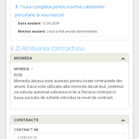
TVA:
7.
Trusa completa pentru insertia cateterelor
2.975,00 - 178.500,00 Leu
percutane la nou nascuti
3.
Sistem complet generator flux pentru ventilatie non-invaziva compatibil cu ventilatorul leoni plus HFO
Data anularii:
12.06.2024
Cant min si max a acordului cadru, este specificata in caietul de sarcini, al prezentei documentatii.
Motivul anularii:
Lotul a fost anulat administrativ
COD CPV:
33157000-5 Oxigenoterapie si asistenta respiratorie (Rev.2)
V.2) Atribuirea contractului
VALOAREA ESTIMATA FARA
ATRIBUIT
TVA:
MONEDA
700,00 - 35.000,00 Leu
MONEDA:
9.
Costum preventie hipotermie la nou-nascut
(LOT-0009)
RON
Cant min si max a acordului cadru, este specificata in caietul de sarcini, al prezentei documentatii.
Moneda aleasa este aceeasi pentru toate contractele din
anunt. Daca este utilizata alta moneda decat leul, sistemul
COD CPV:
33140000-3 Consumabile medicale (Rev.2)
va calcula automat valoarea in lei a fiecarui contract in
baza cursului de schimb introdus la nivel de contract.
VALOAREA ESTIMATA FARA
ATRIBUIT
TVA:
458,71 - 22.935,50 Leu
11.
Insert pentru senzor de flux neonatal, PSU, sterilizabil
(LO
CONTRACTE
Cant min si max a acordului cadru, este specificata in caietul de sarcini, al prezentei documentatii.
CONTRACT NR.
COD CPV: