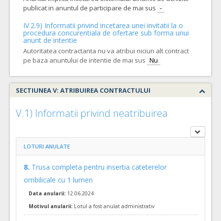
publicat in anuntul de participare de mai sus
-
4.
Circuite pentru nou nascuti, compatibile cu aparatul Neo Puff
Cant min si max a acordului cadru, este specificata in caietul de sarcini, al prezentei documentatii.
IV.2.9) Informatii privind incetarea unei invitatii la o
procedura concurentiala de ofertare sub forma unui
COD CPV:
anunt de intentie
33157000-5 Oxigenoterapie si asistenta respiratorie (Rev.2)
Autoritatea contractanta nu va atribui niciun alt contract
VALOAREA ESTIMATA FARA
ATRIBUIT
pe baza anuntului de intentie de mai sus
Nu
TVA:
90,00 - 5.400,00 Leu
12.
Canula nazala RAM
(LOT-0012)
SECTIUNEA V: ATRIBUIREA CONTRACTULUI
Cant min si max a acordului cadru, este specificata in caietul de sarcini, al prezentei documentatii.
V.1) Informatii privind neatribuirea
COD CPV:
33157000-5 Oxigenoterapie si asistenta respiratorie (Rev.2)
VALOAREA ESTIMATA FARA
ATRIBUIT
TVA:
LOTURI ANULATE
9.500,00 - 475.000,00 Leu
8.
Trusa completa pentru insertia cateterelor
2.
Circuit pacient neonatal, pentru ventilator Leoni Plus HFO
(
ombilicale cu 1 lumen
Cant min si max a acordului cadru, este specificata in caietul de sarcini, al prezentei documentatii.
Data anularii:
12.06.2024
COD CPV:
33157000-5 Oxigenoterapie si asistenta respiratorie (Rev.2)
Motivul anularii:
Lotul a fost anulat administrativ
VALOAREA ESTIMATA FARA
ATRIBUIT