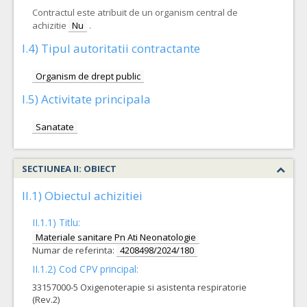
Contractul este atribuit de un organism central de
achizitie
Nu
.
I.4) Tipul autoritatii contractante
Organism de drept public
I.5) Activitate principala
Sanatate
SECTIUNEA II: OBIECT
II.1) Obiectul achizitiei
II.1.1) Titlu:
Materiale sanitare Pn Ati Neonatologie
Numar de referinta:
4208498/2024/180
II.1.2) Cod CPV principal:
33157000-5 Oxigenoterapie si asistenta respiratorie
(Rev.2)