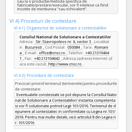
sau la o productie/metoda specifica de 
fabricatie/prestare/executie, vor fi intelese ca fiind 
insotite de mentiunea ”sau echivalent”.
VI.4) Proceduri de contestare
VI.4.1) Organismul de solutionare a contestatiilor
Consiliul National de Solutionare a Contestatiilor
Adresa:
Str. Stavropoleos nr. 6, sector 3
,
Localitat
e:
Bucuresti
,
Cod Postal:
030084
,
Tara:
Romani
a
,
E-mail:
office@cnsc.ro
,
Telefon:
+40 21310464
1
,
Fax:
+40 213104642
,
Adresa (adrese) Internet: (d
aca este cazul)
http://www.cnsc.ro
.
VI.4.3) Procedura de contestare
Precizari privind termenul (termenele) pentru procedurile
de contestare:
Eventualele constestatii se pot depune la Consiliul Natio
nal de Solutionare a Contestatiilor/ instanta competenta
si vor fi solutionate potrivit Legii 101/2016. Termenul de d
epunere al contestatiei: in conformitate cu Legea nr.101/
2016. Pentru mai multe detalii, vezi articolul 8 din Legea n
r. 101/2016