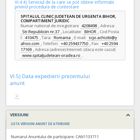
VI.4.4) Serviciul de la care se pot obtine informatii
privind procedura de contestare
SPITALUL CLINIC JUDETEAN DE URGENTA BIHOR,
COMPARTIMENT JURIDIC
Numar national de inregistrare
4208498
,
Adresa:
Str.Republiciin nr.37
,
Localitate:
BIHOR
,
Cod Posta
l:
410475
,
Tara:
Romania
,
E-mail:
scjo.achizitii@y
ahoo.com
,
Telefon:
+40 259437750
,
Fax:
+40 2594
17169
,
Adresa (adrese) Internet: (daca este cazul)
www.spitaljudetean-oradea.ro
.
VI.5) Data expedierii prezentului
anunt
-
VERSIUNI
LISTA VERSIUNI ANUNT DE ATRIBUIRE
Numarul Anuntului de participare:
CAN1133711