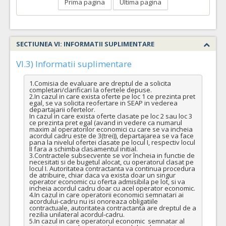
Prima pagina
Ultima pagina
SECTIUNEA VI: INFORMATII SUPLIMENTARE
VI.3) Informatii suplimentare
1.Comisia de evaluare are dreptul de a solicita 
completari/clarificari la ofertele depuse.

2.In cazul in care exista oferte pe loc 1 ce prezinta pret 
egal, se va solicita reofertare in SEAP in vederea 
departajarii ofertelor.

In cazul in care exista oferte clasate pe loc 2 sau loc 3 
ce prezinta pret egal (avand in vedere ca numarul 
maxim al operatorilor economici cu care se va incheia 
acordul cadru este de 3(trei)), departajarea se va face 
pana la nivelul ofertei clasate pe locul I, respectiv locul 
II fara a schimba clasamentul initial.

3.Contractele subsecvente se vor încheia in functie de 
necesitati si de bugetul alocat, cu operatorul clasat pe 
locul I. Autoritatea contractanta va continua procedura 
de atribuire, chiar daca va exista doar un singur 
operator economic cu oferta admisibila pe lot, si va 
incheia acordul cadru doar cu acel operator economic.

4.In cazul in care operatorii economici semnatari ai 
acordului-cadru nu isi onoreaza obligatiile 
contractuale, autoritatea contractanta are dreptul de a 
rezilia unilateral acordul-cadru.

5.In cazul in care operatorul economic  semnatar al 