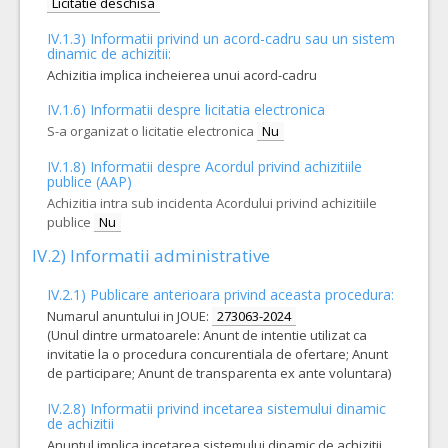
Licitatie deschisa
Cant min si max a acordului cadru, este specificata in caietul de sarcini, al prezentei documentatii.
IV.1.3) Informatii privind un acord-cadru sau un sistem
COD CPV:
33141200-2 Catetere (Rev.2)
dinamic de achizitii:
VALOAREA ESTIMATA FARA
ATRIBUIT
Achizitia implica incheierea unui acord-cadru
TVA:
980,00 - 58.800,00 Leu
IV.1.6) Informatii despre licitatia electronica
S-a organizat o licitatie electronica
Nu
10.
Senzor de flux neonatal cu suport ISO 15, PSU, sterilizabil
Cant min si max a acordului cadru, este specificata in caietul de sarcini, al prezentei documentatii.
IV.1.8) Informatii despre Acordul privind achizitiile
publice (AAP)
COD CPV:
Achizitia intra sub incidenta Acordului privind achizitiile
33171000-9 Instrumente pentru anestezie si pentru reanimare (Rev.2
publice
Nu
VALOAREA ESTIMATA FARA
ATRIBUIT
TVA:
IV.2) Informatii administrative
3.835,00 - 184.080,00 Leu
IV.2.1) Publicare anterioara privind aceasta procedura:
1.
Circuite pentru nou nascuti, compatibile cu aparatul de ventilatie Infant Flow CPAP
Numarul anuntului in JOUE:
273063-2024
Cant min si max a acordului cadru, este specificata in caietul de sarcini, al prezentei documentatii.
(Unul dintre urmatoarele: Anunt de intentie utilizat ca
invitatie la o procedura concurentiala de ofertare; Anunt
COD CPV:
33157000-5 Oxigenoterapie si asistenta respiratorie (Rev.2)
de participare; Anunt de transparenta ex ante voluntara)
VALOAREA ESTIMATA FARA
ATRIBUIT
IV.2.8) Informatii privind incetarea sistemului dinamic
TVA:
de achizitii
17.000,00 - 680.000,00 Leu
Anuntul implica incetarea sistemului dinamic de achizitii