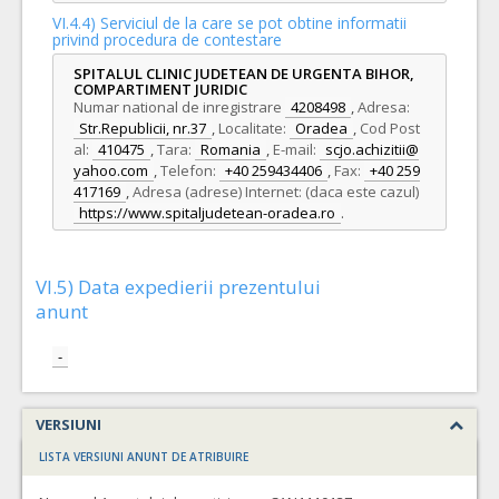
VI.4.4) Serviciul de la care se pot obtine informatii
privind procedura de contestare
SPITALUL CLINIC JUDETEAN DE URGENTA BIHOR,
COMPARTIMENT JURIDIC
Numar national de inregistrare
4208498
,
Adresa:
Str.Republicii, nr.37
,
Localitate:
Oradea
,
Cod Post
al:
410475
,
Tara:
Romania
,
E-mail:
scjo.achizitii@
yahoo.com
,
Telefon:
+40 259434406
,
Fax:
+40 259
417169
,
Adresa (adrese) Internet: (daca este cazul)
https://www.spitaljudetean-oradea.ro
.
VI.5) Data expedierii prezentului
anunt
-
VERSIUNI
LISTA VERSIUNI ANUNT DE ATRIBUIRE