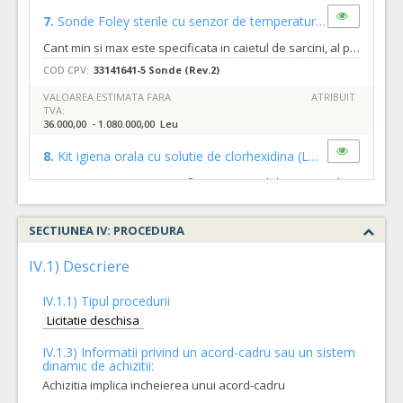
7.
Sonde Foley sterile cu senzor de temperatura
(LOT-0007)
Cant min si max este specificata in caietul de sarcini, al prezentei documentatii.
COD CPV:
33141641-5 Sonde (Rev.2)
VALOAREA ESTIMATA FARA
ATRIBUIT
TVA:
36.000,00 - 1.080.000,00 Leu
8.
Kit igiena orala cu solutie de clorhexidina
(LOT-0008)
Cant min si max este specificata in caietul de sarcini, al prezentei documentatii.
COD CPV:
33711700-4 Articole si preparate pentru igiena bucala sau dentara (R
SECTIUNEA IV: PROCEDURA
VALOAREA ESTIMATA FARA
ATRIBUIT
TVA:
IV.1) Descriere
25.000,00 - 1.000.000,00 Leu
IV.1.1) Tipul procedurii
12.
Sistem compact de aspiratie toracica cu valva oscilanta uscata si robinet de evacuare
Licitatie deschisa
Cant min si max este specificata in caietul de sarcini, al prezentei documentatii.
IV.1.3) Informatii privind un acord-cadru sau un sistem
COD CPV:
33140000-3 Consumabile medicale (Rev.2)
dinamic de achizitii:
VALOAREA ESTIMATA FARA
ATRIBUIT
Achizitia implica incheierea unui acord-cadru
TVA: