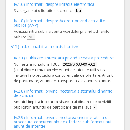
125.000,00 - 500.000,00 Leu
IV.1.6) Informatii despre licitatia electronica
S-a organizat o licitatie electronica
Nu
11.
Trusa pentru montarea cateterului venos central
(LOT-00
Cant min si max este specificata in caietul de sarcini, al prezentei documentatii.
IV.1.8) Informatii despre Acordul privind achizitiile
publice (AAP)
COD CPV:
33141620-2 Truse medicale (Rev.2)
Achizitia intra sub incidenta Acordului privind achizitiile
VALOAREA ESTIMATA FARA
ATRIBUIT
publice
Nu
TVA:
111.000,00 - 370.000,00 Leu
IV.2) Informatii administrative
10.
Pansamente adezive transparente cu clorhexidina pentru cateter venos central
IV.2.1) Publicare anterioara privind aceasta procedura:
Cant min si max este specificata in caietul de sarcini, al prezentei documentatii.
Numarul anuntului in JOUE:
2023/S 033-097602
(Unul dintre urmatoarele: Anunt de intentie utilizat ca
COD CPV:
33141110-4 Pansamente (Rev.2)
invitatie la o procedura concurentiala de ofertare; Anunt
VALOAREA ESTIMATA FARA
ATRIBUIT
de participare; Anunt de transparenta ex ante voluntara)
TVA:
185.000,00 - 370.000,00 Leu
IV.2.8) Informatii privind incetarea sistemului dinamic
de achizitii
13.
Kit ingrijire corporala si orala preventie VAP pacient critic
(
Anuntul implica incetarea sistemului dinamic de achizitii
publicat in anuntul de participare de mai sus
-
Cant min si max este specificata in caietul de sarcini, al prezentei documentatii.
COD CPV:
IV.2.9) Informatii privind incetarea unei invitatii la o
33711700-4 Articole si preparate pentru igiena bucala sau dentara (R
procedura concurentiala de ofertare sub forma unui
anunt de intentie
VALOAREA ESTIMATA FARA
ATRIBUIT