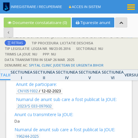
|
INREGISTRARE / RECUPERARE
ACCES IN SISTEM
RO
EN
Documente constatatoare (0)
Tipareste anunt
Achizitie atribuita prin anunt de atribuire la anunt de participare
TIP PROCEDURA: LICITATIE DESCHISA
RETRAS
TIP LEGISLATIE: LEGEA NR. 98/23.05.2016
SECTORIALE: NU
TRIMIS LA JOUE: NU
PPP: NU
DATA TRANSMITERII IN SEAP:26 MAR. 2025
DENUMIRE AC:
SPITAL CLINIC JUDETEAN DE URGENTA BIHOR
DETALII
SECTIUNEA
SECTIUNEA
SECTIUNEA
SECTIUNEA
SECTIUNEA
TALII
VERSI
I
II
IV
V
VI
Anunt de participare:
CN1051932
/
12-02-2023
Numarul de anunt sub care a fost publicat la JOUE:
2023/S 033-097602
Anunt cu transmitere la JOUE:
Da
Numarul de anunt sub care a fost publicat la JOUE:
196244-2025