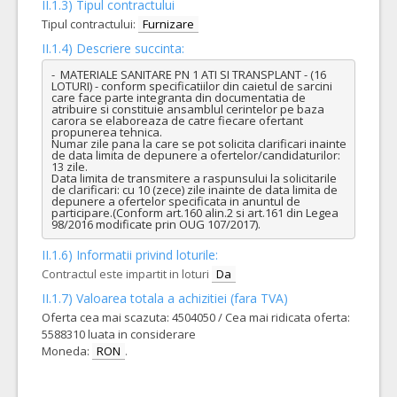
II.1.3) Tipul contractului
Tipul contractului:
Furnizare
II.1.4) Descriere succinta:
-  MATERIALE SANITARE PN 1 ATI SI TRANSPLANT - (16 
LOTURI) - conform specificatiilor din caietul de sarcini 
care face parte integranta din documentatia de 
atribuire si constituie ansamblul cerintelor pe baza 
carora se elaboreaza de catre fiecare ofertant 
propunerea tehnica.

Numar zile pana la care se pot solicita clarificari inainte 
de data limita de depunere a ofertelor/candidaturilor: 
13 zile.

Data limita de transmitere a raspunsului la solicitarile 
de clarificari: cu 10 (zece) zile inainte de data limita de 
depunere a ofertelor specificata in anuntul de 
participare.(Conform art.160 alin.2 si art.161 din Legea 
98/2016 modificate prin OUG 107/2017).
II.1.6) Informatii privind loturile:
Contractul este impartit in loturi
Da
II.1.7) Valoarea totala a achizitiei (fara TVA)
Oferta cea mai scazuta: 4504050 / Cea mai ridicata oferta:
5588310 luata in considerare
Moneda:
RON
.