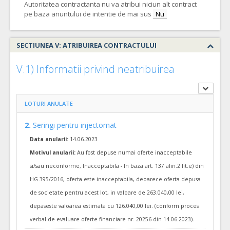
Autoritatea contractanta nu va atribui niciun alt contract
TVA:
150.000,00 - 450.000,00 Leu
pe baza anuntului de intentie de mai sus
Nu
14.
Sistem monitorizare diureza orara si presiune intra abdominală
Cant min si max este specificata in caietul de sarcini, al prezentei documentatii.
SECTIUNEA V: ATRIBUIREA CONTRACTULUI
COD CPV:
33140000-3 Consumabile medicale (Rev.2)
V.1) Informatii privind neatribuirea
VALOAREA ESTIMATA FARA
ATRIBUIT
TVA:
95.000,00 - 285.000,00 Leu
LOTURI ANULATE
9.
Pansamente adezive transparente pentru cateter venos central
Cant min si max este specificata in caietul de sarcini, al prezentei documentatii.
2.
Seringi pentru injectomat
COD CPV:
33141110-4 Pansamente (Rev.2)
Data anularii:
14.06.2023
VALOAREA ESTIMATA FARA
ATRIBUIT
Motivul anularii:
Au fost depuse numai oferte inacceptabile
TVA:
8.700,00 - 14.500,00 Leu
si/sau neconforme, Inacceptabila - In baza art. 137 alin.2 lit.e) din
HG 395/2016, oferta este inacceptabila, deoarece oferta depusa
15.
Traductor de presiune simplu cu sistem de recoltare in circuit inchis, pentru adult de unica folosinta – compatibil cu cablurile Edwards aflate in dotarea unitatii noastre
de societate pentru acest lot, in valoare de 263.040,00 lei,
Cant min si max este specificata in caietul de sarcini, al prezentei documentatii.
depaseste valoarea estimata cu 126.040,00 lei. (conform proces
COD CPV:
33171000-9 Instrumente pentru anestezie si pentru reanimare (Rev.2
verbal de evaluare oferte financiare nr. 20256 din 14.06.2023).