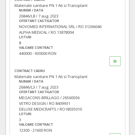
Materiale sanitare PN 1 Ati si Transplant
VALOAREA ESTIMATA FARA
ATRIBUIT
NUMAR / DATA
TVA:
26846/L8 / 7 aug. 2023
3.000,00 - 90.000,00 Leu
OFERTANT CASTIGATOR
NOVOMED INTERNATIONAL SRL / RO 31266046
ALPHA MEDICAL / RO 13878004
LOTURI
8
VALOARE CONTRACT
440000 - 930000 RON
CONTRACT CADRU
Materiale sanitare PN 1 Ati si Transplant
NUMAR / DATA
26846/L3 / 7 aug. 2023
OFERTANT CASTIGATOR
MEGACONS-BRILLAGO / 26560036
VETRO DESIGN / RO 8409931
DELUXE MEDICRAFTS / RO18035010
LOTURI
3
VALOARE CONTRACT
12300 - 21600 RON