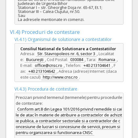
Judetean de Urgenta Bihor

Stationar I – str. Gheorghe Doja nr. 65-67, Et.1;

Stationar III – Calea Clujului, nr.50.

Sau

La adresele mentionate in comenzi.
VI.4) Proceduri de contestare
VI.4.1) Organismul de solutionare a contestatiilor
Consiliul National de Solutionare a Contestatiilor
Adresa:
Str. Stavropoleos nr. 6, sector 3
,
Localitat
e:
București
,
Cod Postal:
030084
,
Tara:
Romania
,
E-mail:
office@cnsc.ro
,
Telefon:
+40 213104641
,
F
ax:
+40 213104642
,
Adresa (adrese) Internet: (daca
este cazul)
http://www.cnsc.ro
.
VI.4.3) Procedura de contestare
Precizari privind termenul (termenele) pentru procedurile
de contestare:
Conform art.8 din Legea 101/2016 privind remediile si cai
le de atac în materie de atribuire a contractelor de achizit
ie publica, a contractelor sectoriale si a contractelor de c
oncesiune de lucrari si concesiune de servicii, precum si
pentru organizarea si functionarea CNSC