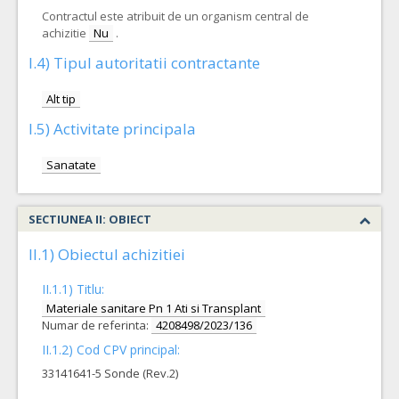
Contractul este atribuit de un organism central de
achizitie
Nu
.
I.4) Tipul autoritatii contractante
Alt tip
I.5) Activitate principala
Sanatate
SECTIUNEA II: OBIECT
II.1) Obiectul achizitiei
II.1.1) Titlu:
Materiale sanitare Pn 1 Ati si Transplant
Numar de referinta:
4208498/2023/136
II.1.2) Cod CPV principal:
33141641-5 Sonde (Rev.2)