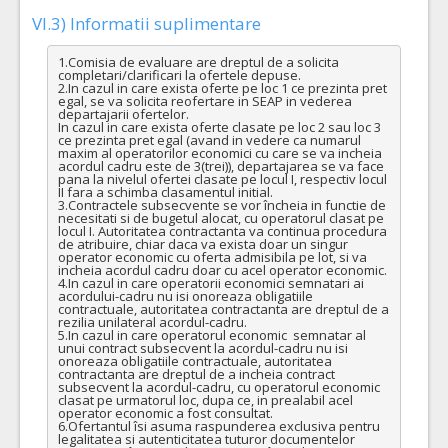
VI.3) Informatii suplimentare
1.Comisia de evaluare are dreptul de a solicita 
completari/clarificari la ofertele depuse.

2.In cazul in care exista oferte pe loc 1 ce prezinta pret 
egal, se va solicita reofertare in SEAP in vederea 
departajarii ofertelor.

In cazul in care exista oferte clasate pe loc 2 sau loc 3 
ce prezinta pret egal (avand in vedere ca numarul 
maxim al operatorilor economici cu care se va incheia 
acordul cadru este de 3(trei)), departajarea se va face 
pana la nivelul ofertei clasate pe locul I, respectiv locul 
II fara a schimba clasamentul initial.

3.Contractele subsecvente se vor încheia in functie de 
necesitati si de bugetul alocat, cu operatorul clasat pe 
locul I. Autoritatea contractanta va continua procedura 
de atribuire, chiar daca va exista doar un singur 
operator economic cu oferta admisibila pe lot, si va 
incheia acordul cadru doar cu acel operator economic.

4.In cazul in care operatorii economici semnatari ai 
acordului-cadru nu isi onoreaza obligatiile 
contractuale, autoritatea contractanta are dreptul de a 
rezilia unilateral acordul-cadru.

5.In cazul in care operatorul economic  semnatar al 
unui contract subsecvent la acordul-cadru nu isi 
onoreaza obligatiile contractuale, autoritatea 
contractanta are dreptul de a incheia contract 
subsecvent la acordul-cadru, cu operatorul economic 
clasat pe urmatorul loc, dupa ce, in prealabil acel 
operator economic a fost consultat.

6.Ofertantul îsi asuma raspunderea exclusiva pentru 
legalitatea si autenticitatea tuturor documentelor 