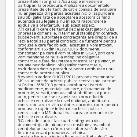
prezentate în original si/sau copie în vederea 
participarii la procedura. Analizarea documentelor 
prezentate de ofertanti de catre comisia de evaluare 
nu angajeaza din partea acesteia nici o raspundere 
sau obligatie fata de acceptarea acestora ca fiind 
autentice sau legale si nu înlatura raspunderea 
exclusiva a ofertantului sub acest aspect.

7.În cazul în care ofertantul declarat castigator nu îsi 
onoreaza comenzile, în termenul stabilit prin contractul 
subsecvent, autoritatea contractanta are dreptul de a 
rezilia total sau partial contractul de furnizare pentru 
produsele care fac obiectul acestuia si vom intocmi, 
conform art. 166 din HG395/2016, documentul 
constatator pe care il vom publica in SICAP, prin care 
vom mentiona ca nu si-a indeplinit obligatiile 
contractuale fata de unitatea noastra, iar pe viitor, in 
situatia neindeplinirii obligatiilor contractuale, 
excluderea dintr-o procedura pentru atribuirea unui 
contract de achizitie publica.

8.Avand in vedere OUG71/2012 privind desemnarea 
MS ca unitate de achizitii publice centralizate, precum 
si Ordinul 658/2013 pentru aprobarea Listei de 
medicamente, materiale sanitare, echipamente de 
protectie, servicii, combustibil si lubrifianti pt parcul 
auto, pentru care se organizeaza proceduri de 
achizitie centralizate la nivel national, autoritatea 
contractanta va rezilia unilateral acordul-cadru pentru 
produsele cuprinse in lista de achizitii publice 
centralizate la MS, dupa finalizarea procedurilor de 
achizitie centralizate. 

9.Caietul de sarcini face parte integranta din 
documentaţia de atribuire si constituie ansamblul 
cerinţelor pe baza cărora se elaborează de către 
fiecare ofertant propunerea tehnica.

Locul de livrare: In incinta Farmaciilor Spitalului Clinic 