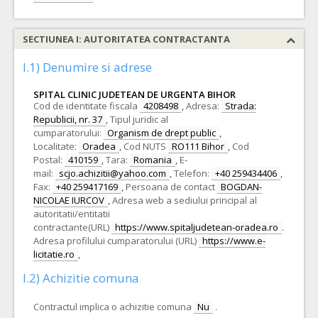
SECTIUNEA I: AUTORITATEA CONTRACTANTA
I.1) Denumire si adrese
SPITAL CLINIC JUDETEAN DE URGENTA BIHOR
Cod de identitate fiscala
4208498
,
Adresa:
Strada:
Republicii, nr. 37
,
Tipul juridic al
cumparatorului:
Organism de drept public
,
Localitate:
Oradea
,
Cod NUTS
RO111 Bihor
,
Cod
Postal:
410159
,
Tara:
Romania
,
E-
mail:
scjo.achizitii@yahoo.com
,
Telefon:
+40 259434406
,
Fax:
+40 259417169
,
Persoana de contact
BOGDAN-
NICOLAE IURCOV
,
Adresa web a sediului principal al
autoritatii/entitatii
contractante(URL)
https://www.spitaljudetean-oradea.ro
.
Adresa profilului cumparatorului (URL)
https://www.e-
licitatie.ro
,
I.2) Achizitie comuna
Contractul implica o achizitie comuna
Nu
.