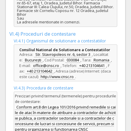
nr.65-67, etaj 1, Oradea, Judetul Bihor. Farmacia 
Stationar III: Calea Clujului, nr.50, Oradea, Judetul Bihor. 
Farmacie str.Corneliu Coposu nr. 12 Oradea, judetul 
Bihor

Sau

La adresele mentionate in comenzi.
VI.4) Proceduri de contestare
VI.4.1) Organismul de solutionare a contestatiilor
Consiliul National de Solutionare a Contestatiilor
Adresa:
Str. Stavropoleos nr. 6, sector 3
,
Localitat
e:
București
,
Cod Postal:
030084
,
Tara:
Romania
,
E-mail:
office@cnsc.ro
,
Telefon:
+40 213104641
,
F
ax:
+40 213104642
,
Adresa (adrese) Internet: (daca
este cazul)
http://www.cnsc.ro
.
VI.4.3) Procedura de contestare
Precizari privind termenul (termenele) pentru procedurile
de contestare:
Conform art.8 din Legea 101/2016 privind remediile si cai
le de atac în materie de atribuire a contractelor de achizit
ie publica, a contractelor sectoriale si a contractelor de c
oncesiune de lucrari si concesiune de servicii, precum si
pentru organizarea si functionarea CNSC