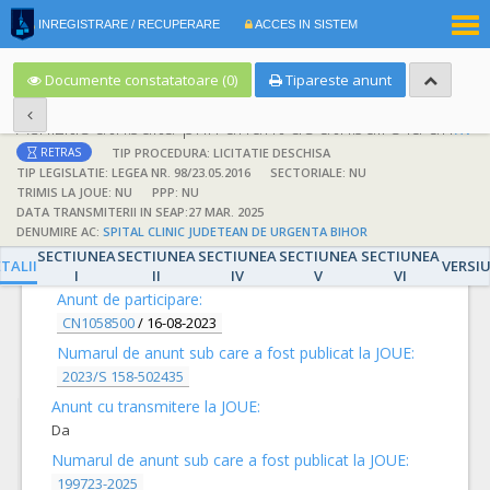
|
INREGISTRARE / RECUPERARE
ACCES IN SISTEM
RO
EN
Documente constatatoare (0)
Tipareste anunt
Achizitie atribuita prin anunt de atribuire la anunt de participare
TIP PROCEDURA: LICITATIE DESCHISA
RETRAS
TIP LEGISLATIE: LEGEA NR. 98/23.05.2016
SECTORIALE: NU
TRIMIS LA JOUE: NU
PPP: NU
DATA TRANSMITERII IN SEAP:27 MAR. 2025
DENUMIRE AC:
SPITAL CLINIC JUDETEAN DE URGENTA BIHOR
DETALII
SECTIUNEA
SECTIUNEA
SECTIUNEA
SECTIUNEA
SECTIUNEA
TALII
VERSI
I
II
IV
V
VI
Anunt de participare:
CN1058500
/
16-08-2023
Numarul de anunt sub care a fost publicat la JOUE:
2023/S 158-502435
Anunt cu transmitere la JOUE:
Da
Numarul de anunt sub care a fost publicat la JOUE:
199723-2025