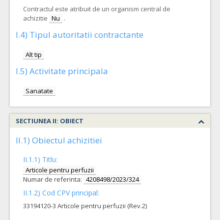
Contractul este atribuit de un organism central de
achizitie
Nu
.
I.4) Tipul autoritatii contractante
Alt tip
I.5) Activitate principala
Sanatate
SECTIUNEA II: OBIECT
II.1) Obiectul achizitiei
II.1.1) Titlu:
Articole pentru perfuzii
Numar de referinta:
4208498/2023/324
II.1.2) Cod CPV principal:
33194120-3 Articole pentru perfuzii (Rev.2)