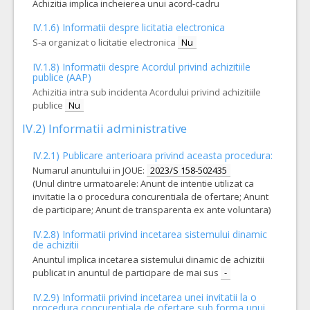
Achizitia implica incheierea unui acord-cadru
4.043,00 - 194.073,60 Leu
IV.1.6) Informatii despre licitatia electronica
1.
Linie extensie Volumat Agilia
(LOT-0001)
S-a organizat o licitatie electronica
Nu
Cant min si max este specificata in caietul de sarcini, al prezentei documentatii.
IV.1.8) Informatii despre Acordul privind achizitiile
COD CPV:
33194120-3 Articole pentru perfuzii (Rev.2)
publice (AAP)
Achizitia intra sub incidenta Acordului privind achizitiile
VALOAREA ESTIMATA FARA
ATRIBUIT
TVA:
publice
Nu
6.325,00 - 303.600,00 Leu
IV.2) Informatii administrative
3.
Trusa perfuzie gravitationala si sub presiune, fara pva, pentru administrare medicamente citostatice
IV.2.1) Publicare anterioara privind aceasta procedura:
Cant min si max este specificata in caietul de sarcini, al prezentei documentatii.
Numarul anuntului in JOUE:
2023/S 158-502435
COD CPV:
33140000-3 Consumabile medicale (Rev.2)
(Unul dintre urmatoarele: Anunt de intentie utilizat ca
invitatie la o procedura concurentiala de ofertare; Anunt
VALOAREA ESTIMATA FARA
ATRIBUIT
TVA:
de participare; Anunt de transparenta ex ante voluntara)
1.821,05 - 87.410,40 Leu
IV.2.8) Informatii privind incetarea sistemului dinamic
de achizitii
Anuntul implica incetarea sistemului dinamic de achizitii
publicat in anuntul de participare de mai sus
-
IV.2.9) Informatii privind incetarea unei invitatii la o
procedura concurentiala de ofertare sub forma unui