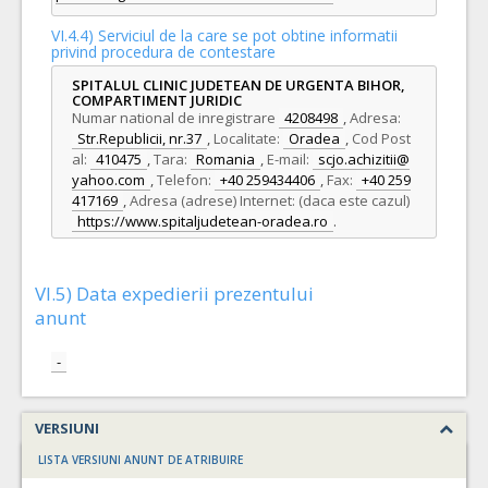
VI.4.4) Serviciul de la care se pot obtine informatii
privind procedura de contestare
SPITALUL CLINIC JUDETEAN DE URGENTA BIHOR,
COMPARTIMENT JURIDIC
Numar national de inregistrare
4208498
,
Adresa:
Str.Republicii, nr.37
,
Localitate:
Oradea
,
Cod Post
al:
410475
,
Tara:
Romania
,
E-mail:
scjo.achizitii@
yahoo.com
,
Telefon:
+40 259434406
,
Fax:
+40 259
417169
,
Adresa (adrese) Internet: (daca este cazul)
https://www.spitaljudetean-oradea.ro
.
VI.5) Data expedierii prezentului
anunt
-
VERSIUNI
LISTA VERSIUNI ANUNT DE ATRIBUIRE