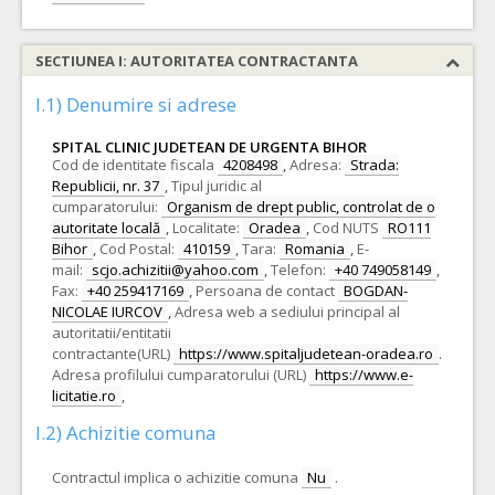
SECTIUNEA I: AUTORITATEA CONTRACTANTA
I.1) Denumire si adrese
SPITAL CLINIC JUDETEAN DE URGENTA BIHOR
Cod de identitate fiscala
4208498
,
Adresa:
Strada:
Republicii, nr. 37
,
Tipul juridic al
cumparatorului:
Organism de drept public, controlat de o
autoritate locală
,
Localitate:
Oradea
,
Cod NUTS
RO111
Bihor
,
Cod Postal:
410159
,
Tara:
Romania
,
E-
mail:
scjo.achizitii@yahoo.com
,
Telefon:
+40 749058149
,
Fax:
+40 259417169
,
Persoana de contact
BOGDAN-
NICOLAE IURCOV
,
Adresa web a sediului principal al
autoritatii/entitatii
contractante(URL)
https://www.spitaljudetean-oradea.ro
.
Adresa profilului cumparatorului (URL)
https://www.e-
licitatie.ro
,
I.2) Achizitie comuna
Contractul implica o achizitie comuna
Nu
.