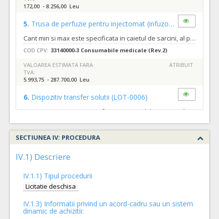
172,00 - 8.256,00 Leu
5.
Trusa de perfuzie pentru injectomat (infuzomat)
(LOT-0005
Cant min si max este specificata in caietul de sarcini, al prezentei documentatii
COD CPV:
33140000-3 Consumabile medicale (Rev.2)
VALOAREA ESTIMATA FARA
ATRIBUIT
TVA:
5.993,75 - 287.700,00 Leu
6.
Dispozitiv transfer solutii
(LOT-0006)
Cant min si max este specificata in caietul de sarcini, al prezentei documentatii.
COD CPV:
33194120-3 Articole pentru perfuzii (Rev.2)
SECTIUNEA IV: PROCEDURA
VALOAREA ESTIMATA FARA
ATRIBUIT
TVA:
13.821,50 - 663.432,00 Leu
IV.1) Descriere
4.
Capacel multifunctional pt.branule si catetere
(LOT-0004)
IV.1.1) Tipul procedurii
Cant min si max este specificata in caietul de sarcini, al prezentei documentatii.
Licitatie deschisa
COD CPV:
33194120-3 Articole pentru perfuzii (Rev.2)
IV.1.3) Informatii privind un acord-cadru sau un sistem
dinamic de achizitii:
VALOAREA ESTIMATA FARA
ATRIBUIT
TVA: