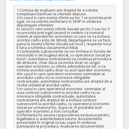
1.Comisia de evaluare are dreptul de a solicita 
completari/clarificari la ofertele depuse.

2.In cazul in care exista oferte pe loc 1 ce prezinta pret 
egal, se va solicita reofertare in SEAP in vederea 
departajarii ofertelor.

In cazul in care exista oferte clasate pe loc 2 sau loc 3 
ce prezinta pret egal (avand in vedere ca numarul 
maxim al operatorilor economici cu care se va incheia 
acordul cadru este de 3(trei)), departajarea se va face 
pana la nivelul ofertei clasate pe locul I, respectiv locul 
II fara a schimba clasamentul initial.

3.Contractele subsecvente se vor încheia in functie de 
necesitati si de bugetul alocat, cu operatorul clasat pe 
locul I. Autoritatea contractanta va continua procedura 
de atribuire, chiar daca va exista doar un singur 
operator economic cu oferta admisibila pe lot, si va 
incheia acordul cadru doar cu acel operator economic.

4.In cazul in care operatorii economici semnatari ai 
acordului-cadru nu isi onoreaza obligatiile 
contractuale, autoritatea contractanta are dreptul de a 
rezilia unilateral acordul-cadru.

5.In cazul in care operatorul economic  semnatar al 
unui contract subsecvent la acordul-cadru nu isi 
onoreaza obligatiile contractuale, autoritatea 
contractanta are dreptul de a incheia contract 
subsecvent la acordul-cadru, cu operatorul economic 
clasat pe urmatorul loc, dupa ce, in prealabil acel 
operator economic a fost consultat.

6.Ofertantul îsi asuma raspunderea exclusiva pentru 
legalitatea si autenticitatea tuturor documentelor 
prezentate în original si/sau copie în vederea 
participarii la procedura. Analizarea documentelor 