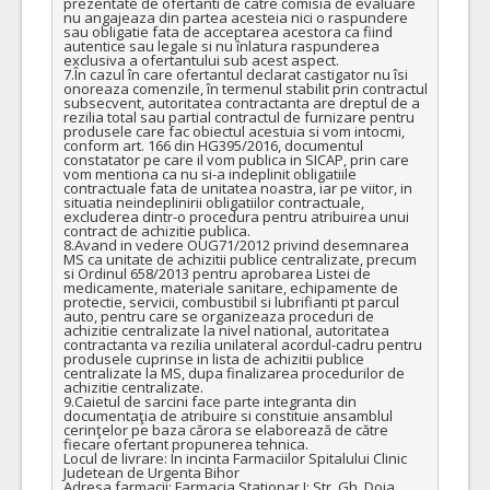
prezentate de ofertanti de catre comisia de evaluare 
nu angajeaza din partea acesteia nici o raspundere 
sau obligatie fata de acceptarea acestora ca fiind 
autentice sau legale si nu înlatura raspunderea 
exclusiva a ofertantului sub acest aspect.

7.În cazul în care ofertantul declarat castigator nu îsi 
onoreaza comenzile, în termenul stabilit prin contractul 
subsecvent, autoritatea contractanta are dreptul de a 
rezilia total sau partial contractul de furnizare pentru 
produsele care fac obiectul acestuia si vom intocmi, 
conform art. 166 din HG395/2016, documentul 
constatator pe care il vom publica in SICAP, prin care 
vom mentiona ca nu si-a indeplinit obligatiile 
contractuale fata de unitatea noastra, iar pe viitor, in 
situatia neindeplinirii obligatiilor contractuale, 
excluderea dintr-o procedura pentru atribuirea unui 
contract de achizitie publica.

8.Avand in vedere OUG71/2012 privind desemnarea 
MS ca unitate de achizitii publice centralizate, precum 
si Ordinul 658/2013 pentru aprobarea Listei de 
medicamente, materiale sanitare, echipamente de 
protectie, servicii, combustibil si lubrifianti pt parcul 
auto, pentru care se organizeaza proceduri de 
achizitie centralizate la nivel national, autoritatea 
contractanta va rezilia unilateral acordul-cadru pentru 
produsele cuprinse in lista de achizitii publice 
centralizate la MS, dupa finalizarea procedurilor de 
achizitie centralizate. 

9.Caietul de sarcini face parte integranta din 
documentaţia de atribuire si constituie ansamblul 
cerinţelor pe baza cărora se elaborează de către 
fiecare ofertant propunerea tehnica.

Locul de livrare: In incinta Farmaciilor Spitalului Clinic 
Judetean de Urgenta Bihor

Adresa farmacii: Farmacia Stationar I: Str. Gh. Doja, 