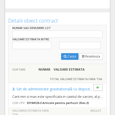
Detalii obiect contract
NUMAR SAU DENUMIRE LOT
VALOARE ESTIMATA INTRE:
Cauta
Reseteaza
NUMAR
VALOARE ESTIMATA
SORTARE:
TOTAL VALOARE ESTIMATA FARA TVA:
2.
Set de administrare gravitationalǎ cu dispozitiv de reglare a debitului
Cant min si max este specificata in caietul de sarcini, al prezentei documentatii.
COD CPV:
33194120-3 Articole pentru perfuzii (Rev.2)
VALOAREA ESTIMATA FARA
ANULAT
TVA: