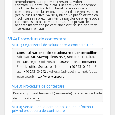
amendament care permite cresterea valorii 
contractului  astfel ca in cazul in care vor fi necesare 
modificari la contractul incheiat care sa duca la 
cresterea valorii lui, in baza art 221 din Legea 98/2016 
(art 72 din Directiva 24/2014) nu se va putea afirma ca 
modificarea reprezinta intentia partilor de a renegocia 
contractul si ca alti competitori au fost privati de 
aceasta informatie pe care daca ar fi stiut o ar fi fost 
interesati in a licita.
VI.4) Proceduri de contestare
VI.4.1) Organismul de solutionare a contestatiilor
Consiliul National de Solutionare a Contestatiilor
Adresa:
Str. Stavropoleos nr. 6, sector 3
,
Localitat
e:
București
,
Cod Postal:
030084
,
Tara:
Romania
,
E-mail:
office@cnsc.ro
,
Telefon:
+40 213104641
,
F
ax:
+40 213104642
,
Adresa (adrese) Internet: (daca
este cazul)
http://www.cnsc.ro
.
VI.4.3) Procedura de contestare
Precizari privind termenul (termenele) pentru procedurile
de contestare:
-
VI.4.4) Serviciul de la care se pot obtine informatii
privind procedura de contestare