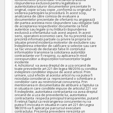
răspunderea exclusivă pentru legalitatea si 
autenticitatea tuturor documentelor prezentate în 
original, copie si/sau copie „conformă cu originalul” în 
vederea participării la procedură. În acest scop, 
analizarea de către comisia de evaluare a 
documentelor prezentate de ofertanți nu angajează 
din partea acesteia nicio răspundere sau obligație fată 
de acceptarea respectivelor documente ca fiind 
autentice sau legale și nu înlătură răspunderea 
exclusivă a ofertantului sub acest aspect. În acest 
sens, operatorii economici care, fie nu prezintă sau 
prezintă informații parțiale cu privire la propria lor 
situație privind incidența motivelor de excludere sau 
îndeplinirea criteriilor de calificare și selecție sau care 
se fac vinovați de declarații false în conținutul 
informațiilor transmise la solicitarea autorității 
contractante vor fi respinși, cu aplicarea în mod 
corespunzător a dispozițiilor/consecințelor legale 
incidente

4. Achizitorul  va avea dreptul de a uza oricand de 
toate prevederile art 221 din legea 98/2016 cu conditia 
indeplinirii conditiilor impuse de acest articol. Prim 
urmare, uzul efectiv al acestui articol nu va putea fi 
niciodata considerat ca  reprezentand o schimbare a 
condițiilor care au restricționat concurența. Prin 
mentionarea in documentatia de atribuire a faptului ca 
in situatia in care conditiile impuse de articolul 221  vor 
fi indeplinite, autoritatea contractanta va avea dreptul 
oricand de a uza de prevederile lui, autoritatea 
contractanta  respecta principiul transparentei, putand 
fi retinut faptul ca restrangerea concurentei nu va 
putea fi invocata in situatia in care art 221 din Legea 
98/2016 va fi aplicat pe parcursul executarii 
contractului. Prezenta prevedere rerezinta un 