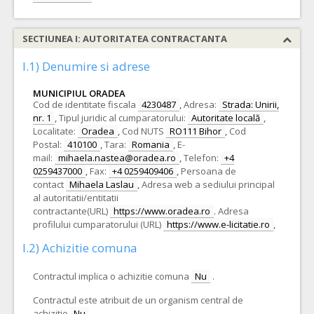
SECTIUNEA I: AUTORITATEA CONTRACTANTA
I.1) Denumire si adrese
MUNICIPIUL ORADEA
Cod de identitate fiscala
4230487
,
Adresa:
Strada: Unirii,
nr. 1
,
Tipul juridic al cumparatorului:
Autoritate locală
,
Localitate:
Oradea
,
Cod NUTS
RO111 Bihor
,
Cod
Postal:
410100
,
Tara:
Romania
,
E-
mail:
mihaela.nastea@oradea.ro
,
Telefon:
+4
0259437000
,
Fax:
+4 0259409406
,
Persoana de
contact
Mihaela Laslau
,
Adresa web a sediului principal
al autoritatii/entitatii
contractante(URL)
https://www.oradea.ro
.
Adresa
profilului cumparatorului (URL)
https://www.e-licitatie.ro
,
I.2) Achizitie comuna
Contractul implica o achizitie comuna
Nu
.
Contractul este atribuit de un organism central de
achizitie
Nu
.