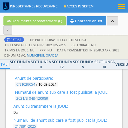
|
INREGISTRARE / RECUPERARE
ACCES IN SISTEM
RO
EN
Documente constatatoare (0)
Tipareste anunt
Achizitie atribuita prin anunt de atribuire la anunt de participare
TIP PROCEDURA: LICITATIE DESCHISA
RETRAS
TIP LEGISLATIE: LEGEA NR. 98/23.05.2016
SECTORIALE: NU
TRIMIS LA JOUE: NU
PPP: NU
DATA TRANSMITERII IN SEAP:3 APR. 2025
DENUMIRE AC:
MUNICIPIUL ORADEA
SECTIUNEA
SECTIUNEA
SECTIUNEA
SECTIUNEA
SECTIUNEA
DETALII
TALII
VERSI
I
II
IV
V
VI
Anunt de participare:
CN1029054
/
10-03-2021
Numarul de anunt sub care a fost publicat la JOUE:
2021/S 048-120989
Anunt cu transmitere la JOUE:
Da
Numarul de anunt sub care a fost publicat la JOUE:
217891-2025