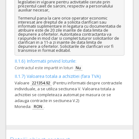
legislatiei in vigoare pentru activitatile cerute prin 
prezentul caiet de sarcini, respectiv a personalului 
auxiliar necesar,

Termenul pana la care orice operator economic 
interesat are dreptul de a solicita clarificari sau 
informatii suplimentare in legatura cu documentatia de 
atribuire este de 20 zile inainte de data limita de 
depunere a ofertelor. Autoritatea contractanta va 
raspunde in mod clar si complet tuturor solicitarilor de 
clarificari in a 11-a zi inainte de data limita de 
depunere a ofertelor. Solicitarile de clarificari vor fi 
transmise in format editabil.
II.1.6) Informatii privind loturile:
Contractul este impartit in loturi
Nu
II.1.7) Valoarea totala a achizitiei (fara TVA)
Valoare
221354.92
(Pentru informatii despre contractele
individuale, a se utiliza sectiunea V. Valoarea totala a
achizitiei se completeaza automat pe masura ce se
adauga contracte in sectiunea V.2)
Moneda:
RON
.