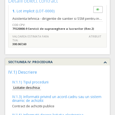
Detalii obiect contract
1.
Lot implicit
(LOT-0000)
Asistenta tehnica - dirigentie de santier si SSM pentru investitia: "Construire Centru de Antreprenoriat Piata Cetate; Reconstruire Corp C1 si Organizare de santier", cod eMS ROHU 421, Acronim: CBC EMPLOYMENT Proiect finantat in cadrul programului Interreg V-A Romania Ungaria 2014 - 2020 Cod unic de inregistrare:4230487/2021/27 PAAP Tipurile de servicii sunt cele descrise in caietul de sarcini nr. 429902/10.11.2020. Prin prezenta achizitie, autoritatea contractanta solicita, pentru indeplinirea eficienta a tuturor activitatilor si a obiectivelor generale si specifice ale investitiei, prestarea urmatoarelor servicii: - verificarea tehnică de calitate a proiectului tehnic şi a detaliilor de execuţie conform legislatiei in vigoare; - asistenta tehnica pentru activitatile necesare implementarii investitiei, solicitate prin prezentul caiet de sarcini, - urmarirea elaborarii proiectului tehnic si a executiei lucrarilor, dar si a activitatilor premergatoare si ulterioare acestora, - intocmirea eventualelor raspunsuri la cererile de clarificari din partea ofertantilor pentru proiectare si lucrari, ori clarificari ale finantatorului, - asigurarea de catre ofertant a personalului adecvat, de specialitate, atestat/autorizat conform legislatiei in vigoare pentru activitatile cerute prin prezentul caiet de sarcini, respectiv a personalului auxiliar necesar, Termenul pana la care orice operator economic interesat are dreptul de a solicita clarificari sau informatii suplimentare in legatura cu documentatia de atribuire este de 20 zile inainte de data limita de depunere a ofertelor. Autoritatea contractanta va raspunde in mod clar si complet tuturor solicitarilor de clarificari in a 11-a zi inainte de data limita de depunere a ofertelor. Solicitarile de clarificari vor fi transmise in format editabil.
COD CPV:
71520000-9 Servicii de supraveghere a lucrarilor (Rev.2)
VALOAREA ESTIMATA FARA
ATRIBUIT
TVA:
300.067,60
SECTIUNEA IV: PROCEDURA
IV.1) Descriere
IV.1.1) Tipul procedurii
Licitatie deschisa
IV.1.3) Informatii privind un acord-cadru sau un sistem
dinamic de achizitii:
Contract de achizitii publice
IV.1.6) Informatii despre licitatia electronica