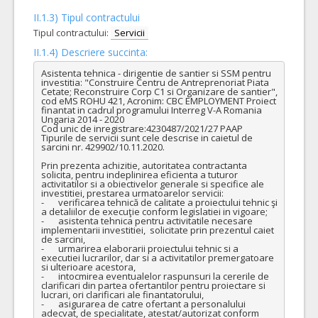
II.1.3) Tipul contractului
Tipul contractului:
Servicii
II.1.4) Descriere succinta:
Asistenta tehnica - dirigentie de santier si SSM pentru 
investitia: "Construire Centru de Antreprenoriat Piata 
Cetate; Reconstruire Corp C1 si Organizare de santier", 
cod eMS ROHU 421, Acronim: CBC EMPLOYMENT Proiect 
finantat in cadrul programului Interreg V-A Romania 
Ungaria 2014 - 2020 

Cod unic de inregistrare:4230487/2021/27 PAAP

Tipurile de servicii sunt cele descrise in caietul de 
sarcini nr. 429902/10.11.2020.

Prin prezenta achizitie, autoritatea contractanta 
solicita, pentru indeplinirea eficienta a tuturor 
activitatilor si a obiectivelor generale si specifice ale 
investitiei, prestarea urmatoarelor servicii:

-	verificarea tehnică de calitate a proiectului tehnic şi 
a detaliilor de execuţie conform legislatiei in vigoare;

-	asistenta tehnica pentru activitatile necesare 
implementarii investitiei,  solicitate prin prezentul caiet 
de sarcini, 

-	urmarirea elaborarii proiectului tehnic si a 
executiei lucrarilor, dar si a activitatilor premergatoare 
si ulterioare acestora, 

-	intocmirea eventualelor raspunsuri la cererile de 
clarificari din partea ofertantilor pentru proiectare si 
lucrari, ori clarificari ale finantatorului,

-	asigurarea de catre ofertant a personalului 
adecvat, de specialitate, atestat/autorizat conform 