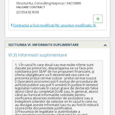
StructurALL Consulting Napoca / 34210880
VALOARE CONTRACT
221354.92 RON
Contractul a fost modificat.(Nr. anunturi modificate: 9).
SECTIUNEA VI: INFORMATII SUPLIMENTARE
VI.3) Informatii suplimentare
1. 1.În cazul în care două sau mai multe oferte sunt 
clasate pe primul loc, departajarea se va face prin 
solicitarea prin SEAP de noi propuneri financiare, şi 
oferta câştigătoare va fi desemnată cea care va 
prezenta preţul cel mai scăzut - pretul cel mai scazut

2.Operatorii economici pot fi excluși din procedura de 
achiziții publice sau pot fi urmăriți în justiție în temeiul 
legislației naționale în cazuri grave de declarații false 
atunci când au completat DUAE sau, în general, atunci 
când au furnizat informațiile solicitate pentru 
verificarea absenței motivelor de excludere sau a 
îndeplinirii criteriilor de selecție ori în cazul în care nu 
au divulgat aceste informații sau nu au fost în măsură 
să prezinte documentele justificative.

3.Prezumția de legalitate si autenticitate a 
documentelor prezentate: ofertantul își asumă 