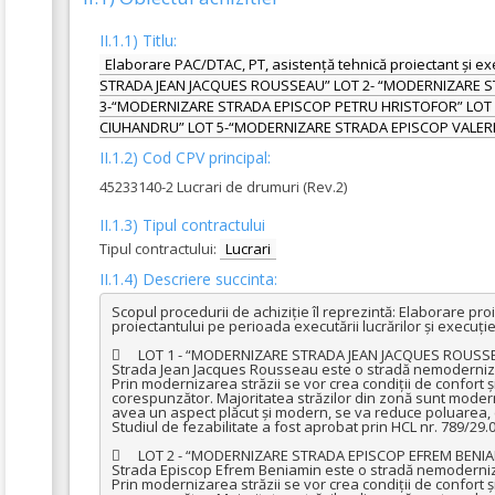
II.1.1) Titlu:
Elaborare PAC/DTAC, PT, asistență tehnică proiectant și e
STRADA JEAN JACQUES ROUSSEAU” LOT 2- “MODERNIZARE S
3-“MODERNIZARE STRADA EPISCOP PETRU HRISTOFOR” LO
CIUHANDRU” LOT 5-“MODERNIZARE STRADA EPISCOP VALER
II.1.2) Cod CPV principal:
45233140-2 Lucrari de drumuri (Rev.2)
II.1.3) Tipul contractului
Tipul contractului:
Lucrari
II.1.4) Descriere succinta:
Scopul procedurii de achiziție îl reprezintă: Elaborare proi
proiectantului pe perioada executării lucrărilor și execuție l
	LOT 1 - “MODERNIZARE STRADA JEAN JACQUES ROUSSEAU”

Strada Jean Jacques Rousseau este o stradă nemodernizată
Prin modernizarea străzii se vor crea condiții de confort și s
corespunzător. Majoritatea străzilor din zonă sunt moderniz
avea un aspect plăcut și modern, se va reduce poluarea, c
Studiul de fezabilitate a fost aprobat prin HCL nr. 789/29.0
	LOT 2 - “MODERNIZARE STRADA EPISCOP EFREM BENIAMIN”

Strada Episcop Efrem Beniamin este o stradă nemodernizat
Prin modernizarea străzii se vor crea condiții de confort și s