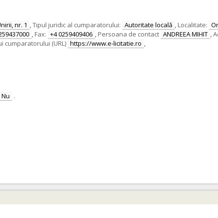
irii, nr. 1
,
Tipul juridic al cumparatorului:
Autoritate locală
,
Localitate:
O
259437000
,
Fax:
+4 0259409406
,
Persoana de contact
ANDREEA MIHIT
,
A
ui cumparatorului (URL)
https://www.e-licitatie.ro
,
Nu
.