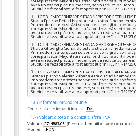
corespunzător. Majoritatea străzilor din zonă sunt moderniz
avea un aspect plăcut și modern, se va reduce poluarea, c
Studiul de fezabilitate a fost aprobat prin HCL nr. 712/25.0
	LOT 3 - “MODERNIZARE STRADA EPISCOP PETRU HRISTOFOR” 

Strada Episcop Petru Hristofor este o stradă nemodernizat
Prin modernizarea străzii se vor crea condiții de confort și s
corespunzător. Majoritatea străzilor din zonă sunt moderniz
avea un aspect plăcut și modern, se va reduce poluarea, c
Studiul de fezabilitate a fost aprobat prin HCL nr. 713/25.0
	LOT 4 - “MODERNIZARE STRADA GHEORGHE CIUHANDRU”  

Strada Gheorghe Ciuhandu este o stradă nemodernizată în
Prin modernizarea străzii se vor crea condiții de confort și s
corespunzător. Majoritatea străzilor din zonă sunt moderniz
avea un aspect plăcut și modern, se va reduce poluarea, c
Studiul de fezabilitate a fost aprobat prin HCL nr. 714/25.0
	LOT 5 - “MODERNIZARE STRADA EPISCOP VALERIAN ZAHARIA”

Strada Episcop Valerian Zaharia este o stradă nemoderniza
Prin modernizarea străzii se vor crea condiții de confort și s
corespunzător. Majoritatea străzilor din zonă sunt moderniz
avea un aspect plăcut și modern, se va reduce poluarea, c
Studiul de fezabilitate a fost aprobat prin HCL nr. 782/29.
II.1.6) Informatii privind loturile:
Contractul este impartit in loturi
Da
II.1.7) Valoarea totala a achizitiei (fara TVA)
Valoare
3744883.06
(Pentru informatii despre contractele
Moneda:
RON
.