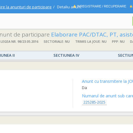
ire la anunturi de participare
Detaliu anunt
INREGISTRARE / RECUPERARE
 anunt de participare
Elaborare PAC/DTAC, PT, asistență tehnică proiectant și execuție lucrări: LOT 1-“ MODERNIZARE STRADA JEAN JACQUES ROUSSEAU” LOT
 LEGEA NR. 98/23.05.2016
SECTORIALE: NU
TRIMIS LA JOUE: NU
PPP: NU
D
IUNEA II
SECTIUNEA IV
SECTIU
Anunt cu transmitere la JO
Da
Numarul de anunt sub care 
225285-2025