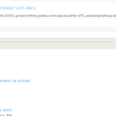
OUSSEAU”
(LOT-0001)
BENIAMIN”
(LOT-0002)
HRISTOFOR”
(LOT-0003)
inamic de achizitii:
ce (AAP)
lice
Da