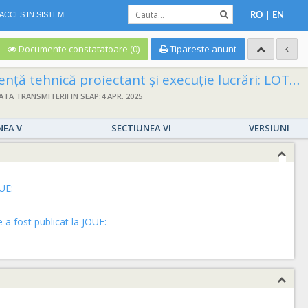
|
ACCES IN SISTEM
RO
EN
Documente constatatoare (0)
Tipareste anunt
 2- “MODERNIZARE STRADA EPISCOP EFREM BENIAMIN” LOT 3-“MODERNIZARE STRADA EPISCOP PETRU HRISTOFOR” LOT 4-“MODERNIZARE STRADA GHEORGHE CIUHANDRU” LOT 5-“MODERNIZARE STRADA EPISCOP VALERIAN ZAHARIA”
ATA TRANSMITERII IN SEAP:4 APR. 2025
NEA V
SECTIUNEA VI
VERSIUNI
UE:
a fost publicat la JOUE: