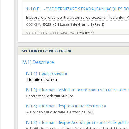
1.
LOT 1 - “MODERNIZARE STRADA JEAN JACQUES R
COD CPV:
45233140-2 Lucrari de drumuri (Rev.2)
VALOAREA ESTIMATA FARA TVA:
1.702.875,13
2.
LOT 2 - “MODERNIZARE STRADA EPISCOP EFREM 
SECTIUNEA IV: PROCEDURA
COD CPV:
45233140-2 Lucrari de drumuri (Rev.2)
IV.1) Descriere
VALOAREA ESTIMATA FARA TVA:
615.006,11
IV.1.1) Tipul procedurii
3.
LOT 3 - “MODERNIZARE STRADA EPISCOP PETRU 
Licitatie deschisa
IV.1.3) Informatii privind un acord-cadru sau un sistem d
COD CPV:
45233140-2 Lucrari de drumuri (Rev.2)
Contract de achizitii publice
VALOAREA ESTIMATA FARA TVA:
426.996,20
IV.1.6) Informatii despre licitatia electronica
S-a organizat o licitatie electronica
Nu
IV.1.8) Informatii despre Acordul privind achizitiile publi
Achizitia intra sub incidenta Acordului privind achizitiile pub