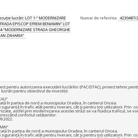
xecuție lucrări: LOT 1-“ MODERNIZARE
Numar de referinta:
4230487/
TRADA EPISCOP EFREM BENIAMIN” LOT
T 4-“MODERNIZARE STRADA GHEORGHE
IAN ZAHARIA”
ect pentru autorizarea executării lucrărilor (PAC/DTAC), proiect tehnic pentru
ucrări pentru obiectivul de investiții:

 în partea de nord a municipiului Oradea, în cartierul Oncea.

iguranță în trafic atât pentru riverani, cât și pentru toți utilizatorii. Prin  c
ate, astfel prin modernizarea acestei străzi se va fluidiza traficul, se vor
rescând confortul cetățenilor.

9.2022.

ă în partea de nord a municipiului Oradea, în cartierul Oncea.

iguranță în trafic atât pentru riverani, cât și pentru toți utilizatorii. Prin  c