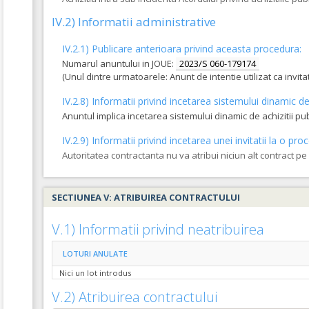
IV.2) Informatii administrative
IV.2.1) Publicare anterioara privind aceasta procedura:
Numarul anuntului in JOUE:
2023/S 060-179174
(Unul dintre urmatoarele: Anunt de intentie utilizat ca invi
IV.2.8) Informatii privind incetarea sistemului dinamic de 
Anuntul implica incetarea sistemului dinamic de achizitii pu
IV.2.9) Informatii privind incetarea unei invitatii la o 
Autoritatea contractanta nu va atribui niciun alt contract p
SECTIUNEA V: ATRIBUIREA CONTRACTULUI
V.1) Informatii privind neatribuirea
LOTURI ANULATE
Nici un lot introdus
V.2) Atribuirea contractului