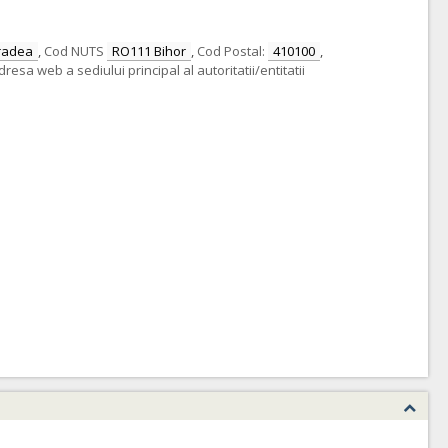
radea
,
Cod NUTS
RO111 Bihor
,
Cod Postal:
410100
,
dresa web a sediului principal al autoritatii/entitatii