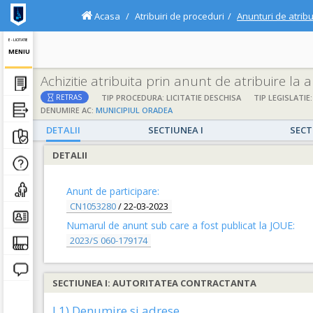
Acasa
Atribuiri de proceduri
Anunturi de atribu
E - LICITATIE
MENIU
Achizitie atribuita prin anunt de atribuire la
TIP PROCEDURA: LICITATIE DESCHISA
TIP LEGISLATIE:
RETRAS
DENUMIRE AC:
MUNICIPIUL ORADEA
DETALII
SECTIUNEA I
SECT
DETALII
Anunt de participare:
CN1053280
/
22-03-2023
Numarul de anunt sub care a fost publicat la JOUE:
2023/S 060-179174
SECTIUNEA I: AUTORITATEA CONTRACTANTA
I.1) Denumire si adrese