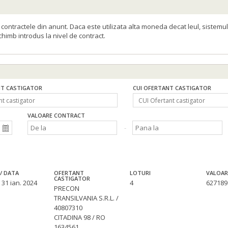
ontractele din anunt. Daca este utilizata alta moneda decat leul, sistemul
schimb introdus la nivel de contract.
T CASTIGATOR
CUI OFERTANT CASTIGATOR
VALOARE CONTRACT
/ DATA
OFERTANT
LOTURI
VALOAR
CASTIGATOR
 31 ian. 2024
4
627189
PRECON
TRANSILVANIA S.R.L. /
40807310
CITADINA 98 / RO
1634561