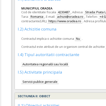
MUNICIPIUL ORADEA
Cod de identitate fiscala
4230487
,
Adresa:
Strada: Piata Un
Tara:
Romania
,
E-mail:
achizii@oradea.ro
,
Telefon:
+4 0
contractante(URL)
https://www.oradea.ro
.
Adresa profilul
I.2) Achizitie comuna
Contractul implica o achizitie comuna
Nu
.
Contractul este atribuit de un organism central de achizitie
I.4) Tipul autoritatii contractante
Autoritatea regională sau locală
I.5) Activitate principala
Servicii publice generale
SECTIUNEA II: OBIECT
II.1) Obiectul achizitiei