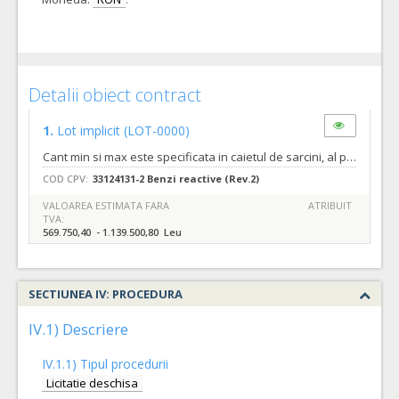
Detalii obiect contract
1.
Lot implicit
(LOT-0000)
Cant min si max este specificata in caietul de sarcini, al prezentei documentatii. Pretul unitar estimat al produselor din cadrul pachetului: 1. TESTE MRSA = 25 Lei fara TVA /TEST; Cant min. AC = 6000 TESTE, Cant. max. AC =12000 TESTE, Cant. min. CS= 60 TESTE, Cant. max. CS = 6000 TESTE; 2. TESTE ESBL = 25 Lei fara TVA /TEST; Cant min. AC = 6000 TESTE, Cant. max. AC =12000 TESTE, Cant. min. CS= 60 TESTE, Cant. max. CS = 6000 TESTE; 3. TESTE CRE = 25 Lei fara TVA /TEST; Cant min. AC = 6000 TESTE, Cant. max. AC =12000 TESTE, Cant. min. CS= 60 TESTE, Cant. max. CS = 6000 TESTE; 4. TESTE SCREENING URINI = 5.28 Lei fara TVA /TEST; Cant min. AC = 22680 TESTE, Cant. max. AC = 45360 TESTE, Cant. min. CS= 360 TESTE, Cant. max. CS = 22680 TESTE;
COD CPV:
33124131-2 Benzi reactive (Rev.2)
VALOAREA ESTIMATA FARA
ATRIBUIT
TVA:
569.750,40 - 1.139.500,80 Leu
SECTIUNEA IV: PROCEDURA
IV.1) Descriere
IV.1.1) Tipul procedurii
Licitatie deschisa