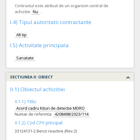
Contractul este atribuit de un organism central de
achizitie
Nu
.
I.4) Tipul autoritatii contractante
Alt tip
I.5) Activitate principala
Sanatate
SECTIUNEA II: OBIECT
II.1) Obiectul achizitiei
II.1.1) Titlu:
Acord cadru Kituri de detectie MDRO
Numar de referinta:
4208498/2023/114
II.1.2) Cod CPV principal:
33124131-2 Benzi reactive (Rev.2)