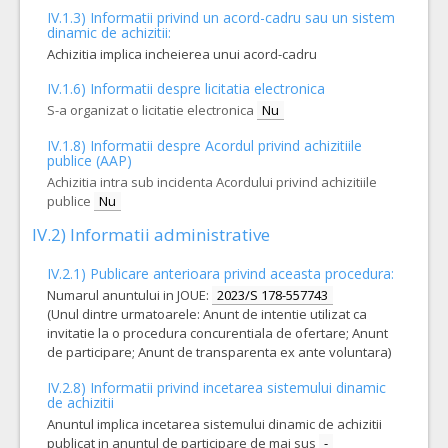
IV.1.3) Informatii privind un acord-cadru sau un sistem
dinamic de achizitii:
Achizitia implica incheierea unui acord-cadru
IV.1.6) Informatii despre licitatia electronica
S-a organizat o licitatie electronica
Nu
IV.1.8) Informatii despre Acordul privind achizitiile
publice (AAP)
Achizitia intra sub incidenta Acordului privind achizitiile
publice
Nu
IV.2) Informatii administrative
IV.2.1) Publicare anterioara privind aceasta procedura:
Numarul anuntului in JOUE:
2023/S 178-557743
(Unul dintre urmatoarele: Anunt de intentie utilizat ca
invitatie la o procedura concurentiala de ofertare; Anunt
de participare; Anunt de transparenta ex ante voluntara)
IV.2.8) Informatii privind incetarea sistemului dinamic
de achizitii
Anuntul implica incetarea sistemului dinamic de achizitii
publicat in anuntul de participare de mai sus
-