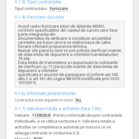
II.1.3) Tipul contractului
Tipul contractului:
Furnizare
II.1.4) Descriere succinta:
Acord cadru furnizare kituri de detectie MDRO, 
conform specificatiilor din caietul de sarcini care face 
parte integranta din

documentatia de atribuire si constituie ansamblul 
cerintelor pe baza carora se elaboreaza de catre 
fiecare ofertant propunerea tehnica.

Numar zile pana la care se pot solicita clarificari inainte 
de data limita de depunere a ofertelor/candidaturilor: 
18 zile.

Data limita de transmitere a raspunsului la solicitarile 
de clarificari: cu 11 (zece) zile inainte de data limita de 
depunere a ofertelor

specificata in anuntul de participare.(Conform art.160 
alin.2 si art.161 din Legea 98/2016 modificate prin OUG 
107/2017)
II.1.6) Informatii privind loturile:
Contractul este impartit in loturi
Nu
II.1.7) Valoarea totala a achizitiei (fara TVA)
Valoare
1139500.8
(Pentru informatii despre contractele
individuale, a se utiliza sectiunea V. Valoarea totala a
achizitiei se completeaza automat pe masura ce se
adauga contracte in sectiunea V.2)
Moneda:
RON
.