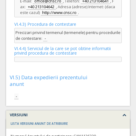
E-mail:
office@cnsc.ro
,
Telefon:
+40 213104641
,
F
ax:
+40 213104642
,
Adresa (adrese) Internet: (daca
este cazul)
http://www.cnsc.ro
.
VI.4.3) Procedura de contestare
Precizari privind termenul (termenele) pentru procedurile
de contestare:
-
VI.4.4) Serviciul de la care se pot obtine informatii
privind procedura de contestare
VI.5) Data expedierii prezentului
anunt
-
VERSIUNI
LISTA VERSIUNI ANUNT DE ATRIBUIRE