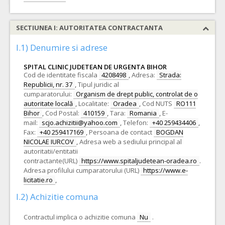
SECTIUNEA I: AUTORITATEA CONTRACTANTA
I.1) Denumire si adrese
SPITAL CLINIC JUDETEAN DE URGENTA BIHOR
Cod de identitate fiscala
4208498
,
Adresa:
Strada:
Republicii, nr. 37
,
Tipul juridic al
cumparatorului:
Organism de drept public, controlat de o
autoritate locală
,
Localitate:
Oradea
,
Cod NUTS
RO111
Bihor
,
Cod Postal:
410159
,
Tara:
Romania
,
E-
mail:
scjo.achizitii@yahoo.com
,
Telefon:
+40 259434406
,
Fax:
+40 259417169
,
Persoana de contact
BOGDAN
NICOLAE IURCOV
,
Adresa web a sediului principal al
autoritatii/entitatii
contractante(URL)
https://www.spitaljudetean-oradea.ro
.
Adresa profilului cumparatorului (URL)
https://www.e-
licitatie.ro
,
I.2) Achizitie comuna
Contractul implica o achizitie comuna
Nu
.