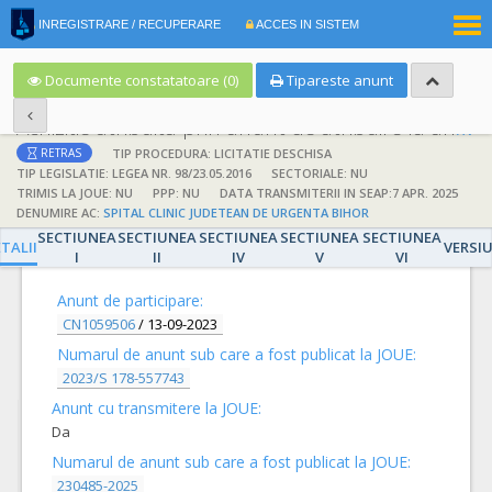
|
INREGISTRARE / RECUPERARE
ACCES IN SISTEM
RO
EN
Documente constatatoare (0)
Tipareste anunt
Achizitie atribuita prin anunt de atribuire la anunt de participare
TIP PROCEDURA: LICITATIE DESCHISA
RETRAS
TIP LEGISLATIE: LEGEA NR. 98/23.05.2016
SECTORIALE: NU
TRIMIS LA JOUE: NU
PPP: NU
DATA TRANSMITERII IN SEAP:7 APR. 2025
DENUMIRE AC:
SPITAL CLINIC JUDETEAN DE URGENTA BIHOR
SECTIUNEA
SECTIUNEA
SECTIUNEA
SECTIUNEA
SECTIUNEA
DETALII
TALII
VERSI
I
II
IV
V
VI
Anunt de participare:
CN1059506
/
13-09-2023
Numarul de anunt sub care a fost publicat la JOUE:
2023/S 178-557743
Anunt cu transmitere la JOUE:
Da
Numarul de anunt sub care a fost publicat la JOUE:
230485-2025