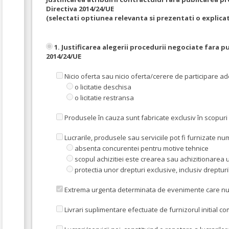
Directiva 2014/24/UE
(selectati optiunea relevanta si prezentati o explicat
1. Justificarea alegerii procedurii negociate fara p
2014/24/UE
Nicio oferta sau nicio oferta/cerere de participare a
o licitatie deschisa
o licitatie restransa
Produsele în cauza sunt fabricate exclusiv în scopuri
Lucrarile, produsele sau serviciile pot fi furnizate 
absenta concurentei pentru motive tehnice
scopul achizitiei este crearea sau achizitionarea u
protectia unor drepturi exclusive, inclusiv drepturi
Extrema urgenta determinata de evenimente care nu put
Livrari suplimentare efectuate de furnizorul initial co