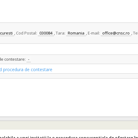
curesti
,
Cod Postal:
030084
,
Tara:
Romania
,
E-mail:
office@cnsc.ro
,
Te
 de contestare:
-
vind procedura de contestare
ealabila a unei invitatii la o procedura concurentiala de ofertare în