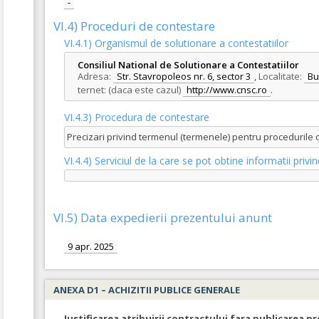
-
VI.4) Proceduri de contestare
VI.4.1) Organismul de solutionare a contestatiilor
Consiliul National de Solutionare a Contestatiilor
Adresa:
Str. Stavropoleos nr. 6, sector 3
,
Localitate:
Bu
ternet: (daca este cazul)
http://www.cnsc.ro
.
VI.4.3) Procedura de contestare
Precizari privind termenul (termenele) pentru procedurile
VI.4.4) Serviciul de la care se pot obtine informatii pri
VI.5) Data expedierii prezentului anunt
9 apr. 2025
ANEXA D1 – ACHIZITII PUBLICE GENERALE
Justificarea atribuirii contractului fara publicarea pr