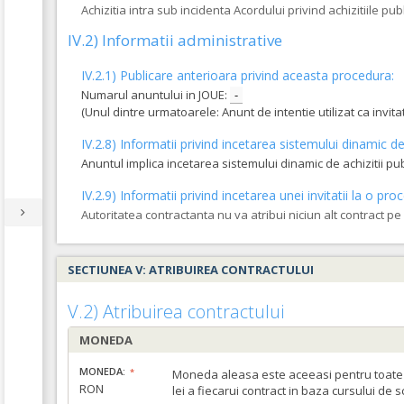
Achizitia intra sub incidenta Acordului privind achizitiile pub
IV.2) Informatii administrative
IV.2.1) Publicare anterioara privind aceasta procedura:
Numarul anuntului in JOUE:
-
(Unul dintre urmatoarele: Anunt de intentie utilizat ca invi
IV.2.8) Informatii privind incetarea sistemului dinamic de 
Anuntul implica incetarea sistemului dinamic de achizitii pu
IV.2.9) Informatii privind incetarea unei invitatii la o 
Autoritatea contractanta nu va atribui niciun alt contract p
SECTIUNEA V: ATRIBUIREA CONTRACTULUI
V.2) Atribuirea contractului
MONEDA
MONEDA:
Moneda aleasa este aceeasi pentru toate c
RON
lei a fiecarui contract in baza cursului de 