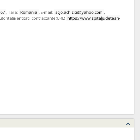
167
,
Tara:
Romania
,
E-mail:
scjo.achizitii@yahoo.com
,
toritatii/entitatii contractante(URL)
https://www.spitaljudetean-