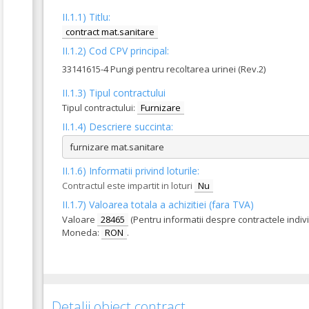
II.1.1) Titlu:
contract mat.sanitare
II.1.2) Cod CPV principal:
33141615-4 Pungi pentru recoltarea urinei (Rev.2)
II.1.3) Tipul contractului
Tipul contractului:
Furnizare
II.1.4) Descriere succinta:
furnizare mat.sanitare
II.1.6) Informatii privind loturile:
Contractul este impartit in loturi
Nu
II.1.7) Valoarea totala a achizitiei (fara TVA)
Valoare
28465
(Pentru informatii despre contractele indiv
Moneda:
RON
.
Detalii obiect contract