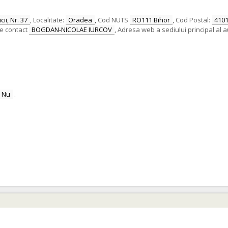
ii, Nr. 37
,
Localitate:
Oradea
,
Cod NUTS
RO111 Bihor
,
Cod Postal:
410
e contact
BOGDAN-NICOLAE IURCOV
,
Adresa web a sediului principal al au
Nu
.