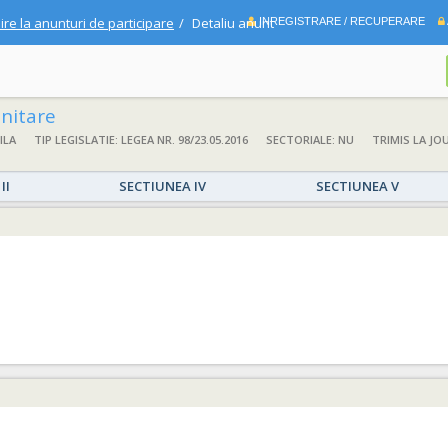
ire la anunturi de participare
Detaliu anunt
INREGISTRARE / RECUPERARE
nitare
ILA
TIP LEGISLATIE: LEGEA NR. 98/23.05.2016
SECTORIALE: NU
TRIMIS LA JO
II
SECTIUNEA IV
SECTIUNEA V