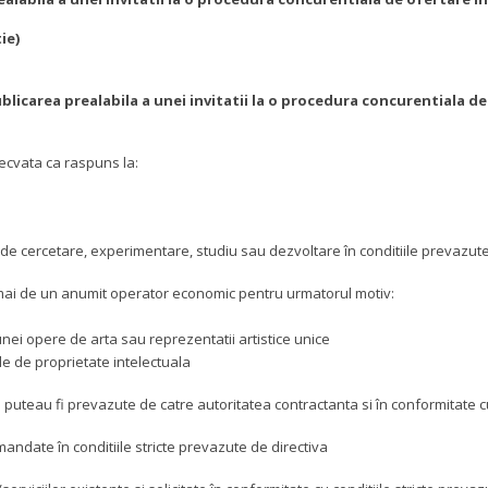
ie)
ublicarea prealabila a unei invitatii la o procedura concurentiala de
decvata ca raspuns la:
 de cercetare, experimentare, studiu sau dezvoltare în conditiile prevazute
numai de un anumit operator economic pentru urmatorul motiv:
nei opere de arta sau reprezentatii artistice unice
le de proprietate intelectuala
eau fi prevazute de catre autoritatea contractanta si în conformitate cu c
mandate în conditiile stricte prevazute de directiva