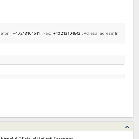
lefon:
+40 213104641
,
Fax:
+40 213104642
,
Adresa (adrese) In
 Jurnalul Oficial al Uniunii Europene