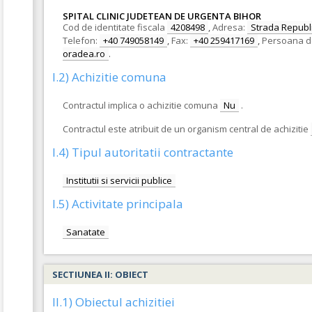
SPITAL CLINIC JUDETEAN DE URGENTA BIHOR
Cod de identitate fiscala
4208498
,
Adresa:
Strada Republic
Telefon:
+40 749058149
,
Fax:
+40 259417169
,
Persoana d
oradea.ro
.
I.2) Achizitie comuna
Contractul implica o achizitie comuna
Nu
.
Contractul este atribuit de un organism central de achizitie
I.4) Tipul autoritatii contractante
Institutii si servicii publice
I.5) Activitate principala
Sanatate
SECTIUNEA II: OBIECT
II.1) Obiectul achizitiei