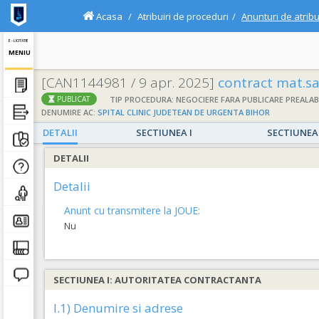
Acasa
Atribuiri de proceduri
Anunturi de atribu
E - LICITATIE
MENIU
[CAN1144981 / 9 apr. 2025]
contract mat.sa
TIP PROCEDURA: NEGOCIERE FARA PUBLICARE PREALAB
PUBLICAT
DENUMIRE AC:
SPITAL CLINIC JUDETEAN DE URGENTA BIHOR
DETALII
SECTIUNEA I
SECTIUNEA 
DETALII
Detalii
Anunt cu transmitere la JOUE:
Nu
SECTIUNEA I: AUTORITATEA CONTRACTANTA
I.1) Denumire si adrese