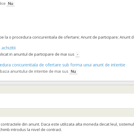
lice
Nu
tatie la o procedura concurentiala de ofertare; Anunt de participare; Anunt
achizitii
blicat in anuntul de participare de mai sus
-
procedura concurentiala de ofertare sub forma unui anunt de intentie
e baza anuntului de intentie de mai sus
Nu
ontractele din anunt. Daca este utilizata alta moneda decat leul, sistemul
schimb introdus la nivel de contract.