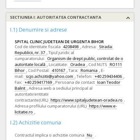
SECTIUNEA I: AUTORITATEA CONTRACTANTA
I.1) Denumire si adrese
SPITAL CLINIC JUDETEAN DE URGENTA BIHOR
Cod de identitate fiscala
4208498
,
Adresa:
Strada:
Republicii, nr. 37
,
Tipul juridic al
cumparatorului:
Organism de drept public, controlat de o
autoritate locală
,
Localitate:
Oradea
,
Cod NUTS
RO111
Bihor
,
Cod Postal:
410167
,
Tara:
Romania
,
E-
mail:
scjo.achizitii@yahoo.com
,
Telefon:
+40 259434406
,
Fax:
+40 259417169
,
Persoana de contact
Ioan Teodor
Balint
,
Adresa web a sediului principal al
autoritatii/entitatii
contractante(URL)
https://www.spitaljudetean-oradea.ro
.
Adresa profilului cumparatorului (URL)
https://www.e-
licitatie.ro
,
I.2) Achizitie comuna
Contractul implica o achizitie comuna
Nu
.