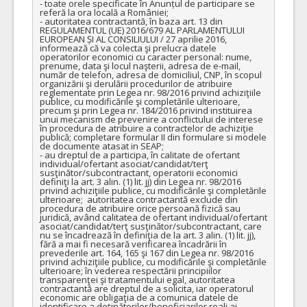
- toate orele specificate în Anunțul de participare se 
referă la ora locală a României;

- autoritatea contractantă, în baza art. 13 din 
REGULAMENTUL (UE) 2016/679 AL PARLAMENTULUI 
EUROPEAN ȘI AL CONSILIULUI / 27 aprilie 2016, 
informează că va colecta şi prelucra datele 
operatorilor economici cu caracter personal: nume, 
prenume, data şi locul naşterii, adresa de e-mail, 
număr de telefon, adresa de domiciliul, CNP, în scopul 
organizării şi derulării procedurilor de atribuire 
reglementate prin Legea nr. 98/2016 privind achiziţiile 
publice, cu modificările şi completările ulterioare, 
precum şi prin Legea nr. 184/2016 privind instituirea 
unui mecanism de prevenire a conflictului de interese 
în procedura de atribuire a contractelor de achiziţie 
publică; completare formular II din formulare si modele 
de documente atasat in SEAP;

- au dreptul de a participa, în calitate de ofertant 
individual/ofertant asociat/candidat/terţ 
susţinător/subcontractant, operatorii economici 
definiţi la art. 3 alin. (1) lit. jj) din Legea nr. 98/2016 
privind achiziţiile publice, cu modificările şi completările 
ulterioare;  autoritatea contractantă exclude din 
procedura de atribuire orice persoană fizică sau 
juridică, având calitatea de ofertant individual/ofertant 
asociat/candidat/terţ susţinător/subcontractant, care 
nu se încadrează în definiţia de la art. 3 alin. (1) lit. jj), 
fără a mai fi necesară verificarea încadrării în 
prevederile art. 164, 165 şi 167 din Legea nr. 98/2016 
privind achiziţiile publice, cu modificările şi completările 
ulterioare; în vederea respectării principiilor 
transparenţei şi tratamentului egal, autoritatea 
contractantă are dreptul de a solicita, iar operatorul 
economic are obligaţia de a comunica datele de 
identificare a deţinătorilor/beneficiarilor reali ai 