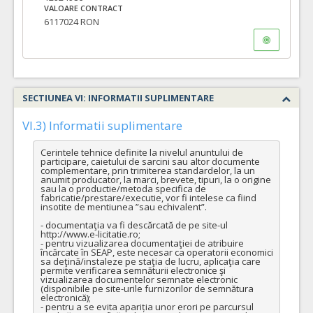
VALOARE CONTRACT
6117024 RON
SECTIUNEA VI: INFORMATII SUPLIMENTARE
VI.3) Informatii suplimentare
Cerintele tehnice definite la nivelul anuntului de 
participare, caietului de sarcini sau altor documente 
complementare, prin trimiterea standardelor, la un 
anumit producator, la marci, brevete, tipuri, la o origine 
sau la o productie/metoda specifica de 
fabricatie/prestare/executie, vor fi intelese ca fiind 
insotite de mentiunea ”sau echivalent”.

- documentaţia va fi descărcată de pe site-ul 
http://www.e-licitatie.ro;

- pentru vizualizarea documentaţiei de atribuire 
încărcate în SEAP, este necesar ca operatorii economici 
sa deţină/instaleze pe staţia de lucru, aplicaţia care 
permite verificarea semnăturii electronice şi 
vizualizarea documentelor semnate electronic 
(disponibile pe site-urile furnizorilor de semnătura 
electronică);

- pentru a se evita apariția unor erori pe parcursul 