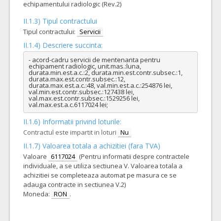
echipamentului radiologic (Rev.2)
II.1.3) Tipul contractului
Tipul contractului:
Servicii
II.1.4) Descriere succinta:
- acord-cadru servicii de mentenanta pentru 
echipament radiologic, unit.mas.:luna, 
durata.min.est.a.c.:2, durata.min.est.contr.subsec.:1, 
durata.max.est.contr.subsec.:12, 
durata.max.est.a.c.:48, val.min.est.a.c.:254876 lei, 
val.min.est.contr.subsec.:127438 lei, 
val.max.est.contr.subsec.:1529256 lei, 
val.max.est.a.c.6117024 lei;
II.1.6) Informatii privind loturile:
Contractul este impartit in loturi
Nu
II.1.7) Valoarea totala a achizitiei (fara TVA)
Valoare
6117024
(Pentru informatii despre contractele
individuale, a se utiliza sectiunea V. Valoarea totala a
achizitiei se completeaza automat pe masura ce se
adauga contracte in sectiunea V.2)
Moneda:
RON
.