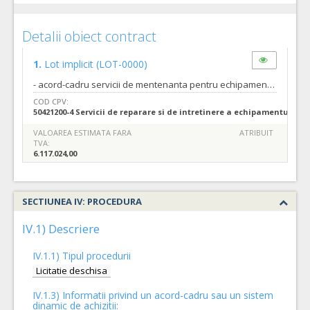
Detalii obiect contract
1.
Lot implicit
(LOT-0000)
- acord-cadru servicii de mentenanta pentru echipament radiologic, unit.mas.:luna, durata.min.est.a.c.:2, durata.min.est.contr.subsec.:1, durata.max.est.contr.subsec.:12, durata.max.est.a.c.:48, val.min.est.a.c.:254876 lei, val.min.est.contr.subsec.:127438 lei, val.max.est.contr.subsec.:1529256 lei, val.max.est.a.c.6117024 lei;
COD CPV:
50421200-4 Servicii de reparare si de intretinere a echipamentului ra
VALOAREA ESTIMATA FARA
ATRIBUIT
TVA:
6.117.024,00
SECTIUNEA IV: PROCEDURA
IV.1) Descriere
IV.1.1) Tipul procedurii
Licitatie deschisa
IV.1.3) Informatii privind un acord-cadru sau un sistem
dinamic de achizitii: