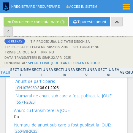
|
INREGISTRARE / RECUPERARE
ACCES IN SISTEM
RO
EN
Documente constatatoare (0)
Tipareste anunt
Achizitie atribuita prin anunt de atribuire la anunt de participare
TIP PROCEDURA: LICITATIE DESCHISA
RETRAS
TIP LEGISLATIE: LEGEA NR. 98/23.05.2016
SECTORIALE: NU
TRIMIS LA JOUE: NU
PPP: NU
DATA TRANSMITERII IN SEAP:22 APR. 2025
DENUMIRE AC:
SPITAL CLINIC JUDETEAN DE URGENTA BIHOR
DETALII
SECTIUNEA
SECTIUNEA
SECTIUNEA
SECTIUNEA
SECTIUNEA
TALII
VERSI
I
II
IV
V
VI
Anunt de participare:
CN1076980
/
06-01-2025
Numarul de anunt sub care a fost publicat la JOUE:
5571-2025
Anunt cu transmitere la JOUE:
Da
Numarul de anunt sub care a fost publicat la JOUE:
260438-2025