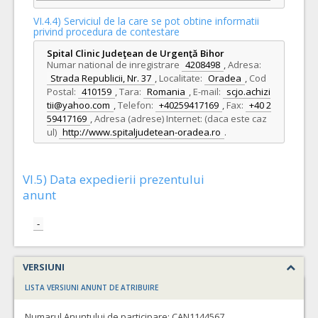
VI.4.4) Serviciul de la care se pot obtine informatii
privind procedura de contestare
Spital Clinic Judeţean de Urgenţă Bihor
Numar national de inregistrare
4208498
,
Adresa:
Strada Republicii, Nr. 37
,
Localitate:
Oradea
,
Cod
Postal:
410159
,
Tara:
Romania
,
E-mail:
scjo.achizi
tii@yahoo.com
,
Telefon:
+40259417169
,
Fax:
+40 2
59417169
,
Adresa (adrese) Internet: (daca este caz
ul)
http://www.spitaljudetean-oradea.ro
.
VI.5) Data expedierii prezentului
anunt
-
VERSIUNI
LISTA VERSIUNI ANUNT DE ATRIBUIRE
Numarul Anuntului de participare:
CAN1144567