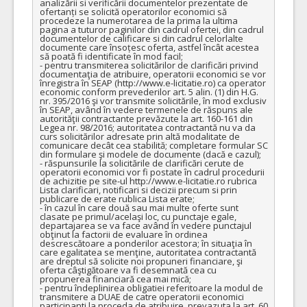
analizării si verificării documentelor prezentate de 
ofertanți se solicită operatorilor economici să 
procedeze la numerotarea de la prima la ultima 
pagina a tuturor paginilor din cadrul ofertei, din cadrul 
documentelor de calificare si din cadrul celorlalte 
documente care însoțesc oferta, astfel încât acestea 
să poată fi identificate în mod facil;

- pentru transmiterea solicitărilor de clarificări privind 
documentaţia de atribuire, operatorii economici se vor 
înregistra în SEAP (http://www.e-licitatie.ro) ca operator 
economic conform prevederilor art. 5 alin. (1) din H.G. 
nr. 395/2016 şi vor transmite solicitările, în mod exclusiv 
în SEAP, având în vedere termenele de răspuns ale 
autorităţii contractante prevăzute la art. 160-161 din 
Legea nr. 98/2016; autoritatea contractantă nu va da 
curs solicitărilor adresate prin altă modalitate de 
comunicare decât cea stabilită; completare formular SC 
din formulare şi modele de documente (dacă e cazul);

- răspunsurile la solicitările de clarificări cerute de 
operatorii economici vor fi postate în cadrul procedurii 
de achizitie pe site-ul http://www.e-licitatie.ro rubrica 
Lista clarificari, notificari si decizii precum si prin 
publicare de erate rublica Lista erate;

- în cazul în care două sau mai multe oferte sunt 
clasate pe primul/acelaşi loc, cu punctaje egale, 
departajarea se va face având în vedere punctajul 
obţinut la factorii de evaluare în ordinea 
descrescătoare a ponderilor acestora; în situaţia în 
care egalitatea se menţine, autoritatea contractantă 
are dreptul să solicite noi propuneri financiare, şi 
oferta câştigătoare va fi desemnată cea cu 
propunerea financiară cea mai mică;

- pentru îndeplinirea obligatiei referitoare la modul de 
transmitere a DUAE de catre operatorii economici 
participanti la proceda de atribuire, prevazuta la art. 60 