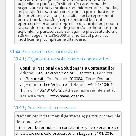
acţiunilor la purtător, în situaţia în care forma de 
organizare a operatorului economic ofertant/candidat, 
terţ susţinător sau subcontractant la procedură este 
de societate pe acţiuni, cu capital social reprezentat 
prin acţiuni la purtător; reprezentantul legal al 
operatorului economic depune o declaraţie pe propria 
răspundere cu privire la deţinătorii/beneficiarii reali ai 
acţiunilor la purtător, sub sancţiunile prevăzute de art. 
326 din Legea nr. 286/2009 privind Codul penal, cu 
modificările şi completările ulterioare;
VI.4) Proceduri de contestare
VI.4.1) Organismul de solutionare a contestatiilor
Consiliul National de Solutionare a Contestatiilor
Adresa:
Str. Stavropoleos nr. 6, sector 3
,
Localitat
e:
Bucuresti
,
Cod Postal:
030084
,
Tara:
Romani
a
,
E-mail:
office@cnsc.ro
,
Telefon:
+40 21310464
1
,
Fax:
+40 213104642
,
Adresa (adrese) Internet: (d
aca este cazul)
http://www.cnsc.ro
.
VI.4.3) Procedura de contestare
Precizari privind termenul (termenele) pentru procedurile
de contestare:
- termen de formulare a contestaţiei şi de exercitare a c
ăii de atac sunt cele prevăzute din Legea nr. 101/2016;