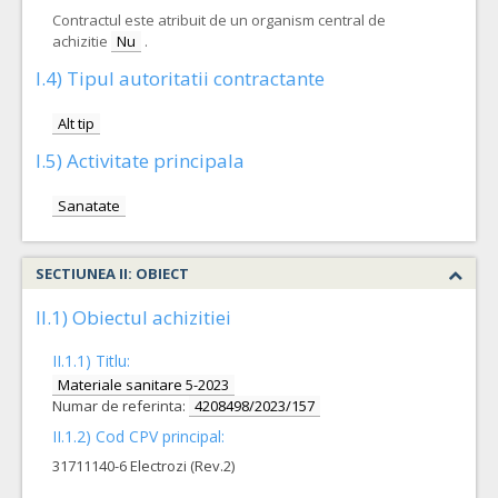
Contractul este atribuit de un organism central de
achizitie
Nu
.
I.4) Tipul autoritatii contractante
Alt tip
I.5) Activitate principala
Sanatate
SECTIUNEA II: OBIECT
II.1) Obiectul achizitiei
II.1.1) Titlu:
Materiale sanitare 5-2023
Numar de referinta:
4208498/2023/157
II.1.2) Cod CPV principal:
31711140-6 Electrozi (Rev.2)