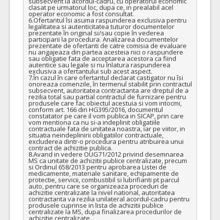
subsecvent la acordul-cadru, cu operatorul economic 
clasat pe urmatorul loc, dupa ce, in prealabil acel 
operator economic a fost consultat.

6.Ofertantul îsi asuma raspunderea exclusiva pentru 
legalitatea si autenticitatea tuturor documentelor 
prezentate în original si/sau copie în vederea 
participarii la procedura. Analizarea documentelor 
prezentate de ofertanti de catre comisia de evaluare 
nu angajeaza din partea acesteia nici o raspundere 
sau obligatie fata de acceptarea acestora ca fiind 
autentice sau legale si nu înlatura raspunderea 
exclusiva a ofertantului sub acest aspect.

7.În cazul în care ofertantul declarat castigator nu îsi 
onoreaza comenzile, în termenul stabilit prin contractul 
subsecvent, autoritatea contractanta are dreptul de a 
rezilia total sau partial contractul de furnizare pentru 
produsele care fac obiectul acestuia si vom intocmi, 
conform art. 166 din HG395/2016, documentul 
constatator pe care il vom publica in SICAP, prin care 
vom mentiona ca nu si-a indeplinit obligatiile 
contractuale fata de unitatea noastra, iar pe viitor, in 
situatia neindeplinirii obligatiilor contractuale, 
excluderea dintr-o procedura pentru atribuirea unui 
contract de achizitie publica.

8.Avand in vedere OUG71/2012 privind desemnarea 
MS ca unitate de achizitii publice centralizate, precum 
si Ordinul 658/2013 pentru aprobarea Listei de 
medicamente, materiale sanitare, echipamente de 
protectie, servicii, combustibil si lubrifianti pt parcul 
auto, pentru care se organizeaza proceduri de 
achizitie centralizate la nivel national, autoritatea 
contractanta va rezilia unilateral acordul-cadru pentru 
produsele cuprinse in lista de achizitii publice 
centralizate la MS, dupa finalizarea procedurilor de 
achizitie centralizate. 
