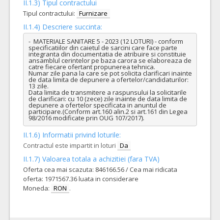
II.1.3) Tipul contractului
Tipul contractului:
Furnizare
II.1.4) Descriere succinta:
-  MATERIALE SANITARE 5 - 2023 (12 LOTURI) - conform 
specificatiilor din caietul de sarcini care face parte 
integranta din documentatia de atribuire si constituie 
ansamblul cerintelor pe baza carora se elaboreaza de 
catre fiecare ofertant propunerea tehnica.

Numar zile pana la care se pot solicita clarificari inainte 
de data limita de depunere a ofertelor/candidaturilor: 
13 zile.

Data limita de transmitere a raspunsului la solicitarile 
de clarificari: cu 10 (zece) zile inainte de data limita de 
depunere a ofertelor specificata in anuntul de 
participare.(Conform art.160 alin.2 si art.161 din Legea 
98/2016 modificate prin OUG 107/2017).
II.1.6) Informatii privind loturile:
Contractul este impartit in loturi
Da
II.1.7) Valoarea totala a achizitiei (fara TVA)
Oferta cea mai scazuta: 846166.56 / Cea mai ridicata
oferta: 1971567.36 luata in considerare
Moneda:
RON
.