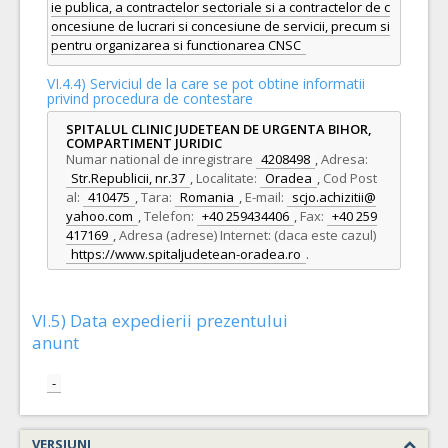
ie publica, a contractelor sectoriale si a contractelor de c
oncesiune de lucrari si concesiune de servicii, precum si
pentru organizarea si functionarea CNSC
VI.4.4) Serviciul de la care se pot obtine informatii
privind procedura de contestare
SPITALUL CLINIC JUDETEAN DE URGENTA BIHOR,
COMPARTIMENT JURIDIC
Numar national de inregistrare
4208498
,
Adresa:
Str.Republicii, nr.37
,
Localitate:
Oradea
,
Cod Post
al:
410475
,
Tara:
Romania
,
E-mail:
scjo.achizitii@
yahoo.com
,
Telefon:
+40 259434406
,
Fax:
+40 259
417169
,
Adresa (adrese) Internet: (daca este cazul)
https://www.spitaljudetean-oradea.ro
.
VI.5) Data expedierii prezentului
anunt
-
VERSIUNI