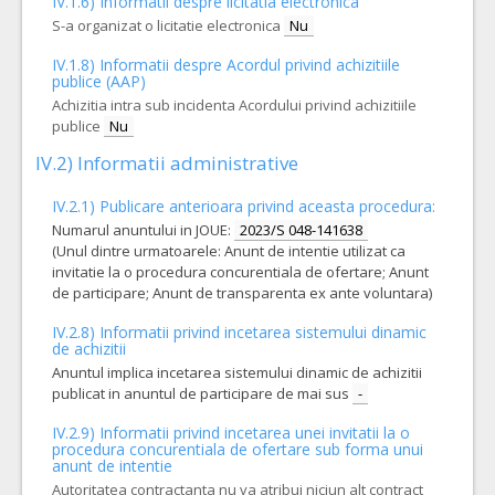
IV.1.6) Informatii despre licitatia electronica
12.
Mesa pentru cranioplastie si suruburi
(LOT-0012)
S-a organizat o licitatie electronica
Nu
Cant min si max este specificata in caietul de sarcini, al prezentei documentatii.
IV.1.8) Informatii despre Acordul privind achizitiile
COD CPV:
33184100-4 Implanturi chirurgicale (Rev.2)
publice (AAP)
Achizitia intra sub incidenta Acordului privind achizitiile
VALOAREA ESTIMATA FARA
ATRIBUIT
TVA:
publice
Nu
4.060,00 - 170.400,00 Leu
IV.2) Informatii administrative
6.
Manusi chirurgicale sterile, nepudrate
(LOT-0006)
IV.2.1) Publicare anterioara privind aceasta procedura:
Cant min si max este specificata in caietul de sarcini, al prezentei documentatii.
Numarul anuntului in JOUE:
2023/S 048-141638
COD CPV:
33141420-0 Manusi chirurgicale (Rev.2)
(Unul dintre urmatoarele: Anunt de intentie utilizat ca
invitatie la o procedura concurentiala de ofertare; Anunt
VALOAREA ESTIMATA FARA
ATRIBUIT
TVA:
de participare; Anunt de transparenta ex ante voluntara)
31.410,00 - 1.507.680,00 Leu
IV.2.8) Informatii privind incetarea sistemului dinamic
9.
Tija Eschmann utilizata pentru reintubare orotraheala
(LOT
de achizitii
Anuntul implica incetarea sistemului dinamic de achizitii
Cant min si max este specificata in caietul de sarcini, al prezentei documentatii.
publicat in anuntul de participare de mai sus
-
COD CPV:
33141200-2 Catetere (Rev.2)
IV.2.9) Informatii privind incetarea unei invitatii la o
VALOAREA ESTIMATA FARA
ATRIBUIT
procedura concurentiala de ofertare sub forma unui
TVA:
anunt de intentie
1.400,00 - 67.200,00 Leu
Autoritatea contractanta nu va atribui niciun alt contract