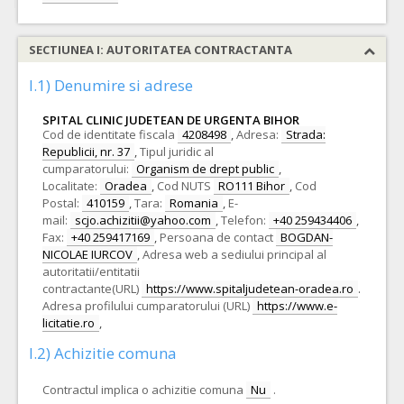
SECTIUNEA I: AUTORITATEA CONTRACTANTA
I.1) Denumire si adrese
SPITAL CLINIC JUDETEAN DE URGENTA BIHOR
Cod de identitate fiscala
4208498
,
Adresa:
Strada:
Republicii, nr. 37
,
Tipul juridic al
cumparatorului:
Organism de drept public
,
Localitate:
Oradea
,
Cod NUTS
RO111 Bihor
,
Cod
Postal:
410159
,
Tara:
Romania
,
E-
mail:
scjo.achizitii@yahoo.com
,
Telefon:
+40 259434406
,
Fax:
+40 259417169
,
Persoana de contact
BOGDAN-
NICOLAE IURCOV
,
Adresa web a sediului principal al
autoritatii/entitatii
contractante(URL)
https://www.spitaljudetean-oradea.ro
.
Adresa profilului cumparatorului (URL)
https://www.e-
licitatie.ro
,
I.2) Achizitie comuna
Contractul implica o achizitie comuna
Nu
.