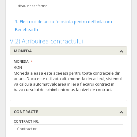
4.
Canule plastic pentru aspiratie intrauterina
(LOT-0004)
si/sau neconforme
Cant min si max este specificata in caietul de sarcini, al prezentei documentatii.
1.
Electrozi de unica folosinta pentru defibrilatoru
COD CPV:
33141220-8 Canule (Rev.2)
Benehearth
VALOAREA ESTIMATA FARA
ATRIBUIT
TVA:
Data anularii:
29.06.2023
V.2) Atribuirea contractului
800,00 - 38.400,00 Leu
Motivul anularii:
Au fost depuse numai oferte inacceptabile
MONEDA
3.
Electrozi defibrilator Philips Heartstart
(LOT-0003)
si/sau neconforme
Cant min si max este specificata in caietul de sarcini, al prezentei documentatii.
MONEDA:
RON
COD CPV:
31711140-6 Electrozi (Rev.2)
Moneda aleasa este aceeasi pentru toate contractele din
VALOAREA ESTIMATA FARA
ATRIBUIT
anunt. Daca este utilizata alta moneda decat leul, sistemul
TVA:
va calcula automat valoarea in lei a fiecarui contract in
660,00 - 31.680,00 Leu
baza cursului de schimb introdus la nivel de contract.
CONTRACTE
CONTRACT NR.