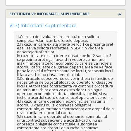
SECTIUNEA VI: INFORMATII SUPLIMENTARE
VI.3) Informatii suplimentare
1.Comisia de evaluare are dreptul de a solicita 
completari/clarificari la ofertele depuse.

2.In cazul in care exista oferte pe loc 1 ce prezinta pret 
egal, se va solicita reofertare in SEAP in vederea 
departajarii ofertelor.

In cazul in care exista oferte clasate pe loc 2 sau loc 3 
ce prezinta pret egal (avand in vedere ca numarul 
maxim al operatorilor economici cu care se va incheia 
acordul cadru este de 3(trei)), departajarea se va face 
pana la nivelul ofertei clasate pe locul I, respectiv locul 
II fara a schimba clasamentul initial.

3.Contractele subsecvente se vor încheia in functie de 
necesitati si de bugetul alocat, cu operatorul clasat pe 
locul I. Autoritatea contractanta va continua procedura 
de atribuire, chiar daca va exista doar un singur 
operator economic cu oferta admisibila pe lot, si va 
incheia acordul cadru doar cu acel operator economic.

4.In cazul in care operatorii economici semnatari ai 
acordului-cadru nu isi onoreaza obligatiile 
contractuale, autoritatea contractanta are dreptul de a 
rezilia unilateral acordul-cadru.

5.In cazul in care operatorul economic  semnatar al 
unui contract subsecvent la acordul-cadru nu isi 
onoreaza obligatiile contractuale, autoritatea 
contractanta are dreptul de a incheia contract 