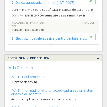
7.
Sonda autostatica mono J
(LOT-0007)
Cant min si max este specificata in caietul de sarcini, al prezentei documentatii.
COD CPV:
33181500-7 Consumabile de uz renal (Rev.2)
VALOAREA ESTIMATA FARA
ANULAT
TVA:
2.880,00 - 138.240,00 Leu
2.
Electrozi - padele adezive pentru defibrilare copil pentru Corpuls 3
Cant min si max este specificata in caietul de sarcini, al prezentei documentatii.
COD CPV:
31711140-6 Electrozi (Rev.2)
SECTIUNEA IV: PROCEDURA
VALOAREA ESTIMATA FARA
ANULAT
TVA:
288,00 - 13.824,00 Leu
IV.1) Descriere
8.
Sonde de alimentatie
(LOT-0008)
IV.1.1) Tipul procedurii
Cant min si max este specificata in caietul de sarcini, al prezentei documentatii.
Licitatie deschisa
COD CPV:
33141641-5 Sonde (Rev.2)
IV.1.3) Informatii privind un acord-cadru sau un sistem
dinamic de achizitii:
VALOAREA ESTIMATA FARA
ATRIBUIT
TVA:
Achizitia implica incheierea unui acord-cadru
3.926,00 - 188.448,00 Leu