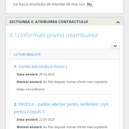
pe baza anuntului de intentie de mai sus
11.
Masca de oxigen
(LOT-0011)
Nu
Cant min si max este specificata in caietul de sarcini, al prezentei documentatii.
COD CPV:
33157110-9 Masca de oxigen (Rev.2)
SECTIUNEA V: ATRIBUIREA CONTRACTULUI
VALOAREA ESTIMATA FARA
ATRIBUIT
TVA:
V.1) Informatii privind neatribuirea
910,80 - 43.718,40 Leu
10.
Masca de oxigen cu nebulizator
(LOT-0010)
LOTURI ANULATE
Cant min si max este specificata in caietul de sarcini, al prezentei documentatii.
COD CPV:
33157110-9 Masca de oxigen (Rev.2)
7.
Sonda autostatica mono J
VALOAREA ESTIMATA FARA
ATRIBUIT
Data anularii:
29.06.2023
TVA:
9.105,00 - 437.040,00 Leu
Motivul anularii:
Au fost depuse numai oferte inacceptabile
si/sau neconforme
5.
Canule vaginale
(LOT-0005)
Cant min si max este specificata in caietul de sarcini, al prezentei documentatii.
2.
Electrozi - padele adezive pentru defibrilare copil
COD CPV:
33141220-8 Canule (Rev.2)
pentru Corpuls 3
VALOAREA ESTIMATA FARA
ATRIBUIT
TVA:
Data anularii:
22.05.2023
200,00 - 9.600,00 Leu
Motivul anularii:
Au fost depuse numai oferte inacceptabile