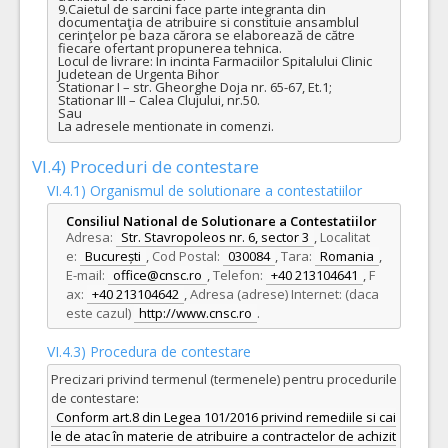
9.Caietul de sarcini face parte integranta din 
documentaţia de atribuire si constituie ansamblul 
cerinţelor pe baza cărora se elaborează de către 
fiecare ofertant propunerea tehnica.

Locul de livrare: In incinta Farmaciilor Spitalului Clinic 
Judetean de Urgenta Bihor

Stationar I – str. Gheorghe Doja nr. 65-67, Et.1;

Stationar III – Calea Clujului, nr.50.

Sau

La adresele mentionate in comenzi.
VI.4) Proceduri de contestare
VI.4.1) Organismul de solutionare a contestatiilor
Consiliul National de Solutionare a Contestatiilor
Adresa:
Str. Stavropoleos nr. 6, sector 3
,
Localitat
e:
București
,
Cod Postal:
030084
,
Tara:
Romania
,
E-mail:
office@cnsc.ro
,
Telefon:
+40 213104641
,
F
ax:
+40 213104642
,
Adresa (adrese) Internet: (daca
este cazul)
http://www.cnsc.ro
.
VI.4.3) Procedura de contestare
Precizari privind termenul (termenele) pentru procedurile
de contestare:
Conform art.8 din Legea 101/2016 privind remediile si cai
le de atac în materie de atribuire a contractelor de achizit