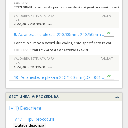
COD CPV:
33171000-9 Instrumente pentru anestezie si pentru reanimare (Rev.2
VALOAREA ESTIMATA FARA
ANULAT
TVA:
4.550,00 - 218.400,00 Leu
9.
Ac anestezie plexala 22G/80mm, 22G/50mm
(LOT-0009)
Cant min si max a acordului cadru, este specificata in caietul de sarcini, al prezentei documentatii.
COD CPV:
33141321-6 Ace de anestezie (Rev.2)
VALOAREA ESTIMATA FARA
ANULAT
TVA:
6.552,00 - 331.136,00 Leu
10.
Ac anestezie plexala 22G/100mm
(LOT-0010)
Cant min si max a acordului cadru, este specificata in caietul de sarcini, al prezentei documentatii.
COD CPV:
33141321-6 Ace de anestezie (Rev.2)
SECTIUNEA IV: PROCEDURA
VALOAREA ESTIMATA FARA
ANULAT
TVA:
IV.1) Descriere
40,00 - 4.800,00 Leu
IV.1.1) Tipul procedurii
5.
Trusa originala de 230 cm cu punga de 1000ml
(LOT-0005)
Licitatie deschisa