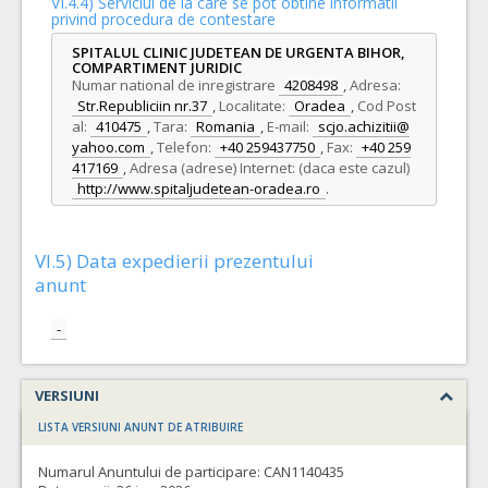
VI.4.4) Serviciul de la care se pot obtine informatii
privind procedura de contestare
SPITALUL CLINIC JUDETEAN DE URGENTA BIHOR,
COMPARTIMENT JURIDIC
Numar national de inregistrare
4208498
,
Adresa:
Str.Republiciin nr.37
,
Localitate:
Oradea
,
Cod Post
al:
410475
,
Tara:
Romania
,
E-mail:
scjo.achizitii@
yahoo.com
,
Telefon:
+40 259437750
,
Fax:
+40 259
417169
,
Adresa (adrese) Internet: (daca este cazul)
http://www.spitaljudetean-oradea.ro
.
VI.5) Data expedierii prezentului
anunt
-
VERSIUNI
LISTA VERSIUNI ANUNT DE ATRIBUIRE
Numarul Anuntului de participare:
CAN1140435