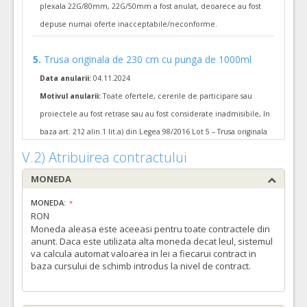
18.
Masti laringiene resterilizabile
(LOT-0018)
plexala 22G/80mm, 22G/50mm a fost anulat, deoarece au fost
Cant min si max a acordului cadru, este specificata in caietul de sarcini, al prezentei documentatii.
depuse numai oferte inacceptabile/neconforme.
COD CPV:
33171110-3 Masca de anesteziere-reanimare (Rev.2)
5.
Trusa originala de 230 cm cu punga de 1000ml
VALOAREA ESTIMATA FARA
ATRIBUIT
Data anularii:
04.11.2024
TVA:
360,00 - 14.760,00 Leu
Motivul anularii:
Toate ofertele, cererile de participare sau
proiectele au fost retrase sau au fost considerate inadmisibile, In
11.
Umidificator in sistem inchis cu apa sterila si adaptor pentru barbotor 550ml
baza art. 212 alin.1 lit.a) din Legea 98/2016 Lot 5 – Trusa originala
Cant min si max a acordului cadru, este specificata in caietul de sarcini, al prezentei documentatii.
de 230cm cu punga de 1000ml, a fost anulat, deoarece au fost
V.2) Atribuirea contractului
COD CPV:
33157000-5 Oxigenoterapie si asistenta respiratorie (Rev.2)
depuse numai oferte inacceptabile/neconforme.
MONEDA
VALOAREA ESTIMATA FARA
ATRIBUIT
TVA:
17.
Masti faciale pentru balon ventilatie Nou nascut
MONEDA:
18.200,00 - 873.600,00 Leu
RON
Data anularii:
19.08.2024
Moneda aleasa este aceeasi pentru toate contractele din
6.
Obturator bronsic pentru ventilatie de plaman unic
(LOT-00
Motivul anularii:
Lotul a fost anulat administrativ
anunt. Daca este utilizata alta moneda decat leul, sistemul
Cant min si max a acordului cadru, este specificata in caietul de sarcini, al prezentei documentatii.
va calcula automat valoarea in lei a fiecarui contract in
baza cursului de schimb introdus la nivel de contract.
COD CPV:
33141641-5 Sonde (Rev.2)
13.
Prelungitoare pe borcanele colectoare
VALOAREA ESTIMATA FARA
ATRIBUIT
Data anularii:
19.08.2024
TVA: