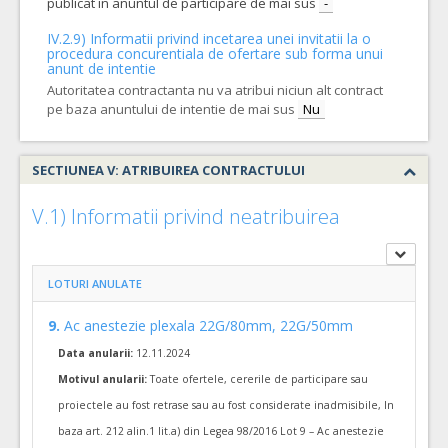
publicat in anuntul de participare de mai sus
-
Cant min si max a acordului cadru, este specificata in caietul de sarcini, al prezentei documentatii.
IV.2.9) Informatii privind incetarea unei invitatii la o
COD CPV:
procedura concurentiala de ofertare sub forma unui
33171000-9 Instrumente pentru anestezie si pentru reanimare (Rev.2
anunt de intentie
Autoritatea contractanta nu va atribui niciun alt contract
VALOAREA ESTIMATA FARA
ATRIBUIT
TVA:
pe baza anuntului de intentie de mai sus
Nu
12.575,00 - 603.600,00 Leu
4.
Trusa originala 260 cm pentru administrarea nutritiei enterale cu multiconector
SECTIUNEA V: ATRIBUIREA CONTRACTULUI
Cant min si max a acordului cadru, este specificata in caietul de sarcini, al prezentei documentatii.
COD CPV:
33141624-0 Truse de administrare (Rev.2)
V.1) Informatii privind neatribuirea
VALOAREA ESTIMATA FARA
ATRIBUIT
TVA:
3.900,00 - 187.200,00 Leu
LOTURI ANULATE
7.
Sonde iot flexometalice
(LOT-0007)
9.
Ac anestezie plexala 22G/80mm, 22G/50mm
Cant min si max a acordului cadru, este specificata in caietul de sarcini, al prezentei documentatii.
Data anularii:
12.11.2024
COD CPV:
33141641-5 Sonde (Rev.2)
Motivul anularii:
Toate ofertele, cererile de participare sau
VALOAREA ESTIMATA FARA
ATRIBUIT
TVA:
proiectele au fost retrase sau au fost considerate inadmisibile, In
715,00 - 34.840,00 Leu
baza art. 212 alin.1 lit.a) din Legea 98/2016 Lot 9 – Ac anestezie