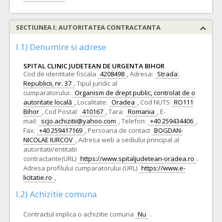
SECTIUNEA I: AUTORITATEA CONTRACTANTA
I.1) Denumire si adrese
SPITAL CLINIC JUDETEAN DE URGENTA BIHOR
Cod de identitate fiscala
4208498
,
Adresa:
Strada:
Republicii, nr. 37
,
Tipul juridic al
cumparatorului:
Organism de drept public, controlat de o
autoritate locală
,
Localitate:
Oradea
,
Cod NUTS
RO111
Bihor
,
Cod Postal:
410167
,
Tara:
Romania
,
E-
mail:
scjo.achizitii@yahoo.com
,
Telefon:
+40 259434406
,
Fax:
+40 259417169
,
Persoana de contact
BOGDAN-
NICOLAE IURCOV
,
Adresa web a sediului principal al
autoritatii/entitatii
contractante(URL)
https://www.spitaljudetean-oradea.ro
.
Adresa profilului cumparatorului (URL)
https://www.e-
licitatie.ro
,
I.2) Achizitie comuna
Contractul implica o achizitie comuna
Nu
.