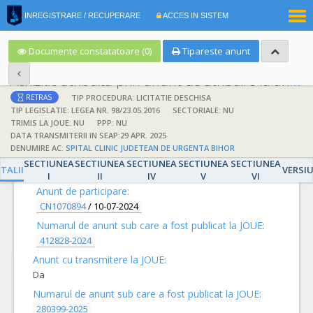
|
INREGISTRARE / RECUPERARE
ACCES IN SISTEM
RO
EN
Documente constatatoare (0)
Tipareste anunt
Achizitie atribuita prin anunt de atribuire la anunt de participare
TIP PROCEDURA: LICITATIE DESCHISA
RETRAS
TIP LEGISLATIE: LEGEA NR. 98/23.05.2016
SECTORIALE: NU
TRIMIS LA JOUE: NU
PPP: NU
DATA TRANSMITERII IN SEAP:29 APR. 2025
DENUMIRE AC:
SPITAL CLINIC JUDETEAN DE URGENTA BIHOR
DETALII
SECTIUNEA
SECTIUNEA
SECTIUNEA
SECTIUNEA
SECTIUNEA
TALII
VERSI
I
II
IV
V
VI
Anunt de participare:
CN1070894
/
10-07-2024
Numarul de anunt sub care a fost publicat la JOUE:
412828-2024
Anunt cu transmitere la JOUE:
Da
Numarul de anunt sub care a fost publicat la JOUE:
280399-2025