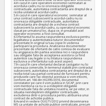
4.In cazul in care operatorii economici semnatari ai 
acordului-cadru nu isi onoreaza obligatiile 
contractuale, autoritatea contractanta are dreptul de a 
rezilia unilateral acordul-cadru.

5.In cazul in care operatorul economic  semnatar al 
unui contract subsecvent la acordul-cadru nu isi 
onoreaza obligatiile contractuale, autoritatea 
contractanta are dreptul de a incheia contract 
subsecvent la acordul-cadru, cu operatorul economic 
clasat pe urmatorul loc, dupa ce, in prealabil acel 
operator economic a fost consultat.

6.Ofertantul îsi asuma raspunderea exclusiva pentru 
legalitatea si autenticitatea tuturor documentelor 
prezentate în original si/sau copie în vederea 
participarii la procedura. Analizarea documentelor 
prezentate de ofertanti de catre comisia de evaluare 
nu angajeaza din partea acesteia nici o raspundere 
sau obligatie fata de acceptarea acestora ca fiind 
autentice sau legale si nu înlatura raspunderea 
exclusiva a ofertantului sub acest aspect.

7.În cazul în care ofertantul declarat castigator nu îsi 
onoreaza comenzile, în termenul stabilit prin contractul 
subsecvent, autoritatea contractanta are dreptul de a 
rezilia total sau partial contractul de furnizare pentru 
produsele care fac obiectul acestuia si vom intocmi, 
conform art. 166 din HG395/2016, documentul 
constatator pe care il vom publica in SICAP, prin care 
vom mentiona ca nu si-a indeplinit obligatiile 
contractuale fata de unitatea noastra, iar pe viitor, in 
situatia neindeplinirii obligatiilor contractuale, 
excluderea dintr-o procedura pentru atribuirea unui 
contract de achizitie publica.

8.Avand in vedere OUG71/2012 privind desemnarea 
MS ca unitate de achizitii publice centralizate, precum 