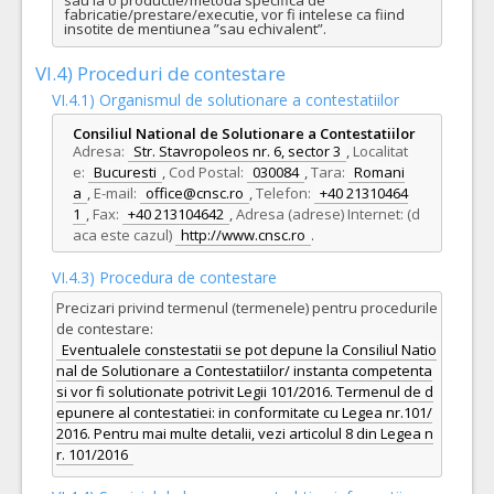
fabricatie/prestare/executie, vor fi intelese ca fiind 
insotite de mentiunea ”sau echivalent”.
VI.4) Proceduri de contestare
VI.4.1) Organismul de solutionare a contestatiilor
Consiliul National de Solutionare a Contestatiilor
Adresa:
Str. Stavropoleos nr. 6, sector 3
,
Localitat
e:
Bucuresti
,
Cod Postal:
030084
,
Tara:
Romani
a
,
E-mail:
office@cnsc.ro
,
Telefon:
+40 21310464
1
,
Fax:
+40 213104642
,
Adresa (adrese) Internet: (d
aca este cazul)
http://www.cnsc.ro
.
VI.4.3) Procedura de contestare
Precizari privind termenul (termenele) pentru procedurile
de contestare:
Eventualele constestatii se pot depune la Consiliul Natio
nal de Solutionare a Contestatiilor/ instanta competenta
si vor fi solutionate potrivit Legii 101/2016. Termenul de d
epunere al contestatiei: in conformitate cu Legea nr.101/
2016. Pentru mai multe detalii, vezi articolul 8 din Legea n
r. 101/2016