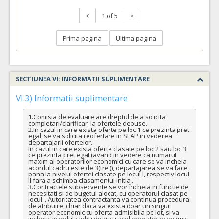
<
1 of 5
>
Prima pagina
Ultima pagina
SECTIUNEA VI: INFORMATII SUPLIMENTARE
VI.3) Informatii suplimentare
1.Comisia de evaluare are dreptul de a solicita 
completari/clarificari la ofertele depuse.

2.In cazul in care exista oferte pe loc 1 ce prezinta pret 
egal, se va solicita reofertare in SEAP in vederea 
departajarii ofertelor.

In cazul in care exista oferte clasate pe loc 2 sau loc 3 
ce prezinta pret egal (avand in vedere ca numarul 
maxim al operatorilor economici cu care se va incheia 
acordul cadru este de 3(trei)), departajarea se va face 
pana la nivelul ofertei clasate pe locul I, respectiv locul 
II fara a schimba clasamentul initial.

3.Contractele subsecvente se vor încheia in functie de 
necesitati si de bugetul alocat, cu operatorul clasat pe 
locul I. Autoritatea contractanta va continua procedura 
de atribuire, chiar daca va exista doar un singur 
operator economic cu oferta admisibila pe lot, si va 
incheia acordul cadru doar cu acel operator economic.
