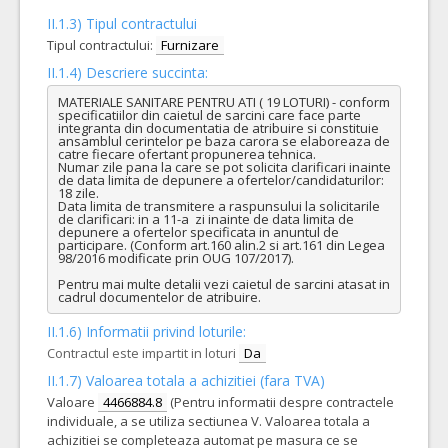
II.1.3) Tipul contractului
Tipul contractului:
Furnizare
II.1.4) Descriere succinta:
MATERIALE SANITARE PENTRU ATI ( 19 LOTURI) - conform 
specificatiilor din caietul de sarcini care face parte 
integranta din documentatia de atribuire si constituie 
ansamblul cerintelor pe baza carora se elaboreaza de 
catre fiecare ofertant propunerea tehnica.

Numar zile pana la care se pot solicita clarificari inainte 
de data limita de depunere a ofertelor/candidaturilor: 
18 zile.

Data limita de transmitere a raspunsului la solicitarile 
de clarificari: in a 11-a  zi inainte de data limita de 
depunere a ofertelor specificata in anuntul de 
participare. (Conform art.160 alin.2 si art.161 din Legea 
98/2016 modificate prin OUG 107/2017).

Pentru mai multe detalii vezi caietul de sarcini atasat in 
cadrul documentelor de atribuire.
II.1.6) Informatii privind loturile:
Contractul este impartit in loturi
Da
II.1.7) Valoarea totala a achizitiei (fara TVA)
Valoare
4466884.8
(Pentru informatii despre contractele
individuale, a se utiliza sectiunea V. Valoarea totala a
achizitiei se completeaza automat pe masura ce se