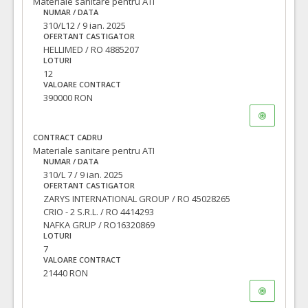
Materiale sanitare pentru ATI
NUMAR / DATA
VALOAREA ESTIMATA FARA
ATRIBUIT
310/L12 / 9 ian. 2025
TVA:
8.125,00 - 390.000,00 Leu
OFERTANT CASTIGATOR
HELLIMED / RO 4885207
14.
Sistem colector beckler steril cu capac si tubulatura pvc 150cm
LOTURI
12
Cant min si max a acordului cadru, este specificata in caietul de sarcini, al prezentei documentatii.
VALOARE CONTRACT
390000 RON
COD CPV:
33171000-9 Instrumente pentru anestezie si pentru reanimare (Rev.2
VALOAREA ESTIMATA FARA
ATRIBUIT
CONTRACT CADRU
TVA:
8.450,00 - 405.600,00 Leu
Materiale sanitare pentru ATI
NUMAR / DATA
310/L 7 / 9 ian. 2025
OFERTANT CASTIGATOR
ZARYS INTERNATIONAL GROUP / RO 45028265
CRIO - 2 S.R.L. / RO 4414293
NAFKA GRUP / RO16320869
LOTURI
7
VALOARE CONTRACT
21440 RON