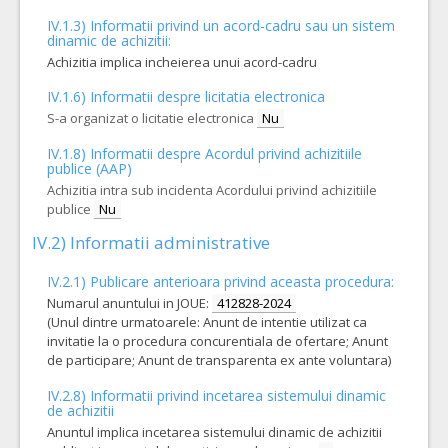
Cant min si max a acordului cadru, este specificata in caietul de sarcini, al prezentei documentatii.
IV.1.3) Informatii privind un acord-cadru sau un sistem
COD CPV:
33141624-0 Truse de administrare (Rev.2)
dinamic de achizitii:
VALOAREA ESTIMATA FARA
ANULAT
Achizitia implica incheierea unui acord-cadru
TVA:
12.400,00 - 595.200,00 Leu
IV.1.6) Informatii despre licitatia electronica
S-a organizat o licitatie electronica
Nu
17.
Masti faciale pentru balon ventilatie Nou nascut
(LOT-001
Cant min si max a acordului cadru, este specificata in caietul de sarcini, al prezentei documentatii.
IV.1.8) Informatii despre Acordul privind achizitiile
publice (AAP)
COD CPV:
Achizitia intra sub incidenta Acordului privind achizitiile
33171110-3 Masca de anesteziere-reanimare (Rev.2)
publice
Nu
VALOAREA ESTIMATA FARA
ANULAT
TVA:
IV.2) Informatii administrative
4,80 - 96,00 Leu
IV.2.1) Publicare anterioara privind aceasta procedura:
1.
Cateter venos central codate color si linie de inalta presiune
Numarul anuntului in JOUE:
412828-2024
Cant min si max a acordului cadru, este specificata in caietul de sarcini, al prezentei documentatii.
(Unul dintre urmatoarele: Anunt de intentie utilizat ca
invitatie la o procedura concurentiala de ofertare; Anunt
COD CPV:
33141200-2 Catetere (Rev.2)
de participare; Anunt de transparenta ex ante voluntara)
VALOAREA ESTIMATA FARA
ATRIBUIT
TVA:
IV.2.8) Informatii privind incetarea sistemului dinamic
1.131,00 - 54.288,00 Leu
de achizitii
Anuntul implica incetarea sistemului dinamic de achizitii
15.
Truse anestezie peridurala continua
(LOT-0015)