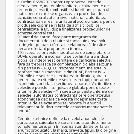
si Ordinul 658/2013 pentru aprobarea Listei de 
medicamente, materiale sanitare, echipamente de 
protectie, servicii, combustibil si lubrifianti pt parcul 
auto, pentru care se organizeaza proceduri de 
achizitie centralizate la nivel national, autoritatea 
contractanta va rezilia unilateral acordul-cadru pentru 
produsele cuprinse in lista de achizitii publice 
centralizate la MS, dupa finalizarea procedurilor de 
achizitie centralizate. 

9.Caietul de sarcini face parte integranta din 
documentaţia de atribuire si constituie ansamblul 
cerinţelor pe baza cărora se elaborează de către 
fiecare ofertant propunerea tehnica.

10.In ceea ce priveste modalitatea de completare a 
DUAE, operatorii economici se vor limita la a indica 
global ca indeplinesc cerintele de calificare/selectie, 
fara sa trebuiasca sa completeze nicio alta sectiune 
din partea IV - A,B,C,D. Prezenta mentiune este in 
conformitate cu mentiunile din DUAE, Partea IV: « 
Criteriile de selectie » sectiunea: Indicatie globala 
pentru toate criteriile de selectie. In fapt, operatorii 
economici vor bifa la sectiunea « partea IV criteriile de 
selectie » punctul - a: Indicatie globala pentru toate 
criteriile de selectie – “În ceea ce priveste criteriile de 
selectie, autoritatea contractanta cere operatorului 
economic sa declare ca Acesta îndeplineste toate 
criteriile de selectie impuse indicate în anuntul 
relevant sau în documentele achizitiei mentionate în 
anunt.”

Cerintele tehnice definite la nivelul anuntului de 
participare, caietului de sarcini sau altor documente 
complementare, prin trimiterea standardelor, la un 
anumit producator, la marci, brevete, tipuri, la o origine 
sau la o productie/metoda specifica de 