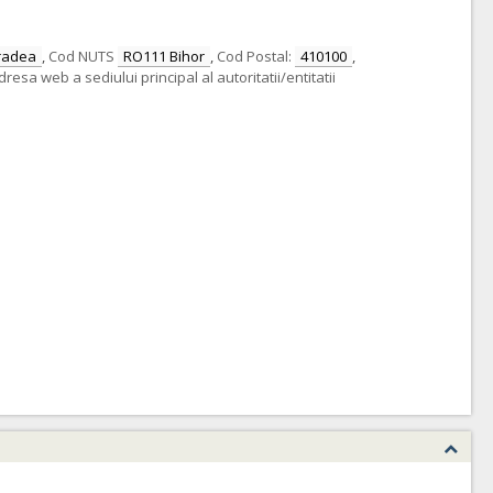
radea
,
Cod NUTS
RO111 Bihor
,
Cod Postal:
410100
,
dresa web a sediului principal al autoritatii/entitatii