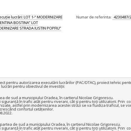
xecuție lucrări: LOT 1-“ MODERNIZARE
Numar de referinta:
4230487/
ENTINA BOSTINA” LOT
DERNIZARE STRADA IUSTIN POPFIU”
ect pentru autorizarea executării lucrărilor (PAC/DTAC), proiect tehnic pentru
ucrări pentru obiectivul de investiții:

 de sud a municipiului Oradea, în cartierul Nicolae Grigorescu.

iguranță în trafic atât pentru riverani, cât și pentru toți utilizatorii. Prin  c
ate, astfel prin modernizarea acestei străzi se va fluidiza traficul, se vor
rescând confortul cetățenilor.

8.2022.

artea de sud a municipiului Oradea, în cartierul Nicolae Grigorescu.

iguranță în trafic atât pentru riverani, cât și pentru toți utilizatorii. Prin  c