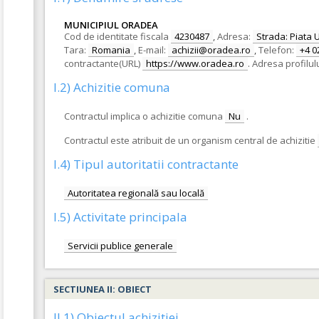
MUNICIPIUL ORADEA
Cod de identitate fiscala
4230487
,
Adresa:
Strada: Piata Un
Tara:
Romania
,
E-mail:
achizii@oradea.ro
,
Telefon:
+4 0
contractante(URL)
https://www.oradea.ro
.
Adresa profilul
I.2) Achizitie comuna
Contractul implica o achizitie comuna
Nu
.
Contractul este atribuit de un organism central de achizitie
I.4) Tipul autoritatii contractante
Autoritatea regională sau locală
I.5) Activitate principala
Servicii publice generale
SECTIUNEA II: OBIECT
II.1) Obiectul achizitiei