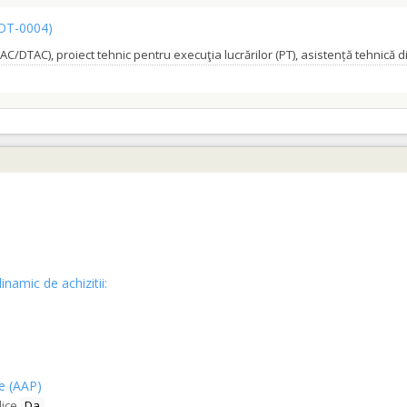
OT-0004)
(LOT-0001)
INA”
(LOT-0002)
inamic de achizitii:
ce (AAP)
lice
Da