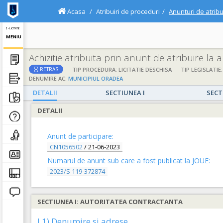
Acasa
Atribuiri de proceduri
Anunturi de atribu
E - LICITATIE
MENIU
Achizitie atribuita prin anunt de atribuire la
TIP PROCEDURA: LICITATIE DESCHISA
TIP LEGISLATIE:
RETRAS
DENUMIRE AC:
MUNICIPIUL ORADEA
DETALII
SECTIUNEA I
SECT
DETALII
Anunt de participare:
CN1056502
/
21-06-2023
Numarul de anunt sub care a fost publicat la JOUE:
2023/S 119-372874
SECTIUNEA I: AUTORITATEA CONTRACTANTA
I.1) Denumire si adrese