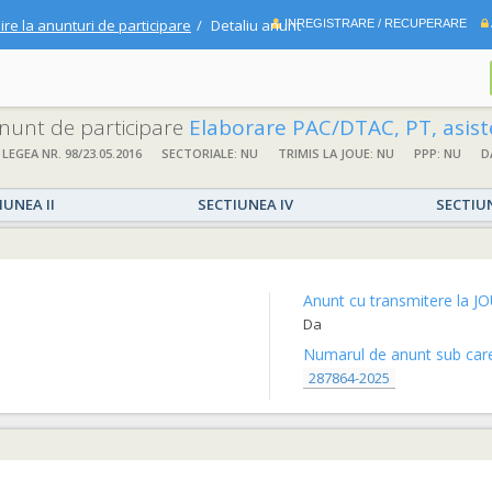
ire la anunturi de participare
Detaliu anunt
INREGISTRARE / RECUPERARE
 anunt de participare
Elaborare PAC/DTAC, PT, asistență tehnică proiectant și execuție lucrări: LOT 1-“ MODERNIZARE STRADA NICOLAE TOMA”
 LEGEA NR. 98/23.05.2016
SECTORIALE: NU
TRIMIS LA JOUE: NU
PPP: NU
D
IUNEA II
SECTIUNEA IV
SECTIU
Anunt cu transmitere la JO
Da
Numarul de anunt sub care 
287864-2025