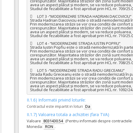
corespunzător. Majoritatea străzilor din zonă sunt moderniz
avea un aspect plăcut și modern, se va reduce poluarea, c
Studiul de fezabilitate a fost aprobat prin HCL nr. 709/25.0
	LOT 3 -“MODERNIZARE STRADA HADRIAN DAICOVICIU”

Strada Hadrian Daicoviciu este o stradă nemodernizată în 
Prin modernizarea străzii se vor crea condiții de confort și s
corespunzător. Majoritatea străzilor din zonă sunt moderniz
avea un aspect plăcut și modern, se va reduce poluarea, c
Studiul de fezabilitate a fost aprobat prin HCL nr. 710/25.0
	LOT 4 - “MODERNIZARE STRADA IUSTIN POPFIU”

Strada Iustin Popfiu este o stradă nemodernizată în partea
Prin modernizarea străzii se vor crea condiții de confort și s
corespunzător. Majoritatea străzilor din zonă sunt moderniz
avea un aspect plăcut și modern, se va reduce poluarea, c
Studiul de fezabilitate a fost aprobat prin HCL nr. 708/25.0
	LOT 5 -“MODERNIZARE STRADA RADU GRECEANU”  

Strada Radu Greceanu este o stradă nemodernizată în part
Prin modernizarea străzii se vor crea condiții de confort și s
corespunzător. Majoritatea străzilor din zonă sunt moderniz
avea un aspect plăcut și modern, se va reduce poluarea, c
Studiul de fezabilitate a fost aprobat prin HCL nr. 1092/24
II.1.6) Informatii privind loturile:
Contractul este impartit in loturi
Da
II.1.7) Valoarea totala a achizitiei (fara TVA)
Valoare
8031430.54
(Pentru informatii despre contractele
Moneda:
RON
.