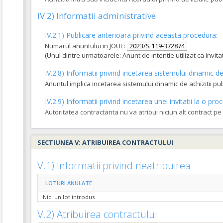
IV.2) Informatii administrative
IV.2.1) Publicare anterioara privind aceasta procedura:
Numarul anuntului in JOUE:
2023/S 119-372874
(Unul dintre urmatoarele: Anunt de intentie utilizat ca invi
IV.2.8) Informatii privind incetarea sistemului dinamic de 
Anuntul implica incetarea sistemului dinamic de achizitii pu
IV.2.9) Informatii privind incetarea unei invitatii la o 
Autoritatea contractanta nu va atribui niciun alt contract p
SECTIUNEA V: ATRIBUIREA CONTRACTULUI
V.1) Informatii privind neatribuirea
LOTURI ANULATE
Nici un lot introdus
V.2) Atribuirea contractului