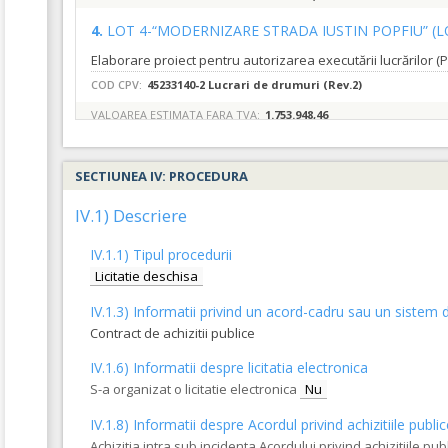
4.
LOT 4-“MODERNIZARE STRADA IUSTIN POPFIU”
(L
COD CPV:
45233140-2 Lucrari de drumuri (Rev.2)
VALOAREA ESTIMATA FARA TVA:
1.753.948,46
1.
LOT 1-“ MODERNIZARE STRADA NICOLAE TOMA”
SECTIUNEA IV: PROCEDURA
COD CPV:
45233140-2 Lucrari de drumuri (Rev.2)
IV.1) Descriere
VALOAREA ESTIMATA FARA TVA:
1.199.484,32
IV.1.1) Tipul procedurii
2.
LOT 2- “MODERNIZARE STRADA VALENTINA BOST
Licitatie deschisa
IV.1.3) Informatii privind un acord-cadru sau un sistem d
COD CPV:
45233140-2 Lucrari de drumuri (Rev.2)
Contract de achizitii publice
VALOAREA ESTIMATA FARA TVA:
1.053.927,57
IV.1.6) Informatii despre licitatia electronica
S-a organizat o licitatie electronica
Nu
IV.1.8) Informatii despre Acordul privind achizitiile publi
Achizitia intra sub incidenta Acordului privind achizitiile pub