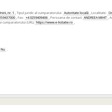
irii, nr. 1
,
Tipul juridic al cumparatorului:
Autoritate locală
,
Localitate:
O
259437000
,
Fax:
+4 0259409406
,
Persoana de contact
ANDREEA MIHIT
,
A
ui cumparatorului (URL)
https://www.e-licitatie.ro
,
Nu
.