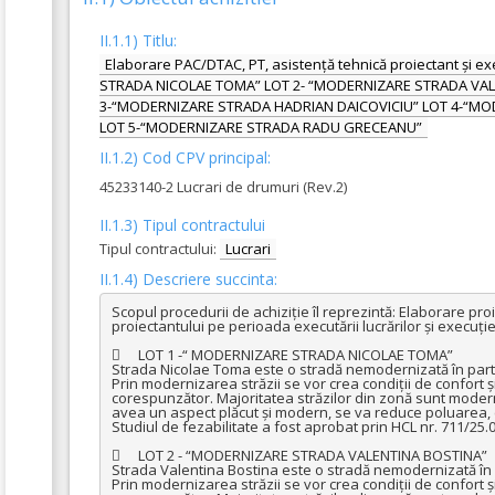
II.1.1) Titlu:
Elaborare PAC/DTAC, PT, asistență tehnică proiectant și e
STRADA NICOLAE TOMA” LOT 2- “MODERNIZARE STRADA VAL
3-“MODERNIZARE STRADA HADRIAN DAICOVICIU” LOT 4-“MO
LOT 5-“MODERNIZARE STRADA RADU GRECEANU”
II.1.2) Cod CPV principal:
45233140-2 Lucrari de drumuri (Rev.2)
II.1.3) Tipul contractului
Tipul contractului:
Lucrari
II.1.4) Descriere succinta:
Scopul procedurii de achiziție îl reprezintă: Elaborare proi
proiectantului pe perioada executării lucrărilor și execuție l
	LOT 1 -“ MODERNIZARE STRADA NICOLAE TOMA”

Strada Nicolae Toma este o stradă nemodernizată în partea
Prin modernizarea străzii se vor crea condiții de confort și s
corespunzător. Majoritatea străzilor din zonă sunt moderniz
avea un aspect plăcut și modern, se va reduce poluarea, c
Studiul de fezabilitate a fost aprobat prin HCL nr. 711/25.0
	LOT 2 - “MODERNIZARE STRADA VALENTINA BOSTINA”

Strada Valentina Bostina este o stradă nemodernizată în p
Prin modernizarea străzii se vor crea condiții de confort și s