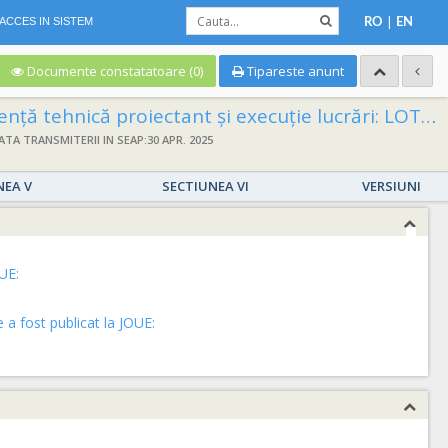
|
ACCES IN SISTEM
RO
EN
Documente constatatoare (0)
Tipareste anunt
 LOT 2- “MODERNIZARE STRADA VALENTINA BOSTINA” LOT 3-“MODERNIZARE STRADA HADRIAN DAICOVICIU” LOT 4-“MODERNIZARE STRADA IUSTIN POPFIU” LOT 5-“MODERNIZARE STRADA RADU GRECEANU”
ATA TRANSMITERII IN SEAP:30 APR. 2025
NEA V
SECTIUNEA VI
VERSIUNI
UE:
a fost publicat la JOUE: