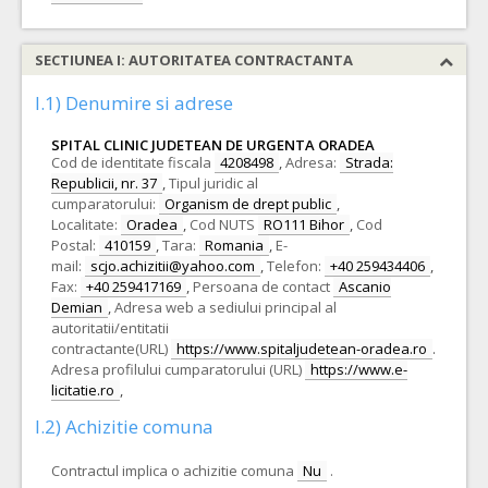
SECTIUNEA I: AUTORITATEA CONTRACTANTA
I.1) Denumire si adrese
SPITAL CLINIC JUDETEAN DE URGENTA ORADEA
Cod de identitate fiscala
4208498
,
Adresa:
Strada:
Republicii, nr. 37
,
Tipul juridic al
cumparatorului:
Organism de drept public
,
Localitate:
Oradea
,
Cod NUTS
RO111 Bihor
,
Cod
Postal:
410159
,
Tara:
Romania
,
E-
mail:
scjo.achizitii@yahoo.com
,
Telefon:
+40 259434406
,
Fax:
+40 259417169
,
Persoana de contact
Ascanio
Demian
,
Adresa web a sediului principal al
autoritatii/entitatii
contractante(URL)
https://www.spitaljudetean-oradea.ro
.
Adresa profilului cumparatorului (URL)
https://www.e-
licitatie.ro
,
I.2) Achizitie comuna
Contractul implica o achizitie comuna
Nu
.