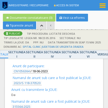
|
INREGISTRARE / RECUPERARE
ACCES IN SISTEM
RO
EN
Documente constatatoare (0)
Vezi ca eForms
Tipareste anunt
Achizitie atribuita prin anunt de atribuire la anunt de participare
TIP PROCEDURA: LICITATIE DESCHISA
PUBLICAT
TIP LEGISLATIE: LEGEA NR. 98/23.05.2016
SECTORIALE: NU
TRIMIS LA JOUE: DA
PPP: NU
DATA TRANSMITERII IN SEAP:15 MAI 2025
DENUMIRE AC:
SPITAL CLINIC JUDETEAN DE URGENTA ORADEA
SECTIUNEA
SECTIUNEA
SECTIUNEA
SECTIUNEA
SECTIUNEA
DETALII
TALII
VERSI
I
II
IV
V
VI
Anunt de participare:
CN1056364
/
18-06-2023
Numarul de anunt sub care a fost publicat la JOUE:
2023/S 118-370520
Anunt cu transmitere la JOUE:
Da
Numarul de anunt sub care a fost publicat la JOUE:
315564-2025