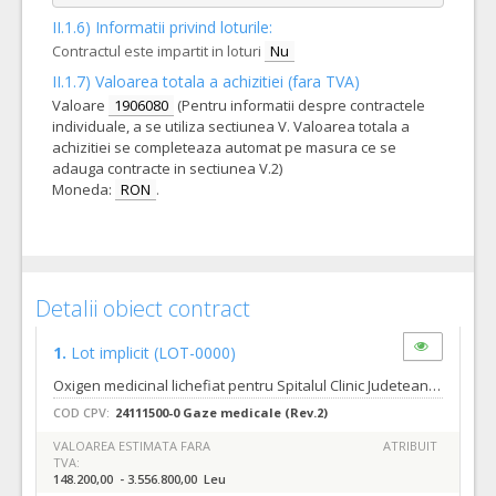
II.1.6) Informatii privind loturile:
Contractul este impartit in loturi
Nu
II.1.7) Valoarea totala a achizitiei (fara TVA)
Valoare
1906080
(Pentru informatii despre contractele
individuale, a se utiliza sectiunea V. Valoarea totala a
achizitiei se completeaza automat pe masura ce se
adauga contracte in sectiunea V.2)
Moneda:
RON
.
Detalii obiect contract
1.
Lot implicit
(LOT-0000)
Oxigen medicinal lichefiat pentru Spitalul Clinic Judetean de Urgenta Bihor- acord cadru pentru 24 luni conform specificatiilor tehnice si cantitatilor din caietul de sarcini si centralizatorul atasate. Numar zile pana la care se pot solicita clarificari inainte de data limita de depunere a ofertelor/candidaturilor- 20 zile. Cerintele tehnice si specifice impreuna cu cantitatile estimate sunt detaliate in caietul de sarcini si in centralizator. Data limita de transmitere a raspunsului la solicitarile de clarificari de catre autoritatea contractanta: cu 11 zile inainte de data limita de depunere a ofertelor specificata in invitatia de participare.(Conform art.160 alin.2 si art.161 din Legea 98/2016 modificate prin OUG 107/2017).
COD CPV:
24111500-0 Gaze medicale (Rev.2)
VALOAREA ESTIMATA FARA
ATRIBUIT
TVA:
148.200,00 - 3.556.800,00 Leu