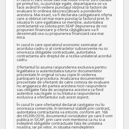
pe primul loc, cu punctaje egale, departajarea se va 
face având în vedere punctajul obţinut la factorii de 
evaluare în ordinea descrescătoare a ponderilor 
acestora. Mai exact, va fi declarata castigatoare oferta 
care a obtinut cel mai mare punctaj la factorul pret. În 
situaţia în care egalitatea se menţine, autoritatea 
contractantă va solicita prin SEAP depunerea de noi 
propuneri financiare şi oferta câştigătoare va fi 
desemnată cea cu propunerea financiară cea mai 
mica.

In cazul in care operatorul economic semnatar al 
acordului-cadru si al contractelor subsecvente nu isi 
onoreaza obligatiile contractuale, autoritatea 
contractanta are dreptul de a rezilia unilateral acordul-
cadru.

Ofertantul îsi asuma raspunderea exclusiva pentru 
legalitatea si autenticitatea tuturor documentelor 
prezentate în original si/sau copie în vederea 
participarii la procedura. Analizarea documentelor 
prezentate de ofertanti de catre comisia de evaluare 
nu angajeaza din partea acesteia nicio raspundere 
sau obligatie fata de acceptarea acestora ca fiind 
autentice sau legale si nu înlatura raspunderea 
exclusiva a ofertantului sub acest aspect.

În cazul în care ofertantul declarat castigator nu îsi 
onoreaza comenzile, în termenul stabilit prin contract, 
autoritatea contractanta va intocmi, conform art. 166 
din HG395/2016, documentul constatator pe care il vom 
publica in SICAP, prin care vom mentiona ca nu si-a 
indeplinit obligatiile contractuale fata de unitatea 
noastra, iar pe viitor, in situatia neindeplinirii 