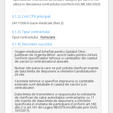
utliza in derularea contractului (conform HG NR.342/2022)
Da
Nu
II.1.2) Cod CPV principal:
24111500-0 Gaze medicale (Rev.2)
II.1.3) Tipul contractului
Tipul contractului:
Furnizare
II.1.4) Descriere succinta:
Oxigen medicinal lichefiat pentru Spitalul Clinic 
Judetean de Urgenta Bihor- acord cadru pentru 24 luni 
conform specificatiilor tehnice si cantitatilor din caietul 
de sarcini si centralizatorul atasate. 

Numar zile pana la care se pot solicita clarificari inainte 
de data limita de depunere a ofertelor/candidaturilor- 
20 zile.

Cerintele tehnice si specifice impreuna cu cantitatile 
estimate sunt detaliate in caietul de sarcini si in 
centralizator.

Data limita de transmitere a raspunsului la solicitarile 
de clarificari de catre autoritatea contractanta: cu 11 
zile inainte de data limita de depunere a ofertelor 
specificata in invitatia de participare.(Conform art.160 
alin.2 si art.161 din Legea 98/2016 modificate prin OUG 
107/2017).