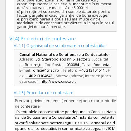
c) prin depunerea la casierie a unor sume în numerar 
dacă valoarea este mai mică de 5.000 lei;

d) prin reţineri succesive din sumele datorate pentru 
facturi parţiale, în cazul garanţiei de bună execuţie;

e) prin combinarea a două sau mai multe dintre 
modalităţile de constituire prevăzute la lit. a)-c), în cazul 
garanţiei de bună execuţie.
VI.4) Proceduri de contestare
VI.4.1) Organismul de solutionare a contestatiilor
Consiliul National de Solutionare a Contestatiilor
Adresa:
Str. Stavropoleos nr. 6, sector 3
,
Localitat
e:
București
,
Cod Postal:
030084
,
Tara:
Romania
,
E-mail:
office@cnsc.ro
,
Telefon:
+40 213104641
,
F
ax:
+40 213104642
,
Adresa (adrese) Internet: (daca
este cazul)
http://www.cnsc.ro
.
VI.4.3) Procedura de contestare
Precizari privind termenul (termenele) pentru procedurile
de contestare:
Eventualele constestatii se pot depune la Consiliul Natio
nal de Solutionare a Contestatiilor/ instanta competenta
si vor fi solutionate potrivit Legii 101/2016. Termenul de d
epunere al contestatiei: in conformitate cu Legea nr.101/