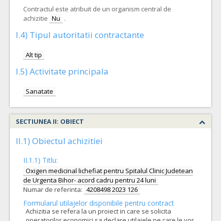
Contractul este atribuit de un organism central de
achizitie
Nu
.
I.4) Tipul autoritatii contractante
Alt tip
I.5) Activitate principala
Sanatate
SECTIUNEA II: OBIECT
II.1) Obiectul achizitiei
II.1.1) Titlu:
Oxigen medicinal lichefiat pentru Spitalul Clinic Judetean
de Urgenta Bihor- acord cadru pentru 24 luni
Numar de referinta:
4208498 2023 126
Formularul utilajelor disponibile pentru contract
Achizitia se refera la un proiect in care se solicita
operatorilor economici sa declare utilajele pe care le vor