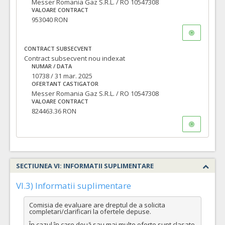
Messer Romania Gaz S.R.L. / RO 10547308
VALOARE CONTRACT
953040 RON
CONTRACT SUBSECVENT
Contract subsecvent nou indexat
NUMAR / DATA
10738 / 31 mar. 2025
OFERTANT CASTIGATOR
Messer Romania Gaz S.R.L. / RO 10547308
VALOARE CONTRACT
824463.36 RON
SECTIUNEA VI: INFORMATII SUPLIMENTARE
VI.3) Informatii suplimentare
Comisia de evaluare are dreptul de a solicita 
completari/clarificari la ofertele depuse.

În cazul în care două sau mai multe oferte sunt clasate 