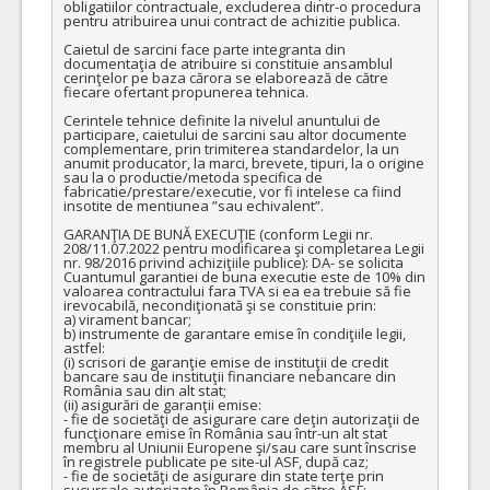
obligatiilor contractuale, excluderea dintr-o procedura 
pentru atribuirea unui contract de achizitie publica.

Caietul de sarcini face parte integranta din 
documentaţia de atribuire si constituie ansamblul 
cerinţelor pe baza cărora se elaborează de către 
fiecare ofertant propunerea tehnica.

Cerintele tehnice definite la nivelul anuntului de 
participare, caietului de sarcini sau altor documente 
complementare, prin trimiterea standardelor, la un 
anumit producator, la marci, brevete, tipuri, la o origine 
sau la o productie/metoda specifica de 
fabricatie/prestare/executie, vor fi intelese ca fiind 
insotite de mentiunea ”sau echivalent”.

GARANŢIA DE BUNĂ EXECUŢIE (conform Legii nr. 
208/11.07.2022 pentru modificarea şi completarea Legii 
nr. 98/2016 privind achiziţiile publice): DA- se solicita

Cuantumul garantiei de buna executie este de 10% din 
valoarea contractului fara TVA si ea ea trebuie să fie 
irevocabilă, necondiţionată şi se constituie prin:

a) virament bancar;

b) instrumente de garantare emise în condiţiile legii, 
astfel:

(i) scrisori de garanţie emise de instituţii de credit 
bancare sau de instituţii financiare nebancare din 
România sau din alt stat;

(ii) asigurări de garanţii emise:

- fie de societăţi de asigurare care deţin autorizaţii de 
funcţionare emise în România sau într-un alt stat 
membru al Uniunii Europene şi/sau care sunt înscrise 
în registrele publicate pe site-ul ASF, după caz;

- fie de societăţi de asigurare din state terţe prin 
sucursale autorizate în România de către ASF;
