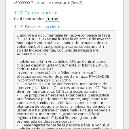
45000000-7 Lucrari de constructii (Rev.2)
II.1.3) Tipul contractului
Tipul contractului:
Lucrari
II.1.4) Descriere succinta:
Elaborare a documentatiei tehnico-economice la faza 
PT+ CS+DDE si executie lucrari la obiectivul de investitii: 
Amenajare zona publica-spatiu urban marcat de un 
volum simbol situat peste parcarea subterana din 
strada Independentei, Cod unic de inregistrare: 
4230487/2022/16

Imobilul se află în Ansamblului Urban Centrul Istoric 
Oradea clasat in Lista Monumentelor Istorice 2015 cu 
codul BH-II-a-A-01037.

În vederea executării lucrărilor este necesară 
efectuarea serviciilor de proiectare faza: PT+CS+DDE 
în conformitate cu HG 907/2016 

•	În baza PT+DDE se vor executa unor lucrările de 
intervenţii la clădirile C1- acces auto parcare, C2- Punct 
de informare turistică, C3- Scară acces parcare, 

•	Se propune amenjarea exterioara si peisagistica 
prin finisarea platformelor betonate, amplasarea de 
zone verzi, iluminarea artificiala a zonei exterioare, 
plantarea de copaci si arbusti, amplasarea de mobilier 
urban si a balustradelor catre malul Crisului Repede si 
executarea unor trepte si gradene care să facă 
legătura între malul Crişului Repede şi zona de 
promenadă de deasupra parcării.

•	Amenajarea zonei de la parcare până la podul Sf. 
Ladislau şi de asemenea restaurarea şi reamplasarea 