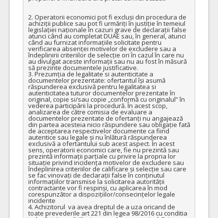
2. Operatorii economici pot fi excluși din procedura de 
achiziții publice sau pot fi urmăriți în justiție în temeiul 
legislației naționale în cazuri grave de declarații false 
atunci când au completat DUAE sau, în general, atunci 
când au furnizat informațiile solicitate pentru 
verificarea absenței motivelor de excludere sau a 
îndeplinirii criteriilor de selecție ori în cazul în care nu 
au divulgat aceste informații sau nu au fost în măsură 
să prezinte documentele justificative.

3. Prezumția de legalitate si autenticitate a 
documentelor prezentate: ofertantul își asumă 
răspunderea exclusivă pentru legalitatea si 
autenticitatea tuturor documentelor prezentate în 
original, copie si/sau copie „conformă cu originalul” în 
vederea participării la procedură. În acest scop, 
analizarea de către comisia de evaluare a 
documentelor prezentate de ofertanți nu angajează 
din partea acesteia nicio răspundere sau obligație fată 
de acceptarea respectivelor documente ca fiind 
autentice sau legale și nu înlătură răspunderea 
exclusivă a ofertantului sub acest aspect. În acest 
sens, operatorii economici care, fie nu prezintă sau 
prezintă informații parțiale cu privire la propria lor 
situație privind incidența motivelor de excludere sau 
îndeplinirea criteriilor de calificare și selecție sau care 
se fac vinovați de declarații false în conținutul 
informațiilor transmise la solicitarea autorității 
contractante vor fi respinși, cu aplicarea în mod 
corespunzător a dispozițiilor/consecințelor legale 
incidente

4. Achizitorul  va avea dreptul de a uza oricand de 
toate prevederile art 221 din legea 98/2016 cu conditia 