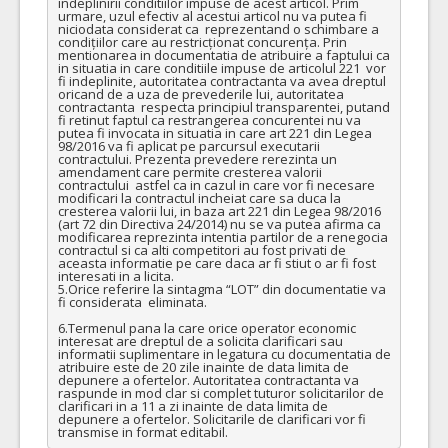
indeplinirii conditiilor impuse de acest articol. Prim 
urmare, uzul efectiv al acestui articol nu va putea fi 
niciodata considerat ca  reprezentand o schimbare a 
condițiilor care au restricționat concurența. Prin 
mentionarea in documentatia de atribuire a faptului ca 
in situatia in care conditiile impuse de articolul 221  vor 
fi indeplinite, autoritatea contractanta va avea dreptul 
oricand de a uza de prevederile lui, autoritatea 
contractanta  respecta principiul transparentei, putand 
fi retinut faptul ca restrangerea concurentei nu va 
putea fi invocata in situatia in care art 221 din Legea 
98/2016 va fi aplicat pe parcursul executarii 
contractului. Prezenta prevedere rerezinta un 
amendament care permite cresterea valorii 
contractului  astfel ca in cazul in care vor fi necesare 
modificari la contractul incheiat care sa duca la 
cresterea valorii lui, in baza art 221 din Legea 98/2016 
(art 72 din Directiva 24/2014) nu se va putea afirma ca 
modificarea reprezinta intentia partilor de a renegocia 
contractul si ca alti competitori au fost privati de 
aceasta informatie pe care daca ar fi stiut o ar fi fost 
interesati in a licita.

5.Orice referire la sintagma “LOT” din documentatie va 
fi considerata  eliminata.

6.Termenul pana la care orice operator economic 
interesat are dreptul de a solicita clarificari sau 
informatii suplimentare in legatura cu documentatia de 
atribuire este de 20 zile inainte de data limita de 
depunere a ofertelor. Autoritatea contractanta va 
raspunde in mod clar si complet tuturor solicitarilor de 
clarificari in a 11 a zi inainte de data limita de 
depunere a ofertelor. Solicitarile de clarificari vor fi 
transmise in format editabil.