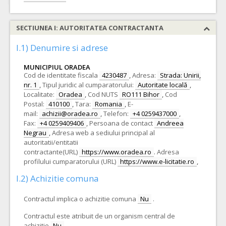
SECTIUNEA I: AUTORITATEA CONTRACTANTA
I.1) Denumire si adrese
MUNICIPIUL ORADEA
Cod de identitate fiscala
4230487
,
Adresa:
Strada: Unirii,
nr. 1
,
Tipul juridic al cumparatorului:
Autoritate locală
,
Localitate:
Oradea
,
Cod NUTS
RO111 Bihor
,
Cod
Postal:
410100
,
Tara:
Romania
,
E-
mail:
achizii@oradea.ro
,
Telefon:
+4 0259437000
,
Fax:
+4 0259409406
,
Persoana de contact
Andreea
Negrau
,
Adresa web a sediului principal al
autoritatii/entitatii
contractante(URL)
https://www.oradea.ro
.
Adresa
profilului cumparatorului (URL)
https://www.e-licitatie.ro
,
I.2) Achizitie comuna
Contractul implica o achizitie comuna
Nu
.
Contractul este atribuit de un organism central de
achizitie
Nu
.