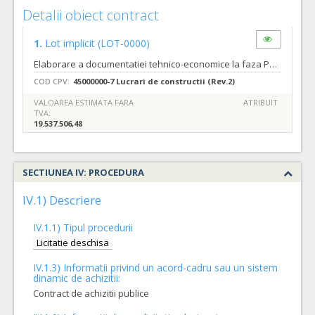
Detalii obiect contract
1.
Lot implicit
(LOT-0000)
Elaborare a documentatiei tehnico-economice la faza PT+ CS+DDE si executie lucrari la obiectivul de investitii: Amenajare zona publica-spatiu urban marcat de un volum simbol situat peste parcarea subterana din strada Independentei, Cod unic de inregistrare: 4230487/2022/16. Tipurile de lucrari sunt cele descrise in referatul de necesitate nr.18213 din 19.01.2022, precum si in caietul de sarcini nr. 18185 din 19.01.2022.
COD CPV:
45000000-7 Lucrari de constructii (Rev.2)
VALOAREA ESTIMATA FARA
ATRIBUIT
TVA:
19.537.506,48
SECTIUNEA IV: PROCEDURA
IV.1) Descriere
IV.1.1) Tipul procedurii
Licitatie deschisa
IV.1.3) Informatii privind un acord-cadru sau un sistem
dinamic de achizitii:
Contract de achizitii publice