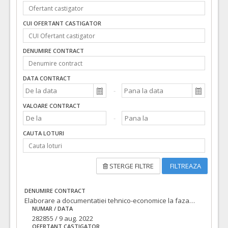
CUI OFERTANT CASTIGATOR
DENUMIRE CONTRACT
DATA CONTRACT
VALOARE CONTRACT
CAUTA LOTURI
STERGE FILTRE
FILTREAZA
DENUMIRE CONTRACT
Elaborare a documentatiei tehnico-economice la faza PT+ CS+DDE si executie lucrari la obiectivul de investitii: Amenajare zona publica-spatiu urban marcat de un volum simbol situat peste parcarea subterana din strada Independentei
NUMAR / DATA
282855 / 9 aug. 2022
OFERTANT CASTIGATOR