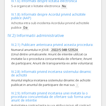
IV.1.6) Informatii despre licitatia electronica
S-a organizat o licitatie electronica
Nu
IV.1.8) Informatii despre Acordul privind achizitiile
publice (AAP)
Achizitia intra sub incidenta Acordului privind achizitiile
publice
Da
IV.2) Informatii administrative
IV.2.1) Publicare anterioara privind aceasta procedura:
Numarul anuntului in JOUE:
2022/S 048-123524
(Unul dintre urmatoarele: Anunt de intentie utilizat ca
invitatie la o procedura concurentiala de ofertare; Anunt
de participare; Anunt de transparenta ex ante voluntara)
IV.2.8) Informatii privind incetarea sistemului dinamic
de achizitii
Anuntul implica incetarea sistemului dinamic de achizitii
publicat in anuntul de participare de mai sus
-
IV.2.9) Informatii privind incetarea unei invitatii la o
procedura concurentiala de ofertare sub forma unui
anunt de intentie
Autoritatea contractanta nu va atribui niciun alt contract