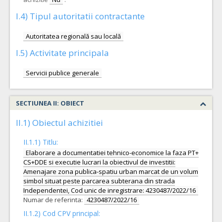
I.4) Tipul autoritatii contractante
Autoritatea regională sau locală
I.5) Activitate principala
Servicii publice generale
SECTIUNEA II: OBIECT
II.1) Obiectul achizitiei
II.1.1) Titlu:
Elaborare a documentatiei tehnico-economice la faza PT+
CS+DDE si executie lucrari la obiectivul de investitii:
Amenajare zona publica-spatiu urban marcat de un volum
simbol situat peste parcarea subterana din strada
Independentei, Cod unic de inregistrare: 4230487/2022/16
Numar de referinta:
4230487/2022/16
II.1.2) Cod CPV principal: