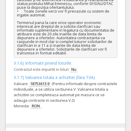
statuii poetului Mihai Eminescu, conform SF/DALI/DTAC 
puse la dispoziţia ofertantulului.

•	Toate zonele verzi vor fi prevazute cu sistem de 
irigatie automat. 

Termenul pana la care orice operator economic 
interesat are dreptul de a solicita clarificari sau 
informatii suplimentare in legatura cu documentatia de 
atribuire este de 20 zile inainte de data limita de 
depunere a ofertelor. Autoritatea contractanta va 
raspunde in mod clar si complet tuturor solicitarilor de 
clarificari in a 11 a zi inainte de data limita de 
depunere a ofertelor. Solicitarile de clarificari vor fi 
transmise in format editabil.
II.1.6) Informatii privind loturile:
Contractul este impartit in loturi
Nu
II.1.7) Valoarea totala a achizitiei (fara TVA)
Valoare
18753613.9
(Pentru informatii despre contractele
individuale, a se utiliza sectiunea V. Valoarea totala a
achizitiei se completeaza automat pe masura ce se
adauga contracte in sectiunea V.2)
Moneda:
RON
.