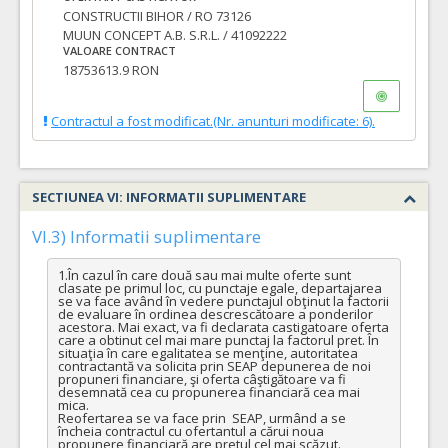
CONSTRUCTII BIHOR / RO 73126
MUUN CONCEPT A.B. S.R.L. / 41092222
VALOARE CONTRACT
18753613.9 RON
Contractul a fost modificat.(Nr. anunturi modificate: 6).
SECTIUNEA VI: INFORMATII SUPLIMENTARE
VI.3) Informatii suplimentare
1.În cazul în care două sau mai multe oferte sunt 
clasate pe primul loc, cu punctaje egale, departajarea 
se va face având în vedere punctajul obţinut la factorii 
de evaluare în ordinea descrescătoare a ponderilor 
acestora. Mai exact, va fi declarata castigatoare oferta 
care a obtinut cel mai mare punctaj la factorul pret. În 
situaţia în care egalitatea se menţine, autoritatea 
contractantă va solicita prin SEAP depunerea de noi 
propuneri financiare, şi oferta câştigătoare va fi 
desemnată cea cu propunerea financiară cea mai 
mica.

Reofertarea se va face prin  SEAP, urmând a se 
încheia contractul cu ofertantul a cărui noua 
propunere financiară are pretul cel mai scăzut.
