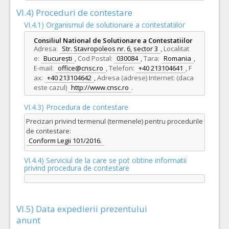
VI.4) Proceduri de contestare
VI.4.1) Organismul de solutionare a contestatiilor
Consiliul National de Solutionare a Contestatiilor
Adresa:
Str. Stavropoleos nr. 6, sector 3
,
Localitat
e:
București
,
Cod Postal:
030084
,
Tara:
Romania
,
E-mail:
office@cnsc.ro
,
Telefon:
+40 213104641
,
F
ax:
+40 213104642
,
Adresa (adrese) Internet: (daca
este cazul)
http://www.cnsc.ro
.
VI.4.3) Procedura de contestare
Precizari privind termenul (termenele) pentru procedurile
de contestare:
Conform Legii 101/2016.
VI.4.4) Serviciul de la care se pot obtine informatii
privind procedura de contestare
VI.5) Data expedierii prezentului
anunt