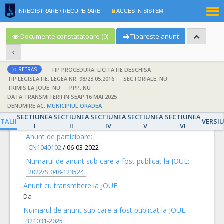
|
INREGISTRARE / RECUPERARE
ACCES IN SISTEM
RO
EN
Documente constatatoare (0)
Tipareste anunt
Achizitie atribuita prin anunt de atribuire la anunt de participare
TIP PROCEDURA: LICITATIE DESCHISA
RETRAS
TIP LEGISLATIE: LEGEA NR. 98/23.05.2016
SECTORIALE: NU
TRIMIS LA JOUE: NU
PPP: NU
DATA TRANSMITERII IN SEAP:16 MAI 2025
DENUMIRE AC:
MUNICIPIUL ORADEA
DETALII
SECTIUNEA
SECTIUNEA
SECTIUNEA
SECTIUNEA
SECTIUNEA
TALII
VERSI
I
II
IV
V
VI
Anunt de participare:
CN1040102
/
06-03-2022
Numarul de anunt sub care a fost publicat la JOUE:
2022/S 048-123524
Anunt cu transmitere la JOUE:
Da
Numarul de anunt sub care a fost publicat la JOUE:
321031-2025