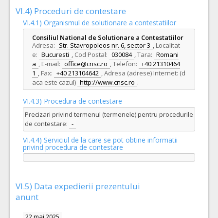
VI.4) Proceduri de contestare
VI.4.1) Organismul de solutionare a contestatiilor
Consiliul National de Solutionare a Contestatiilor
Adresa:
Str. Stavropoleos nr. 6, sector 3
,
Localitat
e:
Bucuresti
,
Cod Postal:
030084
,
Tara:
Romani
a
,
E-mail:
office@cnsc.ro
,
Telefon:
+40 21310464
1
,
Fax:
+40 213104642
,
Adresa (adrese) Internet: (d
aca este cazul)
http://www.cnsc.ro
.
VI.4.3) Procedura de contestare
Precizari privind termenul (termenele) pentru procedurile
de contestare:
-
VI.4.4) Serviciul de la care se pot obtine informatii
privind procedura de contestare
VI.5) Data expedierii prezentului
anunt
22 mai 2025