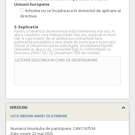
Uniunii Europene
Achizitia nu se încadreaza în domeniul de aplicare al
directivei
3. Explicatie
Pentru a beneficia de termenul redus mentionat mai sus, in
afara casutelor care trebuie bifate mai sus, explicati in mod
clar si cuprinzator de ce atribuirea contractului fara
publicarea prealabila a unui anunt de participare in Jurnalul
Oficial al Uniunii Europene este legala, prezentand faptele
relevante si, dupa caz, concluziile legii in conformitate cu
Directiva 2004 / 18 / CE: (maximum 500 de cuvinte)
VERSIUNI
LISTA VERSIUNI ANUNT DE ATRIBUIRE
Numarul Anuntului de participare:
CAN1147534
Data crearii:
22 mai 2025