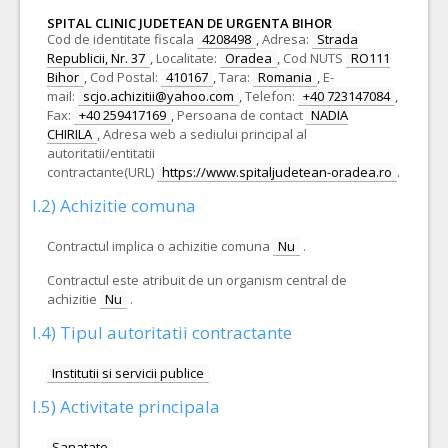
SPITAL CLINIC JUDETEAN DE URGENTA BIHOR
Cod de identitate fiscala
4208498
,
Adresa:
Strada
Republicii, Nr. 37
,
Localitate:
Oradea
,
Cod NUTS
RO111
Bihor
,
Cod Postal:
410167
,
Tara:
Romania
,
E-
mail:
scjo.achizitii@yahoo.com
,
Telefon:
+40 723147084
,
Fax:
+40 259417169
,
Persoana de contact
NADIA
CHIRILA
,
Adresa web a sediului principal al
autoritatii/entitatii
contractante(URL)
https://www.spitaljudetean-oradea.ro
.
I.2) Achizitie comuna
Contractul implica o achizitie comuna
Nu
.
Contractul este atribuit de un organism central de
achizitie
Nu
.
I.4) Tipul autoritatii contractante
Institutii si servicii publice
I.5) Activitate principala
Sanatate