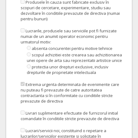
Produsele în cauza sunt fabricate exclusiv în
scopuri de cercetare, experimentare, studiu sau
dezvoltare în conditiile prevazute de directiva (numai
pentru bunuri)
Lucrarile, produsele sau serviciile pot fi furnizate
numai de un anumit operator economic pentru
urmatorul motiv:
absenta concurentei pentru motive tehnice
scopul achizitiei este crearea sau achizitionarea
unei opere de arta sau reprezentatii artistice unice
protectia unor drepturi exclusive, inclusiv
drepturile de proprietate intelectuala
Extrema urgenta determinata de evenimente care
nu puteau fi prevazute de catre autoritatea
contractanta si în conformitate cu conditiile stricte
prevazute de directiva
Livrari suplimentare efectuate de furnizorul initial
comandate în conditiile stricte prevazute de directiva
Lucrari/servicii noi, constituind o repetare a
lucrarilor/serviciilor existente si solicitate în