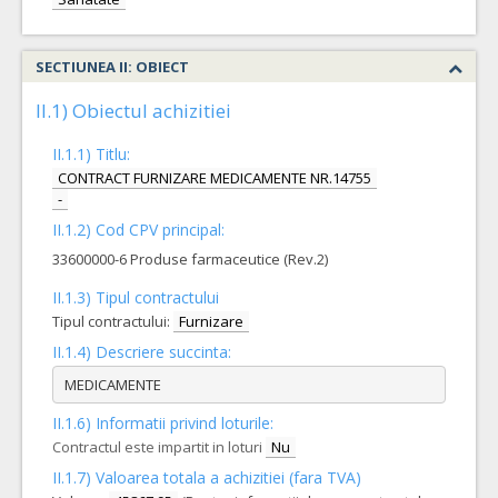
SECTIUNEA II: OBIECT
II.1) Obiectul achizitiei
II.1.1) Titlu:
CONTRACT FURNIZARE MEDICAMENTE NR.14755
-
II.1.2) Cod CPV principal:
33600000-6 Produse farmaceutice (Rev.2)
II.1.3) Tipul contractului
Tipul contractului:
Furnizare
II.1.4) Descriere succinta:
MEDICAMENTE
II.1.6) Informatii privind loturile:
Contractul este impartit in loturi
Nu
II.1.7) Valoarea totala a achizitiei (fara TVA)