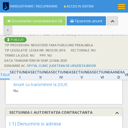
|
INREGISTRARE / RECUPERARE
ACCES IN SISTEM
RO
EN
Documente constatatoare (0)
Tipareste anunt
[CAN1147534 / 22 mai 2025]
CONTRACT FURNIZARE MEDICAMENTE NR.14755
PUBLICAT
TIP PROCEDURA: NEGOCIERE FARA PUBLICARE PREALABILA
TIP LEGISLATIE: LEGEA NR. 98/23.05.2016
SECTORIALE: NU
TRIMIS LA JOUE: NU
PPP: NU
DATA TRANSMITERII IN SEAP:22 MAI 2025
DETALII
DENUMIRE AC:
SPITAL CLINIC JUDETEAN DE URGENTA BIHOR
SECTIUNEA
SECTIUNEA
SECTIUNEA
SECTIUNEA
SECTIUNEA
ANEXA
Detalii
TALII
V
I
II
IV
V
VI
D
Anunt cu transmitere la JOUE:
Nu
SECTIUNEA I: AUTORITATEA CONTRACTANTA
I.1) Denumire si adrese