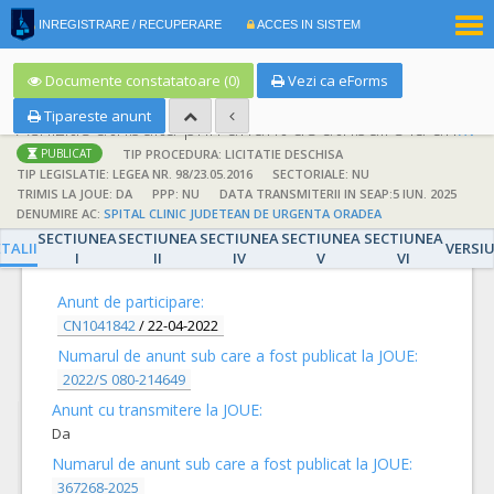
|
INREGISTRARE / RECUPERARE
ACCES IN SISTEM
RO
EN
Documente constatatoare (0)
Vezi ca eForms
Tipareste anunt
Achizitie atribuita prin anunt de atribuire la anunt de participare
TIP PROCEDURA: LICITATIE DESCHISA
PUBLICAT
TIP LEGISLATIE: LEGEA NR. 98/23.05.2016
SECTORIALE: NU
TRIMIS LA JOUE: DA
PPP: NU
DATA TRANSMITERII IN SEAP:5 IUN. 2025
DENUMIRE AC:
SPITAL CLINIC JUDETEAN DE URGENTA ORADEA
SECTIUNEA
SECTIUNEA
SECTIUNEA
SECTIUNEA
SECTIUNEA
DETALII
TALII
VERSI
I
II
IV
V
VI
Anunt de participare:
CN1041842
/
22-04-2022
Numarul de anunt sub care a fost publicat la JOUE:
2022/S 080-214649
Anunt cu transmitere la JOUE:
Da
Numarul de anunt sub care a fost publicat la JOUE:
367268-2025