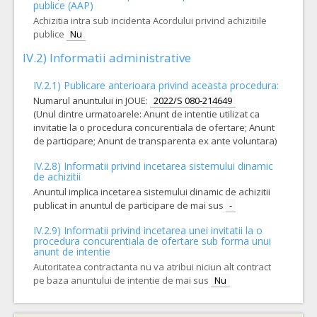
publice (AAP)
Formularul utilajelor disponibile pentru contract
Achizitia intra sub incidenta Acordului privind achizitiile
Achizitia se refera la un proiect in care se solicita
publice
Nu
operatorilor economici sa declare utilajele pe care le vor
utliza in derularea contractului (conform HG NR.342/2022)
IV.2) Informatii administrative
Da
Nu
IV.2.1) Publicare anterioara privind aceasta procedura:
4.
EMICIZUMABUM 30mg
(LOT-0004)
Numarul anuntului in JOUE:
2022/S 080-214649
Cantitatea minima acord cadru pe 24 luni = 4bucati; Cantitatea maxima acord cadru pe 24 luni = 960bucati;
(Unul dintre urmatoarele: Anunt de intentie utilizat ca
invitatie la o procedura concurentiala de ofertare; Anunt
COD CPV:
33621200-1 Antihemoragice (Rev.2)
de participare; Anunt de transparenta ex ante voluntara)
VALOAREA ESTIMATA FARA
ATRIBUIT
TVA:
IV.2.8) Informatii privind incetarea sistemului dinamic
45.220,76 - 10.852.982,40 Leu
de achizitii
Anuntul implica incetarea sistemului dinamic de achizitii
Formularul utilajelor disponibile pentru contract
publicat in anuntul de participare de mai sus
Achizitia se refera la un proiect in care se solicita
-
operatorilor economici sa declare utilajele pe care le vor
IV.2.9) Informatii privind incetarea unei invitatii la o
utliza in derularea contractului (conform HG NR.342/2022)
procedura concurentiala de ofertare sub forma unui
Da
Nu
anunt de intentie
Autoritatea contractanta nu va atribui niciun alt contract
pe baza anuntului de intentie de mai sus
Nu