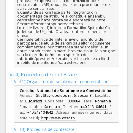
produsele cuprinse in lista de achizitii publice 
centralizate la MS, dupa finalizarea procedurilor de 
achizitie centralizate.

9.Caietul de sarcini face parte integranta din 
documentaţia de atribuire si constituie ansamblul 
cerinţelor pe baza cărora se elaborează de către 
fiecare ofertant propunerea tehnica.

Locul de livrare: 1) In incinta Farmaciilor Spitalului Clinic 
Judetean de Urgenta Oradea conform comenzilor 
emise

Cerintele tehnice definite la nivelul anuntului de 
participare, caietului de sarcini sau altor documente 
complementare, prin trimiterea standardelor, la un 
anumit producator, la marci, brevete, tipuri, la o origine 
sau la o productie/metoda specifica de 
fabricatie/prestare/executie, vor fi intelese ca fiind 
insotite de mentiunea ”sau echivalent
VI.4) Proceduri de contestare
VI.4.1) Organismul de solutionare a contestatiilor
Consiliul National de Solutionare a Contestatiilor
Adresa:
Str. Stavropoleos nr. 6, sector 3
,
Localitat
e:
București
,
Cod Postal:
030084
,
Tara:
Romania
,
E-mail:
office@cnsc.ro
,
Telefon:
+40 213104641
,
F
ax:
+40 213104642
,
Adresa (adrese) Internet: (daca
este cazul)
http://www.cnsc.ro
.
VI.4.3) Procedura de contestare