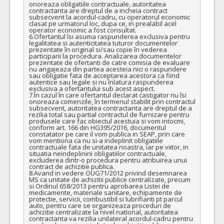
onoreaza obligatiile contractuale, autoritatea 
contractanta are dreptul de a incheia contract 
subsecvent la acordul-cadru, cu operatorul economic 
clasat pe urmatorul loc, dupa ce, in prealabil acel 
operator economic a fost consultat.

6.Ofertantul îsi asuma raspunderea exclusiva pentru 
legalitatea si autenticitatea tuturor documentelor 
prezentate în original si/sau copie în vederea 
participarii la procedura. Analizarea documentelor 
prezentate de ofertanti de catre comisia de evaluare 
nu angajeaza din partea acesteia nici o raspundere 
sau obligatie fata de acceptarea acestora ca fiind 
autentice sau legale si nu înlatura raspunderea 
exclusiva a ofertantului sub acest aspect.

7.În cazul în care ofertantul declarat castigator nu îsi 
onoreaza comenzile, în termenul stabilit prin contractul 
subsecvent, autoritatea contractanta are dreptul de a 
rezilia total sau partial contractul de furnizare pentru 
produsele care fac obiectul acestuia si vom intocmi, 
conform art. 166 din HG395/2016, documentul 
constatator pe care il vom publica in SEAP, prin care 
vom mentiona ca nu si-a indeplinit obligatiile 
contractuale fata de unitatea noastra, iar pe viitor, in 
situatia neindeplinirii obligatiilor contractuale, 
excluderea dintr-o procedura pentru atribuirea unui 
contract de achizitie publica.

8.Avand in vedere OUG71/2012 privind desemnarea 
MS ca unitate de achizitii publice centralizate, precum 
si Ordinul 658/2013 pentru aprobarea Listei de 
medicamente, materiale sanitare, echipamente de 
protectie, servicii, combustibil si lubrifianti pt parcul 
auto, pentru care se organizeaza proceduri de 
achizitie centralizate la nivel national, autoritatea 
contractanta va rezilia unilateral acordul-cadru pentru 