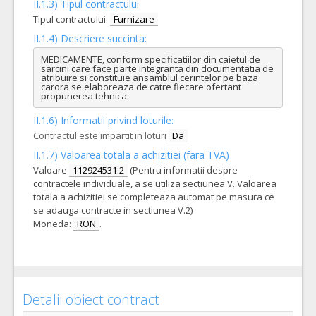
II.1.3) Tipul contractului
Tipul contractului:
Furnizare
II.1.4) Descriere succinta:
MEDICAMENTE, conform specificatiilor din caietul de 
sarcini care face parte integranta din documentatia de 
atribuire si constituie ansamblul cerintelor pe baza 
carora se elaboreaza de catre fiecare ofertant 
propunerea tehnica.
II.1.6) Informatii privind loturile:
Contractul este impartit in loturi
Da
II.1.7) Valoarea totala a achizitiei (fara TVA)
Valoare
112924531.2
(Pentru informatii despre
contractele individuale, a se utiliza sectiunea V. Valoarea
totala a achizitiei se completeaza automat pe masura ce
se adauga contracte in sectiunea V.2)
Moneda:
RON
.
Detalii obiect contract