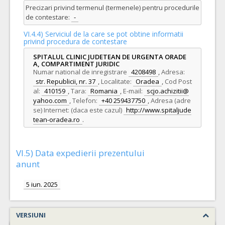
Precizari privind termenul (termenele) pentru procedurile
de contestare:
-
VI.4.4) Serviciul de la care se pot obtine informatii
privind procedura de contestare
SPITALUL CLINIC JUDETEAN DE URGENTA ORADE
A, COMPARTIMENT JURIDIC
Numar national de inregistrare
4208498
,
Adresa:
str. Republicii, nr. 37
,
Localitate:
Oradea
,
Cod Post
al:
410159
,
Tara:
Romania
,
E-mail:
scjo.achizitii@
yahoo.com
,
Telefon:
+40 259437750
,
Adresa (adre
se) Internet: (daca este cazul)
http://www.spitaljude
tean-oradea.ro
.
VI.5) Data expedierii prezentului
anunt
5 iun. 2025
VERSIUNI