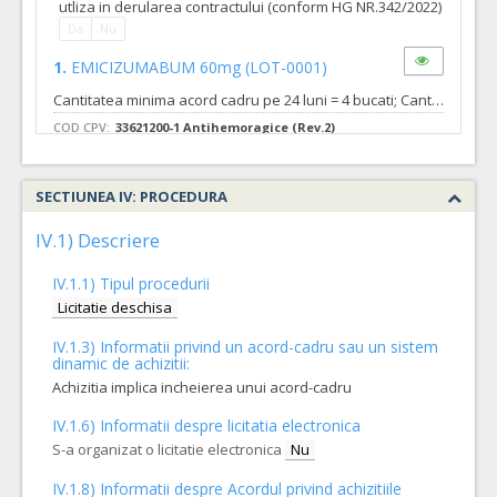
utliza in derularea contractului (conform HG NR.342/2022)
Da
Nu
1.
EMICIZUMABUM 60mg
(LOT-0001)
Cantitatea minima acord cadru pe 24 luni = 4 bucati; Cantitatea maxima acord cadru pe 24 luni = 960 bucati;
COD CPV:
33621200-1 Antihemoragice (Rev.2)
VALOAREA ESTIMATA FARA
ATRIBUIT
TVA:
90.158,08 - 21.637.939,20 Leu
SECTIUNEA IV: PROCEDURA
Formularul utilajelor disponibile pentru contract
IV.1) Descriere
Achizitia se refera la un proiect in care se solicita
operatorilor economici sa declare utilajele pe care le vor
IV.1.1) Tipul procedurii
utliza in derularea contractului (conform HG NR.342/2022)
Licitatie deschisa
Da
Nu
3.
EMICIZUMABUM 150mg
(LOT-0003)
IV.1.3) Informatii privind un acord-cadru sau un sistem
dinamic de achizitii:
Cantitatea minima acord cadru pe 24 luni = 4bucati; Cantitatea maxima acord cadru pe 24 luni = 960bucati;
Achizitia implica incheierea unui acord-cadru
COD CPV:
33651400-2 Antivirale pentru uz sistemic (Rev.2)
IV.1.6) Informatii despre licitatia electronica
VALOAREA ESTIMATA FARA
ATRIBUIT
S-a organizat o licitatie electronica
Nu
TVA:
224.970,00 - 53.992.800,00
IV.1.8) Informatii despre Acordul privind achizitiile
Leu