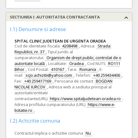
SECTIUNEA I: AUTORITATEA CONTRACTANTA
I.1) Denumire si adrese
SPITAL CLINIC JUDETEAN DE URGENTA ORADEA
Cod de identitate fiscala
4208498
,
Adresa:
Strada:
Republicii, nr. 37
,
Tipul juridic al
cumparatorului:
Organism de drept public, controlat de o
autoritate locală
,
Localitate:
Oradea
,
Cod NUTS
RO111
Bihor
,
Cod Postal:
410167
,
Tara:
Romania
,
E-
mail:
scjo.achizitii@yahoo.com
,
Telefon:
+40 259434406
,
Fax:
+40 259417169
,
Persoana de contact
BOGDAN
NICOLAE IURCOV
,
Adresa web a sediului principal al
autoritatii/entitatii
contractante(URL)
https://www.spitaljudetean-oradea.ro
.
Adresa profilului cumparatorului (URL)
https://www.e-
licitatie.ro
,
I.2) Achizitie comuna
Contractul implica o achizitie comuna
Nu
.