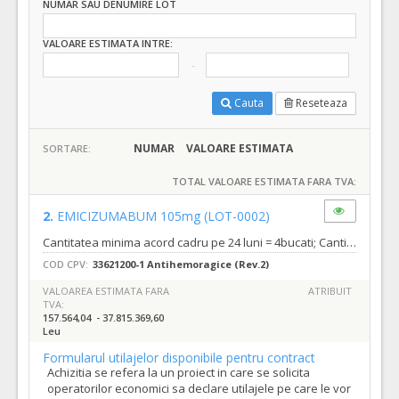
NUMAR SAU DENUMIRE LOT
VALOARE ESTIMATA INTRE:
Cauta
Reseteaza
NUMAR
VALOARE ESTIMATA
SORTARE:
TOTAL VALOARE ESTIMATA FARA TVA:
2.
EMICIZUMABUM 105mg
(LOT-0002)
Cantitatea minima acord cadru pe 24 luni = 4bucati; Cantitatea maxima acord cadru pe 24 luni =960bucati;
COD CPV:
33621200-1 Antihemoragice (Rev.2)
VALOAREA ESTIMATA FARA
ATRIBUIT
TVA:
157.564,04 - 37.815.369,60
Leu
Formularul utilajelor disponibile pentru contract
Achizitia se refera la un proiect in care se solicita
operatorilor economici sa declare utilajele pe care le vor