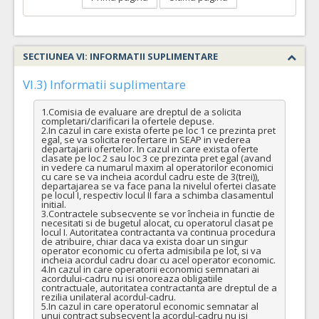
SECTIUNEA VI: INFORMATII SUPLIMENTARE
VI.3) Informatii suplimentare
1.Comisia de evaluare are dreptul de a solicita 
completari/clarificari la ofertele depuse.

2.In cazul in care exista oferte pe loc 1 ce prezinta pret 
egal, se va solicita reofertare in SEAP in vederea 
departajarii ofertelor. In cazul in care exista oferte 
clasate pe loc 2 sau loc 3 ce prezinta pret egal (avand 
in vedere ca numarul maxim al operatorilor economici 
cu care se va incheia acordul cadru este de 3(trei)), 
departajarea se va face pana la nivelul ofertei clasate 
pe locul I, respectiv locul II fara a schimba clasamentul 
initial.

3.Contractele subsecvente se vor încheia in functie de 
necesitati si de bugetul alocat, cu operatorul clasat pe 
locul I. Autoritatea contractanta va continua procedura 
de atribuire, chiar daca va exista doar un singur 
operator economic cu oferta admisibila pe lot, si va 
incheia acordul cadru doar cu acel operator economic.

4.In cazul in care operatorii economici semnatari ai 
acordului-cadru nu isi onoreaza obligatiile 
contractuale, autoritatea contractanta are dreptul de a 
rezilia unilateral acordul-cadru.

5.In cazul in care operatorul economic semnatar al 
unui contract subsecvent la acordul-cadru nu isi 