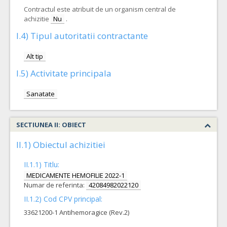
Contractul este atribuit de un organism central de
achizitie
Nu
.
I.4) Tipul autoritatii contractante
Alt tip
I.5) Activitate principala
Sanatate
SECTIUNEA II: OBIECT
II.1) Obiectul achizitiei
II.1.1) Titlu:
MEDICAMENTE HEMOFILIE 2022-1
Numar de referinta:
42084982022120
II.1.2) Cod CPV principal:
33621200-1 Antihemoragice (Rev.2)