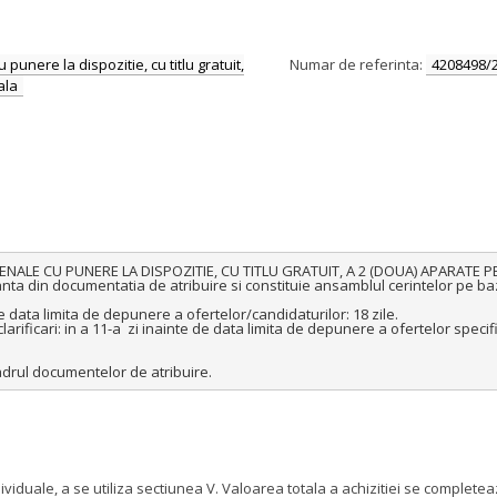
unere la dispozitie, cu titlu gratuit,
Numar de referinta:
4208498/
ala
ALE CU PUNERE LA DISPOZITIE, CU TITLU GRATUIT, A 2 (DOUA) APARATE P
egranta din documentatia de atribuire si constituie ansamblul cerintelor pe
e data limita de depunere a ofertelor/candidaturilor: 18 zile.

larificari: in a 11-a  zi inainte de data limita de depunere a ofertelor specifi
cadrul documentelor de atribuire.
dividuale, a se utiliza sectiunea V. Valoarea totala a achizitiei se comple