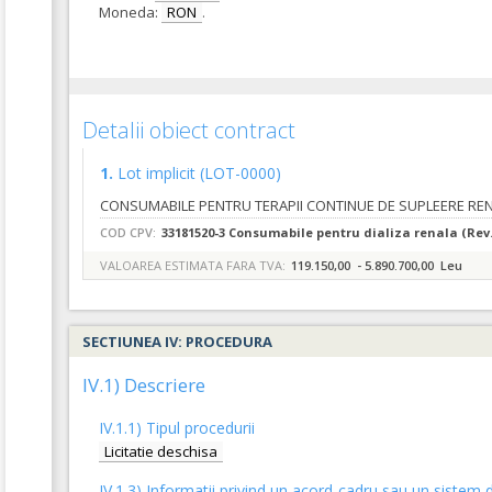
Moneda:
RON
.
Detalii obiect contract
1.
Lot implicit
(LOT-0000)
COD CPV:
33181520-3 Consumabile pentru dializa renala (Rev.
VALOAREA ESTIMATA FARA TVA:
119.150,00 - 5.890.700,00 Leu
SECTIUNEA IV: PROCEDURA
IV.1) Descriere
IV.1.1) Tipul procedurii
Licitatie deschisa
IV.1.3) Informatii privind un acord-cadru sau un sistem d