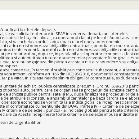
larificari la ofertele depuse.

al, se va solicita reofertare in SEAP in vederea departajarii ofertelor.

sitati si de bugetul alocat, cu operatorul clasat pe locul I. Autoritatea co
ila, si va incheia acordul cadru doar cu acel operator economic.

lui-cadru nu isi onoreaza obligatiile contractuale, autoritatea contractanta 
ontract subsecvent la acordul-cadru nu isi onoreaza obligatiile contractual
 pe urmatorul loc, dupa ce, in prealabil acel operator economic a fost con
tatea si autenticitatea tuturor documentelor prezentate în original si/sau 
 evaluare nu angajeaza din partea acesteia nici o raspundere sau obligatie
t aspect.

reaza comenzile, în termenul stabilit prin contractul subsecvent, autoritatea 
si vom intocmi, conform art. 166 din HG395/2016, documentul constatator pe
 iar pe viitor, in situatia neindeplinirii obligatiilor contractuale, excludere
itate de achizitii publice centralizate, precum si Ordinul 658/2013 pentr
ti pt parcul auto, pentru care se organizeaza proceduri de achizitie centraliz
de achizitii publice centralizate la MS, dupa finalizarea procedurilor de ach
ia de atribuire si constituie ansamblul cerinţelor pe baza cărora se elabor
eratorii economici se vor limita la a indica global ca indeplinesc cerintele
e in conformitate cu mentiunile din DUAE, Partea IV: « Criteriile de selectie »
 criteriile de selectie » punctul - a: Indicatie globala pentru toate criteriile 
lare ca Acesta îndeplineste toate criteriile de selectie impuse indicate în
detean de Urgenta Bihor

are, caietului de sarcini sau altor documente complementare, prin trimiterea 