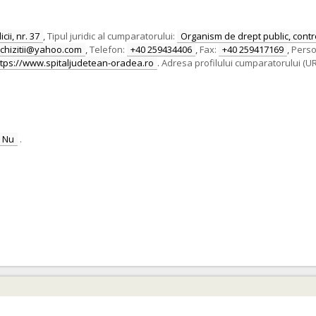
cii, nr. 37
,
Tipul juridic al cumparatorului:
Organism de drept public, contro
achizitii@yahoo.com
,
Telefon:
+40 259434406
,
Fax:
+40 259417169
,
Perso
ttps://www.spitaljudetean-oradea.ro
.
Adresa profilului cumparatorului (UR
Nu
.