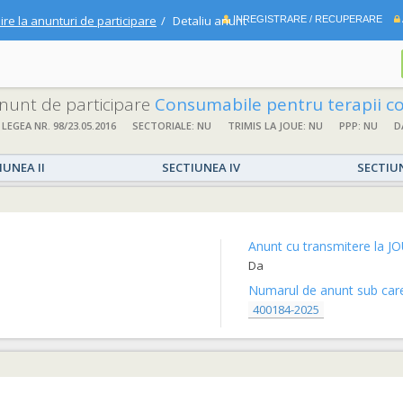
ire la anunturi de participare
Detaliu anunt
INREGISTRARE / RECUPERARE
 anunt de participare
Consumabile pentru terapii continue de supleere renala cu puner
 LEGEA NR. 98/23.05.2016
SECTORIALE: NU
TRIMIS LA JOUE: NU
PPP: NU
D
IUNEA II
SECTIUNEA IV
SECTIU
Anunt cu transmitere la JO
Da
Numarul de anunt sub care 
400184-2025