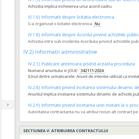
Achizitia implica incheierea unui acord-cadru
IV.1.6) Informatii despre licitatia electronica
S-a organizat o licitatie electronica
Nu
IV.1.8) Informatii despre Acordul privind achizitiile publi
Achizitia intra sub incidenta Acordului privind achizitiile pub
IV.2) Informatii administrative
IV.2.1) Publicare anterioara privind aceasta procedura:
Numarul anuntului in JOUE:
342111-2024
(Unul dintre urmatoarele: Anunt de intentie utilizat ca invi
IV.2.8) Informatii privind incetarea sistemului dinamic de 
Anuntul implica incetarea sistemului dinamic de achizitii pu
IV.2.9) Informatii privind incetarea unei invitatii la o 
Autoritatea contractanta nu va atribui niciun alt contract p
SECTIUNEA V: ATRIBUIREA CONTRACTULUI