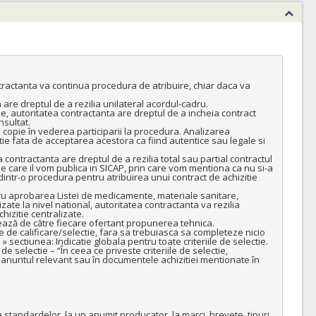
ntractanta va continua procedura de atribuire, chiar daca va 
are dreptul de a rezilia unilateral acordul-cadru.

e, autoritatea contractanta are dreptul de a incheia contract 
sultat.

copie în vederea participarii la procedura. Analizarea 
 fata de acceptarea acestora ca fiind autentice sau legale si 
contractanta are dreptul de a rezilia total sau partial contractul 
 care il vom publica in SICAP, prin care vom mentiona ca nu si-a 
a dintr-o procedura pentru atribuirea unui contract de achizitie 
u aprobarea Listei de medicamente, materiale sanitare, 
ate la nivel national, autoritatea contractanta va rezilia 
izitie centralizate. 

ează de către fiecare ofertant propunerea tehnica.

 de calificare/selectie, fara sa trebuiasca sa completeze nicio 
 sectiunea: Indicatie globala pentru toate criteriile de selectie. 
de selectie – “În ceea ce priveste criteriile de selectie, 
 anuntul relevant sau în documentele achizitiei mentionate în 
standardelor, la un anumit producator, la marci, brevete, tipuri, 