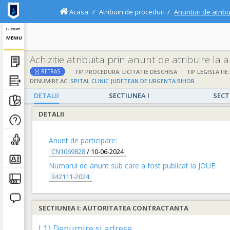
Acasa
Atribuiri de proceduri
Anunturi de atribu
E - LICITATIE
MENIU
Achizitie atribuita prin anunt de atribuire la
TIP PROCEDURA: LICITATIE DESCHISA
TIP LEGISLATIE:
RETRAS
DENUMIRE AC:
SPITAL CLINIC JUDETEAN DE URGENTA BIHOR
DETALII
SECTIUNEA I
SECT
DETALII
Anunt de participare:
CN1069828
/
10-06-2024
Numarul de anunt sub care a fost publicat la JOUE:
342111-2024
SECTIUNEA I: AUTORITATEA CONTRACTANTA
I.1) Denumire si adrese