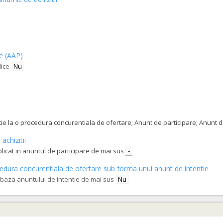
ce (AAP)
lice
Nu
tatie la o procedura concurentiala de ofertare; Anunt de participare; Anunt
achizitii
blicat in anuntul de participare de mai sus
-
procedura concurentiala de ofertare sub forma unui anunt de intentie
e baza anuntului de intentie de mai sus
Nu