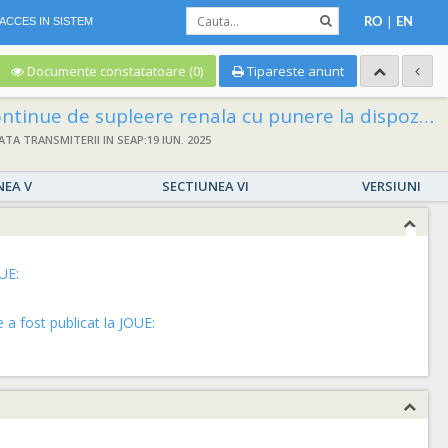
|
ACCES IN SISTEM
RO
EN
Documente constatatoare (0)
Tipareste anunt
e la dispozitie, cu titlu gratuit, a 2 (doua) aparate pentru terapii continue de supleere renala
ATA TRANSMITERII IN SEAP:19 IUN. 2025
NEA V
SECTIUNEA VI
VERSIUNI
UE:
a fost publicat la JOUE: