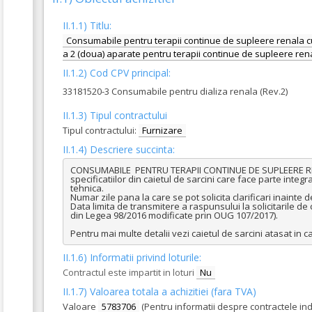
II.1.1) Titlu:
Consumabile pentru terapii continue de supleere renala cu p
a 2 (doua) aparate pentru terapii continue de supleere ren
II.1.2) Cod CPV principal:
33181520-3 Consumabile pentru dializa renala (Rev.2)
II.1.3) Tipul contractului
Tipul contractului:
Furnizare
II.1.4) Descriere succinta:
CONSUMABILE  PENTRU TERAPII CONTINUE DE SUPLEERE REN
specificatiilor din caietul de sarcini care face parte int
tehnica.

Numar zile pana la care se pot solicita clarificari inainte d
Data limita de transmitere a raspunsului la solicitarile de c
din Legea 98/2016 modificate prin OUG 107/2017).

Pentru mai multe detalii vezi caietul de sarcini atasat in 
II.1.6) Informatii privind loturile:
Contractul este impartit in loturi
Nu
II.1.7) Valoarea totala a achizitiei (fara TVA)
Valoare
5783706
(Pentru informatii despre contractele in