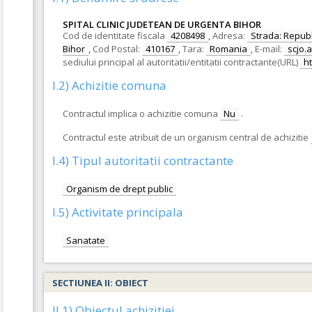
SPITAL CLINIC JUDETEAN DE URGENTA BIHOR
Cod de identitate fiscala
4208498
,
Adresa:
Strada: Republi
Bihor
,
Cod Postal:
410167
,
Tara:
Romania
,
E-mail:
scjo.
sediului principal al autoritatii/entitatii contractante(URL)
h
I.2) Achizitie comuna
Contractul implica o achizitie comuna
Nu
.
Contractul este atribuit de un organism central de achizitie
I.4) Tipul autoritatii contractante
Organism de drept public
I.5) Activitate principala
Sanatate
SECTIUNEA II: OBIECT
II.1) Obiectul achizitiei