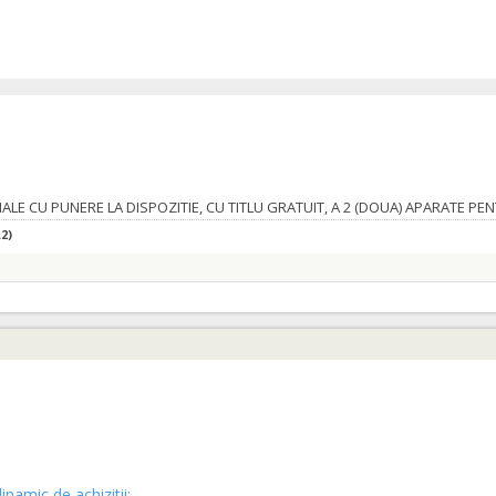
2)
inamic de achizitii: