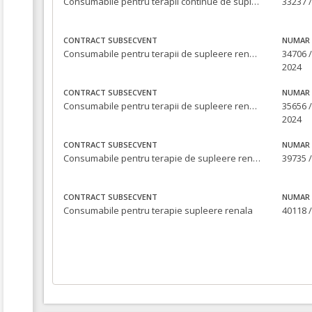
Consumabile pentru terapii continue de supleere renala cu punere la dispoziţie, cu titlu gratuit, a 2 (două) aparate pentru terapii continue de supleere renala
33237 /
CONTRACT SUBSECVENT
NUMAR 
Consumabile pentru terapii de supleere renale
34706 /
2024
CONTRACT SUBSECVENT
NUMAR 
Consumabile pentru terapii de supleere renale
35656 /
2024
CONTRACT SUBSECVENT
NUMAR 
Consumabile pentru terapie de supleere renala
39735 /
CONTRACT SUBSECVENT
NUMAR 
Consumabile pentru terapie supleere renala
40118 /