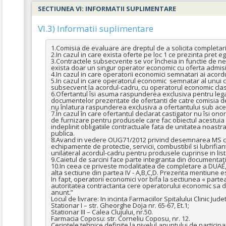
SECTIUNEA VI: INFORMATII SUPLIMENTARE
VI.3) Informatii suplimentare
1.Comisia de evaluare are dreptul de a solicita completari/c
2.In cazul in care exista oferte pe loc 1 ce prezinta pret eg
3.Contractele subsecvente se vor încheia in functie de nece
exista doar un singur operator economic cu oferta admisib
4.In cazul in care operatorii economici semnatari ai acordu
5.In cazul in care operatorul economic  semnatar al unui c
subsecvent la acordul-cadru, cu operatorul economic clasat
6.Ofertantul îsi asuma raspunderea exclusiva pentru legali
documentelor prezentate de ofertanti de catre comisia de
nu înlatura raspunderea exclusiva a ofertantului sub aces
7.În cazul în care ofertantul declarat castigator nu îsi ono
de furnizare pentru produsele care fac obiectul acestuia 
indeplinit obligatiile contractuale fata de unitatea noastra,
publica.

8.Avand in vedere OUG71/2012 privind desemnarea MS ca un
echipamente de protectie, servicii, combustibil si lubrifian
unilateral acordul-cadru pentru produsele cuprinse in lista 
9.Caietul de sarcini face parte integranta din documentaţ
10.In ceea ce priveste modalitatea de completare a DUAE, op
alta sectiune din partea IV - A,B,C,D. Prezenta mentiune est
In fapt, operatorii economici vor bifa la sectiunea « partea IV
autoritatea contractanta cere operatorului economic sa dec
anunt.” 

Locul de livrare: In incinta Farmaciilor Spitalului Clinic Ju
Stationar I – str. Gheorghe Doja nr. 65-67, Et.1;

Stationar III – Calea Clujului, nr.50.

Farmacia Coposu: str. Corneliu Coposu, nr. 12.

Cerintele tehnice definite la nivelul anuntului de particip