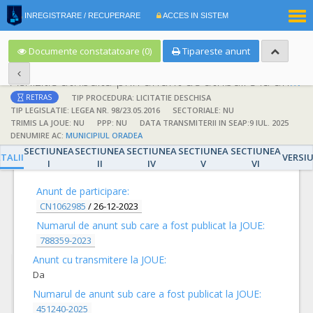
|
INREGISTRARE / RECUPERARE
ACCES IN SISTEM
RO
EN
Documente constatatoare (0)
Tipareste anunt
Achizitie atribuita prin anunt de atribuire la anunt de participare
TIP PROCEDURA: LICITATIE DESCHISA
RETRAS
TIP LEGISLATIE: LEGEA NR. 98/23.05.2016
SECTORIALE: NU
TRIMIS LA JOUE: NU
PPP: NU
DATA TRANSMITERII IN SEAP:9 IUL. 2025
DENUMIRE AC:
MUNICIPIUL ORADEA
SECTIUNEA
SECTIUNEA
SECTIUNEA
SECTIUNEA
SECTIUNEA
DETALII
TALII
VERSI
I
II
IV
V
VI
Anunt de participare:
CN1062985
/
26-12-2023
Numarul de anunt sub care a fost publicat la JOUE:
788359-2023
Anunt cu transmitere la JOUE:
Da
Numarul de anunt sub care a fost publicat la JOUE:
451240-2025