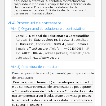
depunere a ofertelor. Autoritatea contractanta va 
raspunde in mod clar si complet tuturor solicitarilor de 
clarificari in a 11 a zi inainte de data limita de 
depunere a ofertelor. Solicitarile de clarificari vor fi 
transmise in format editabil.
VI.4) Proceduri de contestare
VI.4.1) Organismul de solutionare a contestatiilor
Consiliul National de Solutionare a Contestatiilor
Adresa:
Str. Stavropoleos nr. 6, sector 3
,
Localitat
e:
București
,
Cod Postal:
030084
,
Tara:
Romania
,
E-mail:
office@cnsc.ro
,
Telefon:
+40 213104641
,
F
ax:
+40 213104642
,
Adresa (adrese) Internet: (daca
este cazul)
http://www.cnsc.ro
.
VI.4.3) Procedura de contestare
Precizari privind termenul (termenele) pentru procedurile
de contestare:
Precizari privind termenul (termenele) pentru proceduril
e de contestareEventualele constestatii se pot depune l
a Consiliul National de Solutionare a Contestatiilor/ insta
nta competenta si vor fi solutionate potrivit Legii 101/201
6. Termenul de depunere al contestatiei: in conformitate
cu Legea nr.101/2016