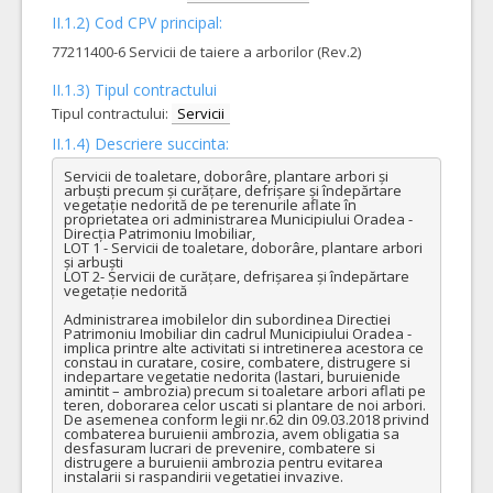
II.1.2) Cod CPV principal:
77211400-6 Servicii de taiere a arborilor (Rev.2)
II.1.3) Tipul contractului
Tipul contractului:
Servicii
II.1.4) Descriere succinta:
Servicii de toaletare, doborâre, plantare arbori și 
arbuști precum și curățare, defrișare și îndepărtare 
vegetație nedorită de pe terenurile aflate în 
proprietatea ori administrarea Municipiului Oradea - 
Direcția Patrimoniu Imobiliar,

LOT 1 - Servicii de toaletare, doborâre, plantare arbori 
și arbuști

LOT 2- Servicii de curățare, defrișarea și îndepărtare 
vegetație nedorită

Administrarea imobilelor din subordinea Directiei 
Patrimoniu Imobiliar din cadrul Municipiului Oradea - 
implica printre alte activitati si intretinerea acestora ce 
constau in curatare, cosire, combatere, distrugere si 
indepartare vegetatie nedorita (lastari, buruienide 
amintit – ambrozia) precum si toaletare arbori aflati pe 
teren, doborarea celor uscati si plantare de noi arbori.

De asemenea conform legii nr.62 din 09.03.2018 privind 
combaterea buruienii ambrozia, avem obligatia sa 
desfasuram lucrari de prevenire, combatere si 
distrugere a buruienii ambrozia pentru evitarea 
instalarii si raspandirii vegetatiei invazive.
