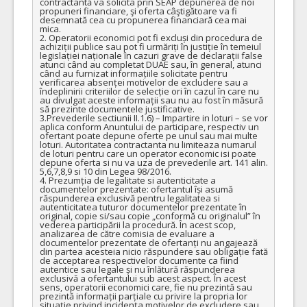
contractantă va solicita prin SEAP depunerea de noi 
propuneri financiare, şi oferta câştigătoare va fi 
desemnată cea cu propunerea financiară cea mai 
mica.

2. Operatorii economici pot fi excluși din procedura de 
achiziții publice sau pot fi urmăriți în justiție în temeiul 
legislației naționale în cazuri grave de declarații false 
atunci când au completat DUAE sau, în general, atunci 
când au furnizat informațiile solicitate pentru 
verificarea absenței motivelor de excludere sau a 
îndeplinirii criteriilor de selecție ori în cazul în care nu 
au divulgat aceste informații sau nu au fost în măsură 
să prezinte documentele justificative.

3.Prevederile sectiunii II.1.6) – Impartire in loturi – se vor 
aplica conform Anuntului de participare, respectiv un 
ofertant poate depune oferte pe unul sau mai multe 
loturi. Autoritatea contractanta nu limiteaza numarul 
de loturi pentru care un operator economic isi poate 
depune oferta si nu va uza de prevederile art. 141 alin. 
5,6,7,8,9 si 10 din Legea 98/2016.

4. Prezumția de legalitate si autenticitate a 
documentelor prezentate: ofertantul își asumă 
răspunderea exclusivă pentru legalitatea si 
autenticitatea tuturor documentelor prezentate în 
original, copie si/sau copie „conformă cu originalul” în 
vederea participării la procedură. În acest scop, 
analizarea de către comisia de evaluare a 
documentelor prezentate de ofertanți nu angajează 
din partea acesteia nicio răspundere sau obligație fată 
de acceptarea respectivelor documente ca fiind 
autentice sau legale și nu înlătură răspunderea 
exclusivă a ofertantului sub acest aspect. În acest 
sens, operatorii economici care, fie nu prezintă sau 
prezintă informații parțiale cu privire la propria lor 
situație privind incidența motivelor de excludere sau 