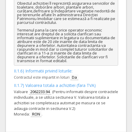
Obiectul achiziției îl reprezintă asigurarea serviciilor de 
toaletare, doborâre arbori, plantare arbori, 
curățare,defrisare și îndepărtare vegetație nedorită de 
pe terenurile aflate în administrarea Direcției 
Patrimoniu Imobiliar care se estimează a fi realizate pe 
parcursul contractului.

Termenul pana la care orice operator economic 
interesat are dreptul de a solicita clarificari sau 
informatii suplimentare in legatura cu documentatia de 
atribuire este de 20 zile inainte de data limita de 
depunere a ofertelor. Autoritatea contractanta va 
raspunde in mod clar si complet tuturor solicitarilor de 
clarificari in a 11-a zi inainte de data limita de 
depunere a ofertelor. Solicitarile de clarificari vor fi 
transmise in format editabil.
II.1.6) Informatii privind loturile:
Contractul este impartit in loturi
Da
II.1.7) Valoarea totala a achizitiei (fara TVA)
Valoare
2062233.94
(Pentru informatii despre contractele
individuale, a se utiliza sectiunea V. Valoarea totala a
achizitiei se completeaza automat pe masura ce se
adauga contracte in sectiunea V.2)
Moneda:
RON
.