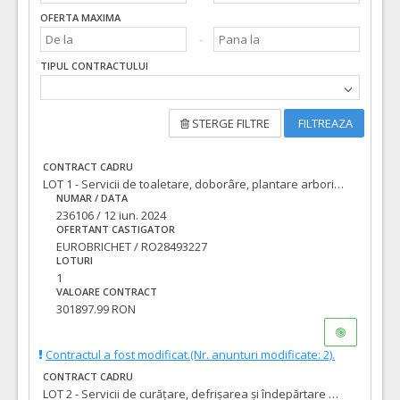
OFERTA MAXIMA
TIPUL CONTRACTULUI
STERGE FILTRE
FILTREAZA
CONTRACT CADRU
LOT 1 - Servicii de toaletare, doborâre, plantare arbori și arbuști
NUMAR / DATA
236106 / 12 iun. 2024
OFERTANT CASTIGATOR
EUROBRICHET / RO28493227
LOTURI
1
VALOARE CONTRACT
301897.99 RON
Contractul a fost modificat.(Nr. anunturi modificate: 2).
CONTRACT CADRU
LOT 2 - Servicii de curățare, defrișarea și îndepărtare vegetație nedorită