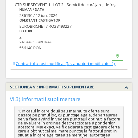
CTR SUBSECVENT 1 - LOT 2 - Servicii de curățare, defrișarea și îndepărtare vegetație nedorită
NUMAR / DATA
236130 / 12 iun. 2024
OFERTANT CASTIGATOR
EUROBRICHET / RO28493227
LOTURI
2
VALOARE CONTRACT
556140 RON
Contractul a fost modificat.(Nr. anunturi modificate: 1).
SECTIUNEA VI: INFORMATII SUPLIMENTARE
VI.3) Informatii suplimentare
1. În cazul în care două sau mai multe oferte sunt 
clasate pe primul loc, cu punctaje egale, departajarea 
se va face având în vedere punctajul obţinut la factorii 
de evaluare în ordinea descrescătoare a ponderilor 
acestora. Mai exact, va fi declarata castigatoare oferta 
care a obtinut cel mai mare punctaj la factorul pret. În 
situaţia în care egalitatea se menţine, autoritatea 