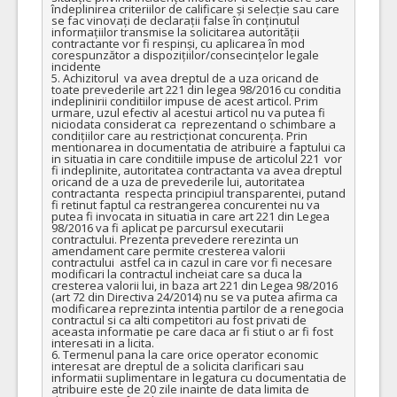
îndeplinirea criteriilor de calificare și selecție sau care 
se fac vinovați de declarații false în conținutul 
informațiilor transmise la solicitarea autorității 
contractante vor fi respinși, cu aplicarea în mod 
corespunzător a dispozițiilor/consecințelor legale 
incidente

5. Achizitorul  va avea dreptul de a uza oricand de 
toate prevederile art 221 din legea 98/2016 cu conditia 
indeplinirii conditiilor impuse de acest articol. Prim 
urmare, uzul efectiv al acestui articol nu va putea fi 
niciodata considerat ca  reprezentand o schimbare a 
condițiilor care au restricționat concurența. Prin 
mentionarea in documentatia de atribuire a faptului ca 
in situatia in care conditiile impuse de articolul 221  vor 
fi indeplinite, autoritatea contractanta va avea dreptul 
oricand de a uza de prevederile lui, autoritatea 
contractanta  respecta principiul transparentei, putand 
fi retinut faptul ca restrangerea concurentei nu va 
putea fi invocata in situatia in care art 221 din Legea 
98/2016 va fi aplicat pe parcursul executarii 
contractului. Prezenta prevedere rerezinta un 
amendament care permite cresterea valorii 
contractului  astfel ca in cazul in care vor fi necesare 
modificari la contractul incheiat care sa duca la 
cresterea valorii lui, in baza art 221 din Legea 98/2016 
(art 72 din Directiva 24/2014) nu se va putea afirma ca 
modificarea reprezinta intentia partilor de a renegocia 
contractul si ca alti competitori au fost privati de 
aceasta informatie pe care daca ar fi stiut o ar fi fost 
interesati in a licita.

6. Termenul pana la care orice operator economic 
interesat are dreptul de a solicita clarificari sau 
informatii suplimentare in legatura cu documentatia de 
atribuire este de 20 zile inainte de data limita de 