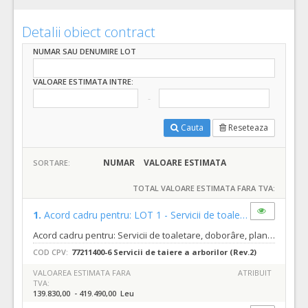
Detalii obiect contract
NUMAR SAU DENUMIRE LOT
VALOARE ESTIMATA INTRE:
Cauta
Reseteaza
NUMAR
VALOARE ESTIMATA
SORTARE:
TOTAL VALOARE ESTIMATA FARA TVA:
1.
Acord cadru pentru: LOT 1 - Servicii de toaletare, doborâre, plantare arbori și arbuști
Acord cadru pentru: Servicii de toaletare, doborâre, plantare arbori și arbuști precum și curățare, defrișare și îndepărtare vegetație nedorită de pe terenurile aflate în proprietatea ori administrarea Municipiului Oradea - Direcția Patrimoniu Imobiliar, LOT 1 - Servicii de toaletare, doborâre, plantare arbori și arbuști Cod unic 4230487/2023/48 Tipurile de servicii sunt cele descrise in caietul de sarcini nr.481885 din 07.12.2023 Termenul pana la care orice operator economic interesat are dreptul de a solicita clarificari sau informatii suplimentare in legatura cu documentatia de atribuire este de 20 zile inainte de data limita de depunere a ofertelor. Autoritatea contractanta va raspunde in mod clar si complet tuturor solicitarilor de clarificari in a 11 a zi inainte de data limita de depunere a ofertelor. Solicitarile de clarificari vor fi transmise in format editabil.
COD CPV:
77211400-6 Servicii de taiere a arborilor (Rev.2)
VALOAREA ESTIMATA FARA
ATRIBUIT
TVA:
139.830,00 - 419.490,00 Leu