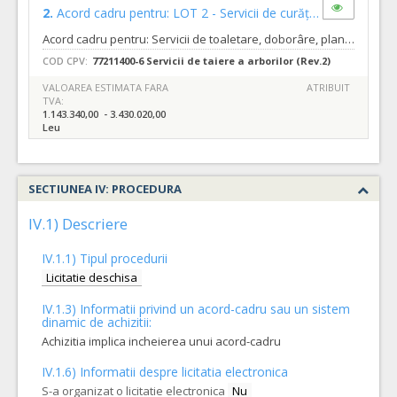
2.
Acord cadru pentru: LOT 2 - Servicii de curățare, defrișarea și îndepărtare vegetație nedorită
Acord cadru pentru: Servicii de toaletare, doborâre, plantare arbori și arbuști precum și curățare, defrișare și îndepărtare vegetație nedorită de pe terenurile aflate în proprietatea ori administrarea Municipiului Oradea - Direcția Patrimoniu Imobiliar, LOT 2 - Servicii de curățare, defrișarea și îndepărtare vegetație nedorită Cod unic 4230487/2023/48 Tipurile de servicii sunt cele descrise in caietul de sarcini nr.481885 din 07.12.2023 Termenul pana la care orice operator economic interesat are dreptul de a solicita clarificari sau informatii suplimentare in legatura cu documentatia de atribuire este de 20 zile inainte de data limita de depunere a ofertelor. Autoritatea contractanta va raspunde in mod clar si complet tuturor solicitarilor de clarificari in a 11 a zi inainte de data limita de depunere a ofertelor. Solicitarile de clarificari vor fi transmise in format editabil.
COD CPV:
77211400-6 Servicii de taiere a arborilor (Rev.2)
VALOAREA ESTIMATA FARA
ATRIBUIT
TVA:
1.143.340,00 - 3.430.020,00
Leu
SECTIUNEA IV: PROCEDURA
IV.1) Descriere
IV.1.1) Tipul procedurii
Licitatie deschisa
IV.1.3) Informatii privind un acord-cadru sau un sistem
dinamic de achizitii:
Achizitia implica incheierea unui acord-cadru
IV.1.6) Informatii despre licitatia electronica
S-a organizat o licitatie electronica
Nu