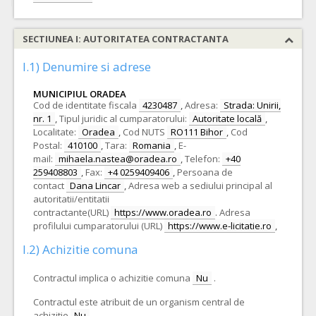
SECTIUNEA I: AUTORITATEA CONTRACTANTA
I.1) Denumire si adrese
MUNICIPIUL ORADEA
Cod de identitate fiscala
4230487
,
Adresa:
Strada: Unirii,
nr. 1
,
Tipul juridic al cumparatorului:
Autoritate locală
,
Localitate:
Oradea
,
Cod NUTS
RO111 Bihor
,
Cod
Postal:
410100
,
Tara:
Romania
,
E-
mail:
mihaela.nastea@oradea.ro
,
Telefon:
+40
259408803
,
Fax:
+4 0259409406
,
Persoana de
contact
Dana Lincar
,
Adresa web a sediului principal al
autoritatii/entitatii
contractante(URL)
https://www.oradea.ro
.
Adresa
profilului cumparatorului (URL)
https://www.e-licitatie.ro
,
I.2) Achizitie comuna
Contractul implica o achizitie comuna
Nu
.
Contractul este atribuit de un organism central de
achizitie
Nu
.