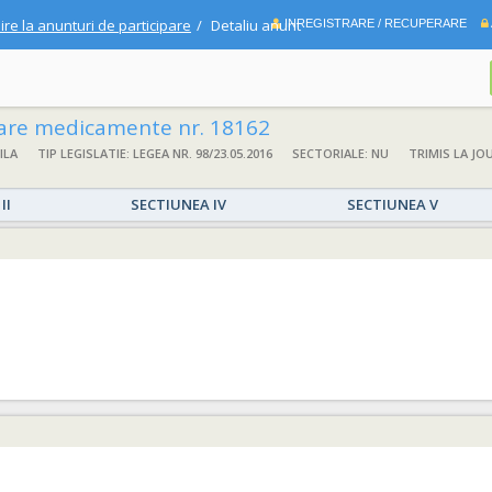
ire la anunturi de participare
Detaliu anunt
INREGISTRARE / RECUPERARE
zare medicamente nr. 18162
ILA
TIP LEGISLATIE: LEGEA NR. 98/23.05.2016
SECTORIALE: NU
TRIMIS LA JO
II
SECTIUNEA IV
SECTIUNEA V