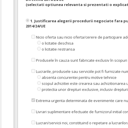
(selectati optiunea relevanta si prezentati o explicat
1. Justificarea alegerii procedurii negociate fara p
2014/24/UE
Nicio oferta sau nicio oferta/cerere de participare a
o licitatie deschisa
o licitatie restransa
Produsele în cauza sunt fabricate exclusiv în scopuri
Lucrarile, produsele sau serviciile pot fi furnizate 
absenta concurentei pentru motive tehnice
scopul achizitiei este crearea sau achizitionarea u
protectia unor drepturi exclusive, inclusiv drepturi
Extrema urgenta determinata de evenimente care nu put
Livrari suplimentare efectuate de furnizorul initial co
Lucrari/servicii noi, constituind o repetare a lucrarilor