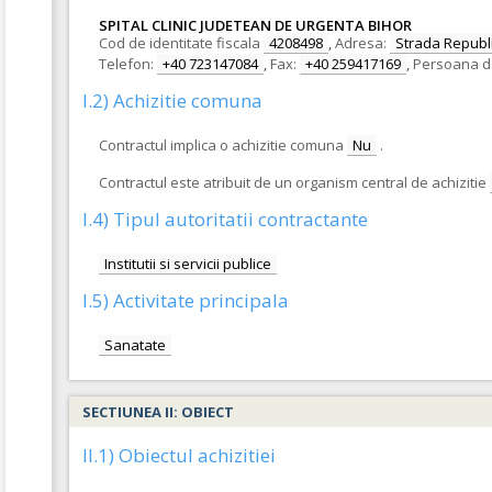
SPITAL CLINIC JUDETEAN DE URGENTA BIHOR
Cod de identitate fiscala
4208498
,
Adresa:
Strada Republic
Telefon:
+40 723147084
,
Fax:
+40 259417169
,
Persoana d
I.2) Achizitie comuna
Contractul implica o achizitie comuna
Nu
.
Contractul este atribuit de un organism central de achizitie
I.4) Tipul autoritatii contractante
Institutii si servicii publice
I.5) Activitate principala
Sanatate
SECTIUNEA II: OBIECT
II.1) Obiectul achizitiei