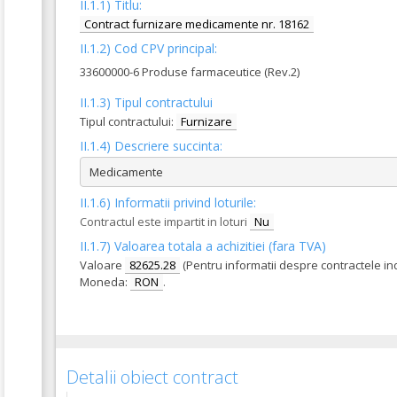
II.1.1) Titlu:
Contract furnizare medicamente nr. 18162
II.1.2) Cod CPV principal:
33600000-6 Produse farmaceutice (Rev.2)
II.1.3) Tipul contractului
Tipul contractului:
Furnizare
II.1.4) Descriere succinta:
Medicamente
II.1.6) Informatii privind loturile:
Contractul este impartit in loturi
Nu
II.1.7) Valoarea totala a achizitiei (fara TVA)
Valoare
82625.28
(Pentru informatii despre contractele in
Moneda:
RON
.
Detalii obiect contract