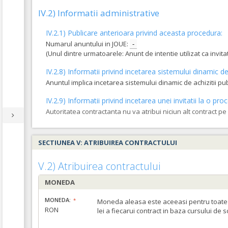
IV.2) Informatii administrative
IV.2.1) Publicare anterioara privind aceasta procedura:
Numarul anuntului in JOUE:
-
(Unul dintre urmatoarele: Anunt de intentie utilizat ca invi
IV.2.8) Informatii privind incetarea sistemului dinamic de 
Anuntul implica incetarea sistemului dinamic de achizitii pu
IV.2.9) Informatii privind incetarea unei invitatii la o 
Autoritatea contractanta nu va atribui niciun alt contract p
SECTIUNEA V: ATRIBUIREA CONTRACTULUI
V.2) Atribuirea contractului
MONEDA
MONEDA:
Moneda aleasa este aceeasi pentru toate c
RON
lei a fiecarui contract in baza cursului de 