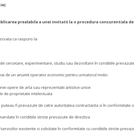
ie)
ublicarea prealabila a unei invitatii la o procedura concurentiala de
decvata ca raspuns la:
 de cercetare, experimentare, studiu sau dezvoltare în conditiile prevazute
numai de un anumit operator economic pentru urmatorul motiv:
nei opere de arta sau reprezentatii artistice unice
le de proprietate intelectuala
eau fi prevazute de catre autoritatea contractanta si în conformitate cu c
mandate în conditiile stricte prevazute de directiva
/serviciilor existente si solicitate în conformitate cu conditiile stricte preva