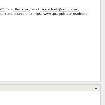
167
,
Tara:
Romania
,
E-mail:
scjo.achizitii@yahoo.com
,
itatii contractante(URL)
https://www.spitaljudetean-oradea.ro
.