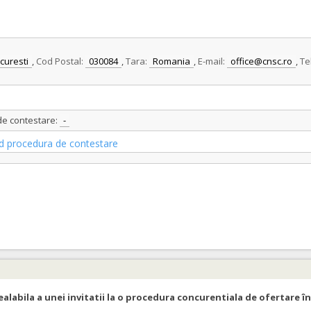
curesti
,
Cod Postal:
030084
,
Tara:
Romania
,
E-mail:
office@cnsc.ro
,
Te
 de contestare:
-
vind procedura de contestare
ealabila a unei invitatii la o procedura concurentiala de ofertare în