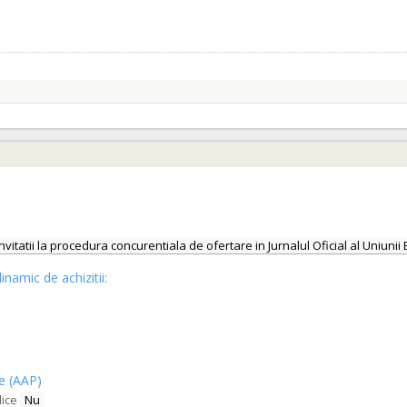
invitatii la procedura concurentiala de ofertare in Jurnalul Oficial al Uniu
inamic de achizitii:
ce (AAP)
lice
Nu