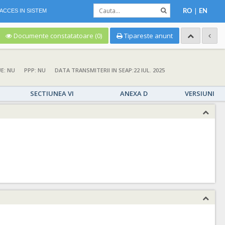
|
ACCES IN SISTEM
RO
EN
Documente constatatoare (0)
Tipareste anunt
UE: NU
PPP: NU
DATA TRANSMITERII IN SEAP:22 IUL. 2025
SECTIUNEA VI
ANEXA D
VERSIUNI