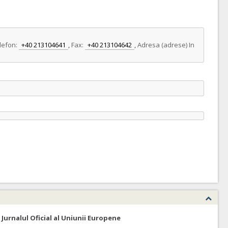
lefon:
+40 213104641
,
Fax:
+40 213104642
,
Adresa (adrese) In
 Jurnalul Oficial al Uniunii Europene