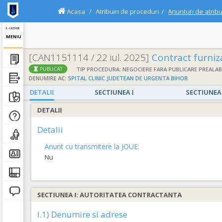
Acasa
Atribuiri de proceduri
Anunturi de atribu
E - LICITATIE
MENIU
[CAN1151114 / 22 iul. 2025]
Contract furni
TIP PROCEDURA: NEGOCIERE FARA PUBLICARE PREALAB
PUBLICAT
DENUMIRE AC:
SPITAL CLINIC JUDETEAN DE URGENTA BIHOR
DETALII
SECTIUNEA I
SECTIUNEA 
DETALII
Detalii
Anunt cu transmitere la JOUE:
Nu
SECTIUNEA I: AUTORITATEA CONTRACTANTA
I.1) Denumire si adrese