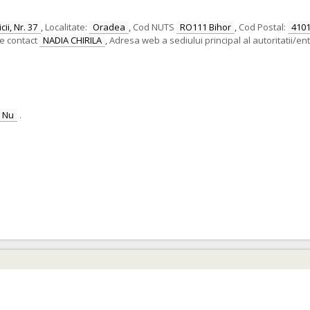
ii, Nr. 37
,
Localitate:
Oradea
,
Cod NUTS
RO111 Bihor
,
Cod Postal:
410
e contact
NADIA CHIRILA
,
Adresa web a sediului principal al autoritatii/ent
Nu
.